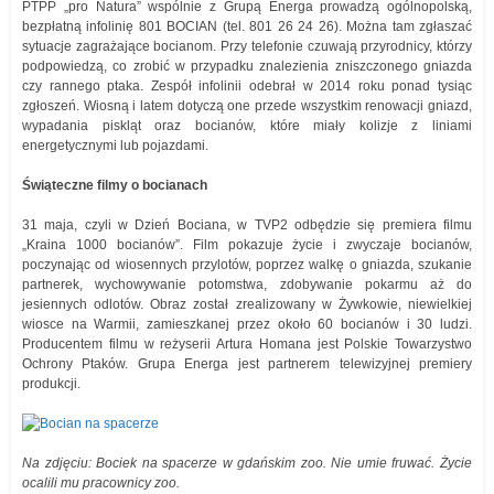
PTPP „pro Natura” wspólnie z Grupą Energa prowadzą ogólnopolską,
bezpłatną infolinię 801 BOCIAN (tel. 801 26 24 26). Można tam zgłaszać
sytuacje zagrażające bocianom. Przy telefonie czuwają przyrodnicy, którzy
podpowiedzą, co zrobić w przypadku znalezienia zniszczonego gniazda
czy rannego ptaka. Zespół infolinii odebrał w 2014 roku ponad tysiąc
zgłoszeń. Wiosną i latem dotyczą one przede wszystkim renowacji gniazd,
wypadania piskląt oraz bocianów, które miały kolizje z liniami
energetycznymi lub pojazdami.
Świąteczne filmy o bocianach
31 maja, czyli w Dzień Bociana, w TVP2 odbędzie się premiera filmu
„Kraina 1000 bocianów”. Film pokazuje życie i zwyczaje bocianów,
poczynając od wiosennych przylotów, poprzez walkę o gniazda, szukanie
partnerek, wychowywanie potomstwa, zdobywanie pokarmu aż do
jesiennych odlotów. Obraz został zrealizowany w Żywkowie, niewielkiej
wiosce na Warmii, zamieszkanej przez około 60 bocianów i 30 ludzi.
Producentem filmu w reżyserii Artura Homana jest Polskie Towarzystwo
Ochrony Ptaków. Grupa Energa jest partnerem telewizyjnej premiery
produkcji.
Na zdjęciu: Bociek na spacerze w gdańskim zoo. Nie umie fruwać. Życie
ocalili mu pracownicy zoo.