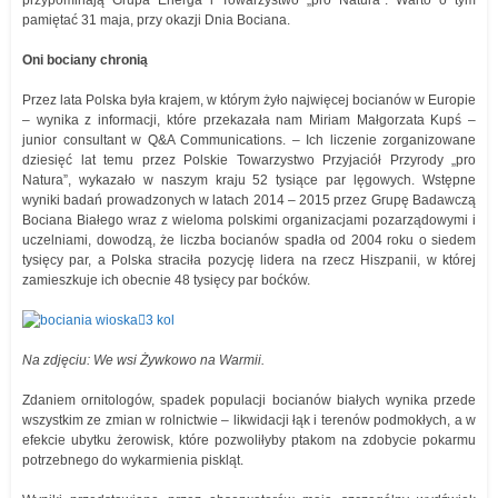
przypominają Grupa Energa i Towarzystwo „pro Natura”. Warto o tym
pamiętać 31 maja, przy okazji Dnia Bociana.
Oni bociany chronią
Przez lata Polska była krajem, w którym żyło najwięcej bocianów w Europie
– wynika z informacji, które przekazała nam Miriam Małgorzata Kupś –
junior consultant w Q&A Communications. – Ich liczenie zorganizowane
dziesięć lat temu przez Polskie Towarzystwo Przyjaciół Przyrody „pro
Natura”, wykazało w naszym kraju 52 tysiące par lęgowych. Wstępne
wyniki badań prowadzonych w latach 2014 – 2015 przez Grupę Badawczą
Bociana Białego wraz z wieloma polskimi organizacjami pozarządowymi i
uczelniami, dowodzą, że liczba bocianów spadła od 2004 roku o siedem
tysięcy par, a Polska straciła pozycję lidera na rzecz Hiszpanii, w której
zamieszkuje ich obecnie 48 tysięcy par boćków.
Na zdjęciu: We wsi Żywkowo na Warmii.
Zdaniem ornitologów, spadek populacji bocianów białych wynika przede
wszystkim ze zmian w rolnictwie – likwidacji łąk i terenów podmokłych, a w
efekcie ubytku żerowisk, które pozwoliłyby ptakom na zdobycie pokarmu
potrzebnego do wykarmienia piskląt.