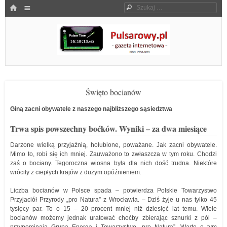
Menu
HOME
Szukaj
SKOCZ DO TREŚCI
Pulsarowy.pl
Święto bocianów
Giną zacni obywatele z naszego najbliższego sąsiedztwa
Trwa spis powszechny boćków. Wyniki – za dwa miesiące
Darzone wielką przyjaźnią, hołubione, poważane. Jak zacni obywatele.
Mimo to, robi się ich mniej. Zauważono to zwłaszcza w tym roku. Chodzi
zaś o bociany. Tegoroczna wiosna była dla nich dość trudna. Niektóre
wróciły z ciepłych krajów z dużym opóźnieniem.
Liczba bocianów w Polsce spada – potwierdza Polskie Towarzystwo
Przyjaciół Przyrody „pro Natura” z Wrocławia. – Dziś żyje u nas tylko 45
tysięcy par. To o 15 – 20 procent mniej niż dziesięć lat temu. Wiele
bocianów możemy jednak uratować choćby zbierając sznurki z pól –