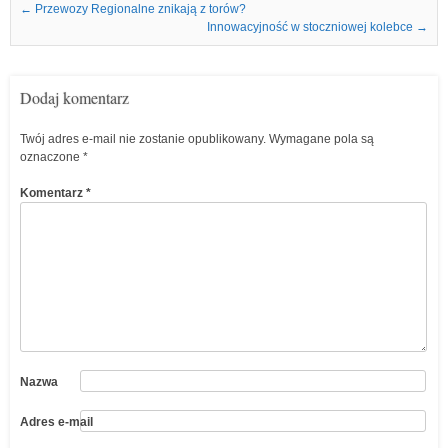
Nawigacja we wpisach
←
Przewozy Regionalne znikają z torów?
Innowacyjność w stoczniowej kolebce
→
Dodaj komentarz
Twój adres e-mail nie zostanie opublikowany.
Wymagane pola są
oznaczone
*
Komentarz
*
Nazwa
Adres e-mail