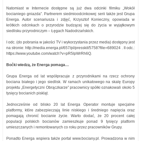
Natomiast w Internecie dostępne są już dwa odcinki filmiku „Wokół
bocianiego gniazda”. Partnerem siedmioodcinkowej serii także jest Grupa
Energa. Autor scenariusza i zdjęć, Krzysztof Konieczny, opowiada w
krótkich odcinkach o przyrodzie budzącej się do życia w wyjątkowym
siedlisku przyrodniczym – Łęgach Nadodrzańskich.
I odc. (do pobrania w jakości TV i wykorzystania przez media) dostępny jest
na stronie: http://media.energa.pl/657/pl/presskit/5758?file=689024 . II odc.:
https://www.youtube.com/watch?v=pR5lpWrRh6Q.
Boćki wiedzą, że Energa pomaga…
Grupa Energa od lat współpracuje z przyrodnikami na rzecz ochrony
bociana białego i jego siedlisk. W ramach unikatowego na skalę Europy
projektu „Energetyczni Obrączkarze” pracownicy spółki oznakowali około 5
tysięcy bocianich piskląt.
Jednocześnie od blisko 20 lat Energa Operator montuje specjalne
platformy, które zabezpieczają linie niskiego i średniego napięcia oraz
pomagają chronić bocianie życie. Warto dodać, że 20 procent całej
populacji polskich bocianów zamieszkuje ponad 9 tysięcy platform
umieszczanych i remontowanych co roku przez pracowników Grupy.
Ponadto Energa wspiera także portal www.bociany.pl. Prowadzona w nim