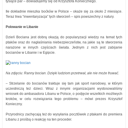
tysiące par – dowiadujemy się od Krzysztofa Koniecznego.
Ile dokładnie mieszka boćków w Polsce – okaże się za około 2 miesiące.
Teraz trwa “inwentaryzacja” tych stworzeń – spis powszechny z natury.
Polowanie w Libanie
Dzień Bociana jest dobrą okazją do popularyzacji wiedzy na temat tych
ptaków oraz do nagłaśniania niebezpieczeństw, na jakie są te stworzenia
narażone w innych częściach świata. Jednym z nich jest zabijanie
bocianów w Libanie i w Egipcie.
Na zdjęciu: Ranny bocian. Dzięki ludziom przetrwał, ale nie może fruwać.
– Strzelanie do bocianów traktuje się tam jak sport narodowy, w którym
uczestniczą też dzieci. Wraz z innymi organizacjami wystosowaliśmy
wniosek do ambasadora Libanu w Polsce, o podjęcie wszelkich możliwych
kroków, w celu rozwiązania tego problemu – mówi prezes Krzysztof
Konieczny.
Przyrodnicy zachęcają też do wysyłania pocztówek z ptakami do premiera
Libanu z prośbą o reakcję na ten proceder.