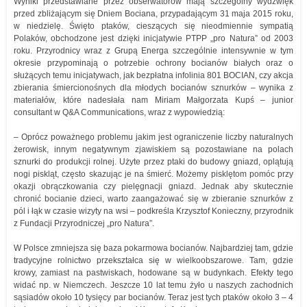
Wyniki przedstawiane przez obserwatorów mają szczególny wydźwięk
przed zbliżającym się Dniem Bociana, przypadającym 31 maja 2015 roku,
w niedzielę. Święto ptaków, cieszących się nieodmiennie sympatią
Polaków, obchodzone jest dzięki inicjatywie PTPP „pro Natura” od 2003
roku. Przyrodnicy wraz z Grupą Energa szczególnie intensywnie w tym
okresie przypominają o potrzebie ochrony bocianów białych oraz o
służących temu inicjatywach, jak bezpłatna infolinia 801 BOCIAN, czy akcja
zbierania śmiercionośnych dla młodych bocianów sznurków – wynika z
materiałów, które nadesłała nam Miriam Małgorzata Kupś – junior
consultant w Q&A Communications, wraz z wypowiedzią:
– Oprócz poważnego problemu jakim jest ograniczenie liczby naturalnych
żerowisk, innym negatywnym zjawiskiem są pozostawiane na polach
sznurki do produkcji rolnej. Użyte przez ptaki do budowy gniazd, oplątują
nogi piskląt, często skazując je na śmierć. Możemy pisklętom pomóc przy
okazji obrączkowania czy pielęgnacji gniazd. Jednak aby skutecznie
chronić bocianie dzieci, warto zaangażować się w zbieranie sznurków z
pól i łąk w czasie wizyty na wsi – podkreśla Krzysztof Konieczny, przyrodnik
z Fundacji Przyrodniczej „pro Natura”.
W Polsce zmniejsza się baza pokarmowa bocianów. Najbardziej tam, gdzie
tradycyjne rolnictwo przekształca się w wielkoobszarowe. Tam, gdzie
krowy, zamiast na pastwiskach, hodowane są w budynkach. Efekty tego
widać np. w Niemczech. Jeszcze 10 lat temu żyło u naszych zachodnich
sąsiadów około 10 tysięcy par bocianów. Teraz jest tych ptaków około 3 – 4