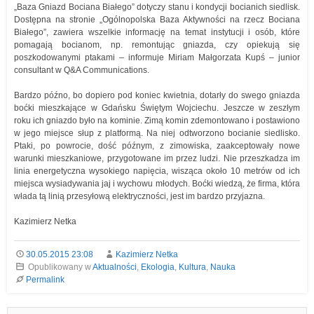
„Baza Gniazd Bociana Białego” dotyczy stanu i kondycji bocianich siedlisk.
Dostępna na stronie „Ogólnopolska Baza Aktywności na rzecz Bociana
Białego”, zawiera wszelkie informację na temat instytucji i osób, które
pomagają bocianom, np. remontując gniazda, czy opiekują się
poszkodowanymi ptakami – informuje Miriam Małgorzata Kupś – junior
consultant w Q&A Communications.
Bardzo późno, bo dopiero pod koniec kwietnia, dotarły do swego gniazda
boćki mieszkające w Gdańsku Świętym Wojciechu. Jeszcze w zeszłym
roku ich gniazdo było na kominie. Zimą komin zdemontowano i postawiono
w jego miejsce słup z platformą. Na niej odtworzono bocianie siedlisko.
Ptaki, po powrocie, dość późnym, z zimowiska, zaakceptowały nowe
warunki mieszkaniowe, przygotowane im przez ludzi. Nie przeszkadza im
linia energetyczna wysokiego napięcia, wisząca około 10 metrów od ich
miejsca wysiadywania jaj i wychowu młodych. Boćki wiedzą, że firma, która
włada tą linią przesyłową elektryczności, jest im bardzo przyjazna.
Kazimierz Netka
30.05.2015 23:08
Kazimierz Netka
Opublikowany w
Aktualności
,
Ekologia
,
Kultura
,
Nauka
Permalink