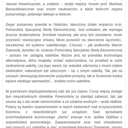
Janowi Heweliuszowi, a ostatnio – dzięki między innymi prof. Markowi
Banaszkiewiczowi oraz innym naukowcom, a także twórcom zegara
pulsarowego, jedynego takiego w świecie.
Zegar pulsarowy powstał w Gdańsku, stworzony dzięki wsparciu m.in.
Pomorskiej Specjalnej Strefy Ekonomicznej. Jest unikatem, ale wymaga
jeszcze doskonalenia. Dorobek naukowy, jaki przy tym powstanie, może
przynieść rewolucyjne zmiany. Może pozwolić na stworzenie łączności,
niezależnej od systemu satelitarnego. Chociaż – jak podkreśla Marcin
Żukowski, dyrektor ds. rozwoju Pomorskiej Specjalnej Strefy Ekonomicznej
– pulsary nie zastąpią satelitów. Ważne jest, by powstała technologia
alternatywna, która mogłaby zostać wykorzystana, na przykład w razie
zestrzelenia satelity, czy jego awarii, np. wskutek zderzenia z innym ciałem
niebieskim, naturalnym lub sztucznym – np. z innym satelitą. Tak, jak na
szosach obowiązują kierowców pojazdów przepisy, tak w Kosmosie trzeba
będzie niedługo wprowadzić… kodeks ruchu satelitów.
W przestrzeni międzyplanetarnej robi sie już ciasno. Coraz więcej zostaje
tam niepotrzebnych obiektów. Powinniśmy je stamtąd zabierać, tak, jak
usuwa się z ulic wraki samochodów a ze szlaków wodnych – wraki statków.
Polacy są bardzo zaawansowani w swych badaniach nad oczyszczaniem
Kosmosu z niepotrzebnych już urządzeń. Nad sposobami
przechwytywania kosmicznego „złomu” pracuje m.in. spółka OptiNav z
województwa pomorskiego. Zaawansowanie prac nad chwytaniem
nieczynnych już satelitów w sieć, przedstawił Arkadiusz Śmigielski, prezes