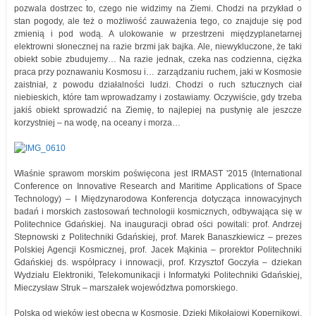
pozwala dostrzec to, czego nie widzimy na Ziemi. Chodzi na przykład o
stan pogody, ale też o możliwość zauważenia tego, co znajduje się pod
zmienią i pod wodą. A ulokowanie w przestrzeni międzyplanetarnej
elektrowni słonecznej na razie brzmi jak bajka. Ale, niewykluczone, że taki
obiekt sobie zbudujemy… Na razie jednak, czeka nas codzienna, ciężka
praca przy poznawaniu Kosmosu i… zarządzaniu ruchem, jaki w Kosmosie
zaistniał, z powodu działalności ludzi. Chodzi o ruch sztucznych ciał
niebieskich, które tam wprowadzamy i zostawiamy. Oczywiście, gdy trzeba
jakiś obiekt sprowadzić na Ziemię, to najlepiej na pustynię ale jeszcze
korzystniej – na wodę, na oceany i morza…
Właśnie sprawom morskim poświęcona jest IRMAST '2015 (International
Conference on Innovative Research and Maritime Applications of Space
Technology) – I Międzynarodowa Konferencja dotycząca innowacyjnych
badań i morskich zastosowań technologii kosmicznych, odbywająca się w
Politechnice Gdańskiej. Na inauguracji obrad ości powitali: prof. Andrzej
Stepnowski z Politechniki Gdańskiej, prof. Marek Banaszkiewicz – prezes
Polskiej Agencji Kosmicznej, prof. Jacek Mąkinia – prorektor Politechniki
Gdańskiej ds. współpracy i innowacji, prof. Krzysztof Goczyła – dziekan
Wydziału Elektroniki, Telekomunikacji i Informatyki Politechniki Gdańskiej,
Mieczysław Struk – marszałek województwa pomorskiego.
Polska od wieków jest obecna w Kosmosie. Dzięki Mikołajowi Kopernikowi,