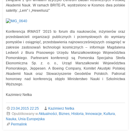
związane z tym tematem użyczyło Centrum Badań Kosmicznych Polskiej
Akademii Nauk. W ramach BRITE-PL wystrzelono w Kosmos dwa polskie
satelity: „Lem” i „Heweliusz”
Konferencja IRMAST '2015 to forum dla naukowców, inżynierów oraz
przedstawicieli organizacji publicznych i przemysłowych do wymiany
pomysłów i osiągnięć, przedstawienia najnowocześniejszych osiągnięć w
zakresie zastosowań technologii kosmicznych – informuje Magdalena
Ledwoń z Biura Prasowego Urzędu Marszałkowskiego Województwa
Pomorskiego. Partnerami konferencji są Pomorska Specjalna Strefa
Ekonomiczna Sp. z. o. o., Urząd Marszałkowski Województwa
Pomorskiego, Jeppesen. A Boeing Company, Komitet Akustyki Polskiej
Akademii Nauk oraz Stowarzyszenie Geodetów Polskich. Patronat
honorowy nad konferencją objęło Ministerstwo Nauki i Szkolnictwa
Wyższego.
Kazimierz Netka
23.04.2015 22:25
Kazimierz Netka
Opublikowany w
Aktualności
,
Biznes
,
Historia
,
Innowacje
,
Kultura
,
Nauka
,
Unia Europejska
Permalink