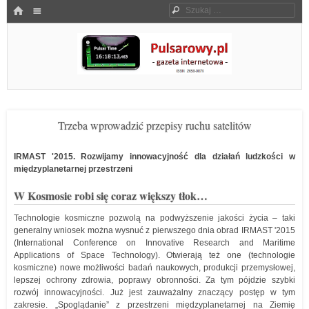
Menu
HOME
Szukaj
SKOCZ DO TREŚCI
Pulsarowy.pl
Trzeba wprowadzić przepisy ruchu satelitów
IRMAST '2015. Rozwijamy innowacyjność dla działań ludzkości w
międzyplanetarnej przestrzeni
W Kosmosie robi się coraz większy tłok…
Technologie kosmiczne pozwolą na podwyższenie jakości życia – taki
generalny wniosek można wysnuć z pierwszego dnia obrad IRMAST '2015
(International Conference on Innovative Research and Maritime
Applications of Space Technology). Otwierają też one (technologie
kosmiczne) nowe możliwości badań naukowych, produkcji przemysłowej,
lepszej ochrony zdrowia, poprawy obronności. Za tym pójdzie szybki
rozwój innowacyjności. Już jest zauważalny znaczący postęp w tym
zakresie. „Spoglądanie” z przestrzeni międzyplanetarnej na Ziemię