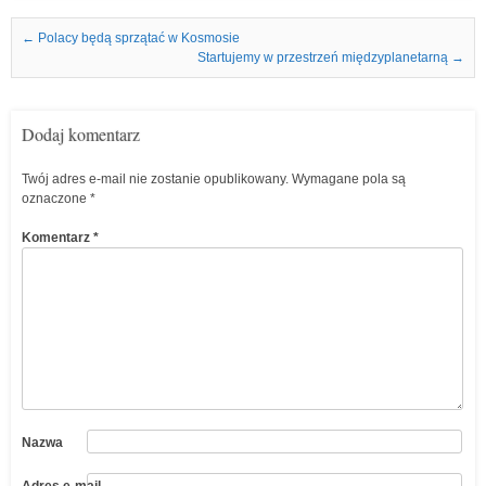
Nawigacja we wpisach
←
Polacy będą sprzątać w Kosmosie
Startujemy w przestrzeń międzyplanetarną
→
Dodaj komentarz
Twój adres e-mail nie zostanie opublikowany.
Wymagane pola są
oznaczone
*
Komentarz
*
Nazwa
Adres e-mail