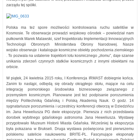
zarządu tej spółki.
Polska ma też spore możliwości kontrolowania ruchu satelitów w
Kosmosie. Te obserwacje prowadzi wojskowy ośrodek – powiedział nam
pułkownik Marek Malawski, szef Inspektoratu Implementacji Innowacyjnych
Technologii Obronnych Ministerstwa Obrony Narodowej. Nasze
wojsko obserwuje i kataloguje kosmiczne obiekty pochodzenia ziemskiego
. To pozwala na ustalenie trajektorii lotu kosmicznego „złomu”, daje szanse
unikania zderzeń czynnych statków kosmicznych z innymi obiektami na
orbicie.
W piątek, 24 kwietnia 2015 roku, I Konferencja IRMAST dobiegnie końca.
Zanim to nastąpi, odbędą się obrady okrągłego stołu, mające na celu
integrację pomorskiego środowiska biznesowego związanego z
przemysłem kosmicznym. Planowane jest też podpisanie porozumienia
między Politechniką Gdańską i Polską Akademią Nauk. O godz. 14
sygnatariusze porozumienia i uczestnicy konferencji otworzą w Dziedzińcu
im. Jana Heweliusza PG dwie ekspozycje. Pierwsza z nich przedstawia
dorobek wybitnego gdańskiego astronoma Jana Heweliusza. Wystawę
przygotowało Muzeum Historii Miasta Gdańska. Wcześniej ta ekspozycja
była pokazana w Brukseli. Druga wystawa poświęcona jest pierwszemu
polskiemu satelicie naukowemu BRITE-PL. Fascynujące eksponaty