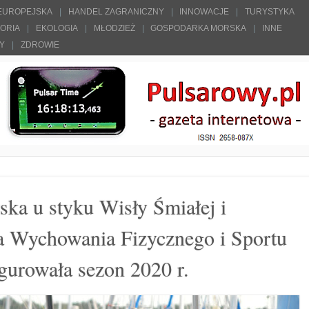
 EUROPEJSKA
HANDEL ZAGRANICZNY
INNOWACJE
TURYSTYKA
TORIA
EKOLOGIA
MŁODZIEŻ
GOSPODARKA MORSKA
INNE
ŁY
ZDROWIE
ska u styku Wisły Śmiałej i
a Wychowania Fizycznego i Sportu
urowała sezon 2020 r.