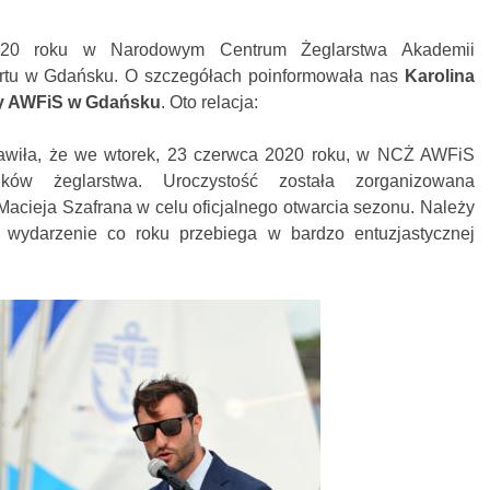
2020 roku w Narodowym Centrum Żeglarstwa Akademii
rtu w Gdańsku. O szczegółach poinformowała nas
Karolina
y AWFiS w Gdańsku
. Oto relacja:
awiła, że we wtorek, 23 czerwca 2020 roku, w NCŻ AWFiS
ików żeglarstwa. Uroczystość została zorganizowana
cieja Szafrana w celu oficjalnego otwarcia sezonu. Należy
e wydarzenie co roku przebiega w bardzo entuzjastycznej