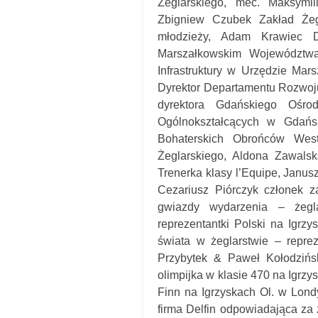
Żeglarskiego, mec. Maksymi
Zbigniew Czubek Zakład Żeg
młodzieży, Adam Krawiec D
Marszałkowskim Województwa
Infrastruktury w Urzędzie Ma
Dyrektor Departamentu Rozwoj
dyrektora Gdańskiego Ośr
Ogólnokształcących w Gdańs
Bohaterskich Obrońców West
Żeglarskiego, Aldona Zawals
Trenerka klasy l’Equipe, Janusz
Cezariusz Piórczyk członek z
gwiazdy wydarzenia – żegl
reprezentantki Polski na Igrz
świata w żeglarstwie – reprez
Przybytek & Paweł Kołodzińsk
olimpijka w klasie 470 na Igrzy
Finn na Igrzyskach Ol. w Lon
firma Delfin odpowiadająca za