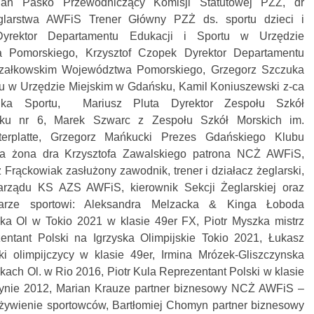
lian Paśko Przewodniczący Komisji Statutowej PZŻ, dr
larstwa AWFiS Trener Główny PZŻ ds. sportu dzieci i
yrektor Departamentu Edukacji i Sportu w Urzędzie
 Pomorskiego, Krzysztof Czopek Dyrektor Departamentu
rszałkowskim Województwa Pomorskiego, Grzegorz Szczuka
u w Urzędzie Miejskim w Gdańsku, Kamil Koniuszewski z-ca
odka Sportu, Mariusz Pluta Dyrektor Zespołu Szkół
ku nr 6, Marek Szwarc z Zespołu Szkół Morskich im.
erplatte, Grzegorz Mańkucki Prezes Gdańskiego Klubu
ka żona dra Krzysztofa Zawalskiego patrona NCŻ AWFiS,
 Frąckowiak zasłużony zawodnik, trener i działacz żeglarski,
arządu KS AZS AWFiS, kierownik Sekcji Żeglarskiej oraz
arze sportowi: Aleksandra Melzacka & Kinga Łoboda
yska Ol w Tokio 2021 w klasie 49er FX, Piotr Myszka mistrz
entant Polski na Igrzyska Olimpijskie Tokio 2021, Łukasz
i olimpijczycy w klasie 49er, Irmina Mrózek-Gliszczynska
skach Ol. w Rio 2016, Piotr Kula Reprezentant Polski w klasie
dynie 2012, Marian Krauze partner biznesowy NCŻ AWFiS –
 żywienie sportowców, Bartłomiej Chomyn partner biznesowy