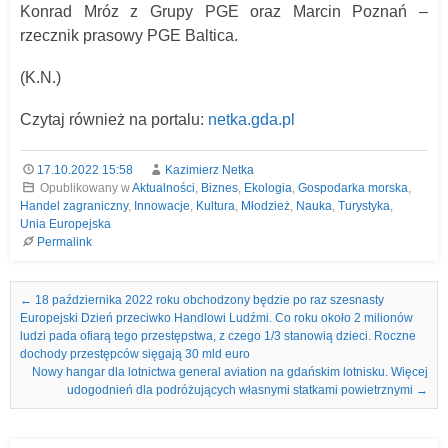
Konrad Mróz z Grupy PGE oraz Marcin Poznań –
rzecznik prasowy PGE Baltica.
(K.N.)
Czytaj również na portalu:
netka.gda.pl
17.10.2022 15:58
Kazimierz Netka
Opublikowany w
Aktualności
,
Biznes
,
Ekologia
,
Gospodarka morska
,
Handel zagraniczny
,
Innowacje
,
Kultura
,
Młodzież
,
Nauka
,
Turystyka
,
Unia Europejska
Permalink
Nawigacja we wpisach
←
18 października 2022 roku obchodzony będzie po raz szesnasty
Europejski Dzień przeciwko Handlowi Ludźmi. Co roku około 2 milionów
ludzi pada ofiarą tego przestępstwa, z czego 1/3 stanowią dzieci. Roczne
dochody przestępców sięgają 30 mld euro
Nowy hangar dla lotnictwa general aviation na gdańskim lotnisku. Więcej
udogodnień dla podróżujących własnymi statkami powietrznymi
→