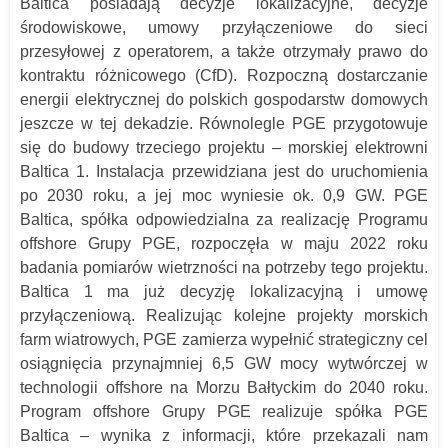
Baltica posiadają decyzje lokalizacyjne, decyzje
środowiskowe, umowy przyłączeniowe do sieci
przesyłowej z operatorem, a także otrzymały prawo do
kontraktu różnicowego (CfD). Rozpoczną dostarczanie
energii elektrycznej do polskich gospodarstw domowych
jeszcze w tej dekadzie. Równolegle PGE przygotowuje
się do budowy trzeciego projektu – morskiej elektrowni
Baltica 1. Instalacja przewidziana jest do uruchomienia
po 2030 roku, a jej moc wyniesie ok. 0,9 GW. PGE
Baltica, spółka odpowiedzialna za realizację Programu
offshore Grupy PGE, rozpoczęła w maju 2022 roku
badania pomiarów wietrzności na potrzeby tego projektu.
Baltica 1 ma już decyzję lokalizacyjną i umowę
przyłączeniową. Realizując kolejne projekty morskich
farm wiatrowych, PGE zamierza wypełnić strategiczny cel
osiągnięcia przynajmniej 6,5 GW mocy wytwórczej w
technologii offshore na Morzu Bałtyckim do 2040 roku.
Program offshore Grupy PGE realizuje spółka PGE
Baltica – wynika z informacji, które przekazali nam