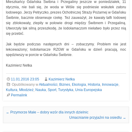
Mieszkańcy Gdańska Świbna i Przegaliny jeszcze w poniedziałek, 11
stycznia, nie bali się, że woda w Wiśle się podniesie wskutek zatoru
lodowego. Jerzy Petryczko, prezes Ochotniczej Straży Pożarnej w Gdańsku
Świbnie, bacznie obserwuje rzekę. Też zauważył, że kawały tafli lodowej
się zblokowały, zlepiły w połowie drogi między Świbnem i Przegaliną.
Utworzyły tak silną przeszkodę, że lodołamaczom niełatwo było przez nią
się przebić.
Jak będzie podczas następnych dni – zobaczymy. Problem nie jest
lekceważony; lodołamacze RZGW w Gdańsku w dzień pracują, noc
spędziwszy w porcie w Gdańsku Świbnie.
Kazimierz Netka
11.01.2016 23:05
Kazimierz Netka
Opublikowany w
Aktualności
,
Biznes
,
Ekologia
,
Historia
,
Innowacje
,
Kultura
,
Młodzież
,
Nauka
,
Sport
,
Turystyka
,
Unia Europejska
Permalink
Nawigacja we wpisach
←
Przymorze Małe – dobry wzór dla innych dzielnic
Umacnianie przyjaźni na osiedlu
→