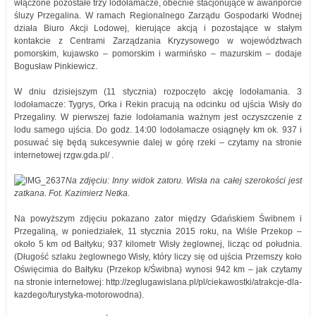
włączone pozostałe trzy lodołamacze, obecnie stacjonujące w awanporcie
śluzy Przegalina. W ramach Regionalnego Zarządu Gospodarki Wodnej
działa Biuro Akcji Lodowej, kierujące akcją i pozostające w stałym
kontakcie z Centrami Zarządzania Kryzysowego w województwach
pomorskim, kujawsko – pomorskim i warmińsko – mazurskim – dodaje
Bogusław Pinkiewicz.
W dniu dzisiejszym (11 stycznia) rozpoczęto akcję lodołamania. 3
lodołamacze: Tygrys, Orka i Rekin pracują na odcinku od ujścia Wisły do
Przegaliny. W pierwszej fazie lodołamania ważnym jest oczyszczenie z
lodu samego ujścia. Do godz. 14:00 lodołamacze osiągnęły km ok. 937 i
posuwać się będą sukcesywnie dalej w górę rzeki – czytamy na stronie
internetowej rzgw.gda.pl/ .
Na zdjęciu: Inny widok zatoru. Wisła na całej szerokości jest
zatkana. Fot. Kazimierz Netka.
Na powyższym zdjęciu pokazano zator między Gdańskiem Świbnem i
Przegaliną, w poniedziałek, 11 stycznia 2015 roku, na Wiśle Przekop –
około 5 km od Bałtyku; 937 kilometr Wisły żeglownej, licząc od południa.
(Długość szlaku żeglownego Wisły, który liczy się od ujścia Przemszy koło
Oświęcimia do Bałtyku (Przekop k/Świbna) wynosi 942 km – jak czytamy
na stronie internetowej: http://zeglugawislana.pl/pl/ciekawostki/atrakcje-dla-
kazdego/turystyka-motorowodna).