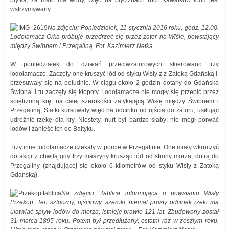
płytka, za mało ma wody, więc na płyciznach ruch kawałków lodu jest
wstrzymywany.
Na zdjęciu: Poniedziałek, 11 stycznia 2016 roku, godz. 12.00.
Lodołamacz Orka próbuje przedrzeć się przez zator na Wiśle, powstający
między Świbnem i Przegaliną. Fot. Kazimierz Netka.
W poniedziałek do działań przeciwzatorowych skierowano trzy
lodołamacze. Zaczęły one kruszyć lód od styku Wisły z z Zatoką Gdańską i
przesuwały się na południe. W ciągu około 2 godzin dotarły do Gdańska
Świbna. I tu zaczęły się kłopoty. Lodołamacze nie mogły się przebić przez
spiętrzoną krę, na całej szerokości zatykającą Wisłę między Świbnem i
Przegaliną. Statki kursowały więc na odcinku od ujścia do zatoru, usiłując
udrożnić rzekę dla kry. Niestety, nurt był bardzo słaby; nie mógł porwać
lodów i zanieść ich do Bałtyku.
Trzy inne lodołamacze czekały w porcie w Przegalinie. One miały wkroczyć
do akcji z chwilą gdy trzy maszyny krusząc lód od strony morza, dotrą do
Przegaliny (znajdującej się około 6 kilometrów od styku Wisły z Zatoką
Gdańską).
Na zdjęciu: Tablica informująca o powstaniu Wisły
Przekop. Ten sztuczny, ujściowy, szeroki, niemal prosty odcinek rzeki ma
ułatwiać spływ lodów do morza; istnieje prawie 121 lat. Zbudowany został
31 marca 1895 roku. Potem był przedłużany; ostatni raz w zeszłym roku.