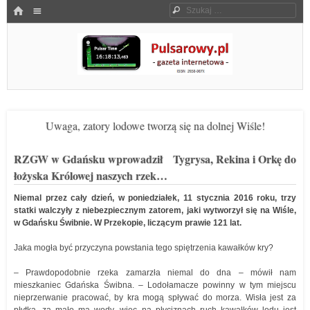
Menu
HOME
Szukaj
SKOCZ DO TREŚCI
Pulsarowy.pl
Uwaga, zatory lodowe tworzą się na dolnej Wiśle!
RZGW w Gdańsku wprowadził Tygrysa, Rekina i Orkę do
łożyska Królowej naszych rzek…
Niemal przez cały dzień, w poniedziałek, 11 stycznia 2016 roku, trzy
statki walczyły z niebezpiecznym zatorem, jaki wytworzył się na Wiśle,
w Gdańsku Świbnie. W Przekopie, liczącym prawie 121 lat.
Jaka mogła być przyczyna powstania tego spiętrzenia kawałków kry?
– Prawdopodobnie rzeka zamarzła niemal do dna – mówił nam
mieszkaniec Gdańska Świbna. – Lodołamacze powinny w tym miejscu
nieprzerwanie pracować, by kra mogą spływać do morza. Wisła jest za