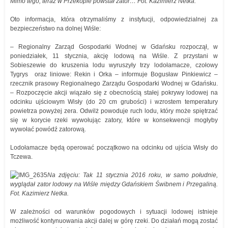
Mimo tego, teraz w Przekopie powstał zator… Fot. Kazimierz Netka.
Oto informacja, która otrzymaliśmy z instytucji, odpowiedzialnej za
bezpieczeństwo na dolnej Wiśle:
– Regionalny Zarząd Gospodarki Wodnej w Gdańsku rozpoczął, w
poniedziałek, 11 stycznia, akcję lodową na Wiśle. Z przystani w
Sobieszewie do kruszenia lodu wyruszyły trzy lodołamacze, czołowy
Tygrys oraz liniowe: Rekin i Orka – informuje Bogusław Pinkiewicz –
rzecznik prasowy Regionalnego Zarządu Gospodarki Wodnej w Gdańsku.
– Rozpoczęcie akcji wiązało się z obecnością stałej pokrywy lodowej na
odcinku ujściowym Wisły (do 20 cm grubości) i wzrostem temperatury
powietrza powyżej zera. Odwilż powoduje ruch lodu, który może spiętrzać
się w korycie rzeki wywołując zatory, które w konsekwencji mogłyby
wywołać powódź zatorową.
Lodołamacze będą operować początkowo na odcinku od ujścia Wisły do
Tczewa.
Na zdjęciu: Tak 11 stycznia 2016 roku, w samo południe,
wyglądał zator lodowy na Wiśle między Gdańskiem Świbnem i Przegaliną.
Fot. Kazimierz Netka.
W zależności od warunków pogodowych i sytuacji lodowej istnieje
możliwość kontynuowania akcji dalej w górę rzeki. Do działań mogą zostać