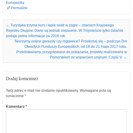
Europejska
Permalink
Nawigacja we wpisach
←
Turystyka trzyma kurs i łapie wiatr w żagle – zdaniem Krajowego
Rejestru Długów. Dane są jednak niepewne. W Trójmieście tylko Gdańsk
podaje pełne informacje za 2016 rok.
Tworzymy unijne gwiazdy czy mgławice? Przekonaj się – podczas Dni
Otwartych Funduszy Europejskich, od 18 do 21 maja 2017 roku.
Przedstawiamy, przygotowane do pokazania, projekty realizowane w
Pomorskiem ze wsparciem unijnym. Część V.
→
Dodaj komentarz
Twój adres e-mail nie zostanie opublikowany.
Wymagane pola są
oznaczone
*
Komentarz
*