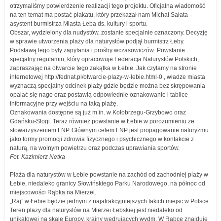
otrzymaliśmy potwierdzenie realizacji tego projektu. Oficjalna wiadomość
na ten temat ma postać plakatu, który przekazał nam Michał Sałata –
asystent burmistrza Miasta Łeba ds. kultury i sportu.
Obszar, wydzielony dla nudystów, zostanie specjalnie oznaczony. Decyzję
w sprawie utworzenia plaży dla naturystów podjął burmistrz Łeby.
Podstawą tego były zapytania i prośby wczasowiczów .Powstanie
specjalny regulamin, który opracowuje Federacja Naturystów Polskich,
zapraszając na otwarcie tego zakątka w Łebie. Jak czytamy na stronie
internetowej http://fednat.pl/otwarcie-plazy-w-lebie.html-0 , władze miasta
wyznaczą specjalny odcinek plaży gdzie będzie można bez skrępowania
opalać się nago oraz postawią odpowiednie oznakowanie i tablice
informacyjne przy wejściu na taką plażę.
Oznakowania dostępne są już m.in. w Kołobrzegu-Grzybowo oraz
Gdańsku-Stogi. Teraz również powstanie w Łebie w porozumieniu ze
stowarzyszeniem FNP. Głównym celem FNP jest propagowanie naturyzmu
jako formy promocji zdrowia fizycznego i psychicznego w kontakcie z
naturą, na wolnym powietrzu oraz podczas uprawiania sportów.
Fot. Kazimierz Netka
Plaża dla naturystów w Łebie powstanie na zachód od zachodniej plaży w
Łebie, niedaleko granicy Słowińskiego Parku Narodowego, na północ od
miejscowości Rąbka na Mierzei.
„Raj” w Łebie będzie jednym z najatrakcyjniejszych takich miejsc w Polsce.
Teren plaży dla naturystów na Mierzei Łebskiej jest niedaleko od
unikatowej na skalę Europy, krainy wędrujących wydm. W Rąbce znajduje