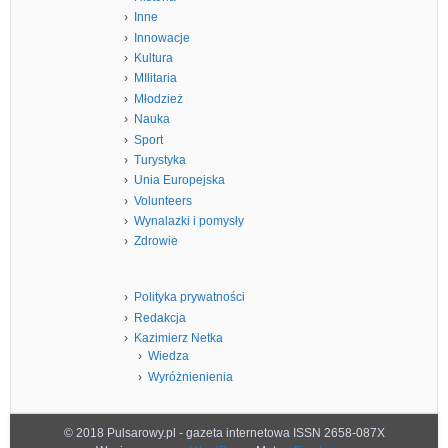
Inne
Innowacje
Kultura
MIlitaria
Młodzież
Nauka
Sport
Turystyka
Unia Europejska
Volunteers
Wynalazki i pomysły
Zdrowie
Polityka prywatności
Redakcja
Kazimierz Netka
Wiedza
Wyróżnienienia
© 2018 Pulsarowy.pl - gazeta internetowa ISSN 2658-087X