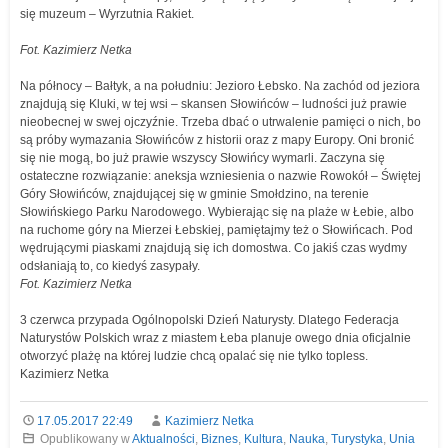
się muzeum – Wyrzutnia Rakiet.
Fot. Kazimierz Netka
Na północy – Bałtyk, a na południu: Jezioro Łebsko. Na zachód od jeziora
znajdują się Kluki, w tej wsi – skansen Słowińców – ludności już prawie
nieobecnej w swej ojczyźnie. Trzeba dbać o utrwalenie pamięci o nich, bo
są próby wymazania Słowińców z historii oraz z mapy Europy. Oni bronić
się nie mogą, bo już prawie wszyscy Słowińcy wymarli. Zaczyna się
ostateczne rozwiązanie: aneksja wzniesienia o nazwie Rowokół – Świętej
Góry Słowińców, znajdującej się w gminie Smołdzino, na terenie
Słowińskiego Parku Narodowego. Wybierając się na plaże w Łebie, albo
na ruchome góry na Mierzei Łebskiej, pamiętajmy też o Słowińcach. Pod
wędrującymi piaskami znajdują się ich domostwa. Co jakiś czas wydmy
odsłaniają to, co kiedyś zasypały.
Fot. Kazimierz Netka
3 czerwca przypada Ogólnopolski Dzień Naturysty. Dlatego Federacja
Naturystów Polskich wraz z miastem Łeba planuje owego dnia oficjalnie
otworzyć plażę na której ludzie chcą opalać się nie tylko topless.
Kazimierz Netka
17.05.2017 22:49
Kazimierz Netka
Opublikowany w
Aktualności
,
Biznes
,
Kultura
,
Nauka
,
Turystyka
,
Unia