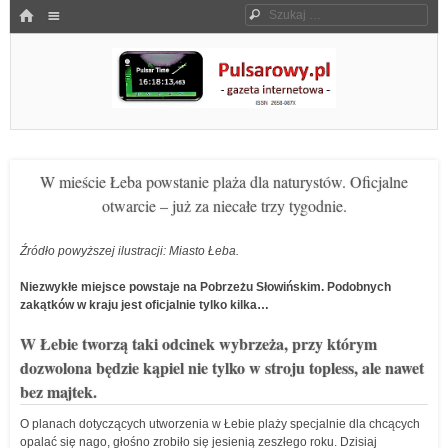
Menu
HOME
Szukaj
SKOCZ DO TREŚCI
Pulsarowy.pl
W mieście Łeba powstanie plaża dla naturystów. Oficjalne
otwarcie – już za niecałe trzy tygodnie.
Źródło powyższej ilustracji: Miasto Łeba.
Niezwykłe miejsce powstaje na Pobrzeżu Słowińskim. Podobnych
zakątków w kraju jest oficjalnie tylko kilka…
W Łebie tworzą taki odcinek wybrzeża, przy którym
dozwolona będzie kąpiel nie tylko w stroju topless, ale nawet
bez majtek.
O planach dotyczących utworzenia w Łebie plaży specjalnie dla chcących
opalać się nago, głośno zrobiło się jesienią zeszłego roku. Dzisiaj