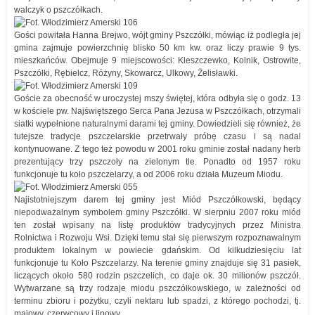
walczyk o pszczółkach.
Gości powitała Hanna Brejwo, wójt gminy Pszczółki, mówiąc iż podległa jej
gmina zajmuje powierzchnię blisko 50 km kw. oraz liczy prawie 9 tys.
mieszkańców. Obejmuje 9 miejscowości: Kleszczewko, Kolnik, Ostrowite,
Pszczółki, Rębielcz, Różyny, Skowarcz, Ulkowy, Żelisławki.
Goście za obecność w uroczystej mszy świętej, która odbyła się o godz. 13
w kościele pw. Najświętszego Serca Pana Jezusa w Pszczółkach, otrzymali
siatki wypełnione naturalnymi darami tej gminy. Dowiedzieli się również, że
tutejsze tradycje pszczelarskie przetrwały próbę czasu i są nadal
kontynuowane. Z tego też powodu w 2001 roku gminie został nadany herb
prezentujący trzy pszczoły na zielonym tle. Ponadto od 1957 roku
funkcjonuje tu koło pszczelarzy, a od 2006 roku działa Muzeum Miodu.
Najistotniejszym darem tej gminy jest Miód Pszczółkowski, będący
niepodważalnym symbolem gminy Pszczółki. W sierpniu 2007 roku miód
ten został wpisany na listę produktów tradycyjnych przez Ministra
Rolnictwa i Rozwoju Wsi. Dzięki temu stał się pierwszym rozpoznawalnym
produktem lokalnym w powiecie gdańskim. Od kilkudziesięciu lat
funkcjonuje tu Koło Pszczelarzy. Na terenie gminy znajduje się 31 pasiek,
liczących około 580 rodzin pszczelich, co daje ok. 30 milionów pszczół.
Wytwarzane są trzy rodzaje miodu pszczółkowskiego, w zależności od
terminu zbioru i pożytku, czyli nektaru lub spadzi, z którego pochodzi, tj.
majowy, czerwcowy i lipowy.