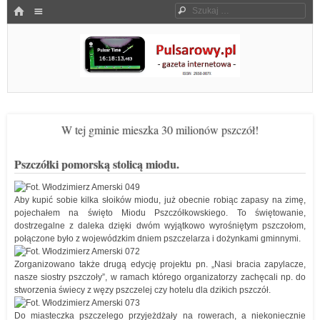
Menu
HOME
Szukaj
SKOCZ DO TREŚCI
Pulsarowy.pl
W tej gminie mieszka 30 milionów pszczół!
Pszczółki pomorską stolicą miodu.
Aby kupić sobie kilka słoików miodu, już obecnie robiąc zapasy na zimę,
pojechałem na święto Miodu Pszczółkowskiego. To świętowanie,
dostrzegalne z daleka dzięki dwóm wyjątkowo wyrośniętym pszczołom,
połączone było z wojewódzkim dniem pszczelarza i dożynkami gminnymi.
Zorganizowano także drugą edycję projektu pn. „Nasi bracia zapylacze,
nasze siostry pszczoły”, w ramach którego organizatorzy zachęcali np. do
stworzenia świecy z węzy pszczelej czy hotelu dla dzikich pszczół.
Do miasteczka pszczelego przyjeżdżały na rowerach, a niekoniecznie