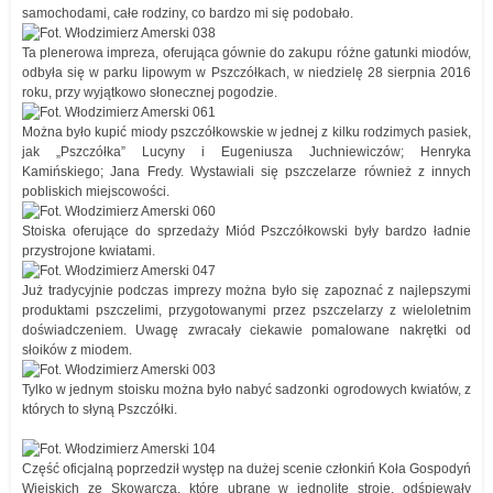
samochodami, całe rodziny, co bardzo mi się podobało.
Ta plenerowa impreza, oferująca gównie do zakupu różne gatunki miodów,
odbyła się w parku lipowym w Pszczółkach, w niedzielę 28 sierpnia 2016
roku, przy wyjątkowo słonecznej pogodzie.
Można było kupić miody pszczółkowskie w jednej z kilku rodzimych pasiek,
jak „Pszczółka” Lucyny i Eugeniusza Juchniewiczów; Henryka
Kamińskiego; Jana Fredy. Wystawiali się pszczelarze również z innych
pobliskich miejscowości.
Stoiska oferujące do sprzedaży Miód Pszczółkowski były bardzo ładnie
przystrojone kwiatami.
Już tradycyjnie podczas imprezy można było się zapoznać z najlepszymi
produktami pszczelimi, przygotowanymi przez pszczelarzy z wieloletnim
doświadczeniem. Uwagę zwracały ciekawie pomalowane nakrętki od
słoików z miodem.
Tylko w jednym stoisku można było nabyć sadzonki ogrodowych kwiatów, z
których to słyną Pszczółki.
Część oficjalną poprzedził występ na dużej scenie członkiń Koła Gospodyń
Wiejskich ze Skowarcza, które ubrane w jednolite stroje, odśpiewały