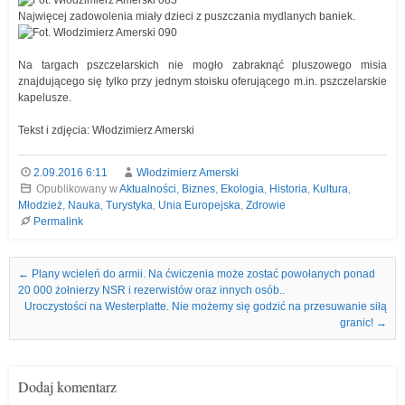
Najwięcej zadowolenia miały dzieci z puszczania mydlanych baniek.
Na targach pszczelarskich nie mogło zabraknąć pluszowego misia
znajdującego się tylko przy jednym stoisku oferującego m.in. pszczelarskie
kapelusze.
Tekst i zdjęcia: Włodzimierz Amerski
2.09.2016 6:11
Włodzimierz Amerski
Opublikowany w
Aktualności
,
Biznes
,
Ekologia
,
Historia
,
Kultura
,
Młodzież
,
Nauka
,
Turystyka
,
Unia Europejska
,
Zdrowie
Permalink
Nawigacja we wpisach
←
Plany wcieleń do armii. Na ćwiczenia może zostać powołanych ponad
20 000 żołnierzy NSR i rezerwistów oraz innych osób..
Uroczystości na Westerplatte. Nie możemy się godzić na przesuwanie siłą
granic!
→
Dodaj komentarz