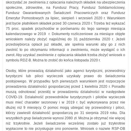
skorzystać ze zwolnienia z opłacania należnych składek na ubezpieczenia
społeczne, zdrowotne, na Fundusz Pracy, Fundusz Solidarnościowy,
Fundusz Gwarantowanych Świadczeń Pracowniczych oraz Fundusz
Emerytur Pomostowych za lipiec, sierpień i wrzesień 2020 r. Warunkiem
jest bycie płatnikiem składek przed 30 czerwca 2020 r. Trzeba też wykazać
75 proc. spadek przychodów w porównaniu do tego samego miesiąca
kalendarzowego w 2019 r. Dokumenty rozliczeniowe za miesiące objęte
wnioskiem należy złożyć najpóźniej do 31 października 2020 r. Jeżeli
przedsiębiorca opłacił już składki, ale spełnia warunki aby go z nich
zwolnić to po otrzymaniu informacji o zwolnieniu, może wystąpić o ich
zwrot. Aby uzyskać zwolnienie z opłacania składek trzeba złożyć wniosek o
symbolu RDZ-B. Można to zrobić do końca listopada 2020 r.
Osoby, które prowadzą działalność jako agenci turystyczni, przewodnicy
turystyczni lub piloci wycieczek uzyskały prawo do świadczenia
postojowego. W przypadku tych pierwszych warunkiem jest rozpoczęcie
prowadzenia działalności gospodarczej przed 1 kwietnia 2020 r. Ponadto
muszą odnotować przestój w prowadzeniu działalności w następstwie
COVID-19. Działalność przewodników turystycznych i pilotów wycieczek
musi mieć charakter sezonowy i w 2019 r. być wykonywana przez nie
dłużej niż 9 miesięcy. O pomoc mogą ubiegać się przewodnicy i piloci,
którzy zawiesili działalność gospodarczą po 31 sierpnia 2019 roku. Dla
wszystkich grup świadczenie wynosi 2080 zł. Można je otrzymać nie więcej
niż trzykrotnie. Jeżeli świadczenie wcześniej zostało już trzykrotnie
wypłacone to nie przysługuje ono ponownie. Wniosek o nazwie RSP-DB