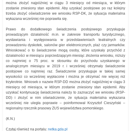
można złożyć najpóźniej w ciągu 3 miesięcy od miesiąca, w którym
zostanie zniesiony stan epidemii. Aby uzyskać postojowe po raz kolejny
trzeba złożyć oświadczenie we wniosku RSP-DK, że sytuacja materialna
wykazana wcześniej nie poprawiła się.
Prawo do dodatkowego świadczenia postojowego przysługuje
prowadzącym działalność m.in. w zakresie transportu turystycznego,
wystawiania i występowania w przedstawieniach teatralnych czy
prowadzeniu dyskotek, salonów gier elektronicznych, plaż czy jarmarków.
Wnioskować o to świadczenie mogą osoby, które uzyskały przychód z
działalności w miesiącu poprzedzającym miesiąc złożenia wniosku, niższy
co najmniej o 75 proc. w stosunku do przychodu uzyskanego w
analogicznym miesiącu w 2019 r. i wcześniej otrzymały świadczenie
postojowe co najmniej raz. Świadczenie przysługuje w takiej samej
wysokości co wcześniej wypłacone i można je otrzymać nie więcej niż
trzykrotnie. Wniosek o nazwie RSP-DD można złożyć najpóźniej w ciągu 3
miesięcy od miesiąca, w którym zostanie zniesiony stan epidemii. Aby
uzyskać kontynuację świadczenia należy to zaznaczyć we wniosku (RSP-
DD) i złożyć w nim oświadczenie, że sytuacja materialna wykazana
wcześniej nie uległa poprawie – poinformował Krzysztof Cieszyński –
regionalny rzecznik prasowy ZUS województwa pomorskiego.
(K.N.)
Czytaj również na portalu:
netka.gda.pl