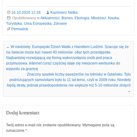
16.10.2020 12:28
Kazimierz Netka
Opublikowany w
Aktualności
,
Biznes
,
Ekologia
,
Młodzież
,
Nauka
,
Turystyka
,
Unia Europejska
,
Zdrowie
Permalink
Nawigacja we wpisach
←
W niedzielę: Europejski Dzień Walki z Handlem Ludźmi. Szacuje się że
na świecie może być nawet 40 milionów ofiar tych przestępstw.
Najbardziej rozwijającą się formą wykorzystania osób jest praca
przymusowa. Internet coraz częściej staje się miejscem werbunku do
wyjazdu za granicę
Znaczny spadek liczby pasażerów na lotnisku w Gdańsku. Tylu
podróżujących samolotami było tu 11 lat temu, czyli w 2009 roku. Niestety
będą straty, jednak prawdopodobnie nie większe niż 5-10 milionów złotych
→
Dodaj komentarz
Twój adres e-mail nie zostanie opublikowany.
Wymagane pola są
oznaczone
*