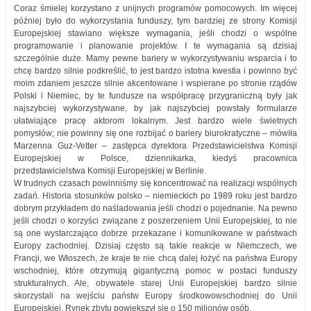
Coraz śmielej korzystano z unijnych programów pomocowych. Im więcej
później było do wykorzystania funduszy, tym bardziej ze strony Komisji
Europejskiej stawiano większe wymagania, jeśli chodzi o wspólne
programowanie i planowanie projektów. I te wymagania są dzisiaj
szczególnie duże. Mamy pewne bariery w wykorzystywaniu wsparcia i to
chcę bardzo silnie podkreślić, to jest bardzo istotna kwestia i powinno być
moim zdaniem jeszcze silnie akcentowane i wspierane po stronie rządów
Polski i Niemiec, by te fundusze na współpracę przygraniczną były jak
najszybciej wykorzystywane, by jak najszybciej powstały formularze
ułatwiające pracę aktorom lokalnym. Jest bardzo wiele świetnych
pomysłów; nie powinny się one rozbijać o bariery biurokratyczne – mówiła
Marzenna Guz-Vetter – zastępca dyrektora Przedstawicielstwa Komisji
Europejskiej w Polsce, dziennikarka, kiedyś pracownica
przedstawicielstwa Komisji Europejskiej w Berlinie.
W trudnych czasach powinniśmy się koncentrować na realizacji wspólnych
zadań. Historia stosunków polsko – niemieckich po 1989 roku jest bardzo
dobrym przykładem do naśladowania jeśli chodzi o pojednanie. Na pewno
jeśli chodzi o korzyści związane z poszerzeniem Unii Europejskiej, to nie
są one wystarczająco dobrze przekazane i komunikowane w państwach
Europy zachodniej. Dzisiaj często są takie reakcje w Niemczech, we
Francji, we Włoszech, że kraje te nie chcą dalej łożyć na państwa Europy
wschodniej, które otrzymują gigantyczną pomoc w postaci funduszy
strukturalnych. Ale, obywatele starej Unii Europejskiej bardzo silnie
skorzystali na wejściu państw Europy środkowowschodniej do Unii
Europejskiej. Rynek zbytu powiększył się o 150 milionów osób.