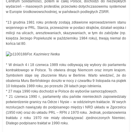
Centrum Solidarności, potem w całej Polsce, dochodzi do niezwykłych
wydarzeń – masowych protestów, przeciwko dotychczasowemu systemowi
w Europie środkowowschodniej, w państwach podległych ZSRR.
*13 grudnia 1981 roku protesty zostają zdławione wprowadzeniem stanu
wojennego w PRL. Starcia, przeważnie w postaci strajków, działań wojska i
milicji na ulicach, aresztowaniach, skazywaniach, w tym do zabójstw (np.
księdza Jerzego Popiełuszki w październiku 1984 roku), trwają niemal do
końca lat 80.
Fot. Kazimierz Netka
* W dniach 4 i 18 czerwca 1989 roku odbywają się wybory do parlamentu
kontraktowego w Polsce. To otwiera drogę Niemcom oraz innym krajom.
Symbolem staje się zburzenie Muru w Berlinie. Warto wiedzieć, że do
obalenia Muru Berlińskiego doszło w nocy z czwartku 9 listopada na piątek
10 listopada 1989 roku, po przeszło 28 latach jego istnienia.
* 27 maja 1990 roku dochodzi w Polsce do wyborów samorządowych.
* 21 czerwca 1990 r., parlamenty obu państw niemieckich zapowiedziały
potwierdzenie granicy na Odrze i Nysie – w oddzielnym traktacie. W swych
rezolucjach nawiązały do podpisanego między i NRD układu w Zgorzelcu
(1950 rok) oraz do układu PRL – RFN z 1970 roku. Jednak, postanowienia
traktatu z roku 1970 nie miały obowiązywać zjednoczonych Niemiec.
Dlatego podpisano traktat w 1990 roku.