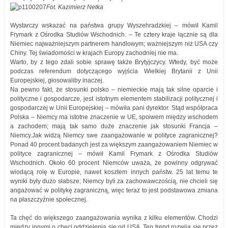
Fot. Kazimierz Netka
Wystarczy wskazać na państwa grupy Wyszehradzkiej – mówił Kamil
Frymark z Ośrodka Studiów Wschodnich. – Te cztery kraje łącznie są dla
Niemiec najważniejszym partnerem handlowym; ważniejszym niż USA czy
Chiny. Tej świadomości w krajach Europy zachodniej nie ma.
Warto, by z tego zdali sobie sprawę także Brytyjczycy. Wtedy, być może
podczas referendum dotyczącego wyjścia Wielkiej Brytanii z Unii
Europejskiej, głosowaliby inaczej.
Na pewno fakt, że stosunki polsko – niemieckie mają tak silne oparcie i
polityczne i gospodarcze, jest istotnym elementem stabilizacji politycznej i
gospodarczej w Unii Europejskiej – mówiła pani dyrektor. Stąd współpraca
Polska – Niemcy ma istotne znaczenie w UE, spoiwem między wschodem
a zachodem; mają tak samo duże znaczenie jak stosunki Francja –
Niemcy.Jak widzą Niemcy swe zaangażowanie w polityce zagranicznej?
Ponad 40 procent badanych jest za większym zaangażowaniem Niemiec w
polityce zagranicznej – mówił Kamil Frymark z Ośrodka Studiów
Wschodnich. Około 60 procent Niemców uważa, że powinny odgrywać
wiodącą rolę w Europie, nawet kosztem innych państw. 25 lat temu te
wyniki były dużo słabsze; Niemcy byli za zachowawczością, nie chcieli się
angażować w politykę zagraniczną, więc teraz to jest podstawowa zmiana
na płaszczyźnie społecznej.
Ta chęć do większego zaangażowania wynika z kilku elementów. Chodzi
między innymi o chęci oddzielenia się od USA. Ten trend rozwija się przez