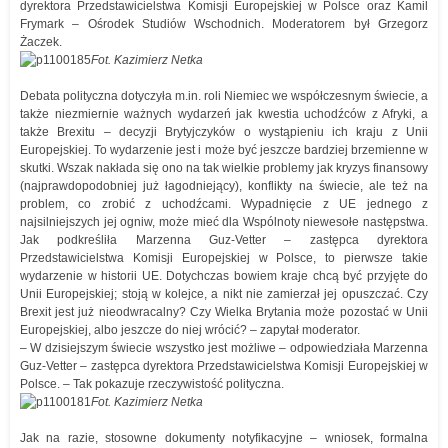
dyrektora Przedstawicielstwa Komisji Europejskiej w Polsce oraz Kamil
Frymark – Ośrodek Studiów Wschodnich. Moderatorem był Grzegorz
Żaczek.
Fot. Kazimierz Netka
Debata polityczna dotyczyła m.in. roli Niemiec we współczesnym świecie, a
także niezmiernie ważnych wydarzeń jak kwestia uchodźców z Afryki, a
także Brexitu – decyzji Brytyjczyków o wystąpieniu ich kraju z Unii
Europejskiej. To wydarzenie jest i może być jeszcze bardziej brzemienne w
skutki. Wszak nakłada się ono na tak wielkie problemy jak kryzys finansowy
(najprawdopodobniej już łagodniejący), konflikty na świecie, ale też na
problem, co zrobić z uchodźcami. Wypadnięcie z UE jednego z
najsilniejszych jej ogniw, może mieć dla Wspólnoty niewesołe następstwa.
Jak podkreśliła Marzenna Guz-Vetter – zastępca dyrektora
Przedstawicielstwa Komisji Europejskiej w Polsce, to pierwsze takie
wydarzenie w historii UE. Dotychczas bowiem kraje chcą być przyjęte do
Unii Europejskiej; stoją w kolejce, a nikt nie zamierzał jej opuszczać. Czy
Brexit jest już nieodwracalny? Czy Wielka Brytania może pozostać w Unii
Europejskiej, albo jeszcze do niej wrócić? – zapytał moderator.
– W dzisiejszym świecie wszystko jest możliwe – odpowiedziała Marzenna
Guz-Vetter – zastępca dyrektora Przedstawicielstwa Komisji Europejskiej w
Polsce. – Tak pokazuje rzeczywistość polityczna.
Fot. Kazimierz Netka
Jak na razie, stosowne dokumenty notyfikacyjne – wniosek, formalna