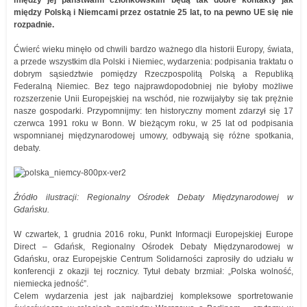
między jej państwami członkowskim będą tak dobre kontakty jak
między Polską i Niemcami przez ostatnie 25 lat, to na pewno UE się nie
rozpadnie.
Ćwierć wieku minęło od chwili bardzo ważnego dla historii Europy, świata,
a przede wszystkim dla Polski i Niemiec, wydarzenia: podpisania traktatu o
dobrym sąsiedztwie pomiędzy Rzeczpospolitą Polską a Republiką
Federalną Niemiec. Bez tego najprawdopodobniej nie byłoby możliwe
rozszerzenie Unii Europejskiej na wschód, nie rozwijałyby się tak prężnie
nasze gospodarki. Przypomnijmy: ten historyczny moment zdarzył się 17
czerwca 1991 roku w Bonn. W bieżącym roku, w 25 lat od podpisania
wspomnianej międzynarodowej umowy, odbywają się różne spotkania,
debaty.
Źródło ilustracji: Regionalny Ośrodek Debaty Międzynarodowej w
Gdańsku.
W czwartek, 1 grudnia 2016 roku, Punkt Informacji Europejskiej Europe
Direct – Gdańsk, Regionalny Ośrodek Debaty Międzynarodowej w
Gdańsku, oraz Europejskie Centrum Solidarności zaprosiły do udziału w
konferencji z okazji tej rocznicy. Tytuł debaty brzmiał: „Polska wolność,
niemiecka jedność”.
Celem wydarzenia jest jak najbardziej kompleksowe sportretowanie