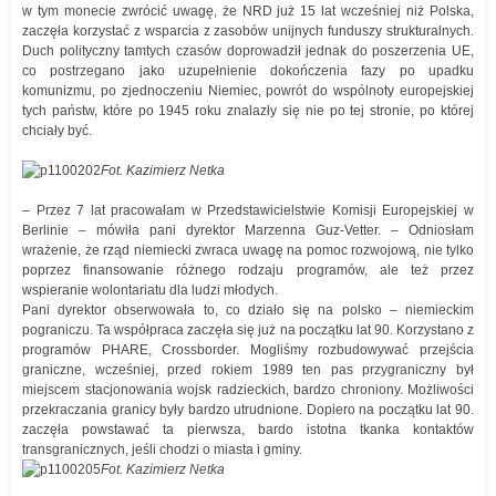
w tym monecie zwrócić uwagę, że NRD już 15 lat wcześniej niż Polska,
zaczęła korzystać z wsparcia z zasobów unijnych funduszy strukturalnych.
Duch polityczny tamtych czasów doprowadził jednak do poszerzenia UE,
co postrzegano jako uzupełnienie dokończenia fazy po upadku
komunizmu, po zjednoczeniu Niemiec, powrót do wspólnoty europejskiej
tych państw, które po 1945 roku znalazły się nie po tej stronie, po której
chciały być.
Fot. Kazimierz Netka
– Przez 7 lat pracowałam w Przedstawicielstwie Komisji Europejskiej w
Berlinie – mówiła pani dyrektor Marzenna Guz-Vetter. – Odniosłam
wrażenie, że rząd niemiecki zwraca uwagę na pomoc rozwojową, nie tylko
poprzez finansowanie różnego rodzaju programów, ale też przez
wspieranie wolontariatu dla ludzi młodych.
Pani dyrektor obserwowała to, co działo się na polsko – niemieckim
pograniczu. Ta współpraca zaczęła się już na początku lat 90. Korzystano z
programów PHARE, Crossborder. Mogliśmy rozbudowywać przejścia
graniczne, wcześniej, przed rokiem 1989 ten pas przygraniczny był
miejscem stacjonowania wojsk radzieckich, bardzo chroniony. Możliwości
przekraczania granicy były bardzo utrudnione. Dopiero na początku lat 90.
zaczęła powstawać ta pierwsza, bardo istotna tkanka kontaktów
transgranicznych, jeśli chodzi o miasta i gminy.
Fot. Kazimierz Netka