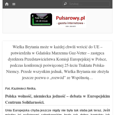
Menu
HOME
Szukaj
SKOCZ DO TREŚCI
Pulsarowy.pl
Wielka Brytania może w każdej chwili wrócić do UE –
potwierdziła w Gdańsku Marzenna Guz-Vetter – zastępca
dyrektora Przedstawicielstwa Komisji Europejskiej w Polsce,
podczas konferencji poświęconej 25-leciu Traktatu Polska-
Niemcy. Przede wszystkim jednak, Wielka Brytania nie złożyła
jeszcze pozwu o „rozwód” ze Wspólnotą…
Fot. Kazimierz Netka.
Polska wolność, niemiecka jedność – debata w Europejskim
Centrum Solidarności.
Unia Europejska chyba jeszcze nigdy nie była tak słaba jak teraz. Jeśli