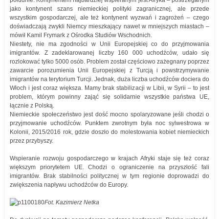
południe. Kontynentem najbardziej wspieranym jest Afryka – postrzeganym
jako kontynent szans niemieckiej polityki zagranicznej, ale przede
wszystkim gospodarczej, ale też kontynent wyzwań i zagrożeń – czego
doświadczają zwykli Niemcy mieszkający nawet w mniejszych miastach –
mówił Kamil Frymark z Ośrodka Studiów Wschodnich.
Niestety, nie ma zgodności w Unii Europejskiej co do przyjmowania
imigrantów. Z zadeklarowanej liczby 160 000 uchodźców, udało się
rozlokować tylko 5000 osób. Problem został częściowo zażegnany poprzez
zawarcie porozumienia Unii Europejskiej z Turcją i powstrzymywanie
imigrantów na terytorium Turcji. Jednak, duża liczba uchodźców dociera do
Włoch i jest coraz większa. Mamy brak stabilizacji w Libii, w Syrii – to jest
problem, którym powinny zająć się solidarnie wszystkie państwa UE,
łącznie z Polską.
Niemieckie społeczeństwo jest dość mocno spolaryzowane jeśli chodzi o
przyjmowanie uchodźców. Punktem zwrotnym była noc sylwestrowa w
Kolonii, 2015/2016 rok, gdzie doszło do molestowania kobiet niemieckich
przez przybyszy.
Wspieranie rozwoju gospodarczego w krajach Afryki staje się też coraz
większym priorytetem UE. Chodzi o ograniczenie na przyszłość fali
imigrantów. Brak stabilności politycznej w tym regionie doprowadzi do
zwiększenia napływu uchodźców do Europy.
Fot. Kazimierz Netka