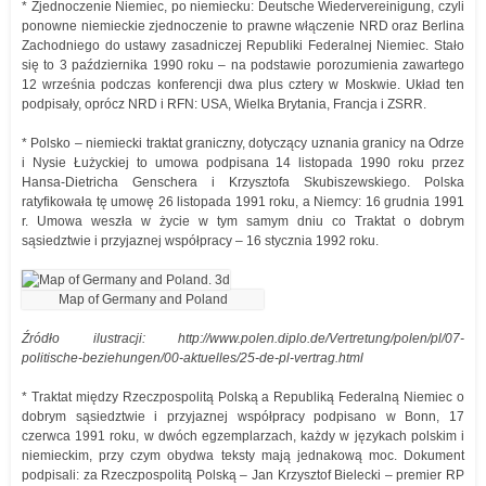
* Zjednoczenie Niemiec, po niemiecku: Deutsche Wiedervereinigung, czyli
ponowne niemieckie zjednoczenie to prawne włączenie NRD oraz Berlina
Zachodniego do ustawy zasadniczej Republiki Federalnej Niemiec. Stało
się to 3 października 1990 roku – na podstawie porozumienia zawartego
12 września podczas konferencji dwa plus cztery w Moskwie. Układ ten
podpisały, oprócz NRD i RFN: USA, Wielka Brytania, Francja i ZSRR.
* Polsko – niemiecki traktat graniczny, dotyczący uznania granicy na Odrze
i Nysie Łużyckiej to umowa podpisana 14 listopada 1990 roku przez
Hansa-Dietricha Genschera i Krzysztofa Skubiszewskiego. Polska
ratyfikowała tę umowę 26 listopada 1991 roku, a Niemcy: 16 grudnia 1991
r. Umowa weszła w życie w tym samym dniu co Traktat o dobrym
sąsiedztwie i przyjaznej współpracy – 16 stycznia 1992 roku.
Map of Germany and Poland
Źródło ilustracji: http://www.polen.diplo.de/Vertretung/polen/pl/07-
politische-beziehungen/00-aktuelles/25-de-pl-vertrag.html
* Traktat między Rzeczpospolitą Polską a Republiką Federalną Niemiec o
dobrym sąsiedztwie i przyjaznej współpracy podpisano w Bonn, 17
czerwca 1991 roku, w dwóch egzemplarzach, każdy w językach polskim i
niemieckim, przy czym obydwa teksty mają jednakową moc. Dokument
podpisali: za Rzeczpospolitą Polską – Jan Krzysztof Bielecki – premier RP