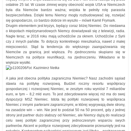
ostatnie 25 lat. W czasie zimnej wojny obecność wojsk USA w Niemczech
była dla Niemców bardzo ważna; wojska te pełniły rolę parasola
bezpieczeństwa. Dzięki temu Niemcy mogły rozbudowywać się, rozwijać
się gospodarczo, co bardzo dobrze im wyszło – mówił Kamil Frymark.
Drugim elementem jest kryzys, będący coraz bliżej Niemiec. Do niedawna
o kłopotach międzynarodowych Niemcy dowiadywali się z telewizji, radia.
Nagle teraz, w 2016 roku mają uchodźców za oknem. Uchodźców z Syrii
czy z innych państw. To dotyczy konkretnego mieszkańca, nawet z małej
miejscowości. Stąd ta tendencja do większego zaangażowania się
Niemców za granicą jest większa. Po zjednoczeniu skupiano się w
Niemczech na polityce reunifikacji, na zjednoczeniu. Wkładano w to
większe wysiłki.
Fot. Kazimierz Netka
A jaka jest obecna polityka zagraniczna Niemiec? Nasz zachodni sąsiad
stawia na politykę rozwojową. Budżet roczny resortu współpracy
gospodarczej i rozwojowej Niemiec, w zeszłym roku wyniósł 7 miliardów
euro, w tym – 8,2 mld euro. To jest zdecydowanie więcej niż ma do swej
dyspozycji MSZ Niemiec. Istota tej polityki rozwojowej to współpraca
Niemiec z innymi parterami zagranicznymi, w której wygrywają dwie strony,
na zasadzie win – win. Nie jest to podział 50 na 50 procent, gdy z jednej
strony jest partner dużo słabszy od Niemiec, ale Niemcy dążą do realizacji
celu swej polityki zagranicznej przy jednoczesnym wsparciu swych
partnerów. Akcent w polityce rozwojowej zdecydowanie przesunięty jest na