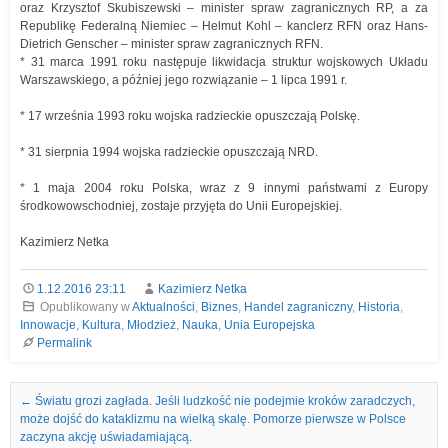
oraz Krzysztof Skubiszewski – minister spraw zagranicznych RP, a za
Republikę Federalną Niemiec – Helmut Kohl – kanclerz RFN oraz Hans-
Dietrich Genscher – minister spraw zagranicznych RFN.
* 31 marca 1991 roku następuje likwidacja struktur wojskowych Układu
Warszawskiego, a później jego rozwiązanie – 1 lipca 1991 r.
* 17 września 1993 roku wojska radzieckie opuszczają Polskę.
* 31 sierpnia 1994 wojska radzieckie opuszczają NRD.
* 1 maja 2004 roku Polska, wraz z 9 innymi państwami z Europy
środkowowschodniej, zostaje przyjęta do Unii Europejskiej.
Kazimierz Netka
1.12.2016 23:11
Kazimierz Netka
Opublikowany w
Aktualności
,
Biznes
,
Handel zagraniczny
,
Historia
,
Innowacje
,
Kultura
,
Młodzież
,
Nauka
,
Unia Europejska
Permalink
Nawigacja we wpisach
←
Światu grozi zagłada. Jeśli ludzkość nie podejmie kroków zaradczych,
może dojść do kataklizmu na wielką skalę. Pomorze pierwsze w Polsce
zaczyna akcję uświadamiającą.