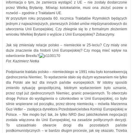
informacja o tym, że zamierza wystąpić z UE – nie zostały dostarczone
przez Wielką Brytanię. Mówiąc kolokwialnie, musi ona złożyć pozew o
rozwód – zgodnie z Traktatami UE.
W przyszłym roku przypada 60. rocznica Traktatów Rzymskich będących
jednym z najważniejszych, pierwszych źródeł umów międzynarodowych do
utworzenia Unii Europejskiej. Czy zbiegnie się to z formalnym złożeniem
wniosku Wielkiej Brytanii o wyjście z Unii Europejskiej? Zobaczymy.
Jak się zmieniały relacje polsko – niemieckie w 25-leciu? Czy miały one
duże znaczenie dla historii Unii Europejskiej? Czy mogą mieć wpływ na
odwrócenie Brexitu?
Fot. Kazimierz Netka
Podpisanie traktatu polsko – niemieckiego w 1991 roku było konsekwencją
zjednoczenia Niemiec. To wydarzenie stało się dużym wyzwaniem nie tylko
dla Polski ale też dla innych państw europejskich. W istotny sposób
zmieniło sytuację geopolityczną. Istotnym wydarzeniem było uznanie,
przez rząd już zjednoczonych Niemiec, granic powojennych. To otworzyło
drogę Polsce do wystąpienia o członkostwo w Unii Europejskiej, co było
silnie wspierane od początku, przez stronę niemiecką – mówiła Marzenna
Guz-Vetter – zastępca dyrektora Przedstawicielstwa Komisji Europejskiej w
Polsce. – Nie mogło być tak, że tylko NRD (bez jakichkolwiek negocjacji)
została włączona do Unii Europejskiej, na zasadzie politycznych decyzji.
To uzasadniało otwarcie drogi dla pozostałych państw
postkomunistycznych – w bardzo długim procesie, jak się okazało. Trzeba