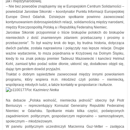
jak i międzynarodowej.
– Nie bez powodów znajdujemy się w Europejskim Centrum Solidarności –
powiedział Jarosław Sikorski – koordynator Punktu Informacji Europejskiej
Europe Direct Gdańsk. Dzisiejsze spotkanie powinno zaowocować
kontynuowaniem dobrosąsiedzkich relacji, solidarnością między narodami,
między Rzeczpospolitą Polską a i Republiką Federalną Niemiec.
Jarosław Sikorski przypomniał o liście biskupów polskich do biskupów
niemieckich z dość znamiennym zdaniem: przebaczamy i prosimy o
przebaczenie”. To był ważny krok do tego, by trudna historia, dotycząca
dwóch państw, została naprawiona i połączyły nas lepsze relacje. Drugie
ważne wydarzenie, to msza pojednania w Krzyżowej na Dolnym Śląsku,
kiedy to na znak pokoju premier Tadeusz Mazowiecki i kanclerz Helmut
Kohl, zamiast tylko podać sobie dłonie, ukłonić się, dodatkowo objęli się,
dając tym gestem dowód przyjaźni.
Traktat o dobrym sąsiedztwie zaowocował między innymi powołaniem
programu, który wspiera m.in. młodzież czyli polsko – niemiecką,
współpracę młodych ludzi, a także kontakty w gospodarce i kulturze.
Fot. Kazimierz Netka
Na debacie „Polska wolność, niemiecka jedność” obecny był Piotr
Beniuszys – reprezentujący Konsulat Generalny Republiki Federalnej
Niemiec w Gdańsku. Spotkanie miało kilka części, poświęconych
zagadnieniom: politycznym, gospodarczym regionalno – samorządowym,
społecznym – młodzieżowym.
W panelu politycznym uczestniczyli Marzenna Guz-Vetter – zastępca