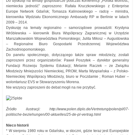
Do dyskusji na tematy gospodarcze podczas konferencji „Polska wolność,
niemiecka jedność” zaproszono: Rafała Kruczkowskiego z Enterprise
Europe Network Gdańsk; Tomasza Kalinowskiego – radcę – ministra,
kierownika Wydziału Ekonomicznego Ambasady RP w Berlinie w latach
2009 – 2014.
Dyskusję na tematy regionalno – samorządowe prowadzili: Krystyna
Wróblewska – kierownik Biura Współpracy Zagranicznej w Urzędzie
Marszałkowskim Województwa Pomorskiego; Julita Miłosz – Augustowska
– Regionalne Biuro Gospodarki Przestrzennej Województwa
Zachodniopomorskiego.
Do panelu społecznego, dotyczącego także spraw młodzieży, zostali
zaproszeni przez organizatorów: Paweł Poszytek – dyrektor generalny
Fundacji Rozwoju Systemu Edukacji; Melanie Raczek – ze Związku
Młodzieży Mniejszości Niemieckiej, PROM; Marta Wyspiańska – z Polsko-
Niemieckiej Współpracy Młodzieży, biuro w Poczdamie ; Roman Huber –
wolontariusz EVS w Stowarzyszeniu Morena.
Nie wszyscy zaproszeni do debat mogli na nie przybyć.
Źródło ilustracji: http://www.polen.diplo.de/Vertretung/polen/pl/07-
politische-beziehungen/00-aktuelles/25-de-pl-vertrag.html
Nieco historii
* W sierpniu 1980 roku w Gdańsku, w stoczni, gdzie teraz jest Europejskie