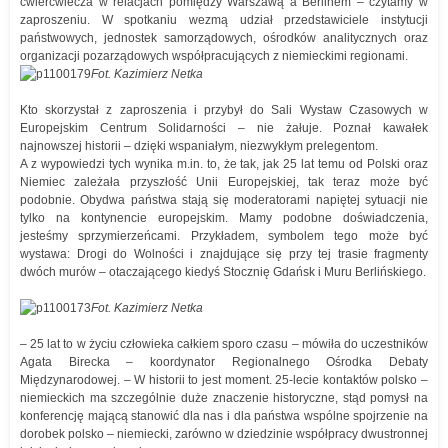
ćwierćwiecza w relacjach pomiędzy Warszawą a Berlinem – czytamy w
zaproszeniu. W spotkaniu wezmą udział przedstawiciele instytucji
państwowych, jednostek samorządowych, ośrodków analitycznych oraz
organizacji pozarządowych współpracujących z niemieckimi regionami.
Fot. Kazimierz Netka
Kto skorzystał z zaproszenia i przybył do Sali Wystaw Czasowych w
Europejskim Centrum Solidarności – nie żałuje. Poznał kawałek
najnowszej historii – dzięki wspaniałym, niezwykłym prelegentom.
A z wypowiedzi tych wynika m.in. to, że tak, jak 25 lat temu od Polski oraz
Niemiec zależała przyszłość Unii Europejskiej, tak teraz może być
podobnie. Obydwa państwa stają się moderatorami napiętej sytuacji nie
tylko na kontynencie europejskim. Mamy podobne doświadczenia,
jesteśmy sprzymierzeńcami. Przykładem, symbolem tego może być
wystawa: Drogi do Wolności i znajdujące się przy tej trasie fragmenty
dwóch murów – otaczającego kiedyś Stocznię Gdańsk i Muru Berlińskiego.
Fot. Kazimierz Netka
– 25 lat to w życiu człowieka całkiem sporo czasu – mówiła do uczestników
Agata Birecka – koordynator Regionalnego Ośrodka Debaty
Międzynarodowej. – W historii to jest moment. 25-lecie kontaktów polsko –
niemieckich ma szczególnie duże znaczenie historyczne, stąd pomysł na
konferencję mającą stanowić dla nas i dla państwa wspólne spojrzenie na
dorobek polsko – niemiecki, zarówno w dziedzinie współpracy dwustronnej