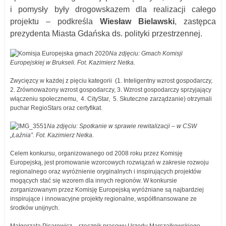
i pomysły były drogowskazem dla realizacji całego
projektu – podkreśla
Wiesław Bielawski
, zastępca
prezydenta Miasta Gdańska ds. polityki przestrzennej.
Na zdjęciu: Gmach Komisji
Europejskiej w Brukseli. Fot. Kazimierz Netka.
Zwycięzcy w każdej z pięciu kategorii (1. Inteligentny wzrost gospodarczy,
2. Zrównoważony wzrost gospodarczy, 3. Wzrost gospodarczy sprzyjający
włączeniu społecznemu, 4. CityStar, 5. Skuteczne zarządzanie) otrzymali
puchar RegioStars oraz certyfikat.
Na zdjęciu: Spotkanie w sprawie rewitalizacji – w CSW
„Łaźnia”. Fot. Kazimierz Netka.
Celem konkursu, organizowanego od 2008 roku przez Komisję
Europejską, jest promowanie wzorcowych rozwiązań w zakresie rozwoju
regionalnego oraz wyróżnienie oryginalnych i inspirujących projektów
mogących stać się wzorem dla innych regionów. W konkursie
zorganizowanym przez Komisję Europejską wyróżniane są najbardziej
inspirujące i innowacyjne projekty regionalne, współfinansowane ze
środków unijnych.