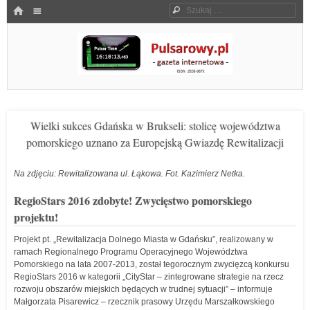
Menu
HOME
Szukaj
SKOCZ DO TREŚCI
Pulsarowy.pl
Wielki sukces Gdańska w Brukseli: stolicę województwa
pomorskiego uznano za Europejską Gwiazdę Rewitalizacji
Na zdjęciu: Rewitalizowana ul. Łąkowa. Fot. Kazimierz Netka.
RegioStars 2016 zdobyte! Zwycięstwo pomorskiego
projektu!
Projekt pt. „Rewitalizacja Dolnego Miasta w Gdańsku”, realizowany w
ramach Regionalnego Programu Operacyjnego Województwa
Pomorskiego na lata 2007-2013, został tegorocznym zwycięzcą konkursu
RegioStars 2016 w kategorii „CityStar – zintegrowane strategie na rzecz
rozwoju obszarów miejskich będących w trudnej sytuacji” – informuje
Małgorzata Pisarewicz – rzecznik prasowy Urzędu Marszałkowskiego