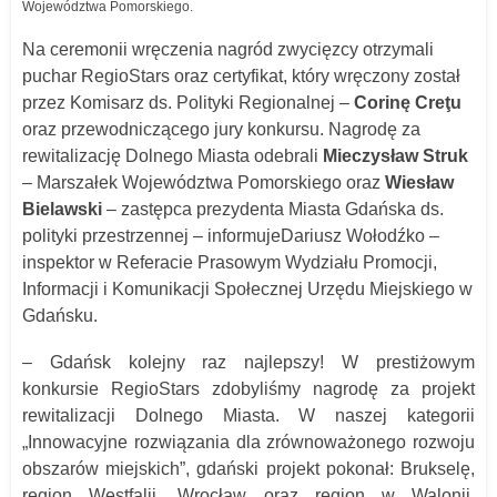
Województwa Pomorskiego.
Na ceremonii wręczenia nagród zwycięzcy otrzymali
puchar RegioStars oraz certyfikat, który wręczony został
przez Komisarz ds. Polityki Regionalnej –
Corinę Creţu
oraz przewodniczącego jury konkursu. Nagrodę za
rewitalizację Dolnego Miasta odebrali
Mieczysław Struk
– Marszałek Województwa Pomorskiego oraz
Wiesław
Bielawski
– zastępca prezydenta Miasta Gdańska ds.
polityki przestrzennej – informujeDariusz Wołodźko –
inspektor w Referacie Prasowym Wydziału Promocji,
Informacji i Komunikacji Społecznej Urzędu Miejskiego w
Gdańsku.
– Gdańsk kolejny raz najlepszy! W prestiżowym
konkursie RegioStars zdobyliśmy nagrodę za projekt
rewitalizacji Dolnego Miasta. W naszej kategorii
„Innowacyjne rozwiązania dla zrównoważonego rozwoju
obszarów miejskich”, gdański projekt pokonał: Brukselę,
region Westfalii, Wrocław oraz region w Walonii.