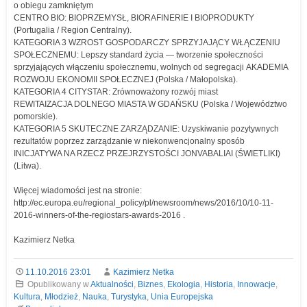
o obiegu zamkniętym
CENTRO BIO: BIOPRZEMYSŁ, BIORAFINERIE I BIOPRODUKTY
(Portugalia / Region Centralny).
KATEGORIA 3 WZROST GOSPODARCZY SPRZYJAJĄCY WŁĄCZENIU
SPOŁECZNEMU: Lepszy standard życia — tworzenie społeczności
sprzyjających włączeniu społecznemu, wolnych od segregacji AKADEMIA
ROZWOJU EKONOMII SPOŁECZNEJ (Polska / Małopolska).
KATEGORIA 4 CITYSTAR: Zrównoważony rozwój miast
REWITAIZACJA DOLNEGO MIASTA W GDAŃSKU (Polska / Województwo
pomorskie).
KATEGORIA 5 SKUTECZNE ZARZĄDZANIE: Uzyskiwanie pozytywnych
rezultatów poprzez zarządzanie w niekonwencjonalny sposób
INICJATYWA NA RZECZ PRZEJRZYSTOŚCI JONVABALIAI (ŚWIETLIKI)
(Litwa).
Więcej wiadomości jest na stronie:
http://ec.europa.eu/regional_policy/pl/newsroom/news/2016/10/10-11-
2016-winners-of-the-regiostars-awards-2016 .
Kazimierz Netka
11.10.2016 23:01
Kazimierz Netka
Opublikowany w
Aktualności
,
Biznes
,
Ekologia
,
Historia
,
Innowacje
,
Kultura
,
Młodzież
,
Nauka
,
Turystyka
,
Unia Europejska