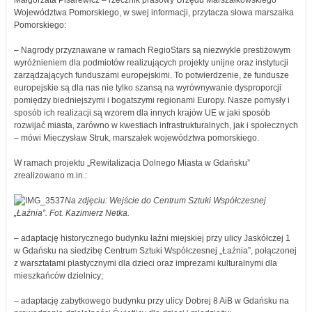
Małgorzata Pisarewicz – rzecznik prasowy Urzędu Marszałkowskiego
Województwa Pomorskiego, w swej informacji, przytacza słowa marszałka
Pomorskiego:
– Nagrody przyznawane w ramach RegioStars są niezwykle prestiżowym
wyróżnieniem dla podmiotów realizujących projekty unijne oraz instytucji
zarządzających funduszami europejskimi. To potwierdzenie, że fundusze
europejskie są dla nas nie tylko szansą na wyrównywanie dysproporcji
pomiędzy biedniejszymi i bogatszymi regionami Europy. Nasze pomysły i
sposób ich realizacji są wzorem dla innych krajów UE w jaki sposób
rozwijać miasta, zarówno w kwestiach infrastrukturalnych, jak i społecznych
– mówi Mieczysław Struk, marszałek województwa pomorskiego.
W ramach projektu „Rewitalizacja Dolnego Miasta w Gdańsku”
zrealizowano m.in.:
Na zdjęciu: Wejście do Centrum Sztuki Współczesnej
„Łaźnia”. Fot. Kazimierz Netka.
– adaptację historycznego budynku łaźni miejskiej przy ulicy Jaskółczej 1
w Gdańsku na siedzibę Centrum Sztuki Współczesnej „Łaźnia”, połączonej
z warsztatami plastycznymi dla dzieci oraz imprezami kulturalnymi dla
mieszkańców dzielnicy;
– adaptację zabytkowego budynku przy ulicy Dobrej 8 AiB w Gdańsku na