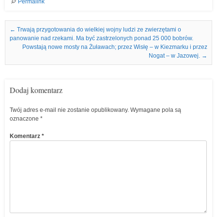
Permalink
Nawigacja we wpisach
←
Trwają przygotowania do wielkiej wojny ludzi ze zwierzętami o
panowanie nad rzekami. Ma być zastrzelonych ponad 25 000 bobrów.
Powstają nowe mosty na Żuławach; przez Wisłę – w Kiezmarku i przez
Nogat – w Jazowej.
→
Dodaj komentarz
Twój adres e-mail nie zostanie opublikowany.
Wymagane pola są
oznaczone
*
Komentarz
*