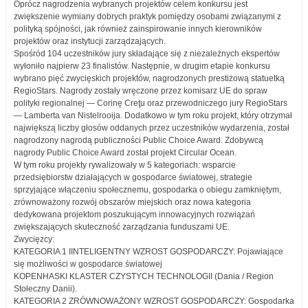
Oprócz nagrodzenia wybranych projektów celem konkursu jest
zwiększenie wymiany dobrych praktyk pomiędzy osobami związanymi z
polityką spójności, jak również zainspirowanie innych kierowników
projektów oraz instytucji zarządzających.
Spośród 104 uczestników jury składające się z niezależnych ekspertów
wyłoniło najpierw 23 finalistów. Następnie, w drugim etapie konkursu
wybrano pięć zwycięskich projektów, nagrodzonych prestiżową statuetką
RegioStars. Nagrody zostały wręczone przez komisarz UE do spraw
polityki regionalnej — Corinę Creţu oraz przewodniczego jury RegioStars
— Lamberta van Nistelrooija. Dodatkowo w tym roku projekt, który otrzymał
największą liczby głosów oddanych przez uczestników wydarzenia, został
nagrodzony nagrodą publiczności Public Choice Award. Zdobywcą
nagrody Public Choice Award został projekt Circular Ocean.
W tym roku projekty rywalizowały w 5 kategoriach: wsparcie
przedsiębiorstw działających w gospodarce światowej, strategie
sprzyjające włączeniu społecznemu, gospodarka o obiegu zamkniętym,
zrównoważony rozwój obszarów miejskich oraz nowa kategoria
dedykowana projektom poszukującym innowacyjnych rozwiązań
zwiększających skuteczność zarządzania funduszami UE.
Zwycięzcy:
KATEGORIA 1 IINTELIGENTNY WZROST GOSPODARCZY: Pojawiające
się możliwości w gospodarce światowej
KOPENHASKI KLASTER CZYSTYCH TECHNOLOGII (Dania / Region
Stołeczny Danii).
KATEGORIA 2 ZRÓWNOWAŻONY WZROST GOSPODARCZY: Gospodarka