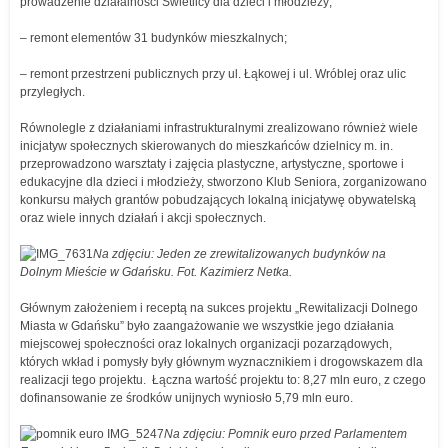
prowadzenie działalności Świetlicy dla dzieci i młodzieży;
– remont elementów 31 budynków mieszkalnych;
– remont przestrzeni publicznych przy ul. Łąkowej i ul. Wróblej oraz ulic
przyległych.
Równolegle z działaniami infrastrukturalnymi zrealizowano również wiele
inicjatyw społecznych skierowanych do mieszkańców dzielnicy m. in.
przeprowadzono warsztaty i zajęcia plastyczne, artystyczne, sportowe i
edukacyjne dla dzieci i młodzieży, stworzono Klub Seniora, zorganizowano
konkursu małych grantów pobudzających lokalną inicjatywę obywatelską
oraz wiele innych działań i akcji społecznych.
Na zdjęciu: Jeden ze zrewitalizowanych budynków na
Dolnym Mieście w Gdańsku. Fot. Kazimierz Netka.
Głównym założeniem i receptą na sukces projektu „Rewitalizacji Dolnego
Miasta w Gdańsku” było zaangażowanie we wszystkie jego działania
miejscowej społeczności oraz lokalnych organizacji pozarządowych,
których wkład i pomysły były głównym wyznacznikiem i drogowskazem dla
realizacji tego projektu. Łączna wartość projektu to: 8,27 mln euro, z czego
dofinansowanie ze środków unijnych wyniosło 5,79 mln euro.
Na zdjęciu: Pomnik euro przed Parlamentem