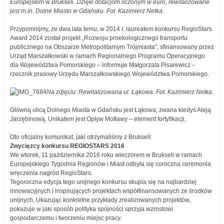
Europejskim w Brukseli. Dzięki dotacjom liczonym w euro, rewitalizowane
jest m.in. Dolne Miasto w Gdańsku. Fot. Kazimierz Netka.
Przypomnijmy, że dwa lata temu, w 2014 r. laureatem konkursu RegioStars
Award 2014 został projekt „Rozwoju proekologicznego transportu
publicznego na Obszarze Metropolitarnym Trójmiasta”, sfinansowany przez
Urząd Marszałkowski w ramach Regionalnego Programu Operacyjnego
dla Województwa Pomorskiego – informuje Małgorzata Pisarewicz –
rzecznik prasowy Urzędu Marszałkowskiego Województwa Pomorskiego.
Na zdjęciu: Rewitalizowana ul. Łąkowa. Fot. Kazimierz Netka.
Główną ulicą Dolnego Miasta w Gdańsku jest Łąkowa, zwana kiedyś Aleją
Jarzębinową. Unikatem jest Opływ Motławy – element fortyfikacji.
Oto oficjalny komunikat, jaki otrzymaliśmy z Brukseli:
Zwycięzcy konkursu REGIOSTARS 2016
We wtorek, 11 października 2016 roku wieczorem w Brukseli w ramach
Europejskiego Tygodnia Regionów i Miast odbyła się coroczna ceremonia
wręczenia nagród RegioStars.
Tegoroczna edycja tego unijnego konkursu skupia się na najbardziej
innowacyjnych i inspirujących projektach współfinansowanych ze środków
unijnych. Ukazując konkretne przykłady zrealizowanych projektów,
pokazuje w jaki sposób polityka spójności sprzyja wzrostowi
gospodarczemu i tworzeniu miejsc pracy.