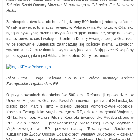
Zbiorów Sztuki Dawnej Muzeum Narodowego w Gdańsku. Fot. Kazimierz
Netka.
Za niespełna dwa lata obchodzić będziemy 500-lecie tej reformy kościoła.
W całym świecie, to znaczy również w Polsce, w na Pomorzu, w Gdańsku
będą odbywały się różne uroczystości religijne, kulturalne, sesje naukowe;
ma też powstać coś trwałego – Centrum Kultury Ewangelickiej w Gdańsku.
W celebrowanie Jubileuszu zaangażują się kościoły niemal wszystkich
wyznań, a także muzułmanie i wyznawcy judaizmu. Mają przecież wspólny
punkt wyjścia, jakim jest Biblia, a konkretnie: Stary Testament.
Róża Lutra – logo Kościoła E-A w RP. Źródło ilustracji: Kościół
Ewangelicko-Augsburski w RP.
O przygotowaniach do obchodów 500-lecia Reformacji opowiedzieli w
Urzędzie Miejskim w Gdańsku Paweł Adamowicz – prezydent Gdańska; ks.
biskup prof. Marcin Hintz – biskup Diecezji Pomorsko-Wielkopolskiej
Kościoła Ewangelicko-Augsburskiego w RP; dziekan Marynarki Wojennej
RP ks. kmdr por. Marcin Pilch z Kościoła Ewangelicko-Augsburskiego w
RP; Jakub Szadaj – przewodniczący Niezależnej Gminy Wyznania
Mojżeszowego w RP, przewodniczący Towarzystwa Społeczno-
Kulturalnego Żydów Oddział Gdańsk; prof. Wiesław Długokęcki – dziekan