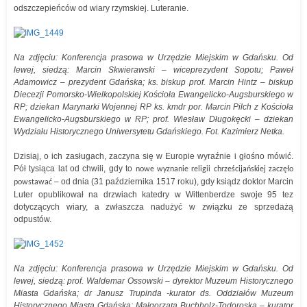
odszczepieńców od wiary rzymskiej. Luteranie.
Na zdjęciu: Konferencja prasowa w Urzędzie Miejskim w Gdańsku. Od
lewej, siedzą: Marcin Skwierawski – wiceprezydent Sopotu; Paweł
Adamowicz – prezydent Gdańska; ks. biskup prof. Marcin Hintz – biskup
Diecezji Pomorsko-Wielkopolskiej Kościoła Ewangelicko-Augsburskiego w
RP; dziekan Marynarki Wojennej RP ks. kmdr por. Marcin Pilch z Kościoła
Ewangelicko-Augsburskiego w RP; prof. Wiesław Długokęcki – dziekan
Wydziału Historycznego Uniwersytetu Gdańskiego. Fot. Kazimierz Netka.
Dzisiaj, o ich zasługach, zaczyna się w Europie wyraźnie i głośno mówić.
Pół tysiąca lat od chwili, gdy to
nowe wyznanie religii chrześcijańskiej zaczęło
– od dnia (31 października 1517 roku), gdy ksiądz doktor Marcin
powstawać
Luter opublikował na drzwiach katedry w Wittenberdze swoje 95 tez
dotyczących wiary, a zwłaszcza nadużyć w związku ze sprzedażą
odpustów.
Na zdjęciu: Konferencja prasowa w Urzędzie Miejskim w Gdańsku. Od
lewej, siedzą: prof. Waldemar Ossowski – dyrektor Muzeum Historycznego
Miasta Gdańska; dr Janusz Trupinda -kurator ds. Oddziałów Muzeum
Historycznego Miasta Gdańska; Małgorzata Buchholz-Todoroska – kurator