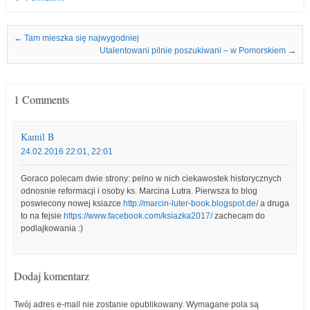
Nawigacja we wpisach
←
Tam mieszka się najwygodniej
Utalentowani pilnie poszukiwani – w Pomorskiem
→
1 Comments
Kamil B
24.02.2016 22:01, 22:01
Goraco polecam dwie strony: pelno w nich ciekawostek historycznych
odnosnie reformacji i osoby ks. Marcina Lutra. Pierwsza to blog
poswiecony nowej ksiazce
http://marcin-luter-book.blogspot.de/
a druga
to na fejsie
https://www.facebook.com/ksiazka2017/
zachecam do
podlajkowania :)
Dodaj komentarz
Twój adres e-mail nie zostanie opublikowany.
Wymagane pola są