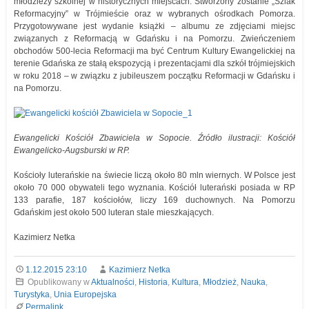
młodzieży szkolnej w historycznych miejscach. Stworzony zostanie „Szlak
Reformacyjny” w Trójmieście oraz w wybranych ośrodkach Pomorza.
Przygotowywane jest wydanie książki – albumu ze zdjęciami miejsc
związanych z Reformacją w Gdańsku i na Pomorzu. Zwieńczeniem
obchodów 500-lecia Reformacji ma być Centrum Kultury Ewangelickiej na
terenie Gdańska ze stałą ekspozycją i prezentacjami dla szkół trójmiejskich
w roku 2018 – w związku z jubileuszem początku Reformacji w Gdańsku i
na Pomorzu.
Ewangelicki Kościół Zbawiciela w Sopocie. Źródło ilustracji: Kościół
Ewangelicko-Augsburski w RP.
Kościoły luterańskie na świecie liczą około 80 mln wiernych. W Polsce jest
około 70 000 obywateli tego wyznania. Kościół luterański posiada w RP
133 parafie, 187 kościołów, liczy 169 duchownych. Na Pomorzu
Gdańskim jest około 500 luteran stale mieszkających.
Kazimierz Netka
1.12.2015 23:10
Kazimierz Netka
Opublikowany w
Aktualności
,
Historia
,
Kultura
,
Młodzież
,
Nauka
,
Turystyka
,
Unia Europejska
Permalink