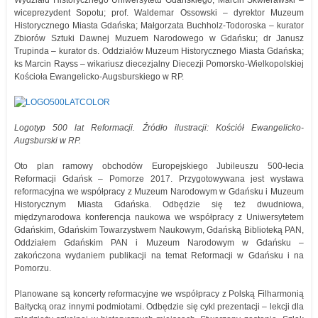
Wydziału Historycznego Uniwersytetu Gdańskiego; Marcin Skwierawski –
wiceprezydent Sopotu; prof. Waldemar Ossowski – dyrektor Muzeum
Historycznego Miasta Gdańska; Małgorzata Buchholz-Todoroska – kurator
Zbiorów Sztuki Dawnej Muzuem Narodowego w Gdańsku; dr Janusz
Trupinda – kurator ds. Oddziałów Muzeum Historycznego Miasta Gdańska;
ks Marcin Rayss – wikariusz diecezjalny Diecezji Pomorsko-Wielkopolskiej
Kościoła Ewangelicko-Augsburskiego w RP.
Logotyp 500 lat Reformacji. Źródło ilustracji: Kościół Ewangelicko-
Augsburski w RP.
Oto plan ramowy obchodów Europejskiego Jubileuszu 500-lecia
Reformacji Gdańsk – Pomorze 2017. Przygotowywana jest wystawa
reformacyjna we współpracy z Muzeum Narodowym w Gdańsku i Muzeum
Historycznym Miasta Gdańska. Odbędzie się też dwudniowa,
międzynarodowa konferencja naukowa we współpracy z Uniwersytetem
Gdańskim, Gdańskim Towarzystwem Naukowym, Gdańską Biblioteką PAN,
Oddziałem Gdańskim PAN i Muzeum Narodowym w Gdańsku –
zakończona wydaniem publikacji na temat Reformacji w Gdańsku i na
Pomorzu.
Planowane są koncerty reformacyjne we współpracy z Polską Filharmonią
Bałtycką oraz innymi podmiotami. Odbędzie się cykl prezentacji – lekcji dla