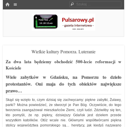
Menu
HOME
Szukaj
SKOCZ DO TREŚCI
Pulsarowy.pl
Wielkie kultury Pomorza. Luteranie
Za dwa lata będziemy obchodzić 500-lecie reformacji w
Kościele
Wiele zabytków w Gdańsku, na Pomorzu to dzieło
protestantów. Oni maja do tych obiektów największe
prawo…
Skąd się wzięło to, czym dzisiaj się zachwycamy: piękne zabytki, Żuławy,
parki? Można powiedzieć, że stworzył je Pan Bóg. Oczywiście, do tego
tworzenia zaangażował mieszkańców Ziemi, czyli ludzi. Zdziwiłby się ten,
kto pomyśli, że np. piękny, dzisiejszy Gdańsk jest dziełem przede
wszystkim katolików. Otóż wcale nie. Głównymi współtwórcami piękna
stolicy województwa pomorskiego są… heretycy, jak kiedyś nazywano