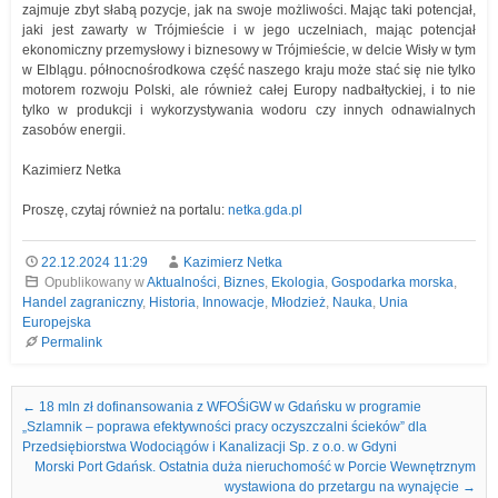
zajmuje zbyt słabą pozycje, jak na swoje możliwości. Mając taki potencjał,
jaki jest zawarty w Trójmieście i w jego uczelniach, mając potencjał
ekonomiczny przemysłowy i biznesowy w Trójmieście, w delcie Wisły w tym
w Elblągu. północnośrodkowa część naszego kraju może stać się nie tylko
motorem rozwoju Polski, ale również całej Europy nadbałtyckiej, i to nie
tylko w produkcji i wykorzystywania wodoru czy innych odnawialnych
zasobów energii.
Kazimierz Netka
Proszę, czytaj również na portalu:
netka.gda.pl
22.12.2024 11:29
Kazimierz Netka
Opublikowany w
Aktualności
,
Biznes
,
Ekologia
,
Gospodarka morska
,
Handel zagraniczny
,
Historia
,
Innowacje
,
Młodzież
,
Nauka
,
Unia
Europejska
Permalink
Nawigacja we wpisach
←
18 mln zł dofinansowania z WFOŚiGW w Gdańsku w programie
„Szlamnik – poprawa efektywności pracy oczyszczalni ścieków” dla
Przedsiębiorstwa Wodociągów i Kanalizacji Sp. z o.o. w Gdyni
Morski Port Gdańsk. Ostatnia duża nieruchomość w Porcie Wewnętrznym
wystawiona do przetargu na wynajęcie
→