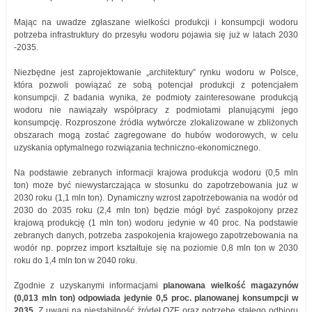
Mając na uwadze zgłaszane wielkości produkcji i konsumpcji wodoru
potrzeba infrastruktury do przesyłu wodoru pojawia się już w latach 2030
-2035.
Niezbędne jest zaprojektowanie „architektury” rynku wodoru w Polsce,
która pozwoli powiązać ze sobą potencjał produkcji z potencjałem
konsumpcji. Z badania wynika, że podmioty zainteresowane produkcją
wodoru nie nawiązały współpracy z podmiotami planującymi jego
konsumpcję. Rozproszone źródła wytwórcze zlokalizowane w zbliżonych
obszarach mogą zostać zagregowane do hubów wodorowych, w celu
uzyskania optymalnego rozwiązania techniczno-ekonomicznego.
Na podstawie zebranych informacji krajowa produkcja wodoru (0,5 mln
ton) może być niewystarczająca w stosunku do zapotrzebowania już w
2030 roku (1,1 mln ton). Dynamiczny wzrost zapotrzebowania na wodór od
2030 do 2035 roku (2,4 mln ton) będzie mógł być zaspokojony przez
krajową produkcję (1 mln ton) wodoru jedynie w 40 proc. Na podstawie
zebranych danych, potrzeba zaspokojenia krajowego zapotrzebowania na
wodór np. poprzez import kształtuje się na poziomie 0,8 mln ton w 2030
roku do 1,4 mln ton w 2040 roku.
Zgodnie z uzyskanymi informacjami
planowana wielkość magazynów
(0,013 mln ton) odpowiada jedynie 0,5 proc. planowanej konsumpcji w
2035.
Z uwagi na niestabilność źródeł OZE oraz potrzebę stałego odbioru