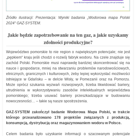
Źródło ilustracji: Prezentacja: Wyniki badania „Wodorowa mapa Polski
2024“ GAZ-SYSTEM.
Jakie będzie zapotrzebowanie na ten gaz, a jakie uzyskamy
zdolności produkcyjne?
Województwo pomorskie to nie region o największym potencjale; nie jest
„pępkiem“ kraju jeśli chodzi o rozwój fabryk wodoru. Na czele znajduje się
zachód Polski. Pomorskie musi naprawdę bardziej skoncentrować się na
nauce i gospodarce, mniej na stwarzaniu problemów narodowościowych,
etnicznych, granicznych i kulturowych, żeby lepiej wykorzystać możliwości
istniejące w Gdańsku – w delcie Wisły, w Pomezanii oraz na Pomorzu.
Może oprócz szukania wyzwań rozwojowych, trzeba likwidować bariery,
utrudnienia w wykorzystywaniu zasobów intelektualnych województwa
pomorskiego; trzeba usuwać bariery przeszkadzające w budowaniu
nowoczesności… – takie są nasze spostrzeżenia.
GAZ-SYSTEM zakończył badanie Wodorowa Mapa Polski, w trakcie
którego przeanalizowano 178 projektów związanych z produkcją,
konsumpcją, dystrybucją oraz magazynowaniem wodoru w Polsce.
Celem badania było uzyskanie informacji o szacowanym potencjale