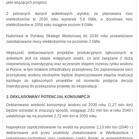
jako wiążących prognoz.
Z zebranych danych ankietowych wynika, że planowana moc
elektrolizerów w 2030 roku wyniesie 5,6 GWe, a docelowa moc
elektrolizerów w 2050 roku osiągnie poziom 9 GWe.
Natomiast w Polskiej Strategii Wodorowej do 2030 roku przewidziano
zainstalowanie mocy elektrolizerów na poziomie 2 GWe.
Większość deklarowanych projektów produkcyjnych zgłoszonych w
ankietach jest na etapie wstępnych analiz, co jest związane z dużą
niepewnością inwestycyjną oraz wczesnym etapem rozwoju rynku wodoru
w Polsce, w tym brakiem infrastruktury przesyłowej. Do zaplanowania sieci
przesyłowej wodoru niezbędne będzie doprecyzowanie etapów realizacji
każdego ze zgłoszonych projektów od momentu podjęcia decyzji
inwestycyjnej do przekazania projektu do eksploatacji.
2. DEKLAROWANY POTENCJAŁ KONSUMPCJI
Deklarowana wielkość konsumpcji wodoru od 2030 roku (1,27 mln ton)
będzie wzrastać w znaczący sposób, osiągając 2,62 mln ton w roku 2040 i
ustabilizuje się na poziomie 2,72 mln ton w 2050 roku.
Największe zapotrzebowanie na wodór na poziomie 2,13 mln ton (2040 r.)
deklarowane jest przez podmioty zlokalizowane w Wielkopolsce i
południowo-zachodniej oraz centralnej części Polski: w województwach