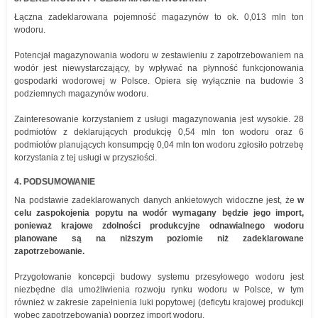
Łączna zadeklarowana pojemność magazynów to ok. 0,013 mln ton
wodoru.
Potencjał magazynowania wodoru w zestawieniu z zapotrzebowaniem na
wodór jest niewystarczający, by wpływać na płynność funkcjonowania
gospodarki wodorowej w Polsce. Opiera się wyłącznie na budowie 3
podziemnych magazynów wodoru.
Zainteresowanie korzystaniem z usługi magazynowania jest wysokie. 28
podmiotów z deklarujących produkcję 0,54 mln ton wodoru oraz 6
podmiotów planujących konsumpcję 0,04 mln ton wodoru zgłosiło potrzebę
korzystania z tej usługi w przyszłości.
4. PODSUMOWANIE
Na podstawie zadeklarowanych danych ankietowych widoczne jest, że
w
celu zaspokojenia popytu na wodór wymagany będzie jego import,
ponieważ krajowe zdolności produkcyjne odnawialnego wodoru
planowane są na niższym poziomie niż zadeklarowane
zapotrzebowanie.
Przygotowanie koncepcji budowy systemu przesyłowego wodoru jest
niezbędne dla umożliwienia rozwoju rynku wodoru w Polsce, w tym
również w zakresie zapełnienia luki popytowej (deficytu krajowej produkcji
wobec zapotrzebowania) poprzez import wodoru.