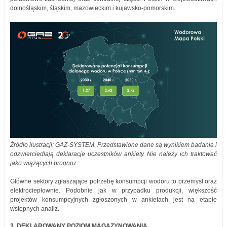
dolnośląskim, śląskim, mazowieckim i kujawsko-pomorskim.
Źródło ilustracji: GAZ-SYSTEM. Przedstawione dane są wynikiem badania i
odzwierciedlają deklaracje uczestników ankiety. Nie należy ich traktować
jako wiążących prognoz.
Główne sektory zgłaszające potrzebę konsumpcji wodoru to przemysł oraz
elektrociepłownie. Podobnie jak w przypadku produkcji, większość
projektów konsumpcyjnych zgłoszonych w ankietach jest na etapie
wstępnych analiz.
3. DEKLAROWANY POZIOM MAGAZYNOWANIA