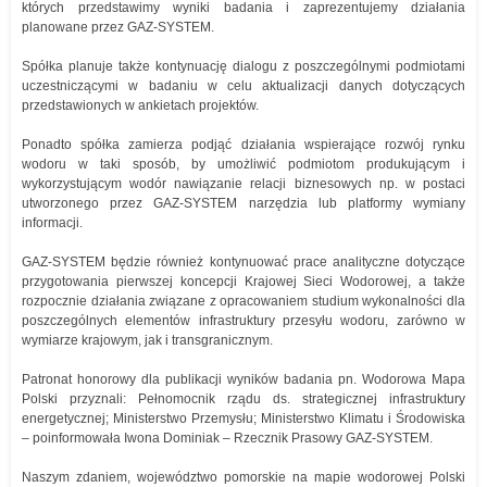
których przedstawimy wyniki badania i zaprezentujemy działania
planowane przez GAZ-SYSTEM.
Spółka planuje także kontynuację dialogu z poszczególnymi podmiotami
uczestniczącymi w badaniu w celu aktualizacji danych dotyczących
przedstawionych w ankietach projektów.
Ponadto spółka zamierza podjąć działania wspierające rozwój rynku
wodoru w taki sposób, by umożliwić podmiotom produkującym i
wykorzystującym wodór nawiązanie relacji biznesowych np. w postaci
utworzonego przez GAZ-SYSTEM narzędzia lub platformy wymiany
informacji.
GAZ-SYSTEM będzie również kontynuować prace analityczne dotyczące
przygotowania pierwszej koncepcji Krajowej Sieci Wodorowej, a także
rozpocznie działania związane z opracowaniem studium wykonalności dla
poszczególnych elementów infrastruktury przesyłu wodoru, zarówno w
wymiarze krajowym, jak i transgranicznym.
Patronat honorowy dla publikacji wyników badania pn. Wodorowa Mapa
Polski przyznali: Pełnomocnik rządu ds. strategicznej infrastruktury
energetycznej; Ministerstwo Przemysłu; Ministerstwo Klimatu i Środowiska
– poinformowała Iwona Dominiak – Rzecznik Prasowy GAZ-SYSTEM.
Naszym zdaniem, województwo pomorskie na mapie wodorowej Polski