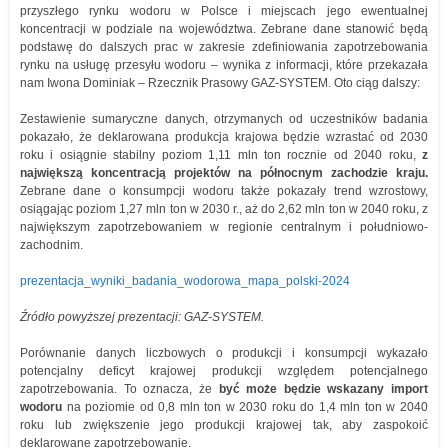
przyszłego rynku wodoru w Polsce i miejscach jego ewentualnej
koncentracji w podziale na województwa. Zebrane dane stanowić będą
podstawę do dalszych prac w zakresie zdefiniowania zapotrzebowania
rynku na usługę przesyłu wodoru – wynika z informacji, które przekazała
nam Iwona Dominiak – Rzecznik Prasowy GAZ-SYSTEM. Oto ciąg dalszy:
Zestawienie sumaryczne danych, otrzymanych od uczestników badania
pokazało, że deklarowana produkcja krajowa będzie wzrastać od 2030
roku i osiągnie stabilny poziom 1,11 mln ton rocznie od 2040 roku,
z
największą koncentracją projektów na północnym zachodzie kraju.
Zebrane dane o konsumpcji wodoru także pokazały trend wzrostowy,
osiągając poziom 1,27 mln ton w 2030 r., aż do 2,62 mln ton w 2040 roku, z
największym zapotrzebowaniem w regionie centralnym i południowo-
zachodnim.
prezentacja_wyniki_badania_wodorowa_mapa_polski-2024
Źródło powyższej prezentacji: GAZ-SYSTEM.
Porównanie danych liczbowych o produkcji i konsumpcji wykazało
potencjalny deficyt krajowej produkcji względem potencjalnego
zapotrzebowania. To oznacza, że
być może będzie wskazany import
wodoru
na poziomie od 0,8 mln ton w 2030 roku do 1,4 mln ton w 2040
roku lub zwiększenie jego produkcji krajowej tak, aby zaspokoić
deklarowane zapotrzebowanie.