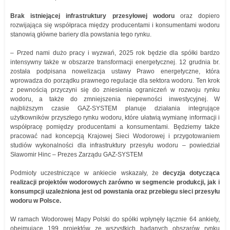
Brak istniejącej infrastruktury przesyłowej wodoru
oraz dopiero
rozwijająca się współpraca między producentami i konsumentami wodoru
stanowią główne bariery dla powstania tego rynku.
– Przed nami dużo pracy i wyzwań, 2025 rok będzie dla spółki bardzo
intensywny także w obszarze transformacji energetycznej. 12 grudnia br.
została podpisana nowelizacja ustawy Prawo energetyczne, która
wprowadza do porządku prawnego regulacje dla sektora wodoru. Ten krok
z pewnością przyczyni się do zniesienia ograniczeń w rozwoju rynku
wodoru, a także do zmniejszenia niepewności inwestycyjnej. W
najbliższym czasie GAZ-SYSTEM planuje działania integrujące
użytkowników przyszłego rynku wodoru, które ułatwią wymianę informacji i
współpracę pomiędzy producentami a konsumentami. Będziemy także
pracować nad koncepcją Krajowej Sieci Wodorowej i przygotowaniem
studiów wykonalności dla infrastruktury przesyłu wodoru – powiedział
Sławomir Hinc – Prezes Zarządu GAZ-SYSTEM
Podmioty uczestniczące w ankiecie wskazały, że
decyzja dotycząca
realizacji projektów wodorowych zarówno w segmencie produkcji, jak i
konsumpcji uzależniona jest od powstania oraz przebiegu sieci przesyłu
wodoru w Polsce.
W ramach Wodorowej Mapy Polski do spółki wpłynęły łącznie 64 ankiety,
obejmujące 199 projektów ze wszystkich badanych obszarów rynku