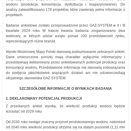
wodoru (produkcja, konsumpcja, dystrybucja i magazynowanie). Do
analizy zakwalifikowano 178 projektów, które zawierały pełne informacje o
projektach.
Badanie ankietowe zostało przeprowadzone przez GAZ-SYSTEM w II i III
kwartale 2024 roku W trakcie trwania badania zorganizowano dwa
webinary, w których udział wzięło ponad 200 przedstawicieli rynku,
reprezentujących różne branże.
Wyniki Wodorowej Mapy Polski stanowią podsumowanie zebranych ankiet.
Dane umieszczone poniżej mają charakter wyłącznie informacyjny i
przedstawiają deklarowany przez ankietowanych potencjał produkcji oraz
konsumpcji wodoru. Przedstawione informacje nie stanowią zobowiązania
do podjęcia jakichkolwiek wiążących działań ani nie odzwierciedlają
oficjalnego stanowiska GAZ-SYSTEM.
SZCZEGÓŁOWE INFORMACJE O WYNIKACH BADANIA
1. DEKLAROWANY POTENCJAŁ PRODUKCJI
Z przesłanych ankiet wynika, że wielkość produkcji wodoru będzie
wzrastać od 2029 roku.
Od 2030 roku nastąpi znaczny przyrost produkowanego wodoru, natomiast
od 2040 roku wielkość produkcji utrzyma się na stałym poziomie (1,11 mln