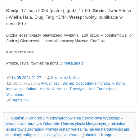
Kiedy:
17 maja 2024 (piątek), godz. 17.00.
Gdzie:
Dwór Artusa
/ Wielka Hala, Długi Targ 43/44.
Wstęp:
wolny, publikacja w
cenie 80 zł.
Liczba egzemplarzy pierwszego wydania: 120 sztuk – poinformował dr
Andrzej Gierszewski – rzecznik prasowy Muzeum Gdańska.
Kazimierz Netka
Proszę, czytaj również na portalu:
netka.gda.pl
14.05.2024 21:27
Kazimierz Netka
Opublikowany w
Aktualności
,
Biznes
,
Gospodarka morska
,
Historia
,
Innowacje
,
Kultura
,
Młodzież
,
Nauka
,
Turystyka
,
Unia Europejska
,
Volunteers
Permalink
Nawigacja we wpisach
←
Gdańsk. I Kongres Umiędzynarodowienia Szkolnictwa Wyższego –
dwudniowe obrady w Gdańskim Uniwersytecie Medycznym, z udziałem
ekspertów z zagranicy. Prawda jest uniwersalna, nie ma narodowości ani
orientacji politycznej; musi być poszukiwana globalnie. I Kongres