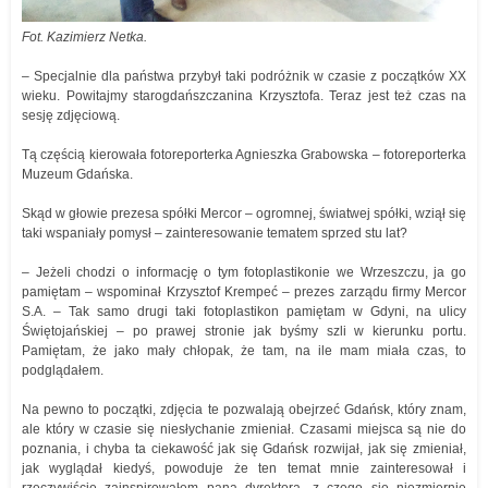
Fot. Kazimierz Netka.
– Specjalnie dla państwa przybył taki podróżnik w czasie z początków XX
wieku. Powitajmy starogdańszczanina Krzysztofa. Teraz jest też czas na
sesję zdjęciową.
Tą częścią kierowała fotoreporterka Agnieszka Grabowska – fotoreporterka
Muzeum Gdańska.
Skąd w głowie prezesa spółki Mercor – ogromnej, światwej spółki, wziął się
taki wspaniały pomysł – zainteresowanie tematem sprzed stu lat?
– Jeżeli chodzi o informację o tym fotoplastikonie we Wrzeszczu, ja go
pamiętam – wspominał Krzysztof Krempeć – prezes zarządu firmy Mercor
S.A. – Tak samo drugi taki fotoplastikon pamiętam w Gdyni, na ulicy
Świętojańskiej – po prawej stronie jak byśmy szli w kierunku portu.
Pamiętam, że jako mały chłopak, że tam, na ile mam miała czas, to
podglądałem.
Na pewno to początki, zdjęcia te pozwalają obejrzeć Gdańsk, który znam,
ale który w czasie się niesłychanie zmieniał. Czasami miejsca są nie do
poznania, i chyba ta ciekawość jak się Gdańsk rozwijał, jak się zmieniał,
jak wyglądał kiedyś, powoduje że ten temat mnie zainteresował i