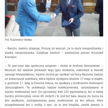
Fot. Kazimierz Netka.
– Bardzo, bardzo dziękuję. Proszę mi wierzyć, że to duża niespodzianka i
wielka niespodzianka. Dziękuje bardzo! – powiedział prezes Krzysztof
Krempeć.
– To jest nasz taki społeczny program – dodał dr Andrzej Gierszewski. –
Muzeum też właśnie prowadzi tego typu działania, natomiast w kwestii
samego fotoplastikonu: będzie można go spotkać na Nocy Muzeów, będzie
on towarzyszył publikacji, która będzie dostępna właśnie 17 maja w piątek,
o godzinie 17, tutaj w Dworze Artusa, na spotkani z profesorem Andrzejem
Januszajtisem. Ta publikacja będzie kolekcjonerska, sprzedawana w
bardzo limitowanej serii. Do sprzedaży trafi 120 egzemplarzy, też w takiej
bardzo promocyjnej cenie 80 złotych i to jest też taka okazja do bycia na
tym spotkaniu, podziękowania panu profesorowi za ten album, który
przygotowywał też z myślą o tym, że to jest książka, zasób wiedzy o