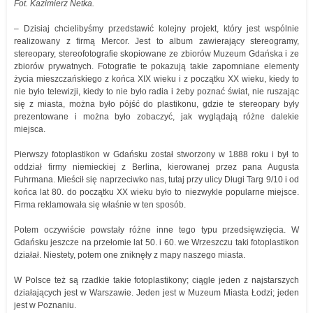
Fot. Kazimierz Netka.
– Dzisiaj chcielibyśmy przedstawić kolejny projekt, który jest wspólnie
realizowany z firmą Mercor. Jest to album zawierający stereogramy,
stereopary, stereofotografie skopiowane ze zbiorów Muzeum Gdańska i ze
zbiorów prywatnych. Fotografie te pokazują takie zapomniane elementy
życia mieszczańskiego z końca XIX wieku i z początku XX wieku, kiedy to
nie było telewizji, kiedy to nie było radia i żeby poznać świat, nie ruszając
się z miasta, można było pójść do plastikonu, gdzie te stereopary były
prezentowane i można było zobaczyć, jak wyglądają różne dalekie
miejsca.
Pierwszy fotoplastikon w Gdańsku został stworzony w 1888 roku i był to
oddział firmy niemieckiej z Berlina, kierowanej przez pana Augusta
Fuhrmana. Mieścił się naprzeciwko nas, tutaj przy ulicy Długi Targ 9/10 i od
końca lat 80. do początku XX wieku było to niezwykle popularne miejsce.
Firma reklamowała się właśnie w ten sposób.
Potem oczywiście powstały różne inne tego typu przedsięwzięcia. W
Gdańsku jeszcze na przełomie lat 50. i 60. we Wrzeszczu taki fotoplastikon
działał. Niestety, potem one zniknęły z mapy naszego miasta.
W Polsce też są rzadkie takie fotoplastikony; ciągle jeden z najstarszych
działających jest w Warszawie. Jeden jest w Muzeum Miasta Łodzi; jeden
jest w Poznaniu.