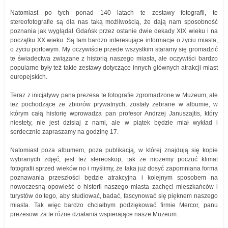
Natomiast po tych ponad 140 latach te zestawy fotografii, te
stereofotografie są dla nas taką możliwością, że dają nam sposobność
poznania jak wyglądał Gdańsk przez ostanie dwie dekady XIX wieku i na
początku XX wieku. Są tam bardzo interesujące informacje o życiu miasta,
o życiu portowym. My oczywiście przede wszystkim staramy się gromadzić
te świadectwa związane z historią naszego miasta, ale oczywiści bardzo
popularne były też takie zestawy dotyczące innych głównych atrakcji miast
europejskich.
Teraz z inicjatywy pana prezesa te fotografie zgromadzone w Muzeum, ale
też pochodzące ze zbiorów prywatnych, zostały zebrane w albumie, w
którym całą historię wprowadza pan profesor Andrzej Januszajtis, który
niestety, nie jest dzisiaj z nami, ale w piątek będzie miał wykład i
serdecznie zapraszamy na godzinę 17.
Natomiast poza albumem, poza publikacją, w której znajdują się kopie
wybranych zdjęć, jest też stereoskop, tak że możemy poczuć klimat
fotografii sprzed wieków no i myślimy, że taka już dosyć zapomniana forma
poznawania przeszłości będzie atrakcyjna i kolejnym sposobem na
nowoczesną opowieść o historii naszego miasta zachęci mieszkańców i
turystów do tego, aby studiować, badać, fascynować się pięknem naszego
miasta. Tak więc bardzo chciałbym podziękować firmie Mercor, panu
prezesowi za te różne działania wspierające nasze Muzeum.