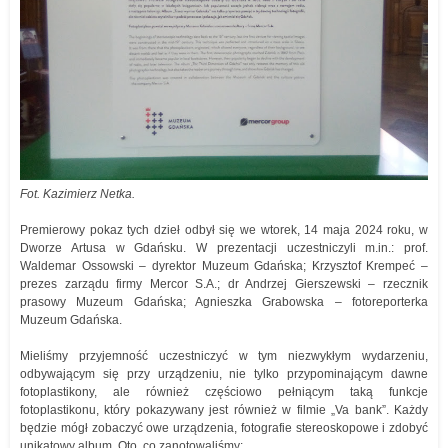
Fot. Kazimierz Netka.
Premierowy pokaz tych dzieł odbył się we wtorek, 14 maja 2024 roku, w
Dworze Artusa w Gdańsku. W prezentacji uczestniczyli m.in.: prof.
Waldemar Ossowski – dyrektor Muzeum Gdańska; Krzysztof Krempeć –
prezes zarządu firmy Mercor S.A.; dr Andrzej Gierszewski – rzecznik
prasowy Muzeum Gdańska; Agnieszka Grabowska – fotoreporterka
Muzeum Gdańska.
Mieliśmy przyjemność uczestniczyć w tym niezwykłym wydarzeniu,
odbywającym się przy urządzeniu, nie tylko przypominającym dawne
fotoplastikony, ale również częściowo pełniącym taką funkcje
fotoplastikonu, który pokazywany jest również w filmie „Va bank”. Każdy
będzie mógł zobaczyć owe urządzenia, fotografie stereoskopowe i zdobyć
unikatowy album. Oto, co zanotowaliśmy: