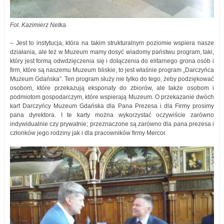
Fot. Kazimierz Netka.
– Jest to instytucja, która na takim strukturalnym poziomie wspiera nasze
działania, ale też w Muzeum mamy dosyć wiadomy państwu program, taki,
który jest formą odwdzięczenia się i dołączenia do elitarnego grona osób i
firm, które są naszemu Muzeum bliskie, to jest właśnie program „Darczyńca
Muzeum Gdańska”. Ten program służy nie tylko do tego, żeby podziękować
osobom, które przekazują eksponaty do zbiorów, ale także osobom i
podmiotom gospodarczym, które wspierają Muzeum. O przekazanie dwóch
kart Darczyńcy Muzeum Gdańska dla Pana Prezesa i dla Firmy prosimy
pana dyrektora. I te karty można wykorzystać oczywiście zarówno
indywidualnie czy prywatnie; przeznaczone są zarówno dla pana prezesa i
członków jego rodziny jak i dla pracowników firmy Mercor.