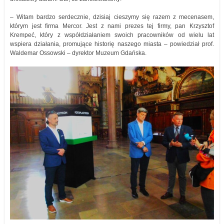
– Witam bardzo serdecznie, dzisiaj cieszymy się razem z mecenasem,
którym jest firma Mercor. Jest z nami prezes tej firmy, pan Krzysztof
Krempeć, który z współdziałaniem swoich pracowników od wielu lat
wspiera działania, promujące historię naszego miasta – powiedział prof.
Waldemar Ossowski – dyrektor Muzeum Gdańska.