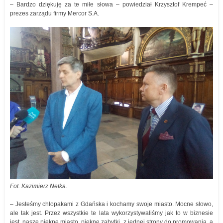
– Bardzo dziękuję za te miłe słowa – powiedział Krzysztof Krempeć –
prezes zarządu firmy Mercor S.A.
Fot. Kazimierz Netka.
– Jesteśmy chłopakami z Gdańska i kochamy swoje miasto. Mocne słowo,
ale tak jest. Przez wszystkie te lata wykorzystywaliśmy jak to w biznesie
jest, nasze piękne miasto, piękne zabytki, z jednej strony do promowania, a