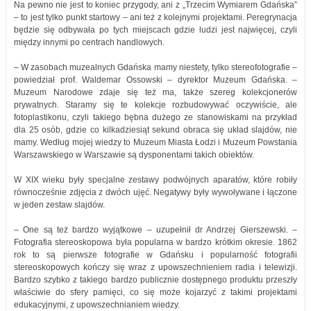
Na pewno nie jest to koniec przygody, ani z „Trzecim Wymiarem Gdańska”
– to jest tylko punkt startowy – ani też z kolejnymi projektami. Peregrynacja
będzie się odbywała po tych miejscach gdzie ludzi jest najwięcej, czyli
między innymi po centrach handlowych.
– W zasobach muzealnych Gdańska mamy niestety, tylko stereofotografie –
powiedział prof. Waldemar Ossowski – dyrektor Muzeum Gdańska. –
Muzeum Narodowe zdaje się też ma, także szereg kolekcjonerów
prywatnych. Staramy się te kolekcje rozbudowywać oczywiście, ale
fotoplastikonu, czyli takiego bębna dużego ze stanowiskami na przykład
dla 25 osób, gdzie co kilkadziesiąt sekund obraca się układ slajdów, nie
mamy. Według mojej wiedzy to Muzeum Miasta Łodzi i Muzeum Powstania
Warszawskiego w Warszawie są dysponentami takich obiektów.
W XIX wieku były specjalne zestawy podwójnych aparatów, które robiły
równocześnie zdjęcia z dwóch ujęć. Negatywy były wywoływane i łączone
w jeden zestaw slajdów.
– One są też bardzo wyjątkowe – uzupełnił dr Andrzej Gierszewski. –
Fotografia stereoskopowa była popularna w bardzo krótkim okresie. 1862
rok to są pierwsze fotografie w Gdańsku i popularność fotografii
stereoskopowych kończy się wraz z upowszechnieniem radia i telewizji.
Bardzo szybko z takiego bardzo publicznie dostępnego produktu przeszły
właściwie do sfery pamięci, co się może kojarzyć z takimi projektami
edukacyjnymi, z upowszechnianiem wiedzy.