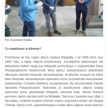
Fot. Kazimierz Netka.
Co znajdziemy w albumie?
Podzielony na trzy części album zawiera fotografie z lat 1906-1914 oraz
1940 roku, a także zdjęcia współczesne. Szczególnie interesujące dla
miłośników historii mogą być fotografie pochodzące z wydawnictwa Neue
Photographische Gesellschaft, które oprócz standardowych widokówek
oferowało również fotografie stereoskopowe. W albumie znalazły się także
dwie fotografie stereoskopowe wykonane przez norymbersko-warszawskie
wydawnictwo Conrada Muellera, przygotowane dla Drezdeńskiej Fabryki
Aparatów Fotograficznych. Natomiast 22 współczesne zdjęcia zostały
wykonane przez gdańskiego fotografa, Dariusza Kulę. Wśród licznych
panoram, takich jak stary port na Motławie, Stocznia Cesarska oraz zdjęć z
lotu ptaka, czytelnik znajdzie również znane i popularne widoki ulic Długiej
i Piwnej. Oprócz nich, zaprezentowane zostały także zdjęcia mniej znanych