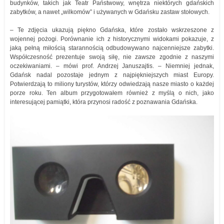
budynków, takich jak Teatr Państwowy, wnętrza niektórych gdańskich
zabytków, a nawet „wilkomów” i używanych w Gdańsku zastaw stołowych.
– Te zdjęcia ukazują piękno Gdańska, które zostało wskrzeszone z
wojennej pożogi. Porównanie ich z historycznymi widokami pokazuje, z
jaką pełną miłością starannością odbudowywano najcenniejsze zabytki.
Współczesność prezentuje swoją siłę, nie zawsze zgodnie z naszymi
oczekiwaniami. – mówi prof. Andrzej Januszajtis. – Niemniej jednak,
Gdańsk nadal pozostaje jednym z najpiękniejszych miast Europy.
Potwierdzają to miliony turystów, którzy odwiedzają nasze miasto o każdej
porze roku. Ten album przygotowałem również z myślą o nich, jako
interesującej pamiątki, która przynosi radość z poznawania Gdańska.