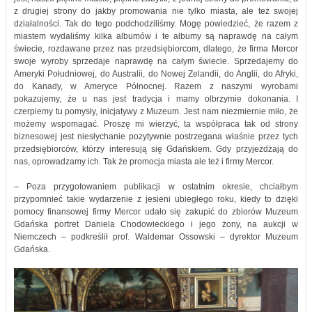
z drugiej strony do jakby promowania nie tylko miasta, ale też swojej
działalności. Tak do tego podchodziliśmy. Mogę powiedzieć, że razem z
miastem wydaliśmy kilka albumów i te albumy są naprawdę na całym
świecie, rozdawane przez nas przedsiębiorcom, dlatego, że firma Mercor
swoje wyroby sprzedaje naprawdę na całym świecie. Sprzedajemy do
Ameryki Południowej, do Australii, do Nowej Zelandii, do Anglii, do Afryki,
do Kanady, w Ameryce Północnej. Razem z naszymi wyrobami
pokazujemy, że u nas jest tradycja i mamy olbrzymie dokonania. I
czerpiemy tu pomysły, inicjatywy z Muzeum. Jest nam niezmiernie miło, że
możemy wspomagać. Proszę mi wierzyć, ta współpraca tak od strony
biznesowej jest niesłychanie pozytywnie postrzegana właśnie przez tych
przedsiębiorców, którzy interesują się Gdańskiem. Gdy przyjeżdżają do
nas, oprowadzamy ich. Tak że promocja miasta ale też i firmy Mercor.
– Poza przygotowaniem publikacji w ostatnim okresie, chciałbym
przypomnieć takie wydarzenie z jesieni ubiegłego roku, kiedy to dzięki
pomocy finansowej firmy Mercor udało się zakupić do zbiorów Muzeum
Gdańska portret Daniela Chodowieckiego i jego żony, na aukcji w
Niemczech – podkreślił prof. Waldemar Ossowski – dyrektor Muzeum
Gdańska.