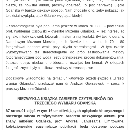
rzeczywiście zainspirowałem pana dyrektora, z czego się niezmiernie
cieszę, że powstał album, prosimy obejrzeć. To jest naprawdę ujęcie
Gdańska w bardzo ciekawy sposób. Nam chodziło o to, żeby pokazać jak
to dzisiaj wygląda, a jak Gdańsk wyglądał kiedyś.
– Stereofotografia była popularna jeszcze w latach 70. i 80. – powiedział
prof. Waldemar Ossowski – dyrektor Muzeum Gdańska. – Też interesując
się jako młody człowiek fotografii, miałem z nią kontakt. Był taki fotograf w
Narodowym Muzeum Morskim, Lech Nowicz i on w latach 70 – 80
fotografował badane wraki przy użyciu stereofotografii. W tym czasie
wykorzystywano też stereofotografię do prób zastosowania metody
fotogrametrycznej pod wodą, żeby przyśpieszyć proces dokumentowania.
Jeszcze dosyć niedawno próbowano rozwijać ten format. W sklepach
fotograficznych były plastikowe zestawy stereoskopowe.
Dodatkowe wiadomości na temat unikatowego przedsięwzięcia „Trzeci
wymiar Gdańska”, przekazał nam dr Andrzej Gierszewski – rzecznik
prasowy Muzeum Gdańska:
NIEZWYKŁA KSIĄŻKA ZABIERZE CZYTELNIKÓW DO
TRZECIEGO WYMIARU GDAŃSKA
87 stron, 91 zdjęć, w tym 16 umożliwiających oglądanie historycznego i
obecnego miasta w trójwymiarze. Autorem niezwykłego albumu jest
znany miłośnik Gdańska, prof. Andrzej Januszajtis. Limitowane,
kolekcjonerskie egzemplarze publikacji będą dostępne podczas