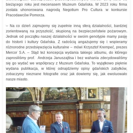
bieżącego roku jest mecenasem Muzeum Gdańska. W 2023 roku firma
została uhonorowana nagrodą Negotium Pro Cultura w konkursie
Pracodawców Pomorza.
– Na co dzień zajmujemy się zupełnie inną sferą działalności, bardziej
zorientowaną na przyszłość, skupioną na bezpieczeństwie pożarowym.
Jednak od początku naszej działalności w swoim genotypie mamy pasję
do historii i kultury Gdańska. Z radością angażujemy się i wspieramy
różnorodne przedsięwzięcia kulturalne – mówi Krzysztof Krempeć, prezes
Mercor S.A. – Stąd też koncepcja wydania takiego albumu, do którego
zaprosiliśmy prof. Andrzeja Januszajtisa i bez wahania zdecydowaliśmy
się go wydać we współpracy z Muzeum Gdańska. To wyjątkowo pięknie
wydana publikacja, w której odnajdziemy opisy gdańskich zabytków,
zobaczymy nieznane fotografie oraz jak dowiemy się, jak ewoluowało
nasze miasto.