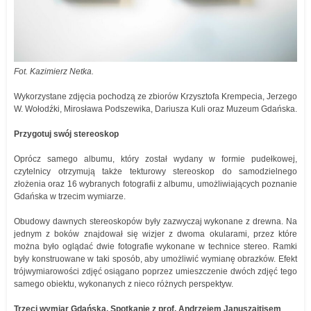
Fot. Kazimierz Netka.
Wykorzystane zdjęcia pochodzą ze zbiorów Krzysztofa Krempecia, Jerzego
W. Wołodźki, Mirosława Podszewika, Dariusza Kuli oraz Muzeum Gdańska.
Przygotuj swój stereoskop
Oprócz samego albumu, który został wydany w formie pudełkowej,
czytelnicy otrzymują także tekturowy stereoskop do samodzielnego
złożenia oraz 16 wybranych fotografii z albumu, umożliwiających poznanie
Gdańska w trzecim wymiarze.
Obudowy dawnych stereoskopów były zazwyczaj wykonane z drewna. Na
jednym z boków znajdował się wizjer z dwoma okularami, przez które
można było oglądać dwie fotografie wykonane w technice stereo. Ramki
były konstruowane w taki sposób, aby umożliwić wymianę obrazków. Efekt
trójwymiarowości zdjęć osiągano poprzez umieszczenie dwóch zdjęć tego
samego obiektu, wykonanych z nieco różnych perspektyw.
Trzeci wymiar Gdańska. Spotkanie z prof. Andrzejem Januszajtisem