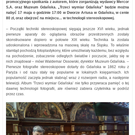
promocyjnego spotkania z autorem, które zorganizują wydawcy Mercor
S.A. oraz Muzeum Gdańska. „Trzeci wymiar Gdańska” będzie można
nabyć 17 maja o godzinie 17:00 w Dworze Artusa w Gdańsku, w cenie
80 zł, oraz obejrzeć na miejscu… w technologii stereoskopowej.
– Początki techniki stereoskopowej sięgają jeszcze XVI wieku, jednak
pierwsze aparaty do oglądania obrazów przestrzennych zostały
skonstruowane dopiero w połowie XIX wieku. Technika ta została
udoskonalona i wprowadzona na masową skalę na Śląsku. To właśnie
stamtąd pochodzą fotoplastykony, które umożliwiały każdemu, bez względu
na pochodzenie, zobaczenie odległych światów i poczucie, jakby się w
nich znajdował – mówi Waldemar Ossowski, dyrektor Muzeum Gdańska. –
Pierwsze fotografie stereoskopowe dotarły do Gdańska w 1862 roku z
Paryża i od razu stały się popularne w lokalnych księgarniach. Ich
popularność zaczęła jednak słabnąć wraz z rozwojem radia, a następnie
telewizji. Album 'Trzeci wymiar Gdańska’ nie tylko przywraca pamięć o tej
dawnej technologii fotografii, ale również zabiera czytelnika w podróż
przez czas.