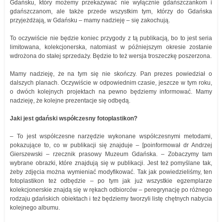
Gdańsku, który możemy przekazywać nie wyłącznie gdańszczankom i
gdańszczanom, ale także przede wszystkim tym, którzy do Gdańska
przyjeżdżają, w Gdańsku – mamy nadzieję – się zakochują.
To oczywiście nie będzie koniec przygody z tą publikacją, bo to jest seria
limitowana, kolekcjonerska, natomiast w późniejszym okresie zostanie
wdrożona do stałej sprzedaży. Będzie to też wersja troszeczkę poszerzona.
Mamy nadzieję, że na tym się nie skończy. Pan prezes powiedział o
dalszych planach. Oczywiście w odpowiednim czasie, jeszcze w tym roku,
o dwóch kolejnych projektach na pewno będziemy informować. Mamy
nadzieję, że kolejne prezentacje się odbędą.
Jaki jest gdański współczesny fotoplastikon?
– To jest współczesne narzędzie wykonane współczesnymi metodami,
pokazujące to, co w publikacji się znajduje – [poinformował dr Andrzej
Gierszewski – rzecznik prasowy Muzeum Gdańska. – Zobaczymy tam
wybrane obrazki, które znajdują się w publikacji. Jest też pomyślane tak,
żeby zdjęcia można wymieniać modyfikować. Tak jak powiedzieliśmy, ten
fotoplastikon też odbędzie – po tym jak już wszystkie egzemplarze
kolekcjonerskie znajdą się w rękach odbiorców – peregrynację po różnego
rodzaju gdańskich obiektach i też będziemy tworzyli listę chętnych nabycia
kolejnego albumu.