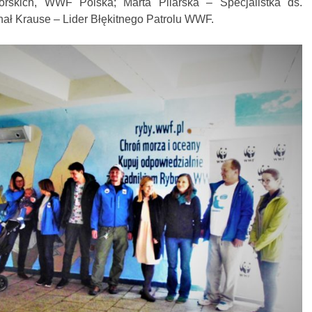
skich, WWF Polska; Marta Pilarska – Specjalistka ds.
ał Krause – Lider Błękitnego Patrolu WWF.