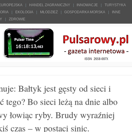
 EUROPEJSKA
HANDEL ZAGRANICZNY
INNOWACJE
TURYSTYKA
TORIA
EKOLOGIA
MŁODZIEŻ
GOSPODARKA MORSKA
INNE
ŁY
ZDROWIE
e: Bałtyk jest gęsty od sieci i
tego? Bo sieci leżą na dnie albo
wy łowiąc ryby. Brudy wyraźniej
kiś czas – w postaci sinic.