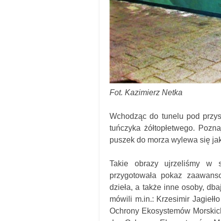
Fot. Kazimierz Netka
Wchodząc do tunelu pod przys
tuńczyka żółtopłetwego. Pozn
puszek do morza wylewa się jak
Takie obrazy ujrzeliśmy w
przygotowała pokaz zaawanso
dzieła, a także inne osoby, db
mówili m.in.: Krzesimir Jagiełł
Ochrony Ekosystemów Morskich