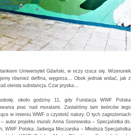
tankiem Uniwersytet Gdański, w oczy rzuca się. Wizerunek
ajemy również delfina, węgorza… Obok jednak widać, jak z
aś oleista substancja. Czar pryska…
 sobotę, około godziny 11, gdy Fundacja WWF Polska
wania prac nad muralami. Zastaliśmy tam twórców tego
ające w imieniu WWF o czystość natury. O tych zagrożeniach
o – autor projektu murali; Anna Sosnowska – Specjalistka ds.
, WWF Polska; Jadwiga Moczarska – Młodsza Specjalistka