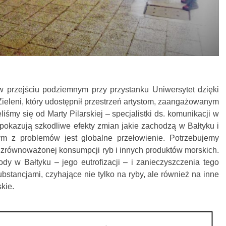
w przejściu podziemnym przy przystanku Uniwersytet dzięki
eleni, który udostępnił przestrzeń artystom, zaangażowanym
śmy się od Marty Pilarskiej – specjalistki ds. komunikacji w
okazują szkodliwe efekty zmian jakie zachodzą w Bałtyku i
m z problemów jest globalne przełowienie. Potrzebujemy
równoważonej konsumpcji ryb i innych produktów morskich.
dy w Bałtyku – jego eutrofizacji – i zanieczyszczenia tego
bstancjami, czyhające nie tylko na ryby, ale również na inne
skie.