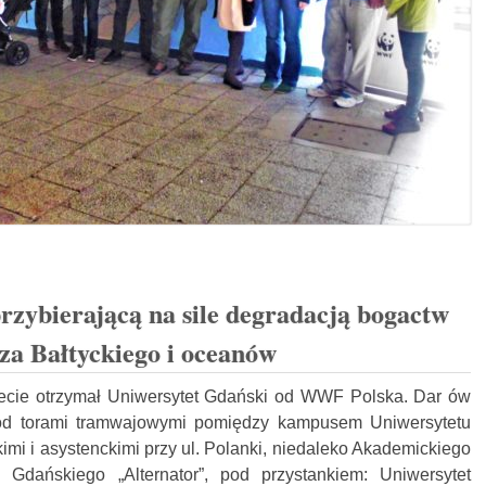
rzybierającą na sile degradacją bogactw
a Bałtyckiego i oceanów
lecie otrzymał Uniwersytet Gdański od WWF Polska. Dar ów
od torami tramwajowymi pomiędzy kampusem Uniwersytetu
i i asystenckimi przy ul. Polanki, niedaleko Akademickiego
 Gdańskiego „Alternator”, pod przystankiem: Uniwersytet