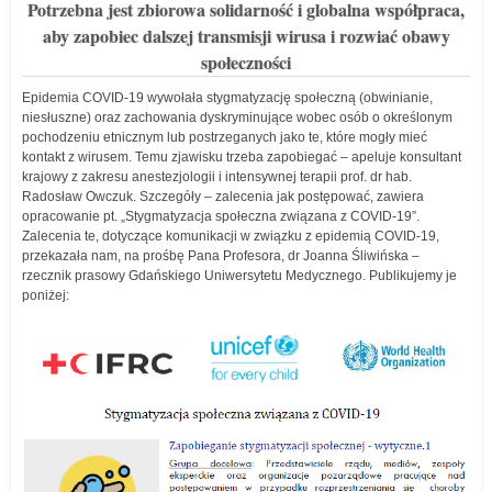
Potrzebna jest zbiorowa solidarność i globalna współpraca,
aby zapobiec dalszej transmisji wirusa i rozwiać obawy
społeczności
Epidemia COVID-19 wywołała stygmatyzację społeczną (obwinianie,
niesłuszne) oraz zachowania dyskryminujące wobec osób o określonym
pochodzeniu etnicznym lub postrzeganych jako te, które mogły mieć
kontakt z wirusem. Temu zjawisku trzeba zapobiegać – apeluje konsultant
krajowy z zakresu anestezjologii i intensywnej terapii prof. dr hab.
Radosław Owczuk. Szczegóły – zalecenia jak postępować, zawiera
opracowanie pt. „Stygmatyzacja społeczna związana z COVID-19”.
Zalecenia te, dotyczące komunikacji w związku z epidemią COVID-19,
przekazała nam, na prośbę Pana Profesora, dr Joanna Śliwińska –
rzecznik prasowy Gdańskiego Uniwersytetu Medycznego. Publikujemy je
poniżej: