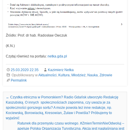
Źródło: Prof. dr hab. Radosław Owczuk
(K.N.)
Czytaj również na portalu:
netka.gda.pl
25.03.2020 22:35
Kazimierz Netka
Opublikowany w
Aktualności
,
Kultura
,
Młodzież
,
Nauka
,
Zdrowie
Permalink
Nawigacja we wpisach
←
Czystka etniczna w Pomorskiem? Radio Gdańsk utworzyło Redakcję
Kaszubską. O innych społecznościach zapomina, czy uważa je za
społeczności gorszego sortu? A może powoła też inne redakcje, np.
Kociewską, Borowiacką, Kresowian, Żuław i Powiśla? Próbujemy to
wyjaśnić
Ratunek dla przemysłu czasu wolnego. #ZmienTerminNieOdwoluj –
apeluje Polska Organizacja Turystyczna. Akcja jest nagłaśniana jest