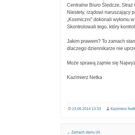
Centralne Biuro Śledcze, Stra
Niestety, rządowi naruszający pr
„Kosmiczni” dokonali wyłomu w 
Skontrolowali tego, który kontro
Jakim prawem? To zamach stanu
dlaczego dziennikarze nie uprze
Może sprawą zajmie się Najwyżs
Kazimierz Netka
23.06.2014 13:33
Kazimierz Net
Nawigacja we wpisach
←
Zamach stanu (4)