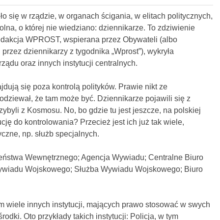
 się w rządzie, w organach ścigania, w elitach politycznych,
rolna, o której nie wiedziano: dziennikarze. To zdziwienie
redakcja WPROST, wspierana przez Obywateli (albo
przez dziennikarzy z tygodnika „Wprost”), wykryła
ządu oraz innych instytucji centralnych.
jdują się poza kontrolą polityków. Prawie nikt ze
odziewał, że tam może być. Dziennikarze pojawili się z
zybyli z Kosmosu. No, bo gdzie tu jest jeszcze, na polskiej
ucję do kontrolowania? Przecież jest ich już tak wiele,
czne, np. służb specjalnych.
zeństwa Wewnętrznego; Agencja Wywiadu; Centralne Biuro
wywiadu Wojskowego; Służba Wywiadu Wojskowego; Biuro
em wiele innych instytucji, mających prawo stosować w swych
rodki. Oto przykłady takich instytucji: Policja, w tym