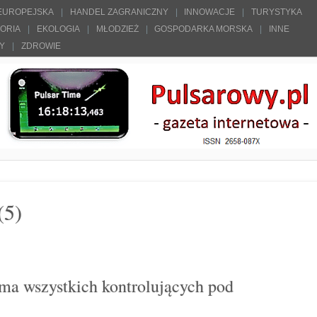
 EUROPEJSKA
HANDEL ZAGRANICZNY
INNOWACJE
TURYSTYKA
TORIA
EKOLOGIA
MŁODZIEŻ
GOSPODARKA MORSKA
INNE
ŁY
ZDROWIE
(5)
 ma wszystkich kontrolujących pod