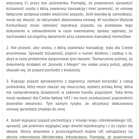
wręczaną Ci przez tzw. pośrednika. Pamiętaj, że powinieneś sprawdzić
tożsamość osoby z którą zawierasz transakcję i mieć pewność, że umowę
faktycznie podpisał ostatni właściciel pojazdu. Jeśli kwestię tę zaniedbasz,
może się okazać, że otrzymałeś sfałszowana umowę. W rezultacie Wydział
Komunikacji może odmówić rejestracji pojazdu na podstawie tego
dokumentu a udowodnienie w razie ewentualnej sprawy sądowej, że
zachowałeś szczególną staranność przy zawieraniu transakcji niemożliwe.
2. Nie pozwól, aby osoba, z którą zawierasz transakcję, była dla Ciebie
anonimowa. Sprawdź tożsamość, poproś o numer telefonu i zadbaj o to,
abyś w razie problemów dysponował tymi danymi. Tłumaczenie później, że
dokumenty dostałeś od „bruneta z Allegro” nie ułatwi pracy policji, gdyby
okazało się, że pojazd pochodzi z kradzieży.
3. Kupując pojazd sprowadzony z zagranicy, zamiast korzystać z usług
pośrednika, który może okazać się nieuczciwy, wybierz polską firmę, która
ma zarejestrowaną działalność w zakresie handlu pojazdami. Taka firma
może wystawić dla Ciebie fakturę VAT i nie musi przekazywać poprzednich
dowodów własności. Tym samym ryzyko, że otrzymasz sfałszowana
umowę sprzedaży zmaleje do zera.
4. Jeżeli kupujesz pojazd pochodzący z innego kraju członkowskiego UE,
sprawdź, jak powinien wyglądać jego dowód rejestracyjny i z ilu części się
składa. Wzory dowodów z poszczególnych krajów UE odnajdziesz na
stronie internetowej Ministerstwa Infrastruktury. Pamiętaj, że powinieneś