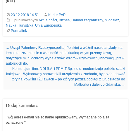
(K.N.)
23.12.2018 14:51
Kurier PAP
Opublikowany w
Aktualności
,
Biznes
,
Handel zagraniczny
,
Młodzież
,
Nauka
,
Turystyka
,
Unia Europejska
Permalink
Nawigacja we wpisach
←
Urząd Patentowy Rzeczypospolitej Polskiej wyróżnił nasze artykuły na
temat troszczenia się o własność intelektualną w tym przemysłową,
dotyczące m.in. ochrony wynalazków, wzorów użytkowych, innowacji, praw
autorskich itp.
Konsorcjum firm: NDI S.A. i PPM-T Sp. z o.o. modernizuje polskie szlaki
kolejowe. Wykonawcy sprowadzili urządzenia z zachodu, by przebudować
tory na Powiślu i Żuławach – po których jeżdżą pociągi z Grudziądza do
Malborka i dalej do Gdańska.
→
Dodaj komentarz
Twój adres e-mail nie zostanie opublikowany.
Wymagane pola są
oznaczone
*