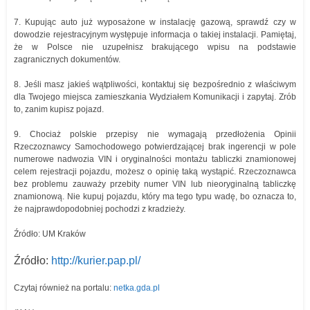
7. Kupując auto już wyposażone w instalację gazową, sprawdź czy w
dowodzie rejestracyjnym występuje informacja o takiej instalacji. Pamiętaj,
że w Polsce nie uzupełnisz brakującego wpisu na podstawie
zagranicznych dokumentów.
8. Jeśli masz jakieś wątpliwości, kontaktuj się bezpośrednio z właściwym
dla Twojego miejsca zamieszkania Wydziałem Komunikacji i zapytaj. Zrób
to, zanim kupisz pojazd.
9. Chociaż polskie przepisy nie wymagają przedłożenia Opinii
Rzeczoznawcy Samochodowego potwierdzającej brak ingerencji w pole
numerowe nadwozia VIN i oryginalności montażu tabliczki znamionowej
celem rejestracji pojazdu, możesz o opinię taką wystąpić. Rzeczoznawca
bez problemu zauważy przebity numer VIN lub nieoryginalną tabliczkę
znamionową. Nie kupuj pojazdu, który ma tego typu wadę, bo oznacza to,
że najprawdopodobniej pochodzi z kradzieży.
Źródło: UM Kraków
Źródło:
http://kurier.pap.pl/
Czytaj również na portalu:
netka.gda.pl