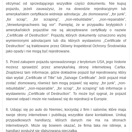
otrzymać od sprzedającego wszystkie części dokumentu. Nie kupuj
pojazdu, jeżeli zauważysz, że na dowodzie rejestracyjnym lub
amerykańskim certyfikacie widnieje adnotacja: „do złomowania”, „for junk”,
„for scrap”, „for scraping”, „non-rebuildable”, „non-repairable”,
„Verwetungnachweis lag vor”. Pamiętaj, że w przypadku brytyjskich i
amerykańskich pojazdów nie są akceptowane certyfikaty o nazwie
„Certificate of Destruction”. Pojazdy, których dokumenty oznaczono wyżej
wymienionymi adnotacjami lub dla których wystawiono „Certificate of
Destruction” są traktowane przez Główny Inspektorat Ochrony Środowiska
jako opady i nie mogą być rejestrowane.
5. Przed zakupem pojazdu sprowadzonego z terytorium USA, jego historie
możesz sprawdzić przez amerykańską stronę internetową Carfax.
Znajdziesz tam informacje, gdzie dokładnie pojazd był rejestrowany, który
stan wydał „Certificate of Title” lub „Salvage Certificate”. Jeśli pojazd miał
zostać złomowany, również tam mogą pojawić się wpisy: „for junk”, „non-
rebuildable”, „non-repairable”, „for scrap”, „for scraping” lub informacje o
wystawieniu „Certificate of Destruction”. To może być sygnał, że pojazd
stanowi odpad i może nie nadawać się do rejestracji w Europie.
6. Udając się po auto do Niemiec, korzystaj z firm i salonów, które maja
swoje strony internetowe i publikują wszystkie dane kontaktowe. Unikaj
przypadkowych handlarzy, których danych nie ma na stronach
internetowych. Może się bowiem okazać, że firma taka nie istnieje, a
handlarz posłużył się sfałszowaną pieczątka.