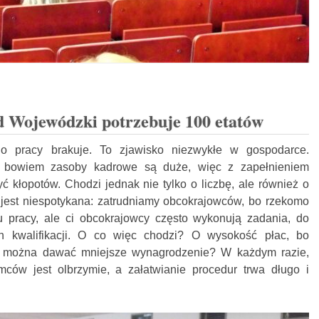
 Wojewódzki potrzebuje 100 etatów
 do pracy brakuje. To zjawisko niezwykłe w gospodarce.
, bowiem zasoby kadrowe są duże, więc z zapełnieniem
 kłopotów. Chodzi jednak nie tylko o liczbę, ale również o
z jest niespotykana: zatrudniamy obcokrajowców, bo rzekomo
u pracy, ale ci obcokrajowcy często wykonują zadania, do
ch kwalifikacji. O co więc chodzi? O wysokość płac, bo
 można dawać mniejsze wynagrodzenie? W każdym razie,
ców jest olbrzymie, a załatwianie procedur trwa długo i