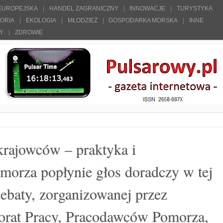
 EUROPEJSKA
HANDEL ZAGRANICZNY
INNOWACJE
TURYSTYKA
TORIA
EKOLOGIA
MŁODZIEŻ
GOSPODARKA MORSKA
INNE
ŁY
ZDROWIE
krajowców – praktyka i
omorza popłynie głos doradczy w tej
debaty, zorganizowanej przez
orat Pracy, Pracodawców Pomorza,