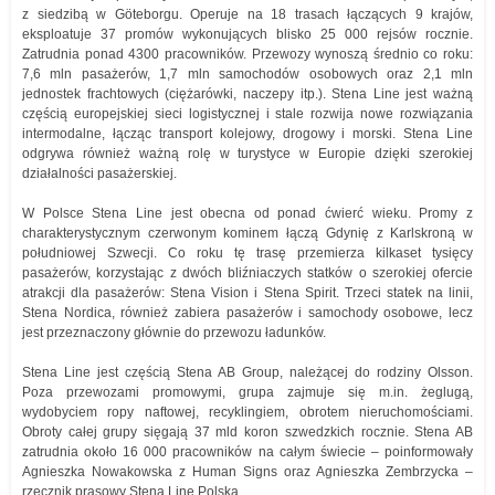
z siedzibą w Göteborgu. Operuje na 18 trasach łączących 9 krajów,
eksploatuje 37 promów wykonujących blisko 25 000 rejsów rocznie.
Zatrudnia ponad 4300 pracowników. Przewozy wynoszą średnio co roku:
7,6 mln pasażerów, 1,7 mln samochodów osobowych oraz 2,1 mln
jednostek frachtowych (ciężarówki, naczepy itp.). Stena Line jest ważną
częścią europejskiej sieci logistycznej i stale rozwija nowe rozwiązania
intermodalne, łącząc transport kolejowy, drogowy i morski. Stena Line
odgrywa również ważną rolę w turystyce w Europie dzięki szerokiej
działalności pasażerskiej.
W Polsce Stena Line jest obecna od ponad ćwierć wieku. Promy z
charakterystycznym czerwonym kominem łączą Gdynię z Karlskroną w
południowej Szwecji. Co roku tę trasę przemierza kilkaset tysięcy
pasażerów, korzystając z dwóch bliźniaczych statków o szerokiej ofercie
atrakcji dla pasażerów: Stena Vision i Stena Spirit. Trzeci statek na linii,
Stena Nordica, również zabiera pasażerów i samochody osobowe, lecz
jest przeznaczony głównie do przewozu ładunków.
Stena Line jest częścią Stena AB Group, należącej do rodziny Olsson.
Poza przewozami promowymi, grupa zajmuje się m.in. żeglugą,
wydobyciem ropy naftowej, recyklingiem, obrotem nieruchomościami.
Obroty całej grupy sięgają 37 mld koron szwedzkich rocznie. Stena AB
zatrudnia około 16 000 pracowników na całym świecie – poinformowały
Agnieszka Nowakowska z Human Signs oraz Agnieszka Zembrzycka –
rzecznik prasowy Stena Line Polska.