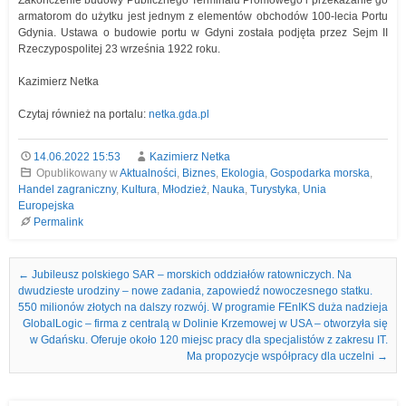
Zakończenie budowy Publicznego Terminalu Promowego i przekazanie go
armatorom do użytku jest jednym z elementów obchodów 100-lecia Portu
Gdynia. Ustawa o budowie portu w Gdyni została podjęta przez Sejm II
Rzeczypospolitej 23 września 1922 roku.
Kazimierz Netka
Czytaj również na portalu:
netka.gda.pl
14.06.2022 15:53
Kazimierz Netka
Opublikowany w
Aktualności
,
Biznes
,
Ekologia
,
Gospodarka morska
,
Handel zagraniczny
,
Kultura
,
Młodzież
,
Nauka
,
Turystyka
,
Unia
Europejska
Permalink
Nawigacja we wpisach
←
Jubileusz polskiego SAR – morskich oddziałów ratowniczych. Na
dwudzieste urodziny – nowe zadania, zapowiedź nowoczesnego statku.
550 milionów złotych na dalszy rozwój. W programie FEnIKS duża nadzieja
GlobalLogic – firma z centralą w Dolinie Krzemowej w USA – otworzyła się
w Gdańsku. Oferuje około 120 miejsc pracy dla specjalistów z zakresu IT.
Ma propozycje współpracy dla uczelni
→