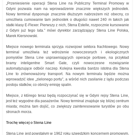
„Przeniesienie operacji Stena Line na Publiczny Terminal Promowy w
Gdyni pozwala nam na wprowadzenie znacznie większych jednostek.
Nowy terminal dysponuje znacznie dłuższym nabrzeżem niż obecny, co
umożliwia cumowanie tam jednostek o długości nawet 240 m takich jak
statki klasy E-Flexer. Pierwszy z nich, Stena Estelle, rozpocznie kursowanie
z Gdyni już tego lata.” mówi dyrektor zarządzający Stena Line Polska,
Marek Kiersnowski.
Miejsce nowego terminala sprzyja rozwojowi sektora frachtowego. Nowy
terminal umożliwia też wdrożenie nowoczesnych i ekologicznych
pomysłów Stena Line usprawniających operacje portowe, na przykład
bramy inteligentne Smart Gate, czyli nowoczesne rozwiązanie
automatyzujące odbiór naczep. Kolejna kwestia bardzo istotna dla Stena
Line to zrównoważony transport. Na nowym terminalu będzie można
wprowadzić idee „zielonego portu”, a wśród nich zasilanie z lądu podczas
postoju statków, co obniży emisję spalin.
Miejsce, z którego teraz będą rozpoczynać się w Gdyni rejsy Stena Line,
jest też wygodne dla pasażerów. Nowy terminal znajduje się bliżej centrum
miasta; można tam dojść, co zwiększy zainteresowanie turystów po obu
stronach morza.
Trochę więcej o Stena Line
Stena Line jest powstałym w 1962 roku szwedzkim koncernem promowym,