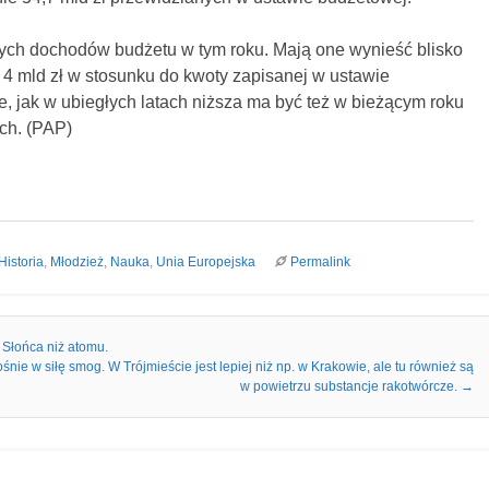
zych dochodów budżetu w tym roku. Mają one wynieść blisko
 4 mld zł w stosunku do kwoty zapisanej w ustawie
e, jak w ubiegłych latach niższa ma być też w bieżącym roku
ch. (PAP)
Historia
,
Młodzież
,
Nauka
,
Unia Europejska
Permalink
 Słońca niż atomu.
śnie w siłę smog. W Trójmieście jest lepiej niż np. w Krakowie, ale tu również są
w powietrzu substancje rakotwórcze.
→