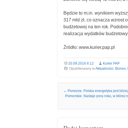
Będzie to m.in. wynikiem wyżs
317 mld zł, co oznacza wzrost o
budżetowej na ten rok. Podobni
realizacja wydatków budżetowy
Źródło: www.kurier.pap.pl
20.09.2016 6:12
Kurier PAP
Opublikowany w
Aktualności
,
Biznes
,
Nawigacja we wpisach
←
Pomorze. Polska energetyka jest bliżej
Pomorskie. Nastaje pora roku, w której ro
Dodaj komentarz