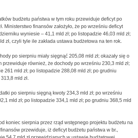
ów budżetu państwa w tym roku przewiduje deficyt po
ł. Ministerstwo finansów założyło, że po wrześniu deficyt
zierniku wyniesie – 41,1 mld zł; po listopadzie 46,03 mld zł;
 zł, czyli tyle ile zakłada ustawa budżetowa na ten rok.
y po sierpniu miały sięgnąć 205,08 mld zł; okazały się o
przewiduje również, że dochody po wrześniu 230,3 mld zł;
e 261 mld zł; po listopadzie 288,08 mld zł; po grudniu
313,8 mld zł.
tki po sierpniu sięgną kwoty 234,3 mld zł; po wrześniu
2,1 mld zł; po listopadzie 334,1 mld zł; po grudniu 368,5 mld
od koniec sierpnia przez rząd wstępnego projektu budżetu na
 finansów przewiduje, iż deficyt budżetu państwa w br.,
nie 54,7 mld zł przewidzianych w ustawie budżetowej.