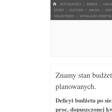
Menu
HOME
SKOCZ DO TREŚCI
AKTUALNOŚCI
BIZNES
UNIA
SPORT
KULTURA
NAUKA
HIS
VOLUNTEERS
WYNALAZKI I POMYS
Pulsarowy.pl
Znamy stan budże
planowanych.
Deficyt budżetu po sie
proc. dopuszczonej k