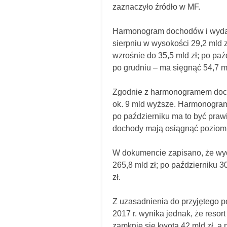
zaznaczyło źródło w MF.
Harmonogram dochodów i wydatk
sierpniu w wysokości 29,2 mld z
wzrośnie do 35,5 mld zł; po paźd
po grudniu – ma sięgnąć 54,7 mld
Zgodnie z harmonogramem dochod
ok. 9 mld wyższe. Harmonogram 
po październiku ma to być prawi
dochody mają osiągnąć poziom 
W dokumencie zapisano, że wyda
265,8 mld zł; po październiku 30
zł.
Z uzasadnienia do przyjętego p
2017 r. wynika jednak, że resort
zamknie się kwotą 42 mld zł, a 