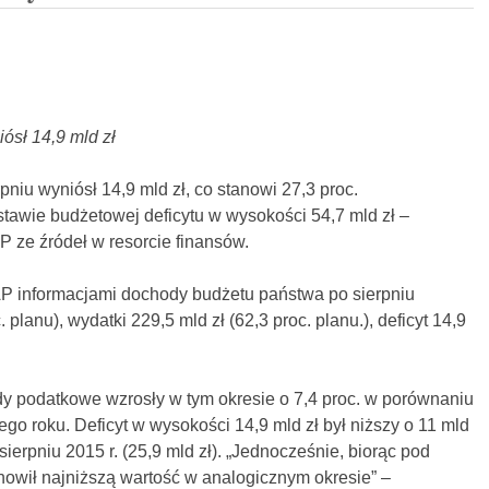
iósł 14,9 mld zł
pniu wyniósł 14,9 mld zł, co stanowi 27,3 proc.
awie budżetowej deficytu w wysokości 54,7 mld zł –
AP ze źródeł w resorcie finansów.
P informacjami dochody budżetu państwa po sierpniu
 planu), wydatki 229,5 mld zł (62,3 proc. planu.), deficyt 14,9
y podatkowe wzrosły w tym okresie o 7,4 proc. w porównaniu
o roku. Deficyt w wysokości 14,9 mld zł był niższy o 11 mld
ierpniu 2015 r. (25,9 mld zł). „Jednocześnie, biorąc pod
anowił najniższą wartość w analogicznym okresie” –