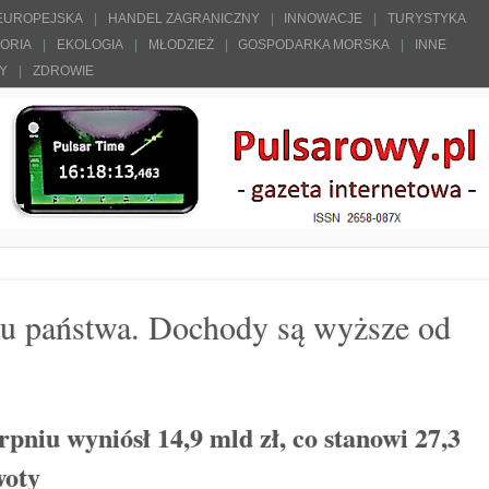
 EUROPEJSKA
HANDEL ZAGRANICZNY
INNOWACJE
TURYSTYKA
TORIA
EKOLOGIA
MŁODZIEŻ
GOSPODARKA MORSKA
INNE
ŁY
ZDROWIE
tu państwa. Dochody są wyższe od
rpniu wyniósł 14,9 mld zł, co stanowi 27,3
woty