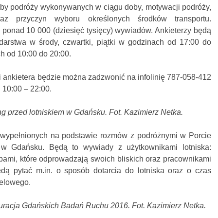
czby podróży wykonywanych w ciągu doby, motywacji podróży,
raz przyczyn wyboru określonych środków transportu.
onad 10 000 (dziesięć tysięcy) wywiadów. Ankieterzy będą
rstwa w środy, czwartki, piątki w godzinach od 17:00 do
h od 10:00 do 20:00.
 ankietera będzie można zadzwonić na infolinię 787-058-412
 10:00 – 22:00.
ng przed lotniskiem w Gdańsku. Fot. Kazimierz Netka.
e wypełnionych na podstawie rozmów z podróżnymi w Porcie
w Gdańsku. Będą to wywiady z użytkownikami lotniska:
sobami, które odprowadzają swoich bliskich oraz pracownikami
będą pytać m.in. o sposób dotarcia do lotniska oraz o czas
celowego.
guracja Gdańskich Badań Ruchu 2016. Fot. Kazimierz Netka.