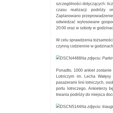
szczególności dotyczących: li
czasu realizacji podróży o
Zaplanowano przeprowadzenie p
odwiedzać wylosowane gospoda
20:00 oraz w soboty w godzinac
W celu sprawdzenia tożsamości
czynną codziennie w godzinach
Na zdjęciu: Parki
Ponadto, 1000 ankiet zostani
Lotniczym im. Lecha Wałęsy 
pasażerami linii lotniczych, o
portu lotniczego. Ankieterzy 
trwania podróży do miejsca do
Na zdjęciu: Inau