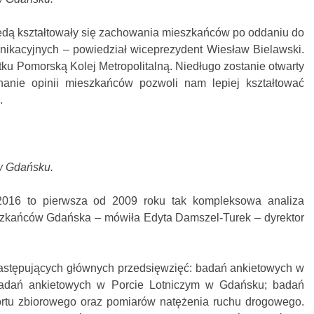
ędą kształtowały się zachowania mieszkańców po oddaniu do
nikacyjnych – powiedział wiceprezydent Wiesław Bielawski.
u Pomorską Kolej Metropolitalną. Niedługo zostanie otwarty
anie opinii mieszkańców pozwoli nam lepiej kształtować
.
 w Gdańsku.
016 to pierwsza od 2009 roku tak kompleksowa analiza
zkańców Gdańska – mówiła Edyta Damszel-Turek – dyrektor
 następujących głównych przedsięwzięć: badań ankietowych w
adań ankietowych w Porcie Lotniczym w Gdańsku; badań
ortu zbiorowego oraz pomiarów natężenia ruchu drogowego.