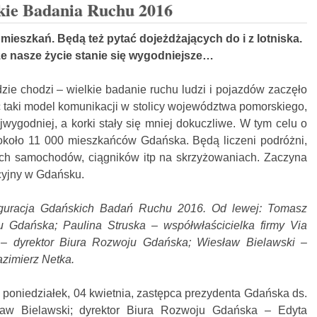
kie Badania Ruchu 2016
 mieszkań. Będą też pytać dojeżdżających do i z lotniska.
że nasze życie stanie się wygodniejsze…
dzie chodzi – wielkie badanie ruchu ludzi i pojazdów zaczęło
 taki model komunikacji w stolicy województwa pomorskiego,
wygodniej, a korki stały się mniej dokuczliwe. W tym celu o
około 11 000 mieszkańców Gdańska. Będą liczeni podróżni,
ch samochodów, ciągników itp na skrzyżowaniach. Zaczyna
cyjny w Gdańsku.
uguracja Gdańskich Badań Ruchu 2016. Od lewej: Tomasz
 Gdańska; Paulina Struska – współwłaścicielka firmy Via
 – dyrektor Biura Rozwoju Gdańska; Wiesław Bielawski –
zimierz Netka.
poniedziałek, 04 kwietnia, zastępca prezydenta Gdańska ds.
sław Bielawski; dyrektor Biura Rozwoju Gdańska – Edyta