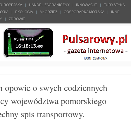
 EUROPEJSKA
HANDEL ZAGRANICZNY
INNOWACJE
TURYSTYKA
TORIA
EKOLOGIA
MŁODZIEŻ
GOSPODARKA MORSKA
INNE
ŁY
ZDROWIE
n opowie o swych codziennych
licy województwa pomorskiego
echny spis transportowy.