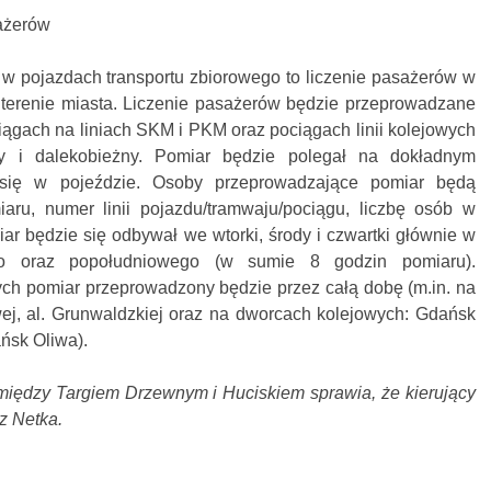
ażerów
w pojazdach transportu zbiorowego to liczenie pasażerów w
terenie miasta. Liczenie pasażerów będzie przeprowadzane
ągach na liniach SKM i PKM oraz pociągach linii kolejowych
ny i dalekobieżny. Pomiar będzie polegał na dokładnym
 się w pojeździe. Osoby przeprowadzające pomiar będą
aru, numer linii pojazdu/tramwaju/pociągu, liczbę osób w
iar będzie się odbywał we wtorki, środy i czwartki głównie w
go oraz popołudniowego (w sumie 8 godzin pomiaru).
ych pomiar przeprowadzony będzie przez całą dobę (m.in. na
wej, al. Grunwaldzkiej oraz na dworcach kolejowych: Gdańsk
ńsk Oliwa).
 między Targiem Drzewnym i Huciskiem sprawia, że kierujący
rz Netka.