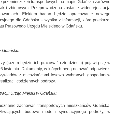
ie przemieszczeń transportowych na mapie Gdańska zarówno
jak i zbiorowym. Przeprowadzona zostanie wideorejestracja
żowaniach. Efektem badań będzie opracowanie nowego
yjnego dla Gdańska – wynika z informacji, które przekazał
atu Prasowego Urzędu Miejskiego w Gdańsku.
 w Gdańsku.
rzy (razem będzie ich pracować czterdziestu) pojawią się w
6 kwietnia. Dokumenty, w których będą notować odpowiedzi
wywiadów z mieszkańcami losowo wybranych gospodarstw
alizacji codziennych podróży.
stracji: Urząd Miejski w Gdańsku.
poznanie zachowań transportowych mieszkańców Gdańska,
żliwiających budowę modelu symulacyjnego podróży, w