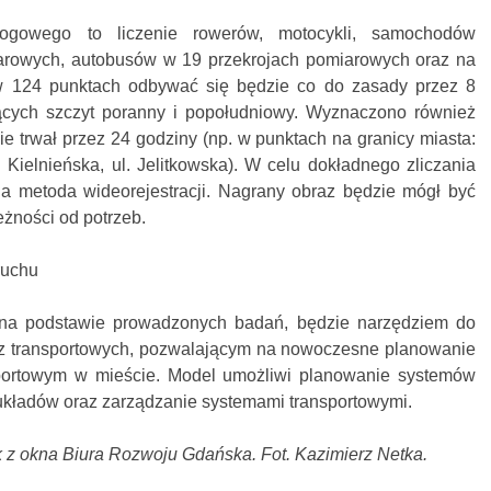
ogowego to liczenie rowerów, motocykli, samochodów
arowych, autobusów w 19 przekrojach pomiarowych oraz na
w 124 punktach odbywać się będzie co do zasady przez 8
cych szczyt poranny i popołudniowy. Wyznaczono również
ie trwał przez 24 godziny (np. w punktach na granicy miasta:
. Kielnieńska, ul. Jelitkowska). W celu dokładnego zliczania
a metoda wideorejestracji. Nagrany obraz będzie mógł być
eżności od potrzeb.
ruchu
 na podstawie prowadzonych badań, będzie narzędziem do
iz transportowych, pozwalającym na nowoczesne planowanie
portowym w mieście. Model umożliwi planowanie systemów
układów oraz zarządzanie systemami transportowymi.
k z okna Biura Rozwoju Gdańska. Fot. Kazimierz Netka.