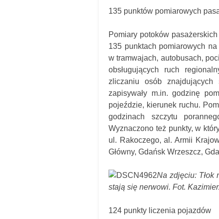
135 punktów pomiarowych pas
Pomiary potoków pasażerskich 
135 punktach pomiarowych na 
w tramwajach, autobusach, poci
obsługujących ruch regional
zliczaniu osób znajdujących
zapisywały m.in. godzinę pomi
pojeździe, kierunek ruchu. Pom
godzinach szczytu poranne
Wyznaczono też punkty, w któr
ul. Rakoczego, al. Armii Krajo
Główny, Gdańsk Wrzeszcz, Gda
Na zdjęciu: Tłok
stają się nerwowi. Fot. Kazimie
124 punkty liczenia pojazdów