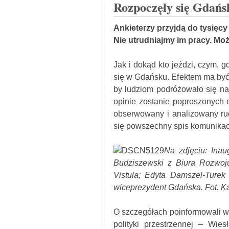
Rozpoczęły się Gdańs
Ankieterzy przyjdą do tysięcy
Nie utrudniajmy im pracy. Mo
Jak i dokąd kto jeździ, czym, g
się w Gdańsku. Efektem ma być
by ludziom podróżowało się naj
opinie zostanie poproszonych 
obserwowany i analizowany ru
się powszechny spis komunika
Na zdjęciu: Ina
Budziszewski z Biura Rozwoju
Vistula; Edyta Damszel-Turek
wiceprezydent Gdańska. Fot. Ka
O szczegółach poinformowali w 
polityki przestrzennej – Wie