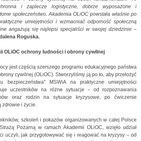
ochronna i zaplecze logistyczne, dobrze wyposażone i
adome społeczeństwo. Akademia OLiOC powstała właśnie po
raktyczne umiejętności i wzmacniać odporność społeczną
ne angażują się najlepsi specjaliści w swojej dziedzinie
–
gdalena Roguska.
i OLiOC ochrony ludności i obrony cywilnej
ocy jest częścią szerszego programu edukacyjnego państwa
brony cywilnej (OLiOC). Stworzyliśmy ją po to, aby przełożyć
u bezpieczeństwa” MSWiA na praktyczne umiejętności
wuje uczestników na różne sytuacje – od rozpoznawania
mów oraz rodzin na sytuacje kryzysowe, po ćwiczenie
 zdrowie i życie.
ikników, szkoleń i pokazów organizowanych w całej Polsce
trażą Pożarną w ramach Akademii OLiOC, wzięło udział
ści uczyli, jak przygotowywać się i reagować na kryzysy – od