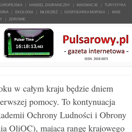
 EUROPEJSKA
HANDEL ZAGRANICZNY
INNOWACJE
TURYSTYKA
TORIA
EKOLOGIA
MŁODZIEŻ
GOSPODARKA MORSKA
INNE
ŁY
ZDROWIE
oku w całym kraju będzie dniem
pierwszej pomocy. To kontynuacja
kademii Ochrony Ludności i Obrony
a OliOC), mająca rangę krajowego