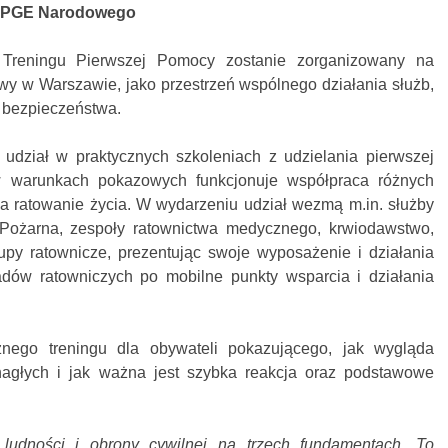
h PGE Narodowego
Treningu Pierwszej Pomocy zostanie zorganizowany na
y w Warszawie, jako przestrzeń wspólnego działania służb,
u bezpieczeństwa.
udział w praktycznych szkoleniach z udzielania pierwszej
 warunkach pokazowych funkcjonuje współpraca różnych
 ratowanie życia. W wydarzeniu udział wezmą m.in. służby
Pożarna, zespoły ratownictwa medycznego, krwiodawstwo,
rupy ratownicze, prezentując swoje wyposażenie i działania
adów ratowniczych po mobilne punkty wsparcia i działania
znego treningu dla obywateli pokazującego, jak wygląda
nagłych i jak ważna jest szybka reakcja oraz podstawowe
udności i obrony cywilnej na trzech fundamentach. To