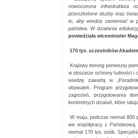
nowoczesna infrastruktura 
przeszkolone służby oraz świ
to, aby wiedzę zamieniać w p
państwa. W działania edukacyj
powiedziała wiceminister Ma
170 tys. uczestników Akademi
Krajowy trening pierwszej pom
w obszarze ochrony ludności i o
wiedzę zawartą w „Poradnik
obywateli. Program przygoto
zagrożeń, przygotowania do
konkretnych działań, które ratują
W maju, podczas niemal 800 p
we współpracy z Państwową S
niemal 170 tys. osób. Specjali