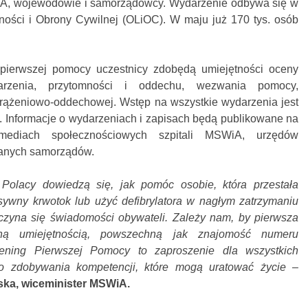
A, wojewodowie i samorządowcy. Wydarzenie odbywa się w
ości i Obrony Cywilnej (OLiOC). W maju już 170 tys. osób
pierwszej pomocy uczestnicy zdobędą umiejętności oceny
arzenia, przytomności i oddechu, wezwania pomocy,
krążeniowo-oddechowej. Wstęp na wszystkie wydarzenia jest
o. Informacje o wydarzeniach i zapisach będą publikowane na
mediach społecznościowych szpitali MSWiA, urzędów
anych samorządów.
Polacy dowiedzą się, jak pomóc osobie, która przestała
wny krwotok lub użyć defibrylatora w nagłym zatrzymaniu
czyna się świadomości obywateli. Zależy nam, by pierwsza
ną umiejętnością, powszechną jak znajomość numeru
ening Pierwszej Pomocy to zaproszenie dla wszystkich
 zdobywania kompetencji, które mogą uratować życie
–
ka, wiceminister MSWiA.