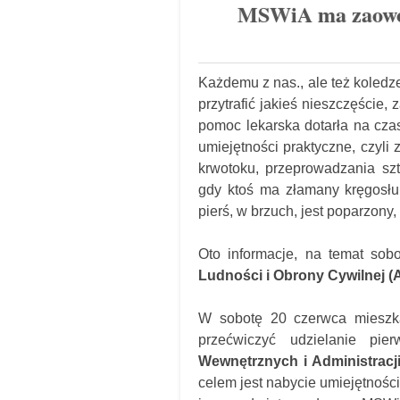
MSWiA ma zaowoc
Każdemu z nas., ale też koledz
przytrafić jakieś nieszczęście,
pomoc lekarska dotarła na cza
umiejętności praktyczne, czyli
krwotoku, przeprowadzania sz
gdy ktoś ma złamany kręgosłu
pierś, w brzuch, jest poparzon
Oto informacje, na temat sob
Ludności i Obrony Cywilnej (
W sobotę 20 czerwca mieszka
przećwiczyć udzielanie p
Wewnętrznych i Administracji
celem jest nabycie umiejętności