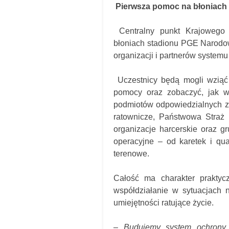
Pierwsza pomoc na błoniac
Centralny punkt Krajowego 
błoniach stadionu PGE Narodow
organizacji i partnerów system
Uczestnicy będą mogli wziąć 
pomocy oraz zobaczyć, jak w
podmiotów odpowiedzialnych za
ratownicze, Państwowa Straż 
organizacje harcerskie oraz g
operacyjne – od karetek i qu
terenowe.
Całość ma charakter praktyc
współdziałanie w sytuacjach 
umiejętności ratujące życie.
– Budujemy system ochrony l