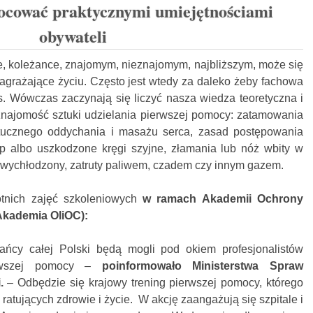
ować praktycznymi umiejętnościami
obywateli
e, koleżance, znajomym, nieznajomym, najbliższym, może się
 zagrażające życiu. Często jest wtedy za daleko żeby fachowa
s. Wówczas zaczynają się liczyć nasza wiedza teoretyczna i
 znajomość sztuki udzielania pierwszej pomocy: zatamowania
tucznego oddychania i masażu serca, zasad postępowania
p albo uszkodzone kręgi szyjne, złamania lub nóż wbity w
y, wychłodzony, zatruty paliwem, czadem czy innym gazem.
otnich zajęć szkoleniowych
w ramach Akademii Ochrony
Akademia OliOC):
ńcy całej Polski będą mogli pod okiem profesjonalistów
ierwszej pomocy –
poinformowało Ministerstwa Spraw
.
– Odbędzie się krajowy trening pierwszej pomocy, którego
 ratujących zdrowie i życie. W akcję zaangażują się szpitale i