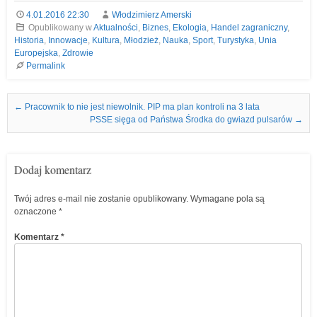
4.01.2016 22:30
Włodzimierz Amerski
Opublikowany w
Aktualności
,
Biznes
,
Ekologia
,
Handel zagraniczny
,
Historia
,
Innowacje
,
Kultura
,
Młodzież
,
Nauka
,
Sport
,
Turystyka
,
Unia
Europejska
,
Zdrowie
Permalink
Nawigacja we wpisach
←
Pracownik to nie jest niewolnik. PIP ma plan kontroli na 3 lata
PSSE sięga od Państwa Środka do gwiazd pulsarów
→
Dodaj komentarz
Twój adres e-mail nie zostanie opublikowany.
Wymagane pola są
oznaczone
*
Komentarz
*