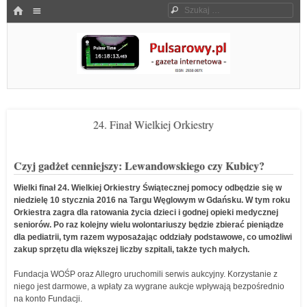
Menu
HOME
Szukaj
SKOCZ DO TREŚCI
Pulsarowy.pl
24. Finał Wielkiej Orkiestry
Czyj gadżet cenniejszy: Lewandowskiego czy Kubicy?
Wielki finał 24. Wielkiej Orkiestry Świątecznej pomocy odbędzie się w
niedzielę 10 stycznia 2016 na Targu Węglowym w Gdańsku. W tym roku
Orkiestra zagra dla ratowania życia dzieci i godnej opieki medycznej
seniorów. Po raz kolejny wielu wolontariuszy będzie zbierać pieniądze
dla pediatrii, tym razem wyposażając oddziały podstawowe, co umożliwi
zakup sprzętu dla większej liczby szpitali, także tych małych.
Fundacja WOŚP oraz Allegro uruchomili serwis aukcyjny. Korzystanie z
niego jest darmowe, a wpłaty za wygrane aukcje wpływają bezpośrednio
na konto Fundacji.