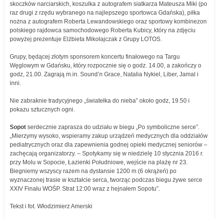
skoczków narciarskich, koszulka z autografem siatkarza Mateusza Miki (po
raz drugi z rzędu wybranego na najlepszego sportowca Gdańska), piłka
nożna z autografem Roberta Lewandowskiego oraz sportowy kombinezon
polskiego rajdowca samochodowego Roberta Kubicy, który na zdjęciu
powyżej prezentuje Elżbieta Mikołajczak z Grupy LOTOS.
Grupy, będącej złotym sponsorem koncertu finałowego na Targu
Węglowym w Gdańsku, który rozpocznie się o godz. 14.00, a zakończy o
godz, 21.00. Zagrają m.in. Sound’n Grace, Natalia Nykiel, Liber, Jamal i
inni.
Nie zabraknie tradycyjnego „światełka do nieba” około godz, 19.50 i
pokazu sztucznych ogni.
Sopot
serdecznie zaprasza do udziału w biegu „Po symboliczne serce”.
„Mierzymy wysoko, wspieramy zakup urządzeń medycznych dla oddziałów
pediatrycznych oraz dla zapewnienia godnej opieki medycznej seniorów –
zachęcają organizatorzy. – Spotykamy się w niedzielę 10 stycznia 2016 r.
przy Molu w Sopocie, Łazienki Południowe, wejście na plażę nr 23.
Biegniemy wszyscy razem na dystansie 1200 m (6 okrążeń) po
wyznaczonej trasie w kształcie serca, tworząc podczas biegu żywe serce
XXIV Finału WOŚP. Strat 12:00 wraz z hejnałem Sopotu”.
Tekst i fot. Włodzimierz Amerski