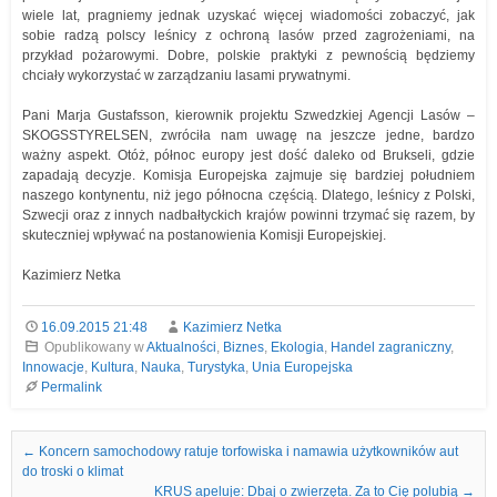
wiele lat, pragniemy jednak uzyskać więcej wiadomości zobaczyć, jak
sobie radzą polscy leśnicy z ochroną lasów przed zagrożeniami, na
przykład pożarowymi. Dobre, polskie praktyki z pewnością będziemy
chciały wykorzystać w zarządzaniu lasami prywatnymi.
Pani Marja Gustafsson, kierownik projektu Szwedzkiej Agencji Lasów –
SKOGSSTYRELSEN, zwróciła nam uwagę na jeszcze jedne, bardzo
ważny aspekt. Otóż, północ europy jest dość daleko od Brukseli, gdzie
zapadają decyzje. Komisja Europejska zajmuje się bardziej południem
naszego kontynentu, niż jego północna częścią. Dlatego, leśnicy z Polski,
Szwecji oraz z innych nadbałtyckich krajów powinni trzymać się razem, by
skuteczniej wpływać na postanowienia Komisji Europejskiej.
Kazimierz Netka
16.09.2015 21:48
Kazimierz Netka
Opublikowany w
Aktualności
,
Biznes
,
Ekologia
,
Handel zagraniczny
,
Innowacje
,
Kultura
,
Nauka
,
Turystyka
,
Unia Europejska
Permalink
Nawigacja we wpisach
←
Koncern samochodowy ratuje torfowiska i namawia użytkowników aut
do troski o klimat
KRUS apeluje: Dbaj o zwierzęta. Za to Cię polubią
→