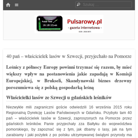
Menu
HOME
Szukaj
SKOCZ DO TREŚCI
Pulsarowy.pl
40 pań – właścicielek lasów w Szwecji, przyjechało na Pomorze
Leśnicy z północy Europy powinni trzymać się razem, by mieć
większy wpływ na postanowienia jakie zapadają w Komisji
Europejskiej, w Brukseli, Skandynawski biznes drzewny
porozumiewa się z polską gospodarką leśną
Właścicielki lasów ze Szwecji u gdańskich leśników
Niezwykle mili zagraniczni goście odwiedzili 16 września 2015 roku
Regionalną Dyrekcję Lasów Państwowych w Gdańsku. Przybyło tam 40
pań – właścicielek lasów w Szwecji, zaproszonych na Pomorze przez
gdańskich leśników. Panie przyjechały zza Bałtyku do województwa
pomorskiego, by zapoznać się z tym, jak dbamy o lasy, jak na tym
zarabiamy i jaki pożytek z po polsku utrzymywanej świątyni przyrody ma