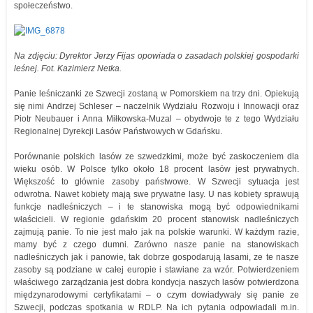
społeczeństwo.
Na zdjęciu: Dyrektor Jerzy Fijas opowiada o zasadach polskiej gospodarki
leśnej. Fot. Kazimierz Netka.
Panie leśniczanki ze Szwecji zostaną w Pomorskiem na trzy dni. Opiekują
się nimi Andrzej Schleser – naczelnik Wydziału Rozwoju i Innowacji oraz
Piotr Neubauer i Anna Miłkowska-Muzal – obydwoje te z tego Wydziału
Regionalnej Dyrekcji Lasów Państwowych w Gdańsku.
Porównanie polskich lasów ze szwedzkimi, może być zaskoczeniem dla
wieku osób. W Polsce tylko około 18 procent lasów jest prywatnych.
Większość to głównie zasoby państwowe. W Szwecji sytuacja jest
odwrotna. Nawet kobiety mają swe prywatne lasy. U nas kobiety sprawują
funkcje nadleśniczych – i te stanowiska mogą być odpowiednikami
właścicieli. W regionie gdańskim 20 procent stanowisk nadleśniczych
zajmują panie. To nie jest mało jak na polskie warunki. W każdym razie,
mamy być z czego dumni. Zarówno nasze panie na stanowiskach
nadleśniczych jak i panowie, tak dobrze gospodarują lasami, ze te nasze
zasoby są podziane w całej europie i stawiane za wzór. Potwierdzeniem
właściwego zarządzania jest dobra kondycja naszych lasów potwierdzona
międzynarodowymi certyfikatami – o czym dowiadywały się panie ze
Szwecji, podczas spotkania w RDLP. Na ich pytania odpowiadali m.in.