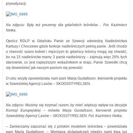
prywatyzacji.
Na zdjęciu: Były też prezenty dla gdańskich leśników… Fot. Kazimierz
Netka.
Oprócz RDLP w Gdańsku Panie ze Szwecji odwiedzą Nadleśnictwa
Kartuzy i Choczewo gdzie funkcje nadleśniczych pełnią panie. Jeśli chodzi
o równość szans kobiet i mężczyzn to gdańscy leśnicy mogą się chwalić,
bo na 15 nadleśnictw mamy 3 panie nadleśniczy – zajmują więc 20% tych
stanowisk, co jest najwyższym wskaźnikiem w kraju. Panie Szwedki chcą
się dowiedzieć jak naszym paniom się powodzi.
O celu wizyty opowiedziała nam pani Marja Gustafsson, kierownik projektu
w Szwedzkiej Agencji Lasów – SKOGSSTYRELSEN.
Na zdjęciu: Musimy się trzymać razem, by mieć większy wpływ na decyzje
Komisji Europejskiej – mówiła Marja Gustafsson, kierownik projektu
Szwedzkiej Agencji Lasów – SKOGSSTYRELSEN. Fot. Kazimierz Netka.
– Zamierzamy zapoznać się z polskim modelem leśnictwa – powiedziała
pani Marja Gustafsson. – Wymiana doświadczeń między nami trwa już