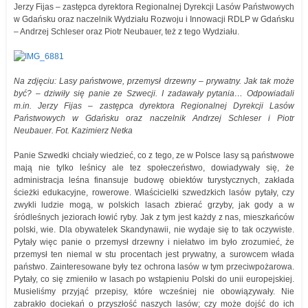
Jerzy Fijas – zastępca dyrektora Regionalnej Dyrekcji Lasów Państwowych
w Gdańsku oraz naczelnik Wydziału Rozwoju i Innowacji RDLP w Gdańsku
– Andrzej Schleser oraz Piotr Neubauer, też z tego Wydziału.
Na zdjęciu: Lasy państwowe, przemysł drzewny – prywatny. Jak tak może
być? – dziwiły się panie ze Szwecji. I zadawały pytania… Odpowiadali
m.in. Jerzy Fijas – zastępca dyrektora Regionalnej Dyrekcji Lasów
Państwowych w Gdańsku oraz naczelnik Andrzej Schleser i Piotr
Neubauer. Fot. Kazimierz Netka
Panie Szwedki chciały wiedzieć, co z tego, ze w Polsce lasy są państwowe
mają nie tylko leśnicy ale tez społeczeństwo, dowiadywały się, że
administracja leśna finansuje budowę obiektów turystycznych, zakłada
ścieżki edukacyjne, rowerowe. Właścicielki szwedzkich lasów pytały, czy
zwykli ludzie mogą, w polskich lasach zbierać grzyby, jak gody a w
śródleśnych jeziorach łowić ryby. Jak z tym jest każdy z nas, mieszkańców
polski, wie. Dla obywatelek Skandynawii, nie wydaje się to tak oczywiste.
Pytały więc panie o przemysł drzewny i niełatwo im było zrozumieć, że
przemysł ten niemal w stu procentach jest prywatny, a surowcem włada
państwo. Zainteresowane były tez ochrona lasów w tym przeciwpożarowa.
Pytały, co się zmieniło w lasach po wstąpieniu Polski do unii europejskiej.
Musieliśmy przyjąć przepisy, które wcześniej nie obowiązywały. Nie
zabrakło dociekań o przyszłość naszych lasów; czy może dojść do ich