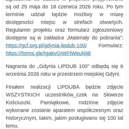
są od 25 maja do 18 czerwca 2026 roku. Po tym
terminie udział będzie możliwy w miarę
dostępności miejsc w strefach otwartych.
Regulamin projektu oraz formularz zgłoszeniowy
dostępne są w zakładce „Materiały do pobrania”:
https://gcf.org.pl/gdynia-lipdub-100/
Formularz:
https://forms.gle/tgakvGjWFtWeuNji8
Nagrania do „Gdynia LIPDUB 100” odbędą się 6
września 2026 roku w przestrzeni miejskiej Gdyni.
Finałem realizacji LIPDUBA będzie zdjęcie
WSZYSTKICH uczestników_czek na Skwerze
Kościuszki. Pamiątkowe, rodzinne zdjęcie
wykonane zostanie aparatem współczesnym oraz
historycznym, takim, jakim posługiwano się 100 lat
temu.