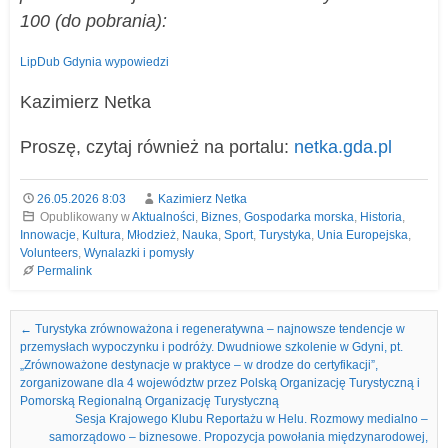
100 (do pobrania):
LipDub Gdynia wypowiedzi
Kazimierz Netka
Proszę, czytaj również na portalu:
netka.gda.pl
26.05.2026 8:03
Kazimierz Netka
Opublikowany w
Aktualności
,
Biznes
,
Gospodarka morska
,
Historia
,
Innowacje
,
Kultura
,
Młodzież
,
Nauka
,
Sport
,
Turystyka
,
Unia Europejska
,
Volunteers
,
Wynalazki i pomysły
Permalink
Nawigacja we wpisach
←
Turystyka zrównoważona i regeneratywna – najnowsze tendencje w
przemysłach wypoczynku i podróży. Dwudniowe szkolenie w Gdyni, pt.
„Zrównoważone destynacje w praktyce – w drodze do certyfikacji”,
zorganizowane dla 4 województw przez Polską Organizację Turystyczną i
Pomorską Regionalną Organizację Turystyczną
Sesja Krajowego Klubu Reportażu w Helu. Rozmowy medialno –
samorządowo – biznesowe. Propozycja powołania międzynarodowej,