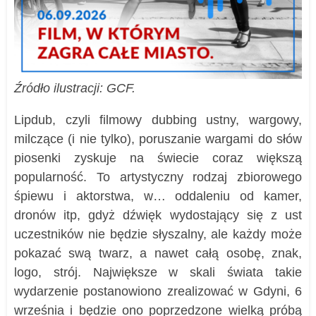
Źródło ilustracji: GCF.
Lipdub, czyli filmowy dubbing ustny, wargowy,
milczące (i nie tylko), poruszanie wargami do słów
piosenki zyskuje na świecie coraz większą
popularność. To artystyczny rodzaj zbiorowego
śpiewu i aktorstwa, w… oddaleniu od kamer,
dronów itp, gdyż dźwięk wydostający się z ust
uczestników nie będzie słyszalny, ale każdy może
pokazać swą twarz, a nawet całą osobę, znak,
logo, strój. Największe w skali świata takie
wydarzenie postanowiono zrealizować w Gdyni, 6
września i będzie ono poprzedzone wielką próbą