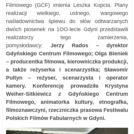
Filmowego (GCF) imienia Leszka Kopcia. Plany
realizacji wielkiego, ustnego, wargowego
naśladownictwa śpiewu do słów odtwarzanych
dwóch piosenek na 1OO-lecie Gdyni przedstawili
realizatorzy tego zamierzenia,
pomysłodawcy:
Jerzy Rados – dyrektor
Gdyńskiego Centrum Filmowego; Olga Bieniek
–
producentka filmowa, kierowniczka produkcji,
a także reżyserka i scenarzystka;
Sławomir
Pultyn – r
eżyser, scenarzysta i operator
kamery. Konferencję prowadziła
Krystyna
Weiher-Sitkiewicz
z
Gdyńskiego Centrum
Filmowego, animatorka kultury, etnografka,
filmoznawczyni, rzeczniczka prasowa Festiwalu
Polskich Filmów Fabularnych w Gdyni.