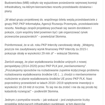
Budownictwa (MIB) odbyło się wyjazdowe posiedzenie sejmowej komisji
infrastruktury, na którym kierownictwo resortu przedstawiło działania i
plany.
„W skład grupy projektowej ds. wspólnego biletu wejdą przedstawiciele z
grupy PKP, PKP Informatyka, Agencji Rozwoju Przemysłu, przedstawiciele
resortu. Niedługo zespół projektowy pochwali się swoim dorobkiem i
pokaże, czym wspólny bilet powinien być i jak organizować rynek
przewozów pasażerskich” – powiedział Stomma.
Poinformował, że w ub. roku PKP Intercity zanotowały stratę. „Wstępny,
jeszcze nie zaudytowany wynik finansowy PKP Intercity za 2015 r.
pokazuje stratę w wysokości 29 mln zł” – wskazał Stomma.
Zwrócił uwagę, że plan wydatkowania środków unijnych z nowej
perspektywy (2014-2020) przez PKP PLK jest „nierównomierny”.
„Poszukujemy sposobów na rozładowanie zupełnie krytycznego problemu
rozładowania wydatkowania środków UE (…); chodzi o nierównomierne
rozłożenie w planie wydatkowania środków UE przez PKP PLK. Nasi
poprzednicy przewidzieli w latach 2018 i 2019 spiętrzenie inwestycji o
wysokości 18-19 mld zł rocznie. To się nie da zrobić i nie da się prosto tej
katastrofy rozwiązać” – podkreślił Stomma.
Jednym z pomysłów resortu – jak wskazał – jest zwiększenie liczby
projektów dotyczących infrastruktury punktowej, w tym dworców