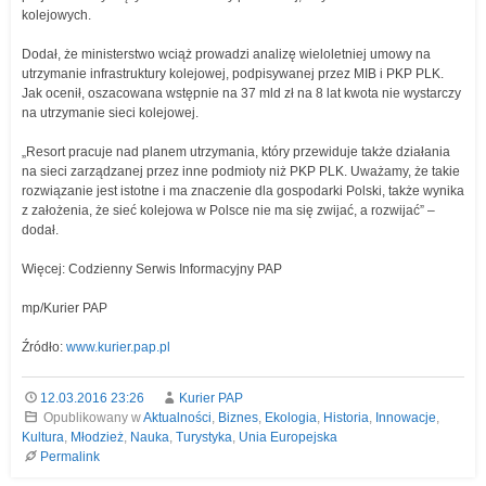
kolejowych.
Dodał, że ministerstwo wciąż prowadzi analizę wieloletniej umowy na
utrzymanie infrastruktury kolejowej, podpisywanej przez MIB i PKP PLK.
Jak ocenił, oszacowana wstępnie na 37 mld zł na 8 lat kwota nie wystarczy
na utrzymanie sieci kolejowej.
„Resort pracuje nad planem utrzymania, który przewiduje także działania
na sieci zarządzanej przez inne podmioty niż PKP PLK. Uważamy, że takie
rozwiązanie jest istotne i ma znaczenie dla gospodarki Polski, także wynika
z założenia, że sieć kolejowa w Polsce nie ma się zwijać, a rozwijać” –
dodał.
Więcej: Codzienny Serwis Informacyjny PAP
mp/Kurier PAP
Źródło:
www.kurier.pap.pl
12.03.2016 23:26
Kurier PAP
Opublikowany w
Aktualności
,
Biznes
,
Ekologia
,
Historia
,
Innowacje
,
Kultura
,
Młodzież
,
Nauka
,
Turystyka
,
Unia Europejska
Permalink