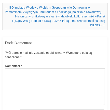
Nawigacja we wpisach
←
III Olimpiada Wiedzy o Wiejskim Gospodarstwie Domowym w
Pomorskiem. Zwyciężyła Pani rodem z Łódzkiego, po szkole zawodowej.
Historyczny, unikatowy w skali świata obiekt kultury techniki – Kanał
łączący Wisłę i Elbląg z Iławą oraz Ostródą – ma szansę trafić na Listę
UNESCO
→
Dodaj komentarz
Twój adres e-mail nie zostanie opublikowany.
Wymagane pola są
oznaczone
*
Komentarz
*