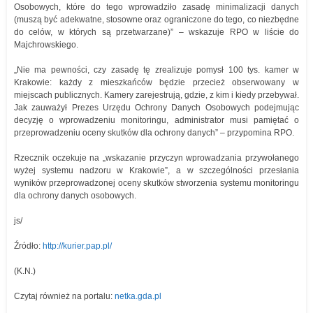
Osobowych, które do tego wprowadziło zasadę minimalizacji danych
(muszą być adekwatne, stosowne oraz ograniczone do tego, co niezbędne
do celów, w których są przetwarzane)” – wskazuje RPO w liście do
Majchrowskiego.
„Nie ma pewności, czy zasadę tę zrealizuje pomysł 100 tys. kamer w
Krakowie: każdy z mieszkańców będzie przecież obserwowany w
miejscach publicznych. Kamery zarejestrują, gdzie, z kim i kiedy przebywał.
Jak zauważył Prezes Urzędu Ochrony Danych Osobowych podejmując
decyzję o wprowadzeniu monitoringu, administrator musi pamiętać o
przeprowadzeniu oceny skutków dla ochrony danych” – przypomina RPO.
Rzecznik oczekuje na „wskazanie przyczyn wprowadzania przywołanego
wyżej systemu nadzoru w Krakowie”, a w szczególności przesłania
wyników przeprowadzonej oceny skutków stworzenia systemu monitoringu
dla ochrony danych osobowych.
js/
Źródło:
http://kurier.pap.pl/
(K.N.)
Czytaj również na portalu:
netka.gda.pl