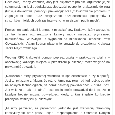
Docelowo, Radny Wantuch, który jest inicjatorem projektu argumentuje, że
celem systemu jest „redukcja przestępczości pospolitej praktycznie do zera
(funkcja dowodowa, pomocy i prewencji)” oraz „zlikwidowanie problemu z
zaginięciami osób oraz zwiększenie bezpieczeństwa policjantów i
strażników miejskich podczas interwencji w miejscach publicznych”.
Pomysł ten zaniepokoił jednego z mieszkańców Krakowa, który wskazuje,
że tak licznie rozmieszczone kamery mogą naruszać prywatność
mieszkańców. W związku z sygnałem od mieszkańca Rzecznik Praw
Obywatelskich Adam Bodnar pisze w tej sprawie do prezydenta Krakowa
Jacka Majchrowskiego.
Według RPO krakowski pomysł poprzez „stałą – praktycznie totalną –
obserwację każdego miejsca w przestrzeni publicznej” może wpłynąć na
prywatność obywateli.
„Naruszanie sfery prywatnej wzbudza w społeczeństwie duży niepokój.
Jest to związane z faktem, że różne formy nadzoru nad jednostką, oparte
na nowych technologiach, są coraz bardziej powszechne” – pisze RPO.
Jak wskazuje, taka „totalna” obserwacja może prowadzić do tego, że „o
każdym będzie można powiedzieć, kiedy, z kim i gdzie konkretnie
przebywał w miejscu publicznym”.
„Musimy pamiętać, że prywatność jednostki jest wartością chronioną
konstytucyjnie oraz przez unijne Rozporządzenie o Ochronie Danych