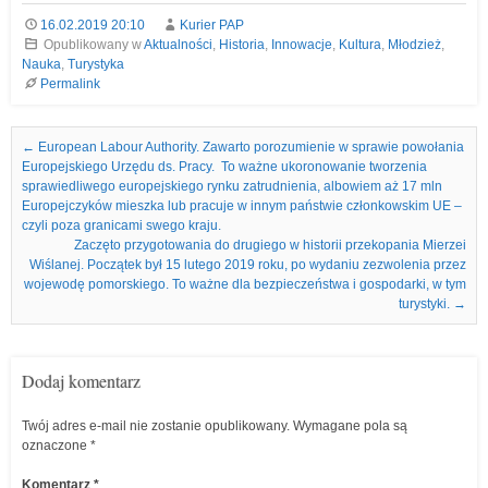
16.02.2019 20:10
Kurier PAP
Opublikowany w
Aktualności
,
Historia
,
Innowacje
,
Kultura
,
Młodzież
,
Nauka
,
Turystyka
Permalink
Nawigacja we wpisach
←
European Labour Authority. Zawarto porozumienie w sprawie powołania
Europejskiego Urzędu ds. Pracy. To ważne ukoronowanie tworzenia
sprawiedliwego europejskiego rynku zatrudnienia, albowiem aż 17 mln
Europejczyków mieszka lub pracuje w innym państwie członkowskim UE –
czyli poza granicami swego kraju.
Zaczęto przygotowania do drugiego w historii przekopania Mierzei
Wiślanej. Początek był 15 lutego 2019 roku, po wydaniu zezwolenia przez
wojewodę pomorskiego. To ważne dla bezpieczeństwa i gospodarki, w tym
turystyki.
→
Dodaj komentarz
Twój adres e-mail nie zostanie opublikowany.
Wymagane pola są
oznaczone
*
Komentarz
*