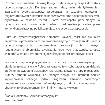
Również w Komendzie Głównej Policji działa specjalny zespół do walki z
cyberprzestępczością. Do jego zadań należy m.in. identyfikowanie i
zwalczanie cyberprzestępstw, współpraca na szczeblu krajowym i
międzynarodowym z instytucjami państwowymi oraz sektorem publicznym i
prywatnym w zakresie metod i form przestępstw popełnianych w
cyberprzestrzeni; prowadzenie nadzoru nad realizacją zadań przez
komórki organizacyjne policji zajmujące się cyberprzestępczością.
Biuro ds. cyberprzestępczości Komendy Głównej Policji ma się także
zajmować wprowadzeniem najnowocześniejszych rozwiązań do walki z
cyberprzestępczością, opracowaniem propozycji zmian prawnych
regulujących problematykę zwalczania tego typu przestępstw a także
wspierać w walce z cyberprzestępczością jednostki terenowych policji.
W ostatnim raporcie przygotowanym przez resort spraw wewnętrznych o
stanie bezpieczeństwa w Polsce wskazano, że w cyberprzestrzeni działają
zarówno indywidualni przestępcy, jak i zorganizowane grupy przestępcze.
Autorzy raportu wskazują, że rosnący dostęp do internetu sprzyja
występowaniu różnego rodzaju zagrożeń, zarówno dotyczących
bezpieczeństwa systemów informatycznych, jak i przestępczość o
charakterze ekonomicznym, kryminalnym i narkotykowym.
Źródło: Codzienny Serwis Informacyjny PAP
wk/Kurier PAP