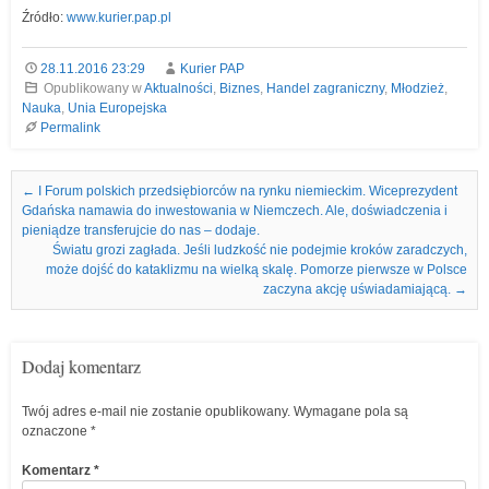
Źródło:
www.kurier.pap.pl
28.11.2016 23:29
Kurier PAP
Opublikowany w
Aktualności
,
Biznes
,
Handel zagraniczny
,
Młodzież
,
Nauka
,
Unia Europejska
Permalink
Nawigacja we wpisach
←
I Forum polskich przedsiębiorców na rynku niemieckim. Wiceprezydent
Gdańska namawia do inwestowania w Niemczech. Ale, doświadczenia i
pieniądze transferujcie do nas – dodaje.
Światu grozi zagłada. Jeśli ludzkość nie podejmie kroków zaradczych,
może dojść do kataklizmu na wielką skalę. Pomorze pierwsze w Polsce
zaczyna akcję uświadamiającą.
→
Dodaj komentarz
Twój adres e-mail nie zostanie opublikowany.
Wymagane pola są
oznaczone
*
Komentarz
*