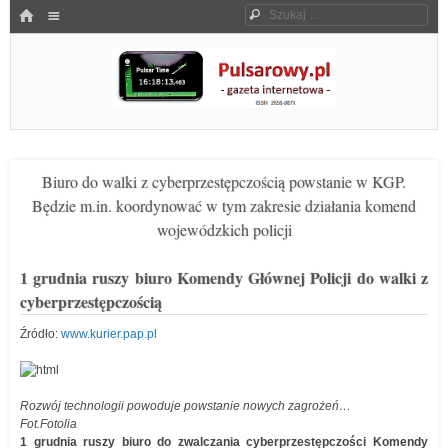
Menu
HOME
Szukaj
SKOCZ DO TREŚCI
Pulsarowy.pl
Biuro do walki z cyberprzestępczością powstanie w KGP.
Będzie m.in. koordynować w tym zakresie działania komend
wojewódzkich policji
1 grudnia ruszy biuro Komendy Głównej Policji do walki z
cyberprzestępczością
Źródło:
www.kurier.pap.pl
Rozwój technologii powoduje powstanie nowych zagrożeń…
Fot.Fotolia
1 grudnia ruszy biuro do zwalczania cyberprzestępczości Komendy