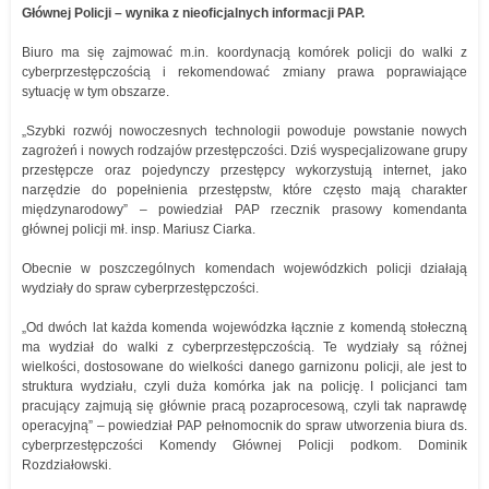
Głównej Policji – wynika z nieoficjalnych informacji PAP.
Biuro ma się zajmować m.in. koordynacją komórek policji do walki z
cyberprzestępczością i rekomendować zmiany prawa poprawiające
sytuację w tym obszarze.
„Szybki rozwój nowoczesnych technologii powoduje powstanie nowych
zagrożeń i nowych rodzajów przestępczości. Dziś wyspecjalizowane grupy
przestępcze oraz pojedynczy przestępcy wykorzystują internet, jako
narzędzie do popełnienia przestępstw, które często mają charakter
międzynarodowy” – powiedział PAP rzecznik prasowy komendanta
głównej policji mł. insp. Mariusz Ciarka.
Obecnie w poszczególnych komendach wojewódzkich policji działają
wydziały do spraw cyberprzestępczości.
„Od dwóch lat każda komenda wojewódzka łącznie z komendą stołeczną
ma wydział do walki z cyberprzestępczością. Te wydziały są różnej
wielkości, dostosowane do wielkości danego garnizonu policji, ale jest to
struktura wydziału, czyli duża komórka jak na policję. I policjanci tam
pracujący zajmują się głównie pracą pozaprocesową, czyli tak naprawdę
operacyjną” – powiedział PAP pełnomocnik do spraw utworzenia biura ds.
cyberprzestępczości Komendy Głównej Policji podkom. Dominik
Rozdziałowski.