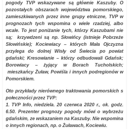
pogody TVP wskazywane są głównie Kaszuby. O
pozostałych obszarach województwa pomorskiego,
zamieszkiwanych przez inne grupy etniczne, TVP w
prognozach tych wspomina o wiele rzadziej, albo
wcale. To jest poniżanie tych, którzy Kaszubami nie
są; krzywdzeni są np. Słowińcy (istnieje Pobrzeże
Słowińskie); Kociewiacy – których Mała Ojczyzna
przylega do dolnej Wisły od Świecia po powiat
gdański; Kresowianie – którzy odbudowali Gdańsk;
Borowiacy – żyjący w Borach Tucholskich;
mieszkańcy Żuław, Powiśla i innych podregionów w
Pomorskiem.
Oto przykłady nierównego traktowania pomorskich s
połeczności przez TVP:
1. TVP Info, niedziela. 20 czerwca 2020 r., ok. godz.
6.50. Prezenter prognozy pogody mówi o wybrzeżu
gdańskim, ze wskazaniem na Kaszuby. Nie wspomina
o innych regionach, np. o Żuławach, Kociewiu.