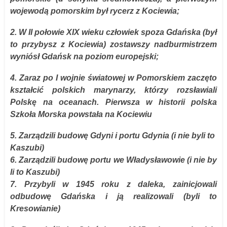
wojewodą pomorskim był rycerz z Kociewia;
2. W II połowie XIX wieku człowiek spoza Gdańska (był
to przybysz z Kociewia) zostawszy nadburmistrzem
wyniósł Gdańsk na poziom europejski;
4. Zaraz po I wojnie światowej w Pomorskiem zaczęto
kształcić polskich marynarzy, którzy rozsławiali
Polskę na oceanach. Pierwsza w historii polska
Szkoła Morska powstała na Kociewiu
5. Zarządzili budowę Gdyni i portu Gdynia (i nie byli to
Kaszubi)
6. Zarządzili budowę portu we Władysławowie (i nie by
li to Kaszubi)
7. Przybyli w 1945 roku z daleka, zainicjowali
odbudowę Gdańska i ją realizowali (byli to
Kresowianie)