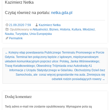
Kazimierz Netka
Czytaj również na portalu:
netka.gda.pl
21.09.2020 7:59
Kazimierz Netka
Opublikowany w
Aktualności
,
Biznes
,
Historia
,
Kultura
,
Młodzież
,
Nauka
,
Turystyka
,
Unia Europejska
Permalink
Nawigacja we wpisach
←
Kolejny etap powstawania Publicznego Terminalu Promowego w Porcie
Gdynia. Terminal ten połączony będzie z lądowym, międzynarodowym
układem komunikacyjnym poprzez ulice: Polską, Janka Wiśniewskiego;
Trasę Kwiatkowskiego; Obwodnicę Trójmiasta oraz Autostradę A1
Informacje z Urzędu Statystycznego w Gdańsku. Obchodzimy Dzień bez
Samochodu, ale coraz więcej gospodarstw ma auta. Zmniejsza się
odsetek rodzin posiadających rowery
→
Dodaj komentarz
Twój adres e-mail nie zostanie opublikowany.
Wymagane pola są