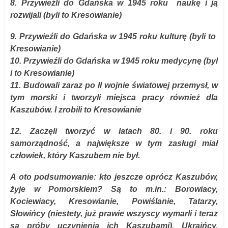
8. Przywieźli do Gdańska w 1945 roku naukę i ją
rozwijali (byli to Kresowianie)
9. Przywieźli do Gdańska w 1945 roku kulturę (byli to
Kresowianie)
10. Przywieźli do Gdańska w 1945 roku medycynę (byl
i to Kresowianie)
11. Budowali zaraz po II wojnie światowej przemysł, w
tym morski i tworzyli miejsca pracy również dla
Kaszubów. I zrobili to Kresowianie
12. Zaczęli tworzyć w latach 80. i 90. roku
samorządność, a największe w tym zasługi miał
człowiek, który Kaszubem nie był.
A oto podsumowanie: kto jeszcze oprócz Kaszubów,
żyje w Pomorskiem? Są to m.in.: Borowiacy,
Kociewiacy, Kresowianie, Powiślanie, Tatarzy,
Słowińcy (niestety, już prawie wszyscy wymarli i teraz
są próby uczynienia ich Kaszubami), Ukraińcy,