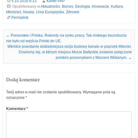
5.10.2016 6:13
Kurier PAP
Opublikowany w
Aktualności
,
Biznes
,
Ekologia
,
Innowacje
,
Kultura
,
Młodzież
,
Nauka
,
Unia Europejska
,
Zdrowie
Permalink
Nawigacja we wpisach
←
Pomorskie i Polska. Rekordy na rynku pracy. Tak niskiego bezrobocia
nie było od wejścia Polski do UE.
Wkrótce powstanie dokładniejsza wizja budowy kanału w poprzek Mierzei.
Dowiemy się, w którym miejscu Morze Bałtyckie zostanie połączone
polskim przesmykiem z Morzem Wiślanym.
→
Dodaj komentarz
Twój adres e-mail nie zostanie opublikowany.
Wymagane pola są
oznaczone
*
Komentarz
*