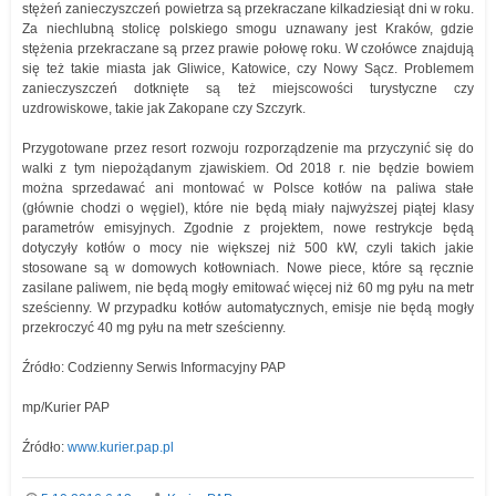
stężeń zanieczyszczeń powietrza są przekraczane kilkadziesiąt dni w roku.
Za niechlubną stolicę polskiego smogu uznawany jest Kraków, gdzie
stężenia przekraczane są przez prawie połowę roku. W czołówce znajdują
się też takie miasta jak Gliwice, Katowice, czy Nowy Sącz. Problemem
zanieczyszczeń dotknięte są też miejscowości turystyczne czy
uzdrowiskowe, takie jak Zakopane czy Szczyrk.
Przygotowane przez resort rozwoju rozporządzenie ma przyczynić się do
walki z tym niepożądanym zjawiskiem. Od 2018 r. nie będzie bowiem
można sprzedawać ani montować w Polsce kotłów na paliwa stałe
(głównie chodzi o węgiel), które nie będą miały najwyższej piątej klasy
parametrów emisyjnych. Zgodnie z projektem, nowe restrykcje będą
dotyczyły kotłów o mocy nie większej niż 500 kW, czyli takich jakie
stosowane są w domowych kotłowniach. Nowe piece, które są ręcznie
zasilane paliwem, nie będą mogły emitować więcej niż 60 mg pyłu na metr
sześcienny. W przypadku kotłów automatycznych, emisje nie będą mogły
przekroczyć 40 mg pyłu na metr sześcienny.
Źródło: Codzienny Serwis Informacyjny PAP
mp/Kurier PAP
Źródło:
www.kurier.pap.pl