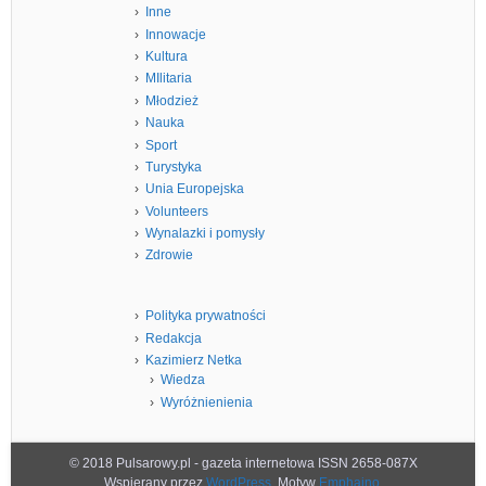
Inne
Innowacje
Kultura
MIlitaria
Młodzież
Nauka
Sport
Turystyka
Unia Europejska
Volunteers
Wynalazki i pomysły
Zdrowie
Polityka prywatności
Redakcja
Kazimierz Netka
Wiedza
Wyróżnienienia
© 2018 Pulsarowy.pl - gazeta internetowa ISSN 2658-087X
Wspierany przez
WordPress
. Motyw
Emphaino
.