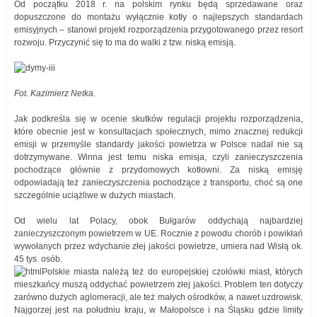
Od początku 2018 r. na polskim rynku będą sprzedawane oraz
dopuszczone do montażu wyłącznie kotły o najlepszych standardach
emisyjnych – stanowi projekt rozporządzenia przygotowanego przez resort
rozwoju. Przyczynić się to ma do walki z tzw. niską emisją.
Fot. Kazimierz Netka.
Jak podkreśla się w ocenie skutków regulacji projektu rozporządzenia,
które obecnie jest w konsultacjach społecznych, mimo znacznej redukcji
emisji w przemyśle standardy jakości powietrza w Polsce nadal nie są
dotrzymywane. Winna jest temu niska emisja, czyli zanieczyszczenia
pochodzące głównie z przydomowych kotłowni. Za niską emisję
odpowiadają też zanieczyszczenia pochodzące z transportu, choć są one
szczególnie uciążliwe w dużych miastach.
Od wielu lat Polacy, obok Bułgarów oddychają najbardziej
zanieczyszczonym powietrzem w UE. Rocznie z powodu chorób i powikłań
wywołanych przez wdychanie złej jakości powietrze, umiera nad Wisłą ok.
45 tys. osób.
Polskie miasta należą też do europejskiej czołówki miast, których
mieszkańcy muszą oddychać powietrzem złej jakości. Problem ten dotyczy
zarówno dużych aglomeracji, ale też małych ośrodków, a nawet uzdrowisk.
Najgorzej jest na południu kraju, w Małopolsce i na Śląsku gdzie limity