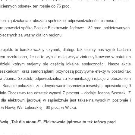
ciennych odsetek ten rośnie do 76 proc.
eniają działania z obszaru społecznej odpowiedzialności biznesu i
óre prowadzi spółka Polskie Elektrownie Jądrowe – 82 proc. ankietowanych
ołecznych za ważny dla ich regionu.
 projektu to bardzo ważny czynnik, dlatego tak cieszy nas wynik badania
tem przekonana, że na te wyniki mają wpływ zintensyfikowane w ostatnim
, dzięki którym stajemy się częścią lokalnej społeczności. Nasze akcje
mieszkańcami oraz samorządami przynoszą pozytywne efekty w postaci tak
wi Joanna Szostek, odpowiedzialna za komunikację i relacje z otoczeniem
– Badanie pokazało, że zdecydowanie przeciwko inwestycji opowiada się 9
inie Choczewo ten odsetek wynosi 7 procent – dodaje Joanna Szostek. Z
dla elektrowni jądrowej w sąsiedztwie jest także na wysokim poziomie i
 w Nowej Wsi Lęborskiej i 80 proc. w Wicku.
wią „Tak dla atomu!”. Elektrownia jądrowa to też tańszy prąd