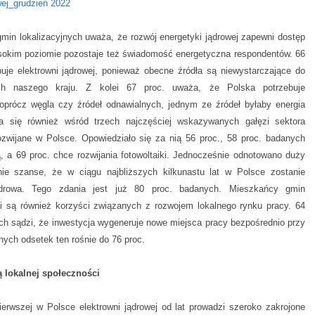
ej_grudzień 2022
gmin lokalizacyjnych uważa, że rozwój energetyki jądrowej zapewni dostęp
wysokim poziomie pozostaje też świadomość energetyczna respondentów. 66
buje elektrowni jądrowej, ponieważ obecne źródła są niewystarczające do
ych naszego kraju. Z kolei 67 proc. uważa, że Polska potrzebuje
 oprócz węgla czy źródeł odnawialnych, jednym ze źródeł byłaby energia
ła się również wśród trzech najczęściej wskazywanych gałęzi sektora
ozwijane w Polsce. Opowiedziało się za nią 56 proc., 58 proc. badanych
 a 69 proc. chce rozwijania fotowoltaiki. Jednocześnie odnotowano duży
ie szanse, że w ciągu najbliższych kilkunastu lat w Polsce zostanie
ądrowa. Tego zdania jest już 80 proc. badanych. Mieszkańcy gmin
mi są również korzyści związanych z rozwojem lokalnego rynku pracy. 64
ch sądzi, że inwestycja wygeneruje nowe miejsca pracy bezpośrednio przy
ych odsetek ten rośnie do 76 proc.
 lokalnej społeczności
erwszej w Polsce elektrowni jądrowej od lat prowadzi szeroko zakrojone