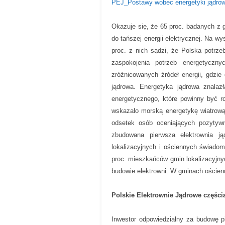
PEJ_Postawy wobec energetyki jądrow
Okazuje się, że 65 proc. badanych z 
do tańszej energii elektrycznej. Na 
proc. z nich sądzi, że Polska potrze
zaspokojenia potrzeb energetyczn
zróżnicowanych źródeł energii, gdzie
jądrowa. Energetyka jądrowa znalaz
energetycznego, które powinny być r
wskazało morską energetykę wiatrową,
odsetek osób oceniających pozytywn
zbudowana pierwsza elektrownia j
lokalizacyjnych i ościennych świado
proc. mieszkańców gmin lokalizacyjny
budowie elektrowni. W gminach ościenn
Polskie Elektrownie Jądrowe częścią
Inwestor odpowiedzialny za budowę pi