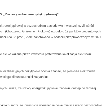
S „Postawy wobec energetyki jądrowej”:
ektrowni jądrowej w bezpośrednim sąsiedztwie inwestycji czyli wśród
ych (Choczewo, Gniewino i Krokowa) wzrosło o 12 punktów procentowych
wnaniu do 63 proc., które zanotowano w badaniu przeprowadzonym w 2021
e się wskazana przez inwestora preferowana lokalizacja elektrowni
 lokalizacyjnych pozytywnie ocenia szanse, że pierwsza elektrownia
 ciągu kilkunastu najbliższych lat.
jnych uważa, że rozwój energetyki jądrowej zapewni dostęp do tańszej
cyjnych sądzi, że inwestycja wygeneruje nowe miejsca pracy bezpośrednio