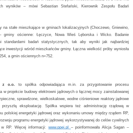
ch wyników – mówi Sebastian Stefański, Kierownik Zespołu Badań
.
y na stałe mieszkające w gminach lokalizacyjnych (Choczewo, Gniewino,
– gminy ościenne: Łęczyce, Nowa Wieś Lęborska i Wicko. Badanie
i standardami badań statystycznych, tak aby wyniki jak najbardziej
zące inwestycji wśród mieszkańców gminy. Łączna wielkość próby wyniosła
254, a gmin ościennych n=752.
 z o.o.
to spółka odpowiadająca m.in. za przygotowanie procesu
ora w projekcie budowy elektrowni jądrowych o łącznej mocy zainstalowanej
zpieczne, sprawdzone, wielkoskalowe, wodne ciśnieniowe reaktory jądrowe
ną przyszłą eksploatację. Spółka wspiera też administrację rządową w
ramu polskiej energetyki jądrowej oraz wykonaniu umowy między rządem RP,
ozwoju programu energetyki jądrowej wykorzystywanej do celów cywilnych
 w RP. Więcej informacji:
www.ppej.pl
– poinformowała Alicja Sagan –