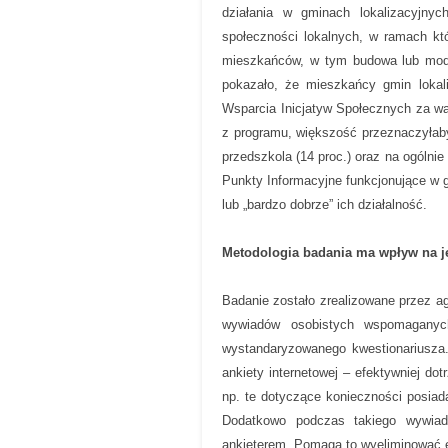
działania w gminach lokalizacyjny
społeczności lokalnych, w ramach któ
mieszkańców, w tym budowa lub mode
pokazało, że mieszkańcy gmin lokal
Wsparcia Inicjatyw Społecznych za w
z programu, większość przeznaczyłaby j
przedszkola (14 proc.) oraz na ogólni
Punkty Informacyjne funkcjonujące w g
lub „bardzo dobrze” ich działalność.
Metodologia badania ma wpływ na 
Badanie zostało zrealizowane przez a
wywiadów osobistych wspomaganyc
wystandaryzowanego kwestionariusza.
ankiety internetowej – efektywniej dot
np. te dotyczące konieczności posiad
Dodatkowo podczas takiego wywiad
ankieterem. Pomaga to wyeliminować e