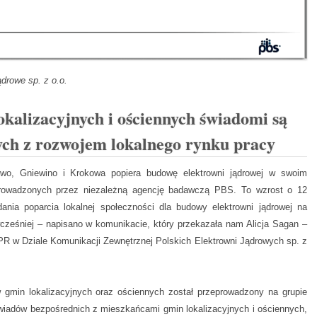
ądrowe sp. z o.o.
kalizacyjnych i ościennych świadomi są
ych z rozwojem lokalnego rynku pracy
o, Gniewino i Krokowa popiera budowę elektrowni jądrowej w swoim
prowadzonych przez niezależną agencję badawczą PBS. To wzrost o 12
nia poparcia lokalnej społeczności dla budowy elektrowni jądrowej na
cześniej – napisano w komunikacie, który przekazała nam Alicja Sagan –
 PR w Dziale Komunikacji Zewnętrznej Polskich Elektrowni Jądrowych sp. z
gmin lokalizacyjnych oraz ościennych został przeprowadzony na grupie
wiadów bezpośrednich z mieszkańcami gmin lokalizacyjnych i ościennych,