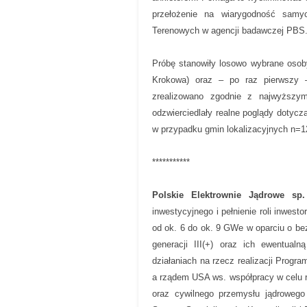
przełożenie na wiarygodność samy
Terenowych w agencji badawczej PBS
Próbę stanowiły losowo wybrane osob
Krokowa) oraz – po raz pierwszy 
zrealizowano zgodnie z najwyższym
odzwierciedlały realne poglądy dotyc
w przypadku gmin lokalizacyjnych n=1
***********
Polskie Elektrownie Jądrowe sp.
inwestycyjnego i pełnienie roli inwest
od ok. 6 do ok. 9 GWe w oparciu o be
generacji III(+) oraz ich ewentual
działaniach na rzecz realizacji Prog
a rządem USA ws. współpracy w celu r
oraz cywilnego przemysłu jądrowego