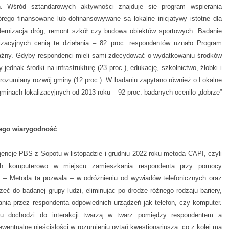
ch. Wśród sztandarowych aktywności znajduje się program wspierania
rego finansowane lub dofinansowywane są lokalne inicjatywy istotne dla
rnizacja dróg, remont szkół czy budowa obiektów sportowych. Badanie
izacyjnych cenią te działania – 82 proc. respondentów uznało Program
ażny. Gdyby respondenci mieli sami zdecydować o wydatkowaniu środków
ednak środki na infrastrukturę (23 proc.), edukację, szkolnictwo, żłobki i
e rozumiany rozwój gminy (12 proc.). W badaniu zapytano również o Lokalne
minach lokalizacyjnych od 2013 roku – 92 proc. badanych oceniło „dobrze”
jego wiarygodność
gencję PBS z Sopotu w listopadzie i grudniu 2022 roku metodą CAPI, czyli
h komputerowo w miejscu zamieszkania respondenta przy pomocy
 – Metoda ta pozwala – w odróżnieniu od wywiadów telefonicznych oraz
rzeć do badanej grupy ludzi, eliminując po drodze różnego rodzaju bariery,
ania przez respondenta odpowiednich urządzeń jak telefon, czy komputer.
u dochodzi do interakcji twarzą w twarz pomiędzy respondentem a
wentualne nieścisłości w rozumieniu pytań kwestionariusza, co z kolei ma