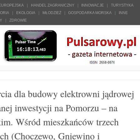
 EUROPEJSKA
HANDEL ZAGRANICZNY
INNOWACJE
TURYSTYKA
TORIA
EKOLOGIA
MŁODZIEŻ
GOSPODARKA MORSKA
INNE
ŁY
ZDROWIE
cia dla budowy elektrowni jądrowej
nej inwestycji na Pomorzu – na
kim. Wśród mieszkańców trzech
ych (Choczewo, Gniewino i