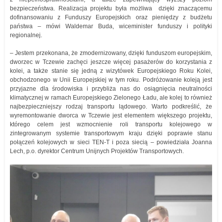
bezpieczeństwa. Realizacja projektu była możliwa dzięki znaczącemu
dofinansowaniu z Funduszy Europejskich oraz pieniędzy z budżetu
państwa – mówi Waldemar Buda, wiceminister funduszy i polityki
regionalnej.
– Jestem przekonana, że zmodernizowany, dzięki funduszom europejskim,
dworzec w Tczewie zachęci jeszcze więcej pasażerów do korzystania z
kolei, a także stanie się jedną z wizytówek Europejskiego Roku Kolei,
obchodzonego w Unii Europejskiej w tym roku. Podróżowanie koleją jest
przyjazne dla środowiska i przybliża nas do osiągnięcia neutralności
klimatycznej w ramach Europejskiego Zielonego Ładu, ale kolej to również
najbezpieczniejszy rodzaj transportu lądowego. Warto podkreślić, że
wyremontowanie dworca w Tczewie jest elementem większego projektu,
którego celem jest wzmocnienie roli transportu kolejowego w
zintegrowanym systemie transportowym kraju dzięki poprawie stanu
połączeń kolejowych w sieci TEN-T i poza siecią – powiedziała Joanna
Lech, p.o. dyrektor Centrum Unijnych Projektów Transportowych.