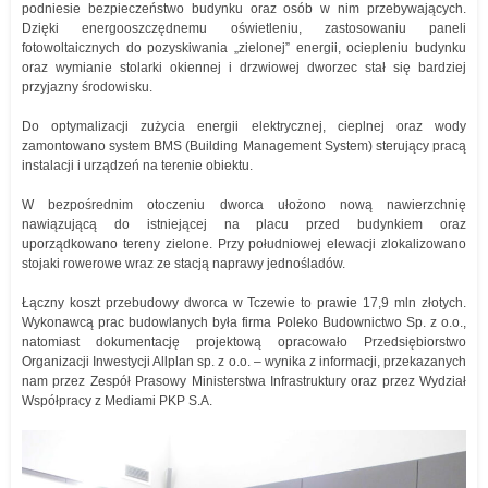
podniesie bezpieczeństwo budynku oraz osób w nim przebywających.
Dzięki energooszczędnemu oświetleniu, zastosowaniu paneli
fotowoltaicznych do pozyskiwania „zielonej” energii, ociepleniu budynku
oraz wymianie stolarki okiennej i drzwiowej dworzec stał się bardziej
przyjazny środowisku.
Do optymalizacji zużycia energii elektrycznej, cieplnej oraz wody
zamontowano system BMS (Building Management System) sterujący pracą
instalacji i urządzeń na terenie obiektu.
W bezpośrednim otoczeniu dworca ułożono nową nawierzchnię
nawiązującą do istniejącej na placu przed budynkiem oraz
uporządkowano tereny zielone. Przy południowej elewacji zlokalizowano
stojaki rowerowe wraz ze stacją naprawy jednośladów.
Łączny koszt przebudowy dworca w Tczewie to prawie 17,9 mln złotych.
Wykonawcą prac budowlanych była firma Poleko Budownictwo Sp. z o.o.,
natomiast dokumentację projektową opracowało Przedsiębiorstwo
Organizacji Inwestycji Allplan sp. z o.o. – wynika z informacji, przekazanych
nam przez Zespół Prasowy Ministerstwa Infrastruktury oraz przez Wydział
Współpracy z Mediami PKP S.A.