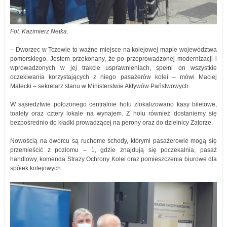
Fot. Kazimierz Netka.
– Dworzec w Tczewie to ważne miejsce na kolejowej mapie województwa
pomorskiego. Jestem przekonany, że po przeprowadzonej modernizacji i
wprowadzonych w jej trakcie usprawnieniach, spełni on wszystkie
oczekiwania korzystających z niego pasażerów kolei – mówi Maciej
Małecki – sekretarz stanu w Ministerstwie Aktywów Państwowych.
W sąsiedztwie położonego centralnie holu zlokalizowano kasy biletowe,
toalety oraz cztery lokale na wynajem. Z holu również dostaniemy się
bezpośrednio do kładki prowadzącej na perony oraz do dzielnicy Zatorze.
Nowością na dworcu są ruchome schody, którymi pasażerowie mogą się
przemieścić z poziomu – 1, gdzie znajdują się poczekalnia, pasaż
handlowy, komenda Straży Ochrony Kolei oraz pomieszczenia biurowe dla
spółek kolejowych.