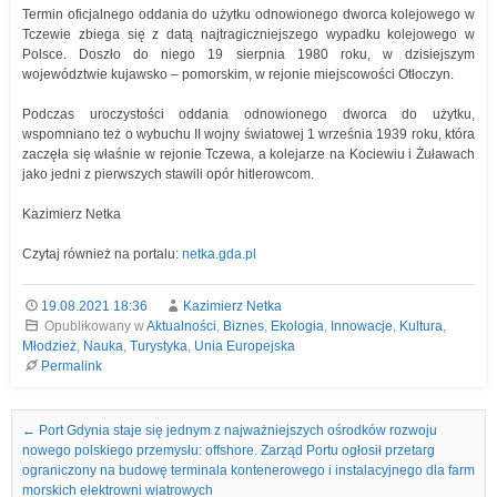
Termin oficjalnego oddania do użytku odnowionego dworca kolejowego w
Tczewie zbiega się z datą najtragiczniejszego wypadku kolejowego w
Polsce. Doszło do niego 19 sierpnia 1980 roku, w dzisiejszym
województwie kujawsko – pomorskim, w rejonie miejscowości Otłoczyn.
Podczas uroczystości oddania odnowionego dworca do użytku,
wspomniano też o wybuchu II wojny światowej 1 września 1939 roku, która
zaczęła się właśnie w rejonie Tczewa, a kolejarze na Kociewiu i Żuławach
jako jedni z pierwszych stawili opór hitlerowcom.
Kazimierz Netka
Czytaj również na portalu:
netka.gda.pl
19.08.2021 18:36
Kazimierz Netka
Opublikowany w
Aktualności
,
Biznes
,
Ekologia
,
Innowacje
,
Kultura
,
Młodzież
,
Nauka
,
Turystyka
,
Unia Europejska
Permalink
Nawigacja we wpisach
←
Port Gdynia staje się jednym z najważniejszych ośrodków rozwoju
nowego polskiego przemysłu: offshore. Zarząd Portu ogłosił przetarg
ograniczony na budowę terminala kontenerowego i instalacyjnego dla farm
morskich elektrowni wiatrowych