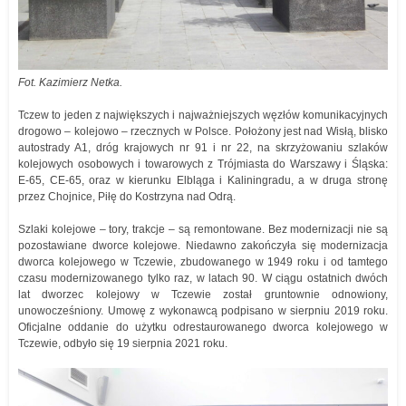
Fot. Kazimierz Netka.
Tczew to jeden z największych i najważniejszych węzłów komunikacyjnych
drogowo – kolejowo – rzecznych w Polsce. Położony jest nad Wisłą, blisko
autostrady A1, dróg krajowych nr 91 i nr 22, na skrzyżowaniu szlaków
kolejowych osobowych i towarowych z Trójmiasta do Warszawy i Śląska:
E-65, CE-65, oraz w kierunku Elbląga i Kaliningradu, a w druga stronę
przez Chojnice, Piłę do Kostrzyna nad Odrą.
Szlaki kolejowe – tory, trakcje – są remontowane. Bez modernizacji nie są
pozostawiane dworce kolejowe. Niedawno zakończyła się modernizacja
dworca kolejowego w Tczewie, zbudowanego w 1949 roku i od tamtego
czasu modernizowanego tylko raz, w latach 90. W ciągu ostatnich dwóch
lat dworzec kolejowy w Tczewie został gruntownie odnowiony,
unowocześniony. Umowę z wykonawcą podpisano w sierpniu 2019 roku.
Oficjalne oddanie do użytku odrestaurowanego dworca kolejowego w
Tczewie, odbyło się 19 sierpnia 2021 roku.