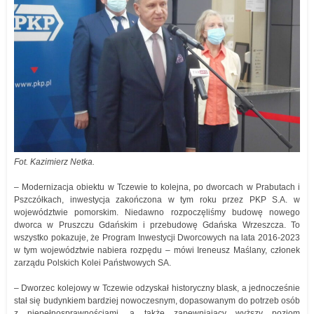
Fot. Kazimierz Netka.
– Modernizacja obiektu w Tczewie to kolejna, po dworcach w Prabutach i
Pszczółkach, inwestycja zakończona w tym roku przez PKP S.A. w
województwie pomorskim. Niedawno rozpoczęliśmy budowę nowego
dworca w Pruszczu Gdańskim i przebudowę Gdańska Wrzeszcza. To
wszystko pokazuje, że Program Inwestycji Dworcowych na lata 2016-2023
w tym województwie nabiera rozpędu – mówi Ireneusz Maślany, członek
zarządu Polskich Kolei Państwowych SA.
– Dworzec kolejowy w Tczewie odzyskał historyczny blask, a jednocześnie
stał się budynkiem bardziej nowoczesnym, dopasowanym do potrzeb osób
z niepełnosprawnościami, a także zapewniający wyższy poziom