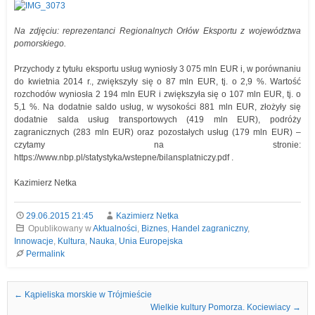
Na zdjęciu: reprezentanci Regionalnych Orłów Eksportu z województwa
pomorskiego.
Przychody z tytułu eksportu usług wyniosły 3 075 mln EUR i, w porównaniu
do kwietnia 2014 r., zwiększyły się o 87 mln EUR, tj. o 2,9 %. Wartość
rozchodów wyniosła 2 194 mln EUR i zwiększyła się o 107 mln EUR, tj. o
5,1 %. Na dodatnie saldo usług, w wysokości 881 mln EUR, złożyły się
dodatnie salda usług transportowych (419 mln EUR), podróży
zagranicznych (283 mln EUR) oraz pozostałych usług (179 mln EUR) –
czytamy na stronie:
https://www.nbp.pl/statystyka/wstepne/bilansplatniczy.pdf .
Kazimierz Netka
29.06.2015 21:45
Kazimierz Netka
Opublikowany w
Aktualności
,
Biznes
,
Handel zagraniczny
,
Innowacje
,
Kultura
,
Nauka
,
Unia Europejska
Permalink
Nawigacja we wpisach
←
Kąpieliska morskie w Trójmieście
Wielkie kultury Pomorza. Kociewiacy
→