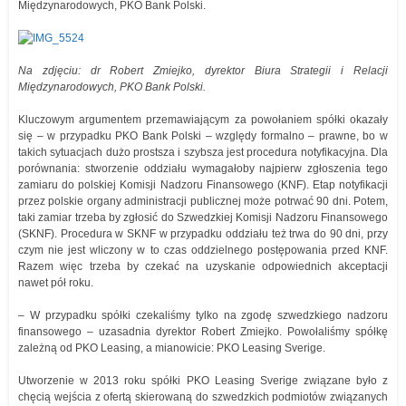
Międzynarodowych, PKO Bank Polski.
Na zdjęciu: dr Robert Zmiejko, dyrektor Biura Strategii i Relacji
Międzynarodowych, PKO Bank Polski.
Kluczowym argumentem przemawiającym za powołaniem spółki okazały
się – w przypadku PKO Bank Polski – względy formalno – prawne, bo w
takich sytuacjach dużo prostsza i szybsza jest procedura notyfikacyjna. Dla
porównania: stworzenie oddziału wymagałoby najpierw zgłoszenia tego
zamiaru do polskiej Komisji Nadzoru Finansowego (KNF). Etap notyfikacji
przez polskie organy administracji publicznej może potrwać 90 dni. Potem,
taki zamiar trzeba by zgłosić do Szwedzkiej Komisji Nadzoru Finansowego
(SKNF). Procedura w SKNF w przypadku oddziału też trwa do 90 dni, przy
czym nie jest wliczony w to czas oddzielnego postępowania przed KNF.
Razem więc trzeba by czekać na uzyskanie odpowiednich akceptacji
nawet pół roku.
– W przypadku spółki czekaliśmy tylko na zgodę szwedzkiego nadzoru
finansowego – uzasadnia dyrektor Robert Zmiejko. Powołaliśmy spółkę
zależną od PKO Leasing, a mianowicie: PKO Leasing Sverige.
Utworzenie w 2013 roku spółki PKO Leasing Sverige związane było z
chęcią wejścia z ofertą skierowaną do szwedzkich podmiotów związanych