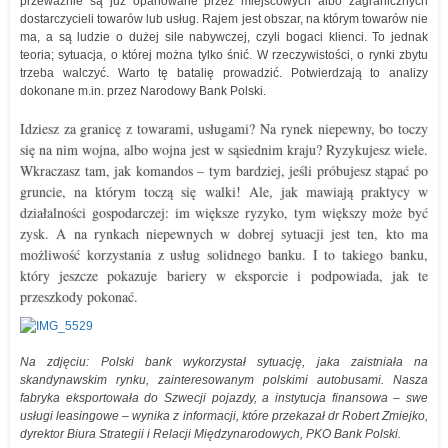
przeważnie są już opanowane przez miejscowych albo zagranicznych
dostarczycieli towarów lub usług. Rajem jest obszar, na którym towarów nie
ma, a są ludzie o dużej sile nabywczej, czyli bogaci klienci. To jednak
teoria; sytuacja, o której można tylko śnić. W rzeczywistości, o rynki zbytu
trzeba walczyć. Warto tę batalię prowadzić. Potwierdzają to analizy
dokonane m.in. przez Narodowy Bank Polski.
Idziesz za granicę z towarami, usługami? Na rynek niepewny, bo toczy
się na nim wojna, albo wojna jest w sąsiednim kraju? Ryzykujesz wiele.
Wkraczasz tam, jak komandos – tym bardziej, jeśli próbujesz stąpać po
gruncie, na którym toczą się walki! Ale, jak mawiają praktycy w
działalności gospodarczej: im większe ryzyko, tym większy może być
zysk. A na rynkach niepewnych w dobrej sytuacji jest ten, kto ma
możliwość korzystania z usług solidnego banku. I to takiego banku,
który jeszcze pokazuje bariery w eksporcie i podpowiada, jak te
przeszkody pokonać.
Na zdjęciu: Polski bank wykorzystał sytuację, jaka zaistniała na
skandynawskim rynku, zainteresowanym polskimi autobusami. Nasza
fabryka eksportowała do Szwecji pojazdy, a instytucja finansowa – swe
usługi leasingowe – wynika z informacji, które przekazał dr Robert Zmiejko,
dyrektor Biura Strategii i Relacji Międzynarodowych, PKO Bank Polski.