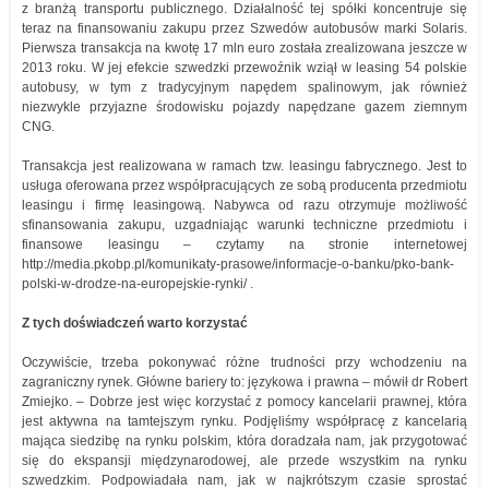
z branżą transportu publicznego. Działalność tej spółki koncentruje się
teraz na finansowaniu zakupu przez Szwedów autobusów marki Solaris.
Pierwsza transakcja na kwotę 17 mln euro została zrealizowana jeszcze w
2013 roku. W jej efekcie szwedzki przewoźnik wziął w leasing 54 polskie
autobusy, w tym z tradycyjnym napędem spalinowym, jak również
niezwykle przyjazne środowisku pojazdy napędzane gazem ziemnym
CNG.
Transakcja jest realizowana w ramach tzw. leasingu fabrycznego. Jest to
usługa oferowana przez współpracujących ze sobą producenta przedmiotu
leasingu i firmę leasingową. Nabywca od razu otrzymuje możliwość
sfinansowania zakupu, uzgadniając warunki techniczne przedmiotu i
finansowe leasingu – czytamy na stronie internetowej
http://media.pkobp.pl/komunikaty-prasowe/informacje-o-banku/pko-bank-
polski-w-drodze-na-europejskie-rynki/ .
Z tych doświadczeń warto korzystać
Oczywiście, trzeba pokonywać różne trudności przy wchodzeniu na
zagraniczny rynek. Główne bariery to: językowa i prawna – mówił dr Robert
Zmiejko. – Dobrze jest więc korzystać z pomocy kancelarii prawnej, która
jest aktywna na tamtejszym rynku. Podjęliśmy współpracę z kancelarią
mająca siedzibę na rynku polskim, która doradzała nam, jak przygotować
się do ekspansji międzynarodowej, ale przede wszystkim na rynku
szwedzkim. Podpowiadała nam, jak w najkrótszym czasie sprostać