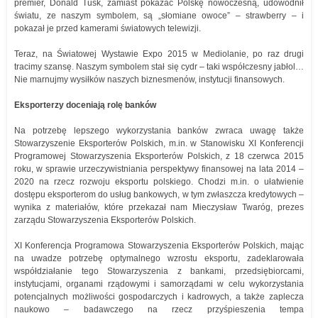
premier, Donald Tusk, zamiast pokazać Polskę nowoczesną, udowodnił
światu, ze naszym symbolem, są „słomiane owoce” – strawberry – i
pokazał je przed kamerami światowych telewizji.
Teraz, na Światowej Wystawie Expo 2015 w Mediolanie, po raz drugi
tracimy szansę. Naszym symbolem stał się cydr – taki współczesny jabłol…
Nie marnujmy wysiłków naszych biznesmenów, instytucji finansowych.
Eksporterzy doceniają rolę banków
Na potrzebę lepszego wykorzystania banków zwraca uwagę także
Stowarzyszenie Eksporterów Polskich, m.in. w Stanowisku XI Konferencji
Programowej Stowarzyszenia Eksporterów Polskich, z 18 czerwca 2015
roku, w sprawie urzeczywistniania perspektywy finansowej na lata 2014 –
2020 na rzecz rozwoju eksportu polskiego. Chodzi m.in. o ułatwienie
dostępu eksporterom do usług bankowych, w tym zwłaszcza kredytowych –
wynika z materiałów, które przekazał nam Mieczysław Twaróg, prezes
zarządu Stowarzyszenia Eksporterów Polskich.
XI Konferencja Programowa Stowarzyszenia Eksporterów Polskich, mając
na uwadze potrzebę optymalnego wzrostu eksportu, zadeklarowała
współdziałanie tego Stowarzyszenia z bankami, przedsiębiorcami,
instytucjami, organami rządowymi i samorządami w celu wykorzystania
potencjalnych możliwości gospodarczych i kadrowych, a także zaplecza
naukowo – badawczego na rzecz przyśpieszenia tempa