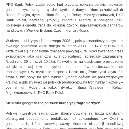
PKO Bank Polski zadał sobie trud przeanalizowania polskich dokonań
gospodarczych za granicą. Jak wynika z danych, które przedstawił dr
Robert Zmiejko, dyrektor Biura Strategii i Relacji Międzynarodowych, PKO
Bank Polski, najwięcej (25,5%) importują Niemcy, a następne 23%
polskiego eksportu trafia do kolejnej czwórki najważniejszych partnerów
handlowych (Wielkiej Brytanii, Czech, Francji i Rosji).
W okresie od kryzysu finansowego 2008 r., polscy eksporterzy korzystali z
trwałego osłabienia kursu złotego. W latach 2009 – 2014 kurs EUR/PLN
kształtował się na poziomie znacząco powyżej kursu wskazywanego przez
eksporterów jako graniczny kurs opłacalności sprzedaży zagranicznej
(średnio o 39 gr, czyli 10,5%). Pozwoliło to na elastyczne prowadzenie
polityki cenowej (ew. korzystne dla importerów dostosowanie cen
transferowych). W rezultacie eksport z Polski na główne rynki zbytu rósł
szybciej niż popyt na tych rynkach (import ogółem do poszczególnych
krajów), a udziały rynkowe polskich producentów na tych rynkach wzrosły –
oceniał dr Robert Zmiejko, dyrektor Biura Strategii i Relacji
Międzynarodowych, PKO Bank Polski.
Struktura geograficzna polskich inwestycji zagranicznych
Polskie inwestycje zagraniczne skoncentrowane są (poza państwami
oferującymi udogodnienia podatkowe, jak Luksemburg, czy Cypr) w
gospodarkach, które stanowią ważny kierunek ekspansji handlowej