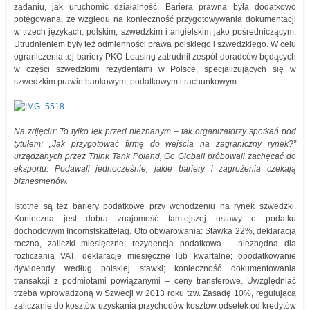
zadaniu, jak uruchomić działalność. Bariera prawna była dodatkowo
potęgowana, ze względu na konieczność przygotowywania dokumentacji
w trzech językach: polskim, szwedzkim i angielskim jako pośredniczącym.
Utrudnieniem były też odmienności prawa polskiego i szwedzkiego. W celu
ograniczenia tej bariery PKO Leasing zatrudnił zespół doradców będących
w części szwedzkimi rezydentami w Polsce, specjalizujących się w
szwedzkim prawie bankowym, podatkowym i rachunkowym.
Na zdjęciu: To tylko lęk przed nieznanym – tak organizatorzy spotkań pod
tytułem: „Jak przygotować firmę do wejścia na zagraniczny rynek?”
urządzanych przez Think Tank Poland, Go Global! próbowali zachęcać do
eksportu. Podawali jednocześnie, jakie bariery i zagrożenia czekają
biznesmenów.
Istotne są też bariery podatkowe przy wchodzeniu na rynek szwedzki.
Konieczna jest dobra znajomość tamtejszej ustawy o podatku
dochodowym Incomstskattelag. Oto obwarowania: Stawka 22%, deklaracja
roczna, zaliczki miesięczne; rezydencja podatkowa – niezbędna dla
rozliczania VAT, deklaracje miesięczne lub kwartalne; opodatkowanie
dywidendy według polskiej stawki; konieczność dokumentowania
transakcji z podmiotami powiązanymi – ceny transferowe. Uwzględniać
trzeba wprowadzoną w Szwecji w 2013 roku tzw. Zasadę 10%, regulującą
zaliczanie do kosztów uzyskania przychodów kosztów odsetek od kredytów