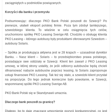
zaciągniętych u podmiotów powiązanych.
Korzyści dla banku i przemysłu
Podsumowując: dlaczego PKO Bank Polski poszedł do Szwecji? Po
pierwsze, ułatwił eksport polskiej firmie. Poza tym zdobył tamtejszego,
szwedzkiego klienta. To właśnie w celu osiągnięcia tych celów,
uruchomiono spółkę PKO Leasing Sverige AB. Chodziło o obsługę klienta
PKO Leasing – którego autobusy były produktami oferowanymi Szwedom –
autobusy Solaris.
– Spółka je produkująca aktywna jest w 28 krajach – uzasadniał dyrektor
Banku. – Nasz klient – Solaris – to przedsiębiorstwo prawa polskiego,
posiadające swe oddziały w Szwecji. Klient ten zawarł z PKO Leasing
umowę, w której strony ustaliły, że jeśli odbiorcy autobusów będą chcieli
sfinansować nabycie autobusów poprzez leasing, to Solaris zaproponuje
usługi finansowe PKO Leasing. Tak też się stało, a szwedzki klient przystał
na propozycje. Do tego jednak konieczne było powołanie, w Szwecji,
wspomnianej spółki PKO Leasing Sverige AB.
PKO Bank Polski się w Skandynawii umacnia.
Dlaczego bank poszedł za granicę?
Dlatego, bo to daje znaczące umocnienie pozycji konkurencyjnej, co jest