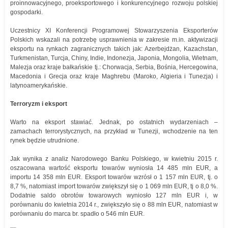
proinnowacyjnego, proeksportowego i konkurencyjnego rozwoju polskiej
gospodarki.
Uczestnicy XI Konferencji Programowej Stowarzyszenia Eksporterów
Polskich wskazali na potrzebę usprawnienia w zakresie m.in. aktywizacji
eksportu na rynkach zagranicznych takich jak: Azerbejdżan, Kazachstan,
Turkmenistan, Turcja, Chiny, Indie, Indonezja, Japonia, Mongolia, Wietnam,
Malezja oraz kraje bałkańskie tj.: Chorwacja, Serbia, Bośnia, Hercegowina,
Macedonia i Grecja oraz kraje Maghrebu (Maroko, Algieria i Tunezja) i
latynoamerykańskie.
Terroryzm i eksport
Warto na eksport stawiać. Jednak, po ostatnich wydarzeniach –
zamachach terrorystycznych, na przykład w Tunezji, wchodzenie na ten
rynek będzie utrudnione.
Jak wynika z analiz Narodowego Banku Polskiego, w kwietniu 2015 r.
oszacowana wartość eksportu towarów wyniosła 14 485 mln EUR, a
importu 14 358 mln EUR. Eksport towarów wzrósł o 1 157 mln EUR, tj. o
8,7 %, natomiast import towarów zwiększył się o 1 069 mln EUR, tj o 8,0 %.
Dodatnie saldo obrotów towarowych wyniosło 127 mln EUR i, w
porównaniu do kwietnia 2014 r., zwiększyło się o 88 mln EUR, natomiast w
porównaniu do marca br. spadło o 546 mln EUR.