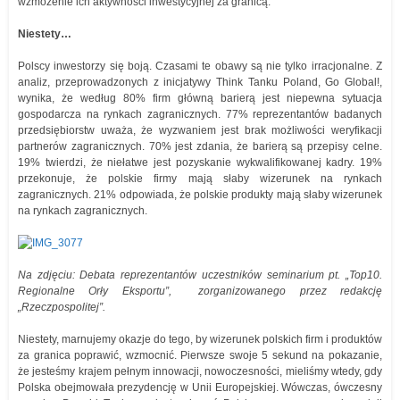
wzmożenie ich aktywności inwestycyjnej za granicą.
Niestety…
Polscy inwestorzy się boją. Czasami te obawy są nie tylko irracjonalne. Z
analiz, przeprowadzonych z inicjatywy Think Tanku Poland, Go Global!,
wynika, że według 80% firm główną barierą jest niepewna sytuacja
gospodarcza na rynkach zagranicznych. 77% reprezentantów badanych
przedsiębiorstw uważa, że wyzwaniem jest brak możliwości weryfikacji
partnerów zagranicznych. 70% jest zdania, że barierą są przepisy celne.
19% twierdzi, że niełatwe jest pozyskanie wykwalifikowanej kadry. 19%
przekonuje, że polskie firmy mają słaby wizerunek na rynkach
zagranicznych. 21% odpowiada, że polskie produkty mają słaby wizerunek
na rynkach zagranicznych.
Na zdjęciu: Debata reprezentantów uczestników seminarium pt. „Top10.
Regionalne Orły Eksportu”, zorganizowanego przez redakcję
„Rzeczpospolitej”.
Niestety, marnujemy okazje do tego, by wizerunek polskich firm i produktów
za granica poprawić, wzmocnić. Pierwsze swoje 5 sekund na pokazanie,
że jesteśmy krajem pełnym innowacji, nowoczesności, mieliśmy wtedy, gdy
Polska obejmowała prezydencję w Unii Europejskiej. Wówczas, ówczesny