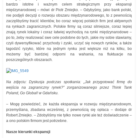
bardzo istotne i ważnym celem strategicznym przy ekspansji
międzynarodowej – mówi dr Piotr Zmiejko. – Gdybyśmy, jako bank polski,
nie podjęli decyzji o rozwoju obszaru międzynarodowego, to z pewnością
zaczęlibyśmy tracić klientów, bo coraz więcej polskich firm jest aktywnych
na rynkach zagranicznych. Polskie firmy są coraz silniejsze, coraz lepiej
znają rynek lokalny i coraz łatwiej wychodzą na rynki międzynarodowe –
po to, żeby realizować swe cele podobne do tych, jakie my sobie stawiamy,
czyli dywersyfikować przychody i zyski, uczyć się nowych rynków, a także
łagodzić ryzyko, które na jednym rynku jest większe niż na kilku, bo
możemy być bardziej odporni na wahania, na fluktuacje na
poszczególnych obszarach.
Na zdjęciu: Dyskusja podczas spotkania: „Jak przygotować firmę do
wejścia na zagraniczny rynek?” zorganizowanego przez Think Tank
Poland, Go Global! w Gdańsku.
– Mogę powiedzieć, że każda ekspansja w rozwoju międzynarodowym,
przemyślana, zbadana wcześniej, z pewnością się opłaca – dodaje dr
Robert Zmiejko. – Zdobyliśmy nie tylko nowe rynki ale też doświadczenie –
a ono polskim firmom jest potrzebne.
Nasze kierunki ekspansji