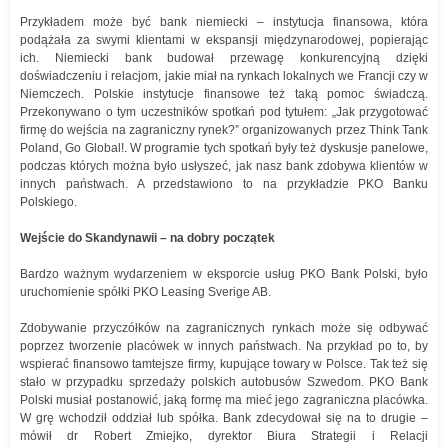
Przykładem może być bank niemiecki – instytucja finansowa, która
podążała za swymi klientami w ekspansji międzynarodowej, popierając
ich. Niemiecki bank budował przewagę konkurencyjną dzięki
doświadczeniu i relacjom, jakie miał na rynkach lokalnych we Francji czy w
Niemczech. Polskie instytucje finansowe też taką pomoc świadczą.
Przekonywano o tym uczestników spotkań pod tytułem: „Jak przygotować
firmę do wejścia na zagraniczny rynek?” organizowanych przez Think Tank
Poland, Go Global!. W programie tych spotkań były też dyskusje panelowe,
podczas których można było usłyszeć, jak nasz bank zdobywa klientów w
innych państwach. A przedstawiono to na przykładzie PKO Banku
Polskiego.
Wejście do Skandynawii – na dobry początek
Bardzo ważnym wydarzeniem w eksporcie usług PKO Bank Polski, było
uruchomienie spółki PKO Leasing Sverige AB.
Zdobywanie przyczółków na zagranicznych rynkach może się odbywać
poprzez tworzenie placówek w innych państwach. Na przykład po to, by
wspierać finansowo tamtejsze firmy, kupujące towary w Polsce. Tak też się
stało w przypadku sprzedaży polskich autobusów Szwedom. PKO Bank
Polski musiał postanowić, jaką formę ma mieć jego zagraniczna placówka.
W grę wchodził oddział lub spółka. Bank zdecydował się na to drugie –
mówił dr Robert Zmiejko, dyrektor Biura Strategii i Relacji