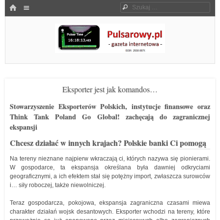
Menu
HOME
Szukaj
SKOCZ DO TREŚCI
Pulsarowy.pl
Eksporter jest jak komandos…
Stowarzyszenie Eksporterów Polskich, instytucje finansowe oraz
Think Tank Poland Go Global! zachęcają do zagranicznej
ekspansji
Chcesz działać w innych krajach? Polskie banki Ci pomogą
Na tereny nieznane najpierw wkraczają ci, których nazywa się pionierami.
W gospodarce, ta ekspansja określana była dawniej odkryciami
geograficznymi, a ich efektem stał się potężny import, zwłaszcza surowców
i… siły roboczej, także niewolniczej.
Teraz gospodarcza, pokojowa, ekspansja zagraniczna czasami miewa
charakter działań wojsk desantowych. Eksporter wchodzi na tereny, które