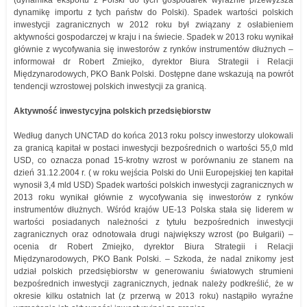
(dynamika eksportu z Polski do tych gospodarek wyraźnie przewyższa
dynamikę importu z tych państw do Polski). Spadek wartości polskich
inwestycji zagranicznych w 2012 roku był związany z osłabieniem
aktywności gospodarczej w kraju i na świecie. Spadek w 2013 roku wynikał
głównie z wycofywania się inwestorów z rynków instrumentów dłużnych –
informował dr Robert Zmiejko, dyrektor Biura Strategii i Relacji
Międzynarodowych, PKO Bank Polski. Dostępne dane wskazują na powrót
tendencji wzrostowej polskich inwestycji za granicą.
Aktywność inwestycyjna polskich przedsiębiorstw
Według danych UNCTAD do końca 2013 roku polscy inwestorzy ulokowali
za granicą kapitał w postaci inwestycji bezpośrednich o wartości 55,0 mld
USD, co oznacza ponad 15-krotny wzrost w porównaniu ze stanem na
dzień 31.12.2004 r. ( w roku wejścia Polski do Unii Europejskiej ten kapitał
wynosił 3,4 mld USD) Spadek wartości polskich inwestycji zagranicznych w
2013 roku wynikał głównie z wycofywania się inwestorów z rynków
instrumentów dłużnych. Wśród krajów UE-13 Polska stała się liderem w
wartości posiadanych należności z tytułu bezpośrednich inwestycji
zagranicznych oraz odnotowała drugi największy wzrost (po Bułgarii) –
ocenia dr Robert Zmiejko, dyrektor Biura Strategii i Relacji
Międzynarodowych, PKO Bank Polski. – Szkoda, że nadal znikomy jest
udział polskich przedsiębiorstw w generowaniu światowych strumieni
bezpośrednich inwestycji zagranicznych, jednak należy podkreślić, że w
okresie kilku ostatnich lat (z przerwą w 2013 roku) nastąpiło wyraźne