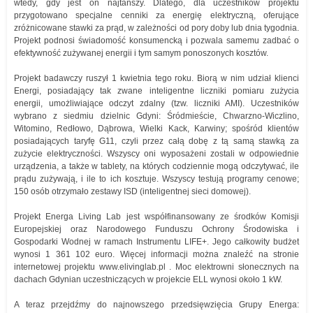
wtedy, gdy jest on najtańszy. Dlatego, dla uczestników projektu
przygotowano specjalne cenniki za energię elektryczną, oferujące
zróżnicowane stawki za prąd, w zależności od pory doby lub dnia tygodnia.
Projekt podnosi świadomość konsumencką i pozwala samemu zadbać o
efektywność zużywanej energii i tym samym ponoszonych kosztów.
Projekt badawczy ruszył 1 kwietnia tego roku. Biorą w nim udział klienci
Energi, posiadający tak zwane inteligentne liczniki pomiaru zużycia
energii, umożliwiające odczyt zdalny (tzw. liczniki AMI). Uczestników
wybrano z siedmiu dzielnic Gdyni: Śródmieście, Chwarzno-Wiczlino,
Witomino, Redłowo, Dąbrowa, Wielki Kack, Karwiny; spośród klientów
posiadających taryfę G11, czyli przez całą dobę z tą samą stawką za
zużycie elektryczności. Wszyscy oni wyposażeni zostali w odpowiednie
urządzenia, a także w tablety, na których codziennie mogą odczytywać, ile
prądu zużywają, i ile to ich kosztuje. Wszyscy testują programy cenowe;
150 osób otrzymało zestawy ISD (inteligentnej sieci domowej).
Projekt Energa Living Lab jest współfinansowany ze środków Komisji
Europejskiej oraz Narodowego Funduszu Ochrony Środowiska i
Gospodarki Wodnej w ramach Instrumentu LIFE+. Jego całkowity budżet
wynosi 1 361 102 euro. Więcej informacji można znaleźć na stronie
internetowej projektu www.elivinglab.pl . Moc elektrowni słonecznych na
dachach Gdynian uczestniczących w projekcie ELL wynosi około 1 kW.
A teraz przejdźmy do najnowszego przedsięwzięcia Grupy Energa: