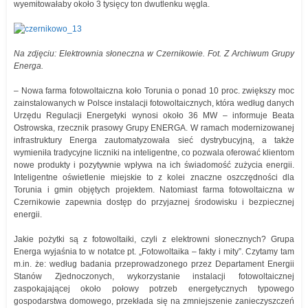
wyemitowałaby około 3 tysięcy ton dwutlenku węgla.
Na zdjęciu: Elektrownia słoneczna w Czernikowie. Fot. Z Archiwum Grupy
Energa.
– Nowa farma fotowoltaiczna koło Torunia o ponad 10 proc. zwiększy moc
zainstalowanych w Polsce instalacji fotowoltaicznych, która według danych
Urzędu Regulacji Energetyki wynosi około 36 MW – informuje Beata
Ostrowska, rzecznik prasowy Grupy ENERGA. W ramach modernizowanej
infrastruktury Energa zautomatyzowała sieć dystrybucyjną, a także
wymieniła tradycyjne liczniki na inteligentne, co pozwala oferować klientom
nowe produkty i pozytywnie wpływa na ich świadomość zużycia energii.
Inteligentne oświetlenie miejskie to z kolei znaczne oszczędności dla
Torunia i gmin objętych projektem. Natomiast farma fotowoltaiczna w
Czernikowie zapewnia dostęp do przyjaznej środowisku i bezpiecznej
energii.
Jakie pożytki są z fotowoltaiki, czyli z elektrowni słonecznych? Grupa
Energa wyjaśnia to w notatce pt. „Fotowoltaika – fakty i mity”. Czytamy tam
m.in. że: według badania przeprowadzonego przez Departament Energii
Stanów Zjednoczonych, wykorzystanie instalacji fotowoltaicznej
zaspokajającej około połowy potrzeb energetycznych typowego
gospodarstwa domowego, przekłada się na zmniejszenie zanieczyszczeń