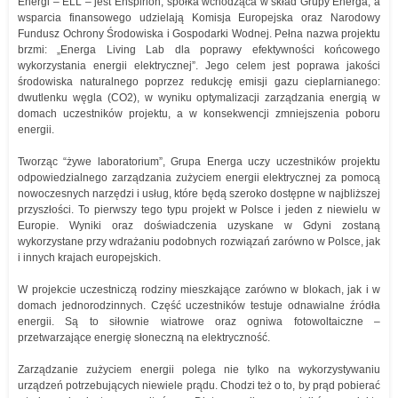
Energi – ELL – jest Enspirion, spółka wchodząca w skład Grupy Energa, a
wsparcia finansowego udzielają Komisja Europejska oraz Narodowy
Fundusz Ochrony Środowiska i Gospodarki Wodnej. Pełna nazwa projektu
brzmi: „Energa Living Lab dla poprawy efektywności końcowego
wykorzystania energii elektrycznej”. Jego celem jest poprawa jakości
środowiska naturalnego poprzez redukcję emisji gazu cieplarnianego:
dwutlenku węgla (CO2), w wyniku optymalizacji zarządzania energią w
domach uczestników projektu, a w konsekwencji zmniejszenia poboru
energii.
Tworząc “żywe laboratorium”, Grupa Energa uczy uczestników projektu
odpowiedzialnego zarządzania zużyciem energii elektrycznej za pomocą
nowoczesnych narzędzi i usług, które będą szeroko dostępne w najbliższej
przyszłości. To pierwszy tego typu projekt w Polsce i jeden z niewielu w
Europie. Wyniki oraz doświadczenia uzyskane w Gdyni zostaną
wykorzystane przy wdrażaniu podobnych rozwiązań zarówno w Polsce, jak
i innych krajach europejskich.
W projekcie uczestniczą rodziny mieszkające zarówno w blokach, jak i w
domach jednorodzinnych. Część uczestników testuje odnawialne źródła
energii. Są to siłownie wiatrowe oraz ogniwa fotowoltaiczne –
przetwarzające energię słoneczną na elektryczność.
Zarządzanie zużyciem energii polega nie tylko na wykorzystywaniu
urządzeń potrzebujących niewiele prądu. Chodzi też o to, by prąd pobierać