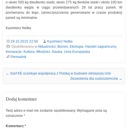
o około 500 kg dwutlenku siarki, około 275 kg tlenków siarki i około 100 ton
dwutlenku węgla w ciągu przewidywanych 28 lat pracy paneli. W
porównaniu do tego, zanieczyszczenia generowane w czasie produkcji
paneli są minimalne.
Kazimierz Netka
29.10.2015 22:56
Kazimierz Netka
Opublikowany w
Aktualności
,
Biznes
,
Ekologia
,
Handel zagraniczny
,
Innowacje
,
Kultura
,
Młodzież
,
Nauka
,
Unia Europejska
Permalink
Nawigacja we wpisach
←
Szef KE oczekuje współpracy z Polską w budowie silniejszej Unii
Zezwolenia dla cudzoziemców
→
Dodaj komentarz
Twój adres e-mail nie zostanie opublikowany.
Wymagane pola są
oznaczone
*
Komentarz
*