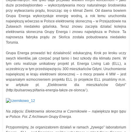
cieplarnianych. Nie tylko daje przykład wielkim innym koncernom – jako
duże przedsiębiorstwo – wykorzystywania mocy naturalnego środowiska
przy wytwarzaniu prądu, troszcząc się o klimat Ziemi. Od dawna bowiem
Grupa Energa wykorzystuje energię wodną, a rok temu uruchomiła
największą wówczas w Polsce elektrownię słoneczną – w Przejazdowie na
Żuławach niedaleko gdańska. Teraz znowu zaczęła działać kolejna
elektrownia słoneczna Grupy Energa i znowu największa w Polsce. Ta
najnowsza fabryka prądu ze Słońca została pobudowana niedaleko
Torunia.
Grupa Energa prowadzi też działalność edukacyjną. Krok po kroku uczy
swych klientów, jak czerpać prąd tanio i bez szkody dla klimatu ziemi. W
tym celu realizuje unikatowy projekt pt. Energa Living Lab (ELL), a
uczestniczy w tym przedsięwzięciu 300 mieszkańców Gdyni. Uruchomienie
największej w kraju elektrowni słonecznej – o mocy prawie 4 MW – jest
wspaniałym wzmocnieniem projektu ELL (o projekcie ELL pisaliśmy m.in.
w artykule pt. „Elektrownie dla mieszkańców Gdyni”
(http://pulsarowy.pl/tania-energia-takze-ze-slonca/ ).
Na zdjęciu: Elektrownia słoneczna w Czernikowie – największa tego typu
w Polsce. Fot. Z Archiwum Grupy Energa.
Przypomnijmy, że organizatorem działań w ramach „żywego” laboratorium