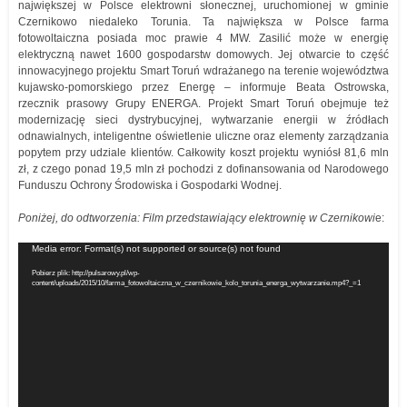
największej w Polsce elektrowni słonecznej, uruchomionej w gminie
Czernikowo niedaleko Torunia. Ta największa w Polsce farma
fotowoltaiczna posiada moc prawie 4 MW. Zasilić może w energię
elektryczną nawet 1600 gospodarstw domowych. Jej otwarcie to część
innowacyjnego projektu Smart Toruń wdrażanego na terenie województwa
kujawsko-pomorskiego przez Energę – informuje Beata Ostrowska,
rzecznik prasowy Grupy ENERGA. Projekt Smart Toruń obejmuje też
modernizację sieci dystrybucyjnej, wytwarzanie energii w źródłach
odnawialnych, inteligentne oświetlenie uliczne oraz elementy zarządzania
popytem przy udziale klientów. Całkowity koszt projektu wyniósł 81,6 mln
zł, z czego ponad 19,5 mln zł pochodzi z dofinansowania od Narodowego
Funduszu Ochrony Środowiska i Gospodarki Wodnej.
Poniżej, do odtworzenia: Film przedstawiający elektrownię w Czernikowi
e:
Odtwarzacz
Media error: Format(s) not supported or source(s) not found
video
Pobierz plik: http://pulsarowy.pl/wp-
content/uploads/2015/10/farma_fotowoltaiczna_w_czernikowie_kolo_torunia_energa_wytwarzanie.mp4?_=1