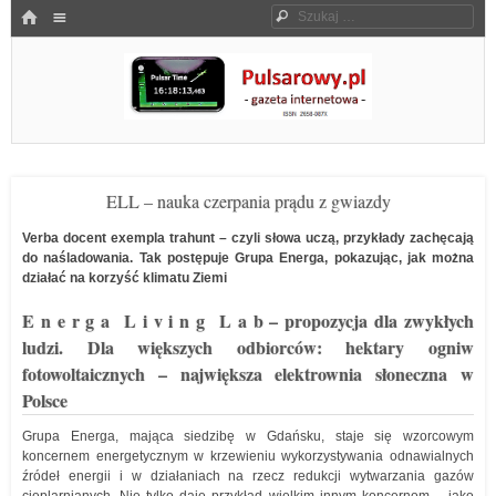
Menu
HOME
Szukaj
SKOCZ DO TREŚCI
Pulsarowy.pl
ELL – nauka czerpania prądu z gwiazdy
Verba docent exempla trahunt – czyli słowa uczą, przykłady zachęcają
do naśladowania. Tak postępuje Grupa Energa, pokazując, jak można
działać na korzyść klimatu Ziemi
E n e r g a L i v i n g L a b – propozycja dla zwykłych
ludzi. Dla większych odbiorców: hektary ogniw
fotowoltaicznych – największa elektrownia słoneczna w
Polsce
Grupa Energa, mająca siedzibę w Gdańsku, staje się wzorcowym
koncernem energetycznym w krzewieniu wykorzystywania odnawialnych
źródeł energii i w działaniach na rzecz redukcji wytwarzania gazów