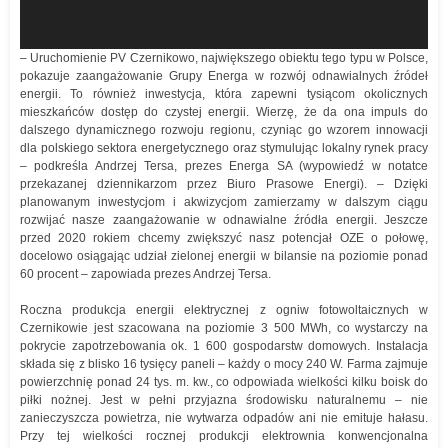
– Uruchomienie PV Czernikowo, największego obiektu tego typu w Polsce,
pokazuje zaangażowanie Grupy Energa w rozwój odnawialnych źródeł
energii. To również inwestycja, która zapewni tysiącom okolicznych
mieszkańców dostęp do czystej energii. Wierzę, że da ona impuls do
dalszego dynamicznego rozwoju regionu, czyniąc go wzorem innowacji
dla polskiego sektora energetycznego oraz stymulując lokalny rynek pracy
– podkreśla Andrzej Tersa, prezes Energa SA (wypowiedź w notatce
przekazanej dziennikarzom przez Biuro Prasowe Energi). – Dzięki
planowanym inwestycjom i akwizycjom zamierzamy w dalszym ciągu
rozwijać nasze zaangażowanie w odnawialne źródła energii. Jeszcze
przed 2020 rokiem chcemy zwiększyć nasz potencjał OZE o połowę,
docelowo osiągając udział zielonej energii w bilansie na poziomie ponad
60 procent – zapowiada prezes Andrzej Tersa.
Roczna produkcja energii elektrycznej z ogniw fotowoltaicznych w
Czernikowie jest szacowana na poziomie 3 500 MWh, co wystarczy na
pokrycie zapotrzebowania ok. 1 600 gospodarstw domowych. Instalacja
składa się z blisko 16 tysięcy paneli – każdy o mocy 240 W. Farma zajmuje
powierzchnię ponad 24 tys. m. kw., co odpowiada wielkości kilku boisk do
piłki nożnej. Jest w pełni przyjazna środowisku naturalnemu – nie
zanieczyszcza powietrza, nie wytwarza odpadów ani nie emituje hałasu.
Przy tej wielkości rocznej produkcji elektrownia konwencjonalna