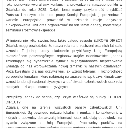
roku ponownie wygraliśmy konkurs na prowadzenie naszego punktu w
Gdańsku do roku 2025. Dzięki temu mamy przyjemność przybliżać
Państwu i naszym odbiorcom pracę Komisji Europejskiej, prezentować
wartości europejskie, prowadzić w szkołach lekcje dotyczące
funkcjonowania Unii oraz organizować na ten temat debaty, konferencje,
seminaria i rozmowy eksperckie.
W imieniu nie tylko swoim, lecz także całego zespołu EUROPE DIRECT
Gdańsk mogę powiedzieć, że nasza rola na przestrzeni ostatnich lat stale
wzrasta. Z jednej strony skutecznie przybliżamy Unię Europejską
mieszkańcom poszczególnych regionów krajów członkowskich, jednak
zmieniająca się dynamicznie sytuacja międzynarodowa nieprzerwanie
wymaga od nas wprowadzania nowej tematyki w naszych działaniach.
Poza kwestiami dla nas oczywistymi, jak wzrost tolerancji i różnorodność
europejska tematami, które nabierają na znaczeniu są: kryzys klimatyczny,
wzrost tendencji nacjonalistycznych w państwach członkowskich oraz rola
młodych ludzi w procesach decyzyjnych.
Przejdźmy jednak do sedna, czyli czym właściwie są punkty EUROPE
DIRECT?
Działają one na terenie wszystkich państw członkowskich Unii
Europejskiej. Są pewnego rodzaju lokalnymi punktami kontaktowymi, w
których pracownicy dostarczają informacji oraz udzielają odpowiedzi na
pytania związane z Unią Europejską. Pracownicy punktów na
wystosowane przez mieszkańców danego regionu zapytania odpowiadają