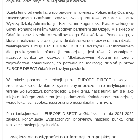
obywateli oraz instytucji w regionie jest wysoka.
Dzięki temu od wielu lat współpracujemy również z Politechniką Gdańską,
Uniwersytetem Gdańskim, Wyższą Szkołą Bankową w Gdańsku oraz
Wyższą Szkołą Administracji i Biznesu im. Eugeniusza Kwiatkowskiego w
Gdyni. Ponadto jesteśmy wiarygodnym partnerem dla Urzędu Miejskiego w
Gdańsku oraz Urzędu Marszałkowskiego Województwa Pomorskiego, z
którymi realizujemy oraz dążymy do dalszej współpracy w ramach działań
wynikających z misji sieci EUROPE DIRECT. Ważnym uwarunkowaniem
dla przekazywania informacji europejskiej jest również współpraca
naszego punktu ze wszystkimi Młodzieżowymi Radami na terenie
województwa pomorskiego, co pozwala na realizację działań punktów
EUROPE DIRECT Gdańsk w każdym powiecie.
W trakcie poprzednich edycji punkt EUROPE DIRECT nawiązał i
zrealizował setki działań z wymienionymi przeze mnie instytucjami na
terenie województwa pomorskiego. Dzięki temu, nasz punkt jawi się jako
miejsce, którego zadaniem jest podnoszenie świadomości europejskiej
wśród lokalnych społeczności oraz promocja działań unijnych.
Plan funkcjonowania EUROPE DIRECT w Gdańsku na lata 2021-2025
zakłada kontynuację wyznaczonych priorytetów naszego punktu oraz
realizację następujących celów:
– zwiększenie dostępności do informacji europejskiej na