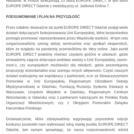
Aktualnie, w Polsce funkcjonują 23 biura EUROPE DIRECT; w tym biuro
EUROPE DIRECT Gdańsk z siedzibą przy ul. Jaśkowa Dolina 7.
PODSUMOWANIE I PLAN NA PRZYSZŁOŚĆ
Przez ostatnie dwanaście lat punkt EUROPE DIRECT Gdańsk podjął wiele
działań dotyczących funkcjonowania Unii Europejskiej, które bezpośrednio
pomogły promować reprezentowane przez Wspólnotę wartości. W tym celu
zorganizowaliśmy szereg debat, seminariów oraz spotkań eksperckich,
które ze względu na pandemię przenieśliśmy do sfery online. Jako punkt
EUROPE DIRECT jesteśmy również częstymi gośćmi w szkołach, gdzie
prowadzimy zajęcia dotyczące podstaw wiedzy o Unii Europejskiej, savoir-
vivre’u, czy europejskich możliwości dla młodych, gdzie prezentujemy
propozycję wolontariatów oraz szeregu innych aktywności. Część naszych
działań realizujemy we współpracy z partnerami, m.in ze Stowarzyszeniem
Pomorskie w Unii Europejskiej, Regionalnym Ośrodkiem Debaty
Międzynarodowej w Gdańsku, Fundacją Rozwoju Systemu Edukacji w
Warszawie, Urzędem Miejskim w Gdańsku, Regionalnym Centrum
Wolontariatu w Gdańsku oraz z partnerami należącymi do Polskiej Rady
Organizacji Młodzieżowych, czy z Okręgiem Pomorskim Związku
Harcerstwa Polskiego.
Doświadczenie, które zdobywaliśmy wygrywając poprzednie edycje
konkursu pozwoliło nam wykreować silną markę punktu EUROPE DIRECT
Gdańsk, tym samym sprawiając, że nasza rozpoznawalność wśród