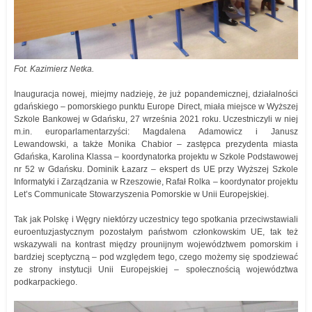
Fot. Kazimierz Netka.
Inauguracja nowej, miejmy nadzieję, że już popandemicznej, działalności
gdańskiego – pomorskiego punktu Europe Direct, miała miejsce w Wyższej
Szkole Bankowej w Gdańsku, 27 września 2021 roku. Uczestniczyli w niej
m.in. europarlamentarzyści: Magdalena Adamowicz i Janusz
Lewandowski, a także Monika Chabior – zastępca prezydenta miasta
Gdańska, Karolina Klassa – koordynatorka projektu w Szkole Podstawowej
nr 52 w Gdańsku. Dominik Łazarz – ekspert ds UE przy Wyższej Szkole
Informatyki i Zarządzania w Rzeszowie, Rafał Rolka – koordynator projektu
Let’s Communicate Stowarzyszenia Pomorskie w Unii Europejskiej.
Tak jak Polskę i Węgry niektórzy uczestnicy tego spotkania przeciwstawiali
euroentuzjastycznym pozostałym państwom członkowskim UE, tak też
wskazywali na kontrast między prounijnym województwem pomorskim i
bardziej sceptyczną – pod względem tego, czego możemy się spodziewać
ze strony instytucji Unii Europejskiej – społecznością województwa
podkarpackiego.