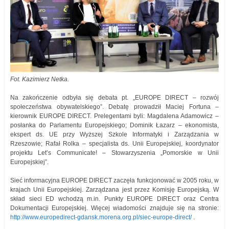
Fot. Kazimierz Netka.
Na zakończenie odbyła się debata pt. „EUROPE DIRECT – rozwój
społeczeństwa obywatelskiego”. Debatę prowadził Maciej Fortuna –
kierownik EUROPE DIRECT. Prelegentami byli: Magdalena Adamowicz –
posłanka do Parlamentu Europejskiego; Dominik Łazarz – ekonomista,
ekspert ds. UE przy Wyższej Szkole Informatyki i Zarządzania w
Rzeszowie; Rafał Rolka – specjalista ds. Unii Europejskiej, koordynator
projektu Let’s Communicate! – Stowarzyszenia „Pomorskie w Unii
Europejskiej”.
Sieć informacyjna EUROPE DIRECT zaczęła funkcjonować w 2005 roku, w
krajach Unii Europejskiej. Zarządzana jest przez Komisję Europejską. W
skład sieci ED wchodzą m.in. Punkty EUROPE DIRECT oraz Centra
Dokumentacji Europejskiej. Więcej wiadomości znajduje się na stronie:
http://www.europedirect-gdansk.morena.org.pl/siec-europe-direct/
.