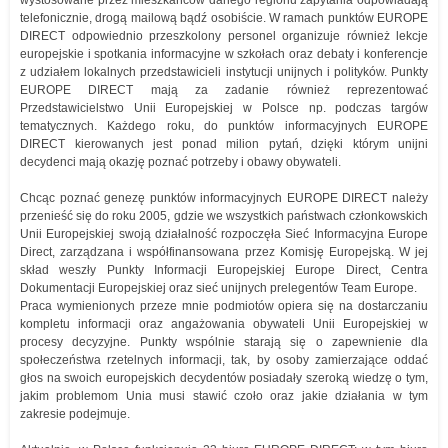
telefonicznie, drogą mailową bądź osobiście. W ramach punktów EUROPE
DIRECT odpowiednio przeszkolony personel organizuje również lekcje
europejskie i spotkania informacyjne w szkołach oraz debaty i konferencje
z udziałem lokalnych przedstawicieli instytucji unijnych i polityków. Punkty
EUROPE DIRECT mają za zadanie również reprezentować
Przedstawicielstwo Unii Europejskiej w Polsce np. podczas targów
tematycznych. Każdego roku, do punktów informacyjnych EUROPE
DIRECT kierowanych jest ponad milion pytań, dzięki którym unijni
decydenci mają okazję poznać potrzeby i obawy obywateli.
Chcąc poznać genezę punktów informacyjnych EUROPE DIRECT należy
przenieść się do roku 2005, gdzie we wszystkich państwach członkowskich
Unii Europejskiej swoją działalność rozpoczęła Sieć Informacyjna Europe
Direct, zarządzana i współfinansowana przez Komisję Europejską. W jej
skład weszły Punkty Informacji Europejskiej Europe Direct, Centra
Dokumentacji Europejskiej oraz sieć unijnych prelegentów Team Europe.
Praca wymienionych przeze mnie podmiotów opiera się na dostarczaniu
kompletu informacji oraz angażowania obywateli Unii Europejskiej w
procesy decyzyjne. Punkty wspólnie starają się o zapewnienie dla
społeczeństwa rzetelnych informacji, tak, by osoby zamierzające oddać
głos na swoich europejskich decydentów posiadały szeroką wiedzę o tym,
jakim problemom Unia musi stawić czoło oraz jakie działania w tym
zakresie podejmuje.