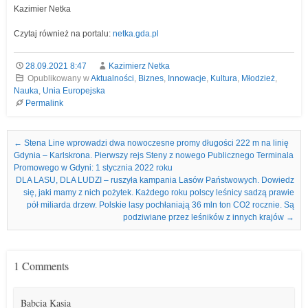
Kazimier Netka
Czytaj również na portalu:
netka.gda.pl
28.09.2021 8:47
Kazimierz Netka
Opublikowany w
Aktualności
,
Biznes
,
Innowacje
,
Kultura
,
Młodzież
,
Nauka
,
Unia Europejska
Permalink
Nawigacja we wpisach
←
Stena Line wprowadzi dwa nowoczesne promy długości 222 m na linię
Gdynia – Karlskrona. Pierwszy rejs Steny z nowego Publicznego Terminala
Promowego w Gdyni: 1 stycznia 2022 roku
DLA LASU, DLA LUDZI – ruszyła kampania Lasów Państwowych. Dowiedz
się, jaki mamy z nich pożytek. Każdego roku polscy leśnicy sadzą prawie
pół miliarda drzew. Polskie lasy pochłaniają 36 mln ton CO2 rocznie. Są
podziwiane przez leśników z innych krajów
→
1 Comments
Babcia Kasia