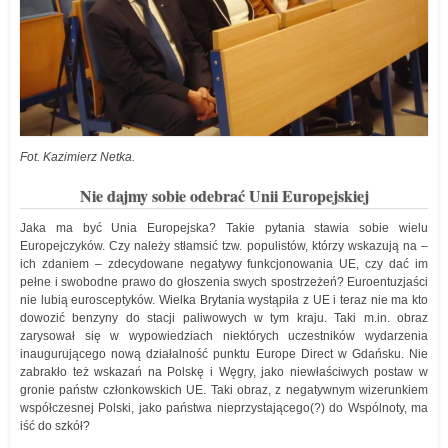
Fot. Kazimierz Netka.
Nie dajmy sobie odebrać Unii Europejskiej
Jaka ma być Unia Europejska? Takie pytania stawia sobie wielu
Europejczyków. Czy należy stłamsić tzw. populistów, którzy wskazują na –
ich zdaniem – zdecydowane negatywy funkcjonowania UE, czy dać im
pełne i swobodne prawo do głoszenia swych spostrzeżeń? Euroentuzjaści
nie lubią eurosceptyków. Wielka Brytania wystąpiła z UE i teraz nie ma kto
dowozić benzyny do stacji paliwowych w tym kraju. Taki m.in. obraz
zarysował się w wypowiedziach niektórych uczestników wydarzenia
inaugurującego nową działalność punktu Europe Direct w Gdańsku. Nie
zabrakło też wskazań na Polskę i Węgry, jako niewłaściwych postaw w
gronie państw członkowskich UE. Taki obraz, z negatywnym wizerunkiem
współczesnej Polski, jako państwa nieprzystającego(?) do Wspólnoty, ma
iść do szkół?