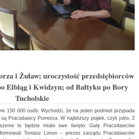
orza i Żuław; uroczystość przedsiębiorców
po Elbląg i Kwidzyn; od Bałtyku po Bory
Tucholskie
wie 150 000 osób. Wychodzi, że na jeden podmiot przypada
 są Pracodawcy Pomorza. W najbliższy piątek, czyli jutro, 2
yszenie to będzie miało swe święto: Galę Pracodawców
nformowali Tomasz Limon – prezes zarządu Pracodawców