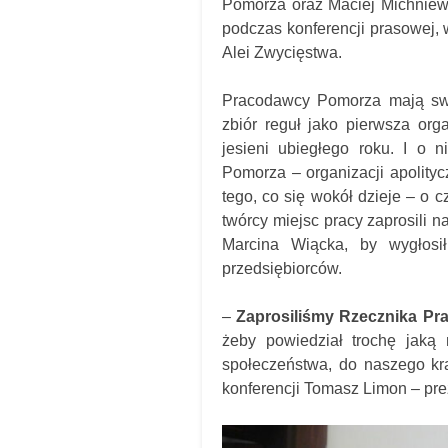
Pomorza oraz Maciej Michniews
podczas konferencji prasowej,
Alei Zwycięstwa.
Pracodawcy Pomorza mają swój
zbiór reguł jako pierwsza or
jesieni ubiegłego roku. I o
Pomorza – organizacji apolityc
tego, co się wokół dzieje – o 
twórcy miejsc pracy zaprosili 
Marcina Wiącka, by wygłosił
przedsiębiorców.
–
Zaprosiliśmy Rzecznika Pr
żeby powiedział trochę jaką
społeczeństwa, do naszego kra
konferencji Tomasz Limon – p