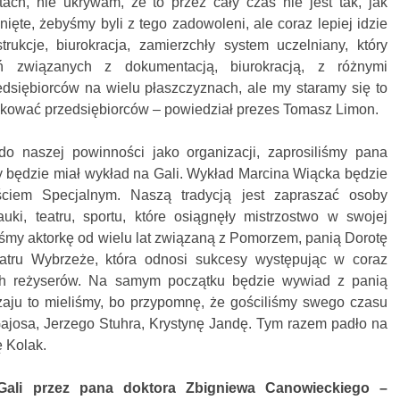
ach, nie ukrywam, że to przez cały czas nie jest tak, jak
nięte, żebyśmy byli z tego zadowoleni, ale coraz lepiej idzie
ukcje, biurokracja, zamierzchły system uczelniany, który
ań związanych z dokumentacją, biurokracją, z różnymi
zedsiębiorców na wielu płaszczyznach, ale my staramy się to
ukować przedsiębiorców – powiedział prezes Tomasz Limon.
do naszej powinności jako organizacji, zaprosiliśmy pana
y będzie miał wykład na Gali. Wykład Marcina Wiącka będzie
iem Specjalnym. Naszą tradycją jest zapraszać osoby
auki, teatru, sportu, które osiągnęły mistrzostwo w swojej
liśmy aktorkę od wielu lat związaną z Pomorzem, panią Dorotę
atru Wybrzeże, która odnosi sukcesy występując w coraz
ch reżyserów. Na samym początku będzie wywiad z panią
zaju to mieliśmy, bo przypomnę, że gościliśmy swego czasu
josa, Jerzego Stuhra, Krystynę Jandę. Tym razem padło na
 Kolak.
Gali przez pana doktora Zbigniewa Canowieckiego –