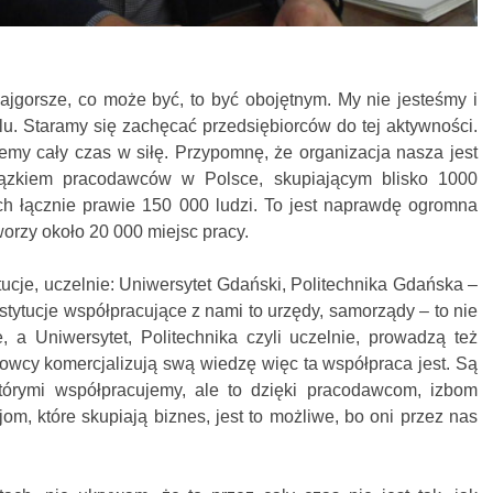
 najgorsze, co może być, to być obojętnym. My nie jesteśmy i
u. Staramy się zachęcać przedsiębiorców do tej aktywności.
emy cały czas w siłę. Przypomnę, że organizacja nasza jest
ązkiem pracodawców w Polsce, skupiającym blisko 1000
ych łącznie prawie 150 000 ludzi. To jest naprawdę ogromna
worzy około 20 000 miejsc pracy.
tucje, uczelnie: Uniwersytet Gdański, Politechnika Gdańska –
stytucje współpracujące z nami to urzędy, samorządy – to nie
e, a Uniwersytet, Politechnika czyli uczelnie, prowadzą też
owcy komercjalizują swą wiedzę więc ta współpraca jest. Są
którymi współpracujemy, ale to dzięki pracodawcom, izbom
om, które skupiają biznes, jest to możliwe, bo oni przez nas