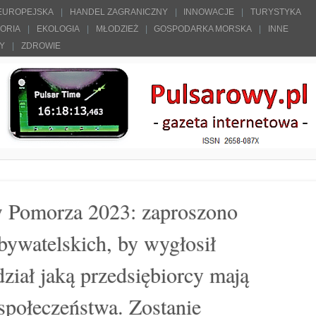
 EUROPEJSKA
HANDEL ZAGRANICZNY
INNOWACJE
TURYSTYKA
TORIA
EKOLOGIA
MŁODZIEŻ
GOSPODARKA MORSKA
INNE
ŁY
ZDROWIE
 Pomorza 2023: zaproszono
ywatelskich, by wygłosił
dział jaką przedsiębiorcy mają
połeczeństwa. Zostanie