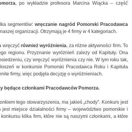
omorza
, po wykładzie profesora Marcina Wiącka – część
kilka segmentów:
wręczanie nagród Pomorski Pracodawca
aszej organizacji. Otrzymają je 4 firmy w 4 kategoriach.
ła wręczyć
również wyróżnienia
, za różne aktywności firm. To
zego regionu. Przyznanie wyróżnień zależy od Kapituły. Ona
iedzeniu, czy wręczyć wyróżnienia czy nie. W tym roku tak,
łoszeń w konkursie Pomorski Pracodawca Roku i Kapituła
enite firmy, więc podjęła decyzję o wyróżnieniach.
irmy będące członkami Pracodawców Pomorza.
członkiem tego stowarzyszenia, ma jakieś „chody”. Konkurs jest
 jest miejsce działalności firmy – województwo pomorskie i
o konkursu kilka firm, które nie są naszymi członkami, a które