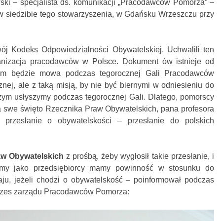
ki – specjalista ds. komunikacji „Pracodawców Pomorza” –
 w siedzibie tego stowarzyszenia, w Gdańsku Wrzeszczu przy
 Kodeks Odpowiedzialności Obywatelskiej. Uchwalili ten
ganizacja pracodawców w Polsce. Dokument ów istnieje od
 nim będzie mowa podczas tegorocznej Gali Pracodawców
znej, ale z taką misją, by nie być biernymi w odniesieniu do
czym usłyszymy podczas tegorocznej Gali. Dlatego, pomorscy
na swe święto Rzecznika Praw Obywatelskich, pana profesora
 przesłanie o obywatelskości – przesłanie do polskich
aw Obywatelskich
z prośbą, żeby wygłosił takie przesłanie, i
 my jako przedsiębiorcy mamy powinność w stosunku do
ju, jeżeli chodzi o obywatelskość – poinformował podczas
rezes zarządu Pracodawców Pomorza: