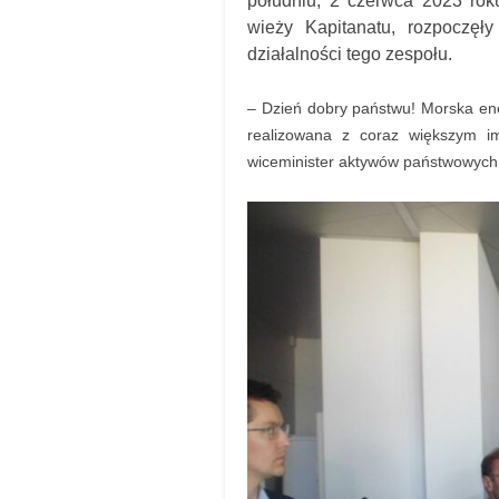
południu, 2 czerwca 2023 rok
wieży Kapitanatu, rozpoczęł
działalności tego zespołu.
– Dzień dobry państwu! Morska ene
realizowana z coraz większym i
wiceminister aktywów państwowych