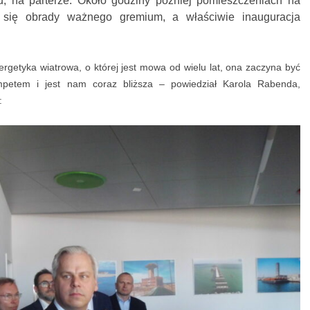
u, na parterze. Około godziny później pomieszczeniach na
y się obrady ważnego gremium, a właściwie inauguracja
rgetyka wiatrowa, o której jest mowa od wielu lat, ona zaczyna być
mpetem i jest nam coraz bliższa – powiedział Karola Rabenda,
: