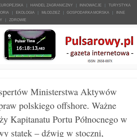
 EUROPEJSKA
HANDEL ZAGRANICZNY
INNOWACJE
TURYSTYKA
TORIA
EKOLOGIA
MŁODZIEŻ
GOSPODARKA MORSKA
INNE
ŁY
ZDROWIE
kspertów Ministerstwa Aktywów
raw polskiego offshore. Ważne
ży Kapitanatu Portu Północnego w
y statek – dźwig w stoczni,