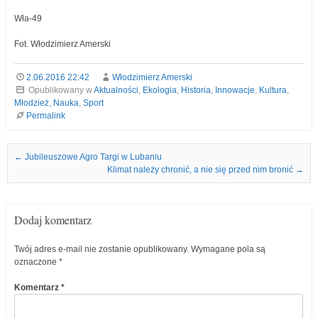
Wła-49
Fot. Włodzimierz Amerski
2.06.2016 22:42
Włodzimierz Amerski
Opublikowany w
Aktualności
,
Ekologia
,
Historia
,
Innowacje
,
Kultura
,
Młodzież
,
Nauka
,
Sport
Permalink
Nawigacja we wpisach
←
Jubileuszowe Agro Targi w Lubaniu
Klimat należy chronić, a nie się przed nim bronić
→
Dodaj komentarz
Twój adres e-mail nie zostanie opublikowany.
Wymagane pola są
oznaczone
*
Komentarz
*