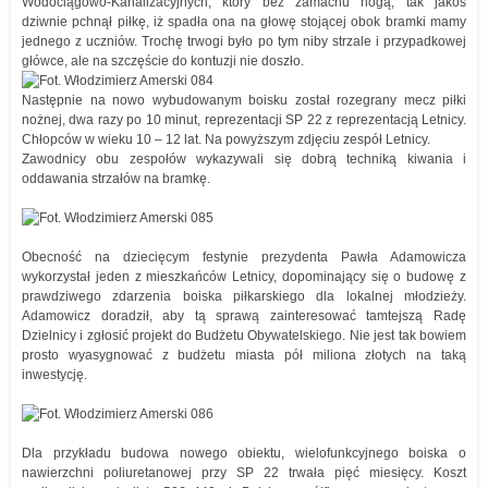
Wodociągowo-Kanalizacyjnych, który bez zamachu nogą, tak jakoś
dziwnie pchnął piłkę, iż spadła ona na głowę stojącej obok bramki mamy
jednego z uczniów. Trochę trwogi było po tym niby strzale i przypadkowej
główce, ale na szczęście do kontuzji nie doszło.
Następnie na nowo wybudowanym boisku został rozegrany mecz piłki
nożnej, dwa razy po 10 minut, reprezentacji SP 22 z reprezentacją Letnicy.
Chłopców w wieku 10 – 12 lat. Na powyższym zdjęciu zespół Letnicy.
Zawodnicy obu zespołów wykazywali się dobrą techniką kiwania i
oddawania strzałów na bramkę.
Obecność na dziecięcym festynie prezydenta Pawła Adamowicza
wykorzystał jeden z mieszkańców Letnicy, dopominający się o budowę z
prawdziwego zdarzenia boiska piłkarskiego dla lokalnej młodzieży.
Adamowicz doradził, aby tą sprawą zainteresować tamtejszą Radę
Dzielnicy i zgłosić projekt do Budżetu Obywatelskiego. Nie jest tak bowiem
prosto wyasygnować z budżetu miasta pół miliona złotych na taką
inwestycję.
Dla przykładu budowa nowego obiektu, wielofunkcyjnego boiska o
nawierzchni poliuretanowej przy SP 22 trwała pięć miesięcy. Koszt