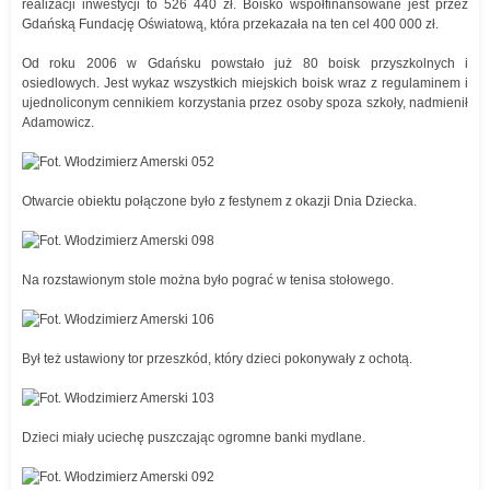
realizacji inwestycji to 526 440 zł. Boisko współfinansowane jest przez
Gdańską Fundację Oświatową, która przekazała na ten cel 400 000 zł.
Od roku 2006 w Gdańsku powstało już 80 boisk przyszkolnych i
osiedlowych. Jest wykaz wszystkich miejskich boisk wraz z regulaminem i
ujednoliconym cennikiem korzystania przez osoby spoza szkoły, nadmienił
Adamowicz.
Otwarcie obiektu połączone było z festynem z okazji Dnia Dziecka.
Na rozstawionym stole można było pograć w tenisa stołowego.
Był też ustawiony tor przeszkód, który dzieci pokonywały z ochotą.
Dzieci miały uciechę puszczając ogromne banki mydlane.