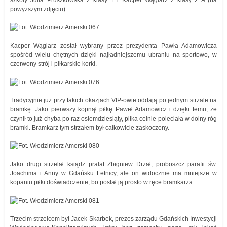
szkoły Julia Pruszkowska z klasy 1 i Kacper Wąglarz z klasy 2 A (na
powyższym zdjęciu).
Kacper Wąglarz został wybrany przez prezydenta Pawła Adamowicza
spośród wielu chętnych dzięki najładniejszemu ubraniu na sportowo, w
czerwony strój i piłkarskie korki.
Tradycyjnie już przy takich okazjach VIP-owie oddają po jednym strzale na
bramkę. Jako pierwszy kopnął piłkę Paweł Adamowicz i dzięki temu, że
czynił to już chyba po raz osiemdziesiąty, piłka celnie poleciała w dolny róg
bramki. Bramkarz tym strzałem był całkowicie zaskoczony.
Jako drugi strzelał ksiądz prałat Zbigniew Drzał, proboszcz parafii św.
Joachima i Anny w Gdańsku Letnicy, ale on widocznie ma mniejsze w
kopaniu piłki doświadczenie, bo posłał ją prosto w ręce bramkarza.
Trzecim strzelcem był Jacek Skarbek, prezes zarządu Gdańskich Inwestycji