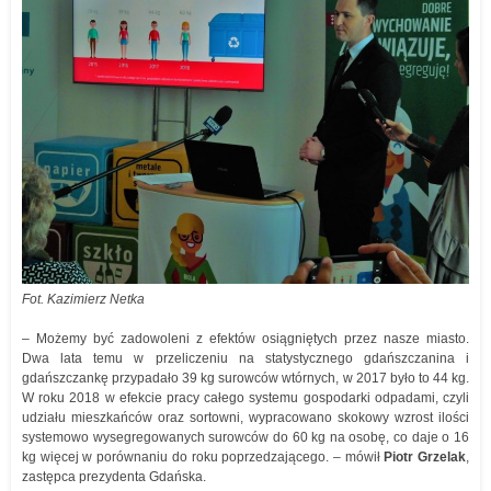
Fot. Kazimierz Netka
– Możemy być zadowoleni z efektów osiągniętych przez nasze miasto.
Dwa lata temu w przeliczeniu na statystycznego gdańszczanina i
gdańszczankę przypadało 39 kg surowców wtórnych, w 2017 było to 44 kg.
W roku 2018 w efekcie pracy całego systemu gospodarki odpadami, czyli
udziału mieszkańców oraz sortowni, wypracowano skokowy wzrost ilości
systemowo wysegregowanych surowców do 60 kg na osobę, co daje o 16
kg więcej w porównaniu do roku poprzedzającego. – mówił
Piotr Grzelak
,
zastępca prezydenta Gdańska.