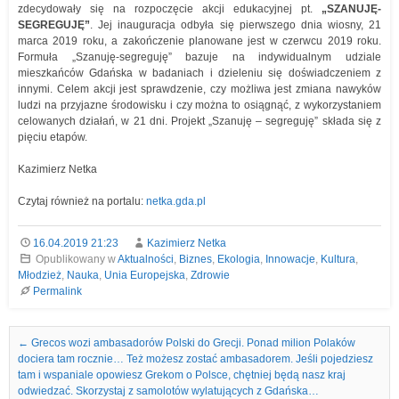
zdecydowały się na rozpoczęcie akcji edukacyjnej pt.
„SZANUJĘ-
SEGREGUJĘ”
. Jej inauguracja odbyła się pierwszego dnia wiosny, 21
marca 2019 roku, a zakończenie planowane jest w czerwcu 2019 roku.
Formuła „Szanuję-segreguję” bazuje na indywidualnym udziale
mieszkańców Gdańska w badaniach i dzieleniu się doświadczeniem z
innymi. Celem akcji jest sprawdzenie, czy możliwa jest zmiana nawyków
ludzi na przyjazne środowisku i czy można to osiągnąć, z wykorzystaniem
celowanych działań, w 21 dni. Projekt „Szanuję – segreguję” składa się z
pięciu etapów.
Kazimierz Netka
Czytaj również na portalu:
netka.gda.pl
16.04.2019 21:23
Kazimierz Netka
Opublikowany w
Aktualności
,
Biznes
,
Ekologia
,
Innowacje
,
Kultura
,
Młodzież
,
Nauka
,
Unia Europejska
,
Zdrowie
Permalink
Nawigacja we wpisach
←
Grecos wozi ambasadorów Polski do Grecji. Ponad milion Polaków
dociera tam rocznie… Też możesz zostać ambasadorem. Jeśli pojedziesz
tam i wspaniale opowiesz Grekom o Polsce, chętniej będą nasz kraj
odwiedzać. Skorzystaj z samolotów wylatujących z Gdańska…