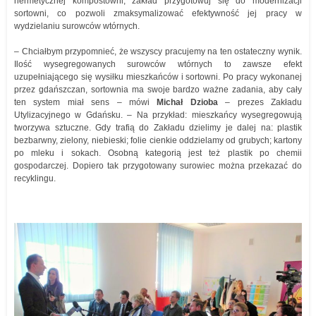
hermetycznej kompostowni, zakład przygotowuj się do modernizacji
sortowni, co pozwoli zmaksymalizować efektywność jej pracy w
wydzielaniu surowców wtórnych.
– Chciałbym przypomnieć, że wszyscy pracujemy na ten ostateczny wynik.
Ilość wysegregowanych surowców wtórnych to zawsze efekt
uzupełniającego się wysiłku mieszkańców i sortowni. Po pracy wykonanej
przez gdańszczan, sortownia ma swoje bardzo ważne zadania, aby cały
ten system miał sens – mówi
Michał Dzioba
– prezes Zakładu
Utylizacyjnego w Gdańsku. – Na przykład: mieszkańcy wysegregowują
tworzywa sztuczne. Gdy trafią do Zakładu dzielimy je dalej na: plastik
bezbarwny, zielony, niebieski; folie cienkie oddzielamy od grubych; kartony
po mleku i sokach. Osobną kategorią jest też plastik po chemii
gospodarczej. Dopiero tak przygotowany surowiec można przekazać do
recyklingu.