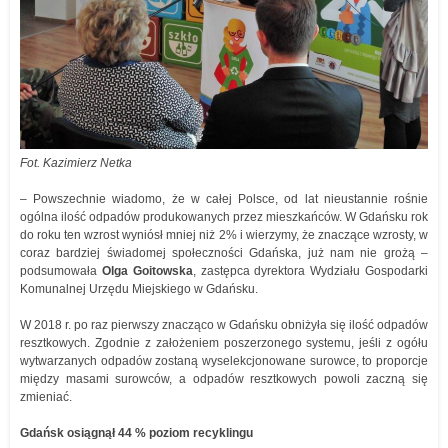
Fot. Kazimierz Netka
– Powszechnie wiadomo, że w całej Polsce, od lat nieustannie rośnie
ogólna ilość odpadów produkowanych przez mieszkańców. W Gdańsku rok
do roku ten wzrost wyniósł mniej niż 2% i wierzymy, że znaczące wzrosty, w
coraz bardziej świadomej społeczności Gdańska, już nam nie grożą –
podsumowała
Olga Goitowska
, zastępca dyrektora Wydziału Gospodarki
Komunalnej Urzędu Miejskiego w Gdańsku.
W 2018 r. po raz pierwszy znacząco w Gdańsku obniżyła się ilość odpadów
resztkowych. Zgodnie z założeniem poszerzonego systemu, jeśli z ogółu
wytwarzanych odpadów zostaną wyselekcjonowane surowce, to proporcje
między masami surowców, a odpadów resztkowych powoli zaczną się
zmieniać.
Gdańsk osiągnął 44 % poziom recyklingu