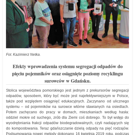
Fot. Kazimierz Netka.
Efekty wprowadzenia systemu segregacji odpadów do
pięciu pojemników oraz osiągnięte poziomy recyklingu
surowców w Gdańsku.
Stolica województwa pomorskiego jest jednym z prekursorów segregacji
odpadów, sposobem, który być może jest najefektywniejszym w Polsce,
także pod względem osiągnięć edukacyjnych. Zaczynano od ulicznego
systemu – od pojemników na surowce wtórne stawianych na osiedlach.
Potem zachęcano do pracy w domach, mieszkaniach według hasła:
oddziel mokre od suchego, zrób dla Ziemi coś dobrego. To był wstęp do
wyodrębniania frakcji odpadów biodegradowalnych, czyli nadających się
do kompostowania. Teraz gdańszczanie dzielą odpady na pięć rodzajów.
Podsumowania nowej metody dokonano 16 kwietnia 2019 roku, podczas