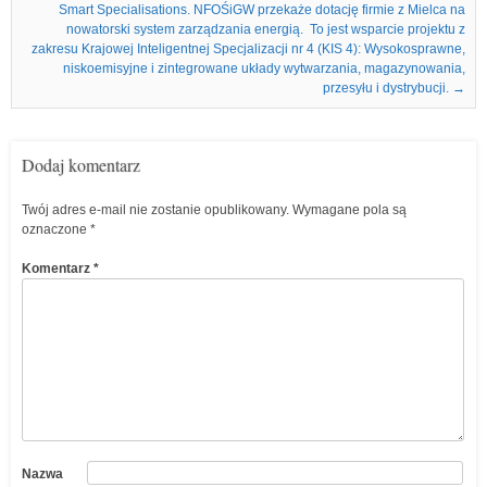
Smart Specialisations. NFOŚiGW przekaże dotację firmie z Mielca na
nowatorski system zarządzania energią. To jest wsparcie projektu z
zakresu Krajowej Inteligentnej Specjalizacji nr 4 (KIS 4): Wysokosprawne,
niskoemisyjne i zintegrowane układy wytwarzania, magazynowania,
przesyłu i dystrybucji.
→
Dodaj komentarz
Twój adres e-mail nie zostanie opublikowany.
Wymagane pola są
oznaczone
*
Komentarz
*
Nazwa