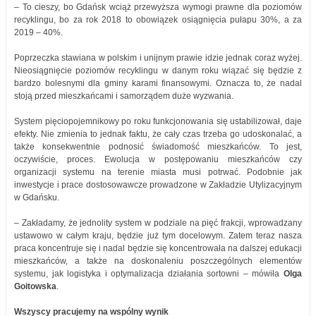
– To cieszy, bo Gdańsk wciąż przewyższa wymogi prawne dla poziomów
recyklingu, bo za rok 2018 to obowiązek osiągnięcia pułapu 30%, a za
2019 – 40%.
Poprzeczka stawiana w polskim i unijnym prawie idzie jednak coraz wyżej.
Nieosiągnięcie poziomów recyklingu w danym roku wiązać się będzie z
bardzo bolesnymi dla gminy karami finansowymi. Oznacza to, że nadal
stoją przed mieszkańcami i samorządem duże wyzwania.
System pięciopojemnikowy po roku funkcjonowania się ustabilizował, daje
efekty. Nie zmienia to jednak faktu, że cały czas trzeba go udoskonalać, a
także konsekwentnie podnosić świadomość mieszkańców. To jest,
oczywiście, proces. Ewolucja w postępowaniu mieszkańców czy
organizacji systemu na terenie miasta musi potrwać. Podobnie jak
inwestycje i prace dostosowawcze prowadzone w Zakładzie Utylizacyjnym
w Gdańsku.
– Zakładamy, że jednolity system w podziale na pięć frakcji, wprowadzany
ustawowo w całym kraju, będzie już tym docelowym. Zatem teraz nasza
praca koncentruje się i nadal będzie się koncentrowała na dalszej edukacji
mieszkańców, a także na doskonaleniu poszczególnych elementów
systemu, jak logistyka i optymalizacja działania sortowni – mówiła
Olga
Goitowska
.
Wszyscy pracujemy na wspólny wynik