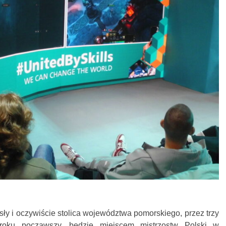
sły i oczywiście stolica województwa pomorskiego, przez trzy
roku począwszy, będzie miejscem mistrzostw Polski w