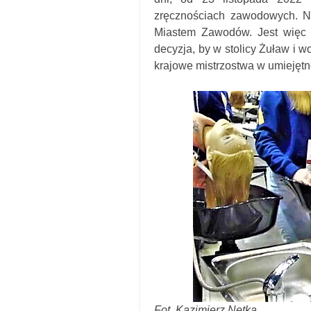
zręcznościach zawodowych. N
Miastem Zawodów. Jest więc r
decyzja, by w stolicy Żuław i
krajowe mistrzostwa w umiejęt
Fot. Kazimierz Netka.