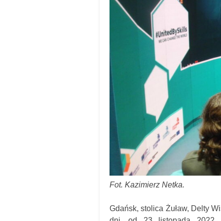
Fot. Kazimierz Netka.
Gdańsk, stolica Żuław, Delty Wi
dni, od 23 listopada 2022 