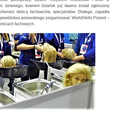
ic dziwnego, bowiem Gdańsk już dawno został ogłoszony
ównież stolicą fachowców, specjalistów. Dlatego, zapadła
 województwa pomorskiego zorganizować WorldSkills Poland –
nościach fachowych.