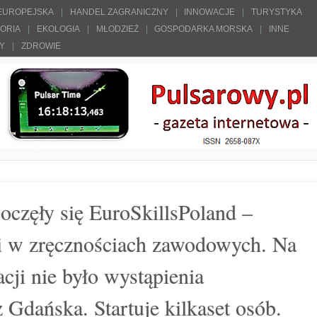
 EUROPEJSKA
HANDEL ZAGRANICZNY
INNOWACJE
TURYSTYKA
TORIA
EKOLOGIA
MŁODZIEŻ
GOSPODARKA MORSKA
INNE
ŁY
ZDROWIE
oczęły się EuroSkillsPoland –
i w zręcznościach zawodowych. Na
acji nie było wystąpienia
z Gdańska. Startuje kilkaset osób.