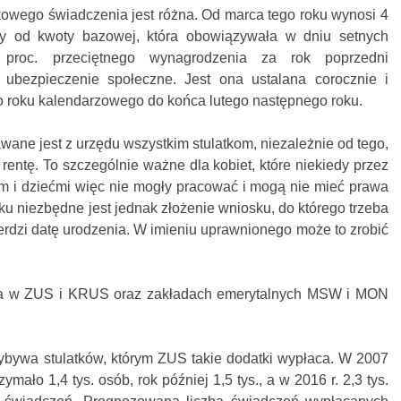
wego świadczenia jest różna. Od marca tego roku wynosi 4
ży od kwoty bazowej, która obowiązywała w dniu setnych
proc. przeciętnego wynagrodzenia za rok poprzedni
ubezpieczenie społeczne. Jest ona ustalana corocznie i
 roku kalendarzowego do końca lutego następnego roku.
ne jest z urzędu wszystkim stulatkom, niezależnie od tego,
 rentę. To szczególnie ważne dla kobiet, które niekiedy przez
m i dziećmi więc nie mogły pracować i mogą nie mieć prawa
u niezbędne jest jednak złożenie wniosku, do którego trzeba
erdzi datę urodzenia. W imieniu uprawnionego może to zrobić
ia w ZUS i KRUS oraz zakładach emerytalnych MSW i MON
rzybywa stulatków, którym ZUS takie dodatki wypłaca. W 2007
mało 1,4 tys. osób, rok później 1,5 tys., a w 2016 r. 2,3 tys.