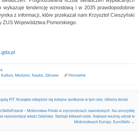
ys. świadczeń. Prognozowana liczba świadczeń wypłacanych
ach wykazuje tendencję wzrostową i w 2035 prawdopodobnie
wynika z informacji, które przekazał nam Krzysztof Cieszyński
wy ZUS Województwa Pomorskiego.
.gda.pl
ka
,
Kultura
,
Młodzież
,
Nauka
,
Zdrowie
Permalink
gidą PIT. W piątek odbędzie się kolejne spotkanie w tym celu. Główny temat:
roSkillsPoland – Mistrzostwa Polski w zręcznościach zawodowych. Na uroczystej
ia reprezentacji władz Gdańska. Startuje kilkaset osób. Najlepsi wezmą udział w
Mistrzostwach Europy: EuroSkills
→