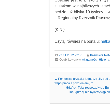
Obecnie jest to blisko 2,7 t
stulatkom w najbliższych lat
będzie już bliska 10 tysięcy – 
– Regionalny Rzecznik Praso
(K.N.)
Czytaj również na portalu:
netka
22.11.2022 22:00
Kazimierz Net
Opublikowany w
Aktualności
,
Historia
Nawigacja we wpisach
←
Pomorska turystyka jednoczy siły pod e
współpraca z pokoleniem „Z”
Gdańsk. Tutaj rozpoczęły się Eu
inauguracji nie było wystąpien