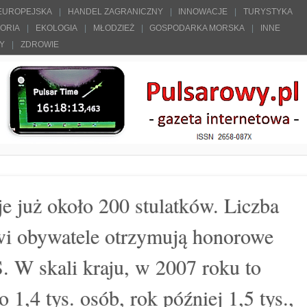
 EUROPEJSKA
HANDEL ZAGRANICZNY
INNOWACJE
TURYSTYKA
TORIA
EKOLOGIA
MŁODZIEŻ
GOSPODARKA MORSKA
INNE
ŁY
ZDROWIE
 już około 200 stulatków. Liczba
wi obywatele otrzymują honorowe
. W skali kraju, w 2007 roku to
 1,4 tys. osób, rok później 1,5 tys.,