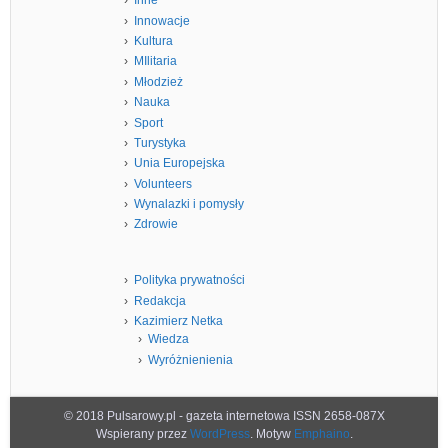
Inne
Innowacje
Kultura
MIlitaria
Młodzież
Nauka
Sport
Turystyka
Unia Europejska
Volunteers
Wynalazki i pomysły
Zdrowie
Polityka prywatności
Redakcja
Kazimierz Netka
Wiedza
Wyróżnienienia
© 2018 Pulsarowy.pl - gazeta internetowa ISSN 2658-087X
Wspierany przez
WordPress
. Motyw
Emphaino
.