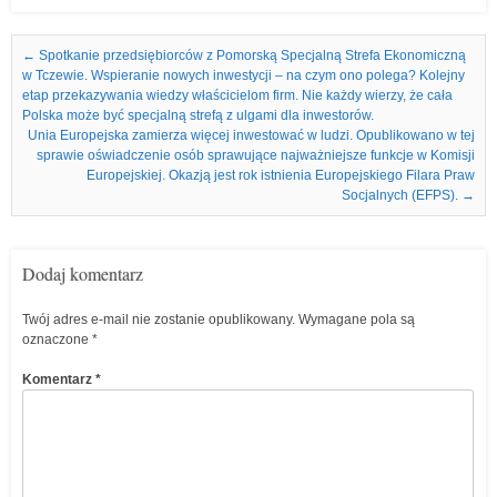
Nawigacja we wpisach
←
Spotkanie przedsiębiorców z Pomorską Specjalną Strefa Ekonomiczną
w Tczewie. Wspieranie nowych inwestycji – na czym ono polega? Kolejny
etap przekazywania wiedzy właścicielom firm. Nie każdy wierzy, że cała
Polska może być specjalną strefą z ulgami dla inwestorów.
Unia Europejska zamierza więcej inwestować w ludzi. Opublikowano w tej
sprawie oświadczenie osób sprawujące najważniejsze funkcje w Komisji
Europejskiej. Okazją jest rok istnienia Europejskiego Filara Praw
Socjalnych (EFPS).
→
Dodaj komentarz
Twój adres e-mail nie zostanie opublikowany.
Wymagane pola są
oznaczone
*
Komentarz
*