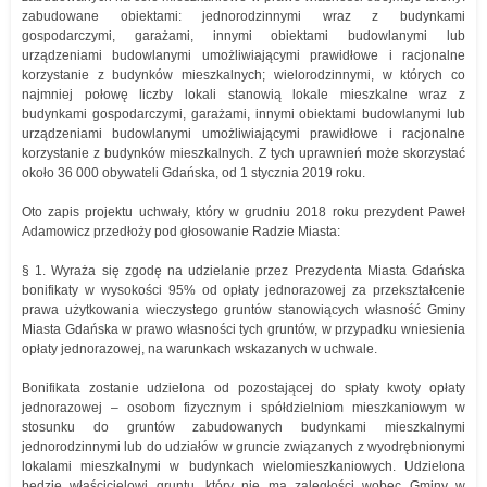
zabudowane obiektami: jednorodzinnymi wraz z budynkami
gospodarczymi, garażami, innymi obiektami budowlanymi lub
urządzeniami budowlanymi umożliwiającymi prawidłowe i racjonalne
korzystanie z budynków mieszkalnych; wielorodzinnymi, w których co
najmniej połowę liczby lokali stanowią lokale mieszkalne wraz z
budynkami gospodarczymi, garażami, innymi obiektami budowlanymi lub
urządzeniami budowlanymi umożliwiającymi prawidłowe i racjonalne
korzystanie z budynków mieszkalnych. Z tych uprawnień może skorzystać
około 36 000 obywateli Gdańska, od 1 stycznia 2019 roku.
Oto zapis projektu uchwały, który w grudniu 2018 roku prezydent Paweł
Adamowicz przedłoży pod głosowanie Radzie Miasta:
§ 1. Wyraża się zgodę na udzielanie przez Prezydenta Miasta Gdańska
bonifikaty w wysokości 95% od opłaty jednorazowej za przekształcenie
prawa użytkowania wieczystego gruntów stanowiących własność Gminy
Miasta Gdańska w prawo własności tych gruntów, w przypadku wniesienia
opłaty jednorazowej, na warunkach wskazanych w uchwale.
Bonifikata zostanie udzielona od pozostającej do spłaty kwoty opłaty
jednorazowej – osobom fizycznym i spółdzielniom mieszkaniowym w
stosunku do gruntów zabudowanych budynkami mieszkalnymi
jednorodzinnymi lub do udziałów w gruncie związanych z wyodrębnionymi
lokalami mieszkalnymi w budynkach wielomieszkaniowych. Udzielona
będzie właścicielowi gruntu, który nie ma zaległości wobec Gminy w