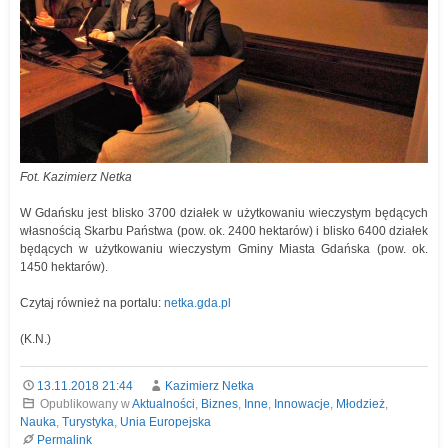
Fot. Kazimierz Netka
W Gdańsku jest blisko 3700 działek w użytkowaniu wieczystym będących
własnością Skarbu Państwa (pow. ok. 2400 hektarów) i blisko 6400 działek
będących w użytkowaniu wieczystym Gminy Miasta Gdańska (pow. ok.
1450 hektarów).
Czytaj również na portalu:
netka.gda.pl
(K.N.)
13.11.2018 21:44
Kazimierz Netka
Opublikowany w
Aktualności
,
Biznes
,
Inne
,
Innowacje
,
Młodzież
,
Nauka
,
Turystyka
,
Unia Europejska
Permalink