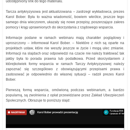
udostępniony link do tego materiału.
Tarcza antykryzysowa jest aktualizowana – zastrzegł wykładowca, prezes
Karol Bober. Była to ważna wiadomość, bowiem wkrótce, jeszcze tego
samego dnia wieczorem, ukazały się nowe przepisy, poszerzające zakres
pomocy i krąg uprawnionych do skorzystania z rządowego wsparcia.
Informacje podane w ramach webinaru mają charakter poglądowy i
uproszczony – informował Karol Bober. – Niektóre z nich są oparte na
projektach ustaw, które nie weszły jeszcze w życie i mogą ulec zmianie.
Informacji na slajdach oraz odpowiedzi na czacie nie należy traktować tak
jakby była to porada prawna lub podatkowa. Przed skorzystaniem z
którejkolwiek formy wsparcia w ramach Tarczy Antykryzysowej należy
zapoznać się szczegółowo z obowiązującymi przepisami prawa i
zastosować je odpowiednio do własnej sytuacji – radził prezes Karol
Bober.
Pierwszą formą wsparcia, omówioną podczas webinarium, a bardzo
popularną, są zwolnienia z opłat przewidziane przez Zakład Ubezpieczeń
Społecznych. Obrazuje to poniższy slajd: