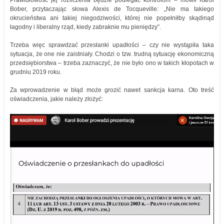
Prawidłowość jej rozliczenia będzie podlegać kontrolom – mówił Karol
Bober, przytaczając słowa Alexis de Tocqueville: „Nie ma takiego
okrucieństwa ani takiej niegodziwości, której nie popełniłby skądinąd
łagodny i liberalny rząd, kiedy zabraknie mu pieniędzy”.
Trzeba więc sprawdzać przesłanki upadłości – czy nie wystąpiła taka
sytuacja, że one nie zaistniały. Chodzi o tzw. trudną sytuację ekonomiczną
przedsiębiorstwa – trzeba zaznaczyć, że nie było ono w takich kłopotach w
grudniu 2019 roku.
Za wprowadzenie w błąd może grozić nawet sankcja karna. Oto treść
oświadczenia, jakie należy złożyć: