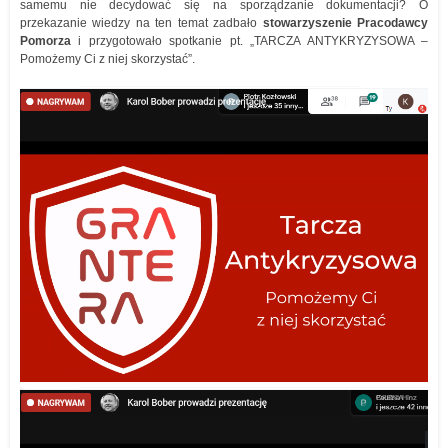
samemu nie decydować się na sporządzanie dokumentacji? O
przekazanie wiedzy na ten temat zadbało
stowarzyszenie Pracodawcy
Pomorza
i przygotowało spotkanie pt. „TARCZA ANTYKRYZYSOWA –
Pomożemy Ci z niej skorzystać”.