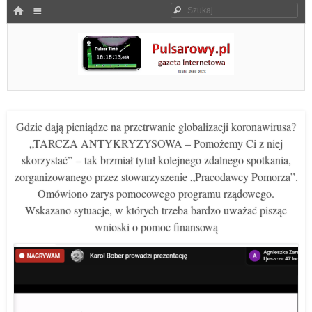
Menu
HOME
Szukaj
SKOCZ DO TREŚCI
Pulsarowy.pl
Gdzie dają pieniądze na przetrwanie globalizacji koronawirusa?
„TARCZA ANTYKRYZYSOWA – Pomożemy Ci z niej
skorzystać” – tak brzmiał tytuł kolejnego zdalnego spotkania,
zorganizowanego przez stowarzyszenie „Pracodawcy Pomorza”.
Omówiono zarys pomocowego programu rządowego.
Wskazano sytuacje, w których trzeba bardzo uważać pisząc
wnioski o pomoc finansową