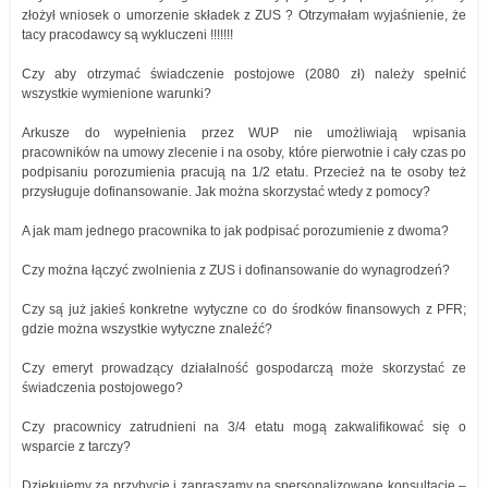
złożył wniosek o umorzenie składek z ZUS ? Otrzymałam wyjaśnienie, że
tacy pracodawcy są wykluczeni !!!!!!!
Czy aby otrzymać świadczenie postojowe (2080 zł) należy spełnić
wszystkie wymienione warunki?
Arkusze do wypełnienia przez WUP nie umożliwiają wpisania
pracowników na umowy zlecenie i na osoby, które pierwotnie i cały czas po
podpisaniu porozumienia pracują na 1/2 etatu. Przecież na te osoby też
przysługuje dofinansowanie. Jak można skorzystać wtedy z pomocy?
A jak mam jednego pracownika to jak podpisać porozumienie z dwoma?
Czy można łączyć zwolnienia z ZUS i dofinansowanie do wynagrodzeń?
Czy są już jakieś konkretne wytyczne co do środków finansowych z PFR;
gdzie można wszystkie wytyczne znaleźć?
Czy emeryt prowadzący działalność gospodarczą może skorzystać ze
świadczenia postojowego?
Czy pracownicy zatrudnieni na 3/4 etatu mogą zakwalifikować się o
wsparcie z tarczy?
Dziękujemy za przybycie i zapraszamy na spersonalizowane konsultacje –