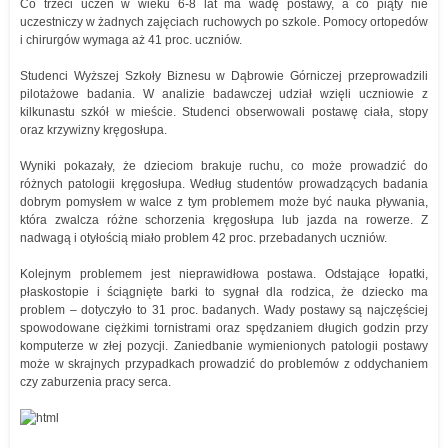
Co trzeci uczeń w wieku 6-8 lat ma wadę postawy, a co piąty nie
uczestniczy w żadnych zajęciach ruchowych po szkole. Pomocy ortopedów
i chirurgów wymaga aż 41 proc. uczniów.
Studenci Wyższej Szkoły Biznesu w Dąbrowie Górniczej przeprowadzili
pilotażowe badania. W analizie badawczej udział wzięli uczniowie z
kilkunastu szkół w mieście. Studenci obserwowali postawę ciała, stopy
oraz krzywizny kręgosłupa.
Wyniki pokazały, że dzieciom brakuje ruchu, co może prowadzić do
różnych patologii kręgosłupa. Według studentów prowadzących badania
dobrym pomysłem w walce z tym problemem może być nauka pływania,
która zwalcza różne schorzenia kręgosłupa lub jazda na rowerze. Z
nadwagą i otyłością miało problem 42 proc. przebadanych uczniów.
Kolejnym problemem jest nieprawidłowa postawa. Odstające łopatki,
płaskostopie i ściągnięte barki to sygnał dla rodzica, że dziecko ma
problem – dotyczyło to 31 proc. badanych. Wady postawy są najczęściej
spowodowane ciężkimi tornistrami oraz spędzaniem długich godzin przy
komputerze w złej pozycji. Zaniedbanie wymienionych patologii postawy
może w skrajnych przypadkach prowadzić do problemów z oddychaniem
czy zaburzenia pracy serca.