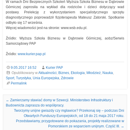
W ramach Dni Bezpiecznych Szkoleń Wyższa Szkoła Biznesu w Dąbrowie
Górniczej zaprosiła na wykład dla rodziców i dzieci dotyczący wad
postawy. Prelekcję z wykorzystaniem specjalistycznego sprzętu
diagnostycznego poprowadził fizjoterapeuta Mateusz Zatorski. Spotkanie
odbyło się 17 września.
Więcej wiadomości jest na stronie: www.wsb.edu.pl.
Źródło: Wyższa Szkoła Biznesu w Dąbrowie Górniczej, aobz/Serwis
Samorządowy PAP
Źródło:
www.kurier.pap.pl
9.05.2017 16:52
Kurier PAP
Opublikowany w
Aktualności
,
Biznes
,
Ekologia
,
Młodzież
,
Nauka
,
Sport
,
Turystyka
,
Unia Europejska
,
Zdrowie
Permalink
Nawigacja we wpisach
←
Zamierzamy stawiać domy w Szwecji. Ministerstwo Infrastruktury i
Budownicta zaprasza do współpracy.
Tworzymy unijne gwiazdy czy mgławice? Przekonaj się – podczas Dni
Otwartych Funduszy Europejskich, od 18 do 21 maja 2017 roku.
Przedstawiamy, przygotowane do pokazania, projekty realizowane w
Pomorskiem ze wsparciem unijnym. Część III.
→