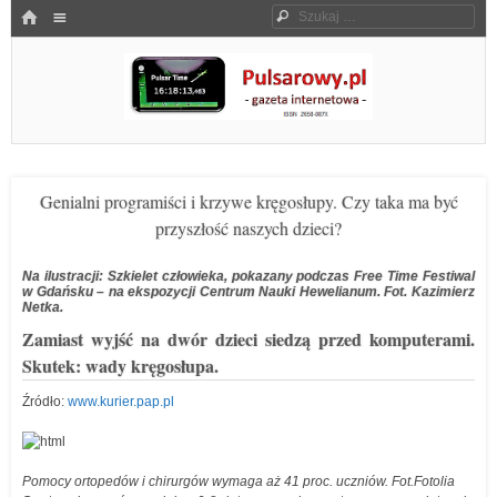
Menu
HOME
Szukaj
SKOCZ DO TREŚCI
Pulsarowy.pl
Genialni programiści i krzywe kręgosłupy. Czy taka ma być
przyszłość naszych dzieci?
Na ilustracji: Szkielet człowieka, pokazany podczas Free Time Festiwal
w Gdańsku – na ekspozycji Centrum Nauki Hewelianum. Fot. Kazimierz
Netka.
Zamiast wyjść na dwór dzieci siedzą przed komputerami.
Skutek: wady kręgosłupa.
Źródło:
www.kurier.pap.pl
Pomocy ortopedów i chirurgów wymaga aż 41 proc. uczniów. Fot.Fotolia