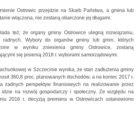
ienie Ostrowic przejdzie na Skarb Państwa, a gmina lub
tanie włączona, nie zostaną obarczone jej długami.
ada też, że organy gminy Ostrowice ulegną rozwiązaniu,
 radnych. Wybory do organów gminy lub gmin, których
szone w wyniku zniesienia gminy Ostrowice, zostaną
ącymi się jesienią 2018 r. wyborami samorządowymi.
achunkowej w Szczecinie wynika, że stan zadłużenia gminy
nosił 360,8 proc. planowanych dochodów, a na koniec 2017 r.
ała żadnych perspektyw finansowych na realizowanie przez
m idzie na rozwój gospodarczy i społeczny. Ze względu na
zniu 2016 r. decyzją premiera w Ostrowicach ustanowiono