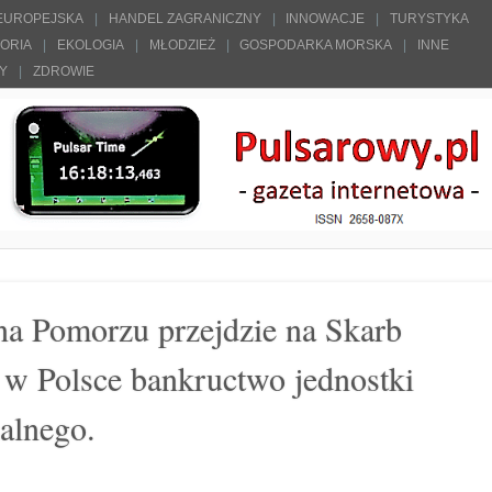
 EUROPEJSKA
HANDEL ZAGRANICZNY
INNOWACJE
TURYSTYKA
TORIA
EKOLOGIA
MŁODZIEŻ
GOSPODARKA MORSKA
INNE
ŁY
ZDROWIE
a Pomorzu przejdzie na Skarb
 w Polsce bankructwo jednostki
alnego.