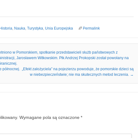
Historia
,
Nauka
,
Turystyka
,
Unia Europejska
Permalink
etniono w Pomorskiem, spotkanie przedstawicieli służb państwowych z
nistracji, Jarosławem Witkowskim. Płk Andrzej Prokopski został powołany na
ranicznej.
 północnej. „Efekt założyciela” na pojezierzu powoduje, że pomorskie dzieci są
w niebezpieczeństwie; nie ma skutecznych metod leczenia.
→
blikowany.
Wymagane pola są oznaczone
*