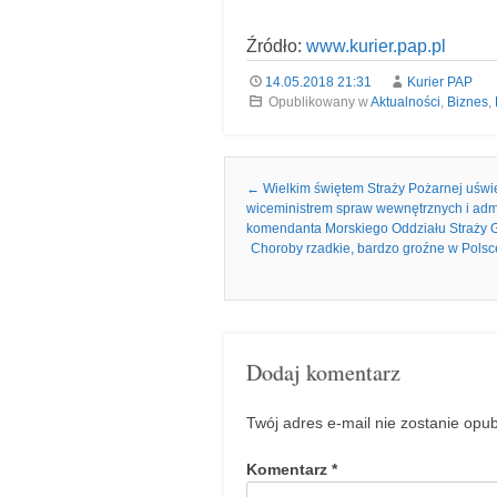
Źródło:
www.kurier.pap.pl
14.05.2018 21:31
Kurier PAP
Opublikowany w
Aktualności
,
Biznes
,
Nawigacja we wpisach
←
Wielkim świętem Straży Pożarnej uświ
wiceministrem spraw wewnętrznych i admi
komendanta Morskiego Oddziału Straży G
Choroby rzadkie, bardzo groźne w Polsce
Dodaj komentarz
Twój adres e-mail nie zostanie opu
Komentarz
*