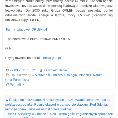
zeroemisyjne źródła energii przeznaczy łącznie 47 mld zł. Koncern będzie
inwestował przede wszystkim w morską i lądową energetykę wiatrową oraz
fotowoltaikę. Do 2030 roku Grupa ORLEN będzie posiadać portfel
odnawialnych źródeł energii o łącznej mocy 2,5 GW (liczonych wg
udziałów Grupy ORLEN).
Farmy_wiatrowe_ORLEN.gif
– poinformowało Biuro Prasowe PKN ORLEN.
(K.N.)
Czytaj również na portalu:
netka.gda.pl
29.03.2021 15:12
Kazimierz Netka
Opublikowany w
Aktualności
,
Biznes
,
Ekologia
,
Młodzież
,
Nauka
,
Unia Europejska
Permalink
Nawigacja we wpisach
←
Dostęp do morza łagodzi niekorzystne oddziaływanie koronawirusa na
polską gospodarkę. Rośnie eksport w transporcie statkami. Port Gdynia,
mimo pandemii, uzyskał wzrost przeładunków
Ruch turystyczny w Gdańsku 2020. Liczba gości zagranicznych spadła rok