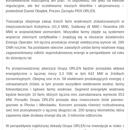
konsekwentnie realizujemy ten plan. To odpowiedź nie tylko na kwestie
regulacyjne, ale też oczekiwania naszych klientów i akcjonariuszy –
powiedział Daniel Obajtek, Prezes Zarządu PKN ORLEN.
Transakcja obejmuje zakup trzech farm wiatrowych zlokalizowanych w
miejscowościach Kobylnica (41,4 MW), Subkowy (8 MW) i Nowotna (40
MW) w województwie pomorskim. Wszystkie farmy objęte są systemem
wsparcia zielonych certyfikatów i znajdują się w obszarze działalności
Energa Operator. Ich łączna produkcja energii elektrycznej wynosi ok. 280
GWh rocznie. Na podstawie obecnie zawartych umów farmy wiatrowe mają
zagwarantowany odbiór wyprodukowanej energii w perspektywie od roku
do dziesięciu lat.
Po przeprowadzonej akwizycji Grupa ORLEN będzie posiadała aktywa
energetyczne o łącznej mocy 3,3 GW, w tym 642 MW w źródłach
zeroemisyjnych. Obejmą one m.in. 58 elektrowni produkujących energię z
odnawialnych źródeł, w tym przede wszystkim elektrownie wodne, farmy
fotowoltaiczne i lądowe farmy wiatrowe. Segment energetyki wiatrowej
będzie tworzyło 10 farm, których łączna moc zainstalowana wyniesie 353
MW. Ponadto Grupa ORLEN posiada dwa nowoczesne bloki parowo-
gazowe w Płocku i Włocławku. Koncern posiada również rozbudowaną
sieć linii przesyłowych o łącznej długości ok. 200 tysięcy kilometrów, która
zapewnia stałe dostawy energii dla ok. 3 milionów odbiorców.
W perspektywie najbliższej dekady Grupa ORLEN na inwestycje w nisko- i