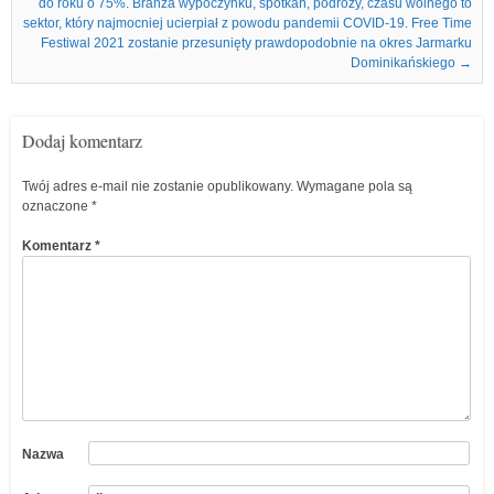
do roku o 75%. Branża wypoczynku, spotkań, podróży, czasu wolnego to
sektor, który najmocniej ucierpiał z powodu pandemii COVID-19. Free Time
Festiwal 2021 zostanie przesunięty prawdopodobnie na okres Jarmarku
Dominikańskiego
→
Dodaj komentarz
Twój adres e-mail nie zostanie opublikowany.
Wymagane pola są
oznaczone
*
Komentarz
*
Nazwa