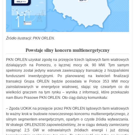
Źródło ilustracji: PKN ORLEN.
Powstaje silny koncern multienergetyczny
PKN ORLEN uzyskał zgodę na przejęcie trzech lądowych farm wiatrowych
działających na Pomorzu, o łącznej mocy ok. 90 MW. Tym samym
spełniony został jedyny warunek zawieszający transakcję z hiszpańskimi
funduszami inwestycyjnymi. Po planowanej na kwiecień finalizacji
transakcji Grupa ORLEN będzie posiadała w Polsce 353 MW mocy
zainstalowanych w energetyce wiatrowej, stając się czwartym co do
wielkości graczem na tym rynku – wynika z informacji, które przekazało
nam Biuro Prasowe PKN ORLEN. Oto ciąg dalszy komunikatu:
– Zgoda UOKiK na przejęcie przez PKN ORLEN lądowych farm wiatrowych
to ważny krok w budowie nowoczesnego koncernu multienergetycznego, z
silnym segmentem energetycznym, opartym o czyste źródła wytwarzania.
W strategii ORLEN2030 zapowiedzieliśmy, że w ciągu dekady zamierzamy
osiągnąć 2,5 GW w odnawialnych źródłach energii i już dzisiaj