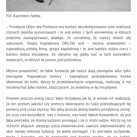
Fot. Kazimierz Netka.
– Fundacja Orlen dla Pomorza ma bardzo skonkretyzowane cele realizacji
różnych planów pomocowych i to jest jeden z tych elementów, w których
jesteśmy zaangażowani, dlatego, że uznaliśmy, że należy dzielić się
sukcesem. Grupa Kapitałowa ORLEN jest – można powiedzieć –
największą polską firmą, grupą kapitałową i to jest bardzo dobra rzecz i
bardzo dobra inicjatywa, że staramy się jakby być w tych wszystkich
miejscach, w których ta pomoc jest potrzebna.
Można powiedzieć, że takie fundacje jak nasza dają pieniądze albo tylko
pieniądze. Największe honory i największe podziękowania trzeba
skierować do ludzi, którzy to przedsięwzięcie organizują, realizują, a my
możemy być tylko dumni, zaszczyceni, że jesteśmy w tej inicjatywie.
Powiem jeszcze jedną rzecz: takie inicjatywy jak ta, w sensie ich realizacji,
że ten poziom jakości czy pomocy skierowany do ludzi potrzebujących tej
pomocy jest coraz wyższy. Ma taką jeszcze jedną bardzo pozytywną cechę,
bo uczy nas wszystkich, nas z biznesu, nas ludzi takich Kowalskich, że jest
taka potrzeba, że trzeba ludziom pomagać i że ci różni ludzie, którzy są na
różnych etapach swojego życia niekoniecznie zawsze odpowiedzialni za
stan swojej obecnej sytuacji, że warto pomagać. I to jest takie oczywiste,