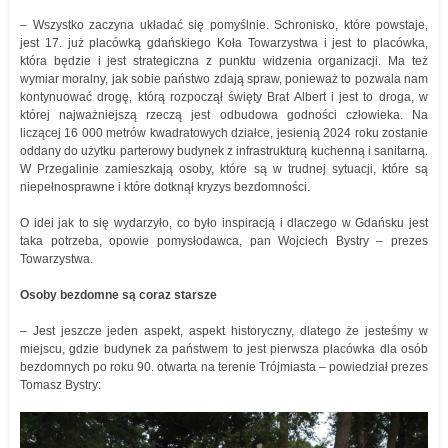
– Wszystko zaczyna układać się pomyślnie. Schronisko, które powstaje,
jest 17. już placówką gdańskiego Koła Towarzystwa i jest to placówka,
która będzie i jest strategiczna z punktu widzenia organizacji. Ma też
wymiar moralny, jak sobie państwo zdają spraw, ponieważ to pozwala nam
kontynuować drogę, którą rozpoczął święty Brat Albert i jest to droga, w
której najważniejszą rzeczą jest odbudowa godności człowieka. Na
liczącej 16 000 metrów kwadratowych działce, jesienią 2024 roku zostanie
oddany do użytku parterowy budynek z infrastrukturą kuchenną i sanitarną.
W Przegalinie zamieszkają osoby, które są w trudnej sytuacji, które są
niepełnosprawne i które dotknął kryzys bezdomności.
O idei jak to się wydarzyło, co było inspiracją i dlaczego w Gdańsku jest
taka potrzeba, opowie pomysłodawca, pan Wojciech Bystry – prezes
Towarzystwa.
Osoby bezdomne są coraz starsze
– Jest jeszcze jeden aspekt, aspekt historyczny, dlatego że jesteśmy w
miejscu, gdzie budynek za państwem to jest pierwsza placówka dla osób
bezdomnych po roku 90. otwarta na terenie Trójmiasta – powiedział prezes
Tomasz Bystry: