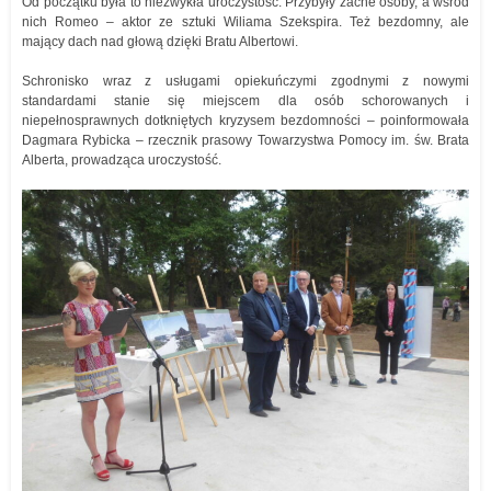
Od początku była to niezwykła uroczystość. Przybyły zacne osoby, a wśród
nich Romeo – aktor ze sztuki Wiliama Szekspira. Też bezdomny, ale
mający dach nad głową dzięki Bratu Albertowi.
Schronisko wraz z usługami opiekuńczymi zgodnymi z nowymi
standardami stanie się miejscem dla osób schorowanych i
niepełnosprawnych dotkniętych kryzysem bezdomności – poinformowała
Dagmara Rybicka – rzecznik prasowy Towarzystwa Pomocy im. św. Brata
Alberta, prowadząca uroczystość.