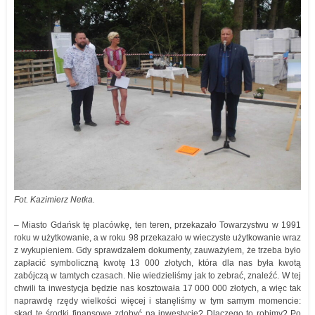
Fot. Kazimierz Netka.
– Miasto Gdańsk tę placówkę, ten teren, przekazało Towarzystwu w 1991
roku w użytkowanie, a w roku 98 przekazało w wieczyste użytkowanie wraz
z wykupieniem. Gdy sprawdzałem dokumenty, zauważyłem, że trzeba było
zapłacić symboliczną kwotę 13 000 złotych, która dla nas była kwotą
zabójczą w tamtych czasach. Nie wiedzieliśmy jak to zebrać, znaleźć. W tej
chwili ta inwestycja będzie nas kosztowała 17 000 000 złotych, a więc tak
naprawdę rzędy wielkości więcej i stanęliśmy w tym samym momencie:
skąd te środki finansowe zdobyć na inwestycje? Dlaczego to robimy? Po