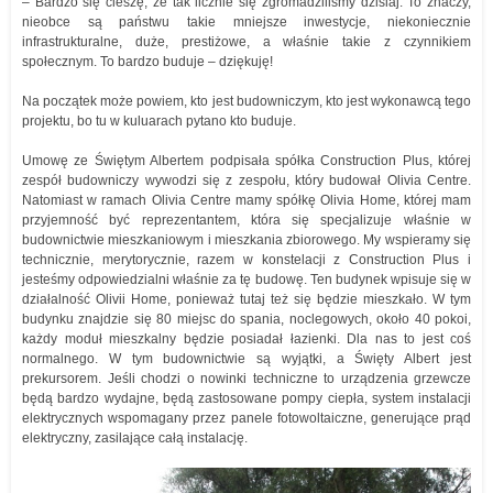
– Bardzo się cieszę, że tak licznie się zgromadziliśmy dzisiaj. To znaczy,
nieobce są państwu takie mniejsze inwestycje, niekoniecznie
infrastrukturalne, duże, prestiżowe, a właśnie takie z czynnikiem
społecznym. To bardzo buduje – dziękuję!
Na początek może powiem, kto jest budowniczym, kto jest wykonawcą tego
projektu, bo tu w kuluarach pytano kto buduje.
Umowę ze Świętym Albertem podpisała spółka Construction Plus, której
zespół budowniczy wywodzi się z zespołu, który budował Olivia Centre.
Natomiast w ramach Olivia Centre mamy spółkę Olivia Home, której mam
przyjemność być reprezentantem, która się specjalizuje właśnie w
budownictwie mieszkaniowym i mieszkania zbiorowego. My wspieramy się
technicznie, merytorycznie, razem w konstelacji z Construction Plus i
jesteśmy odpowiedzialni właśnie za tę budowę. Ten budynek wpisuje się w
działalność Olivii Home, ponieważ tutaj też się będzie mieszkało. W tym
budynku znajdzie się 80 miejsc do spania, noclegowych, około 40 pokoi,
każdy moduł mieszkalny będzie posiadał łazienki. Dla nas to jest coś
normalnego. W tym budownictwie są wyjątki, a Święty Albert jest
prekursorem. Jeśli chodzi o nowinki techniczne to urządzenia grzewcze
będą bardzo wydajne, będą zastosowane pompy ciepła, system instalacji
elektrycznych wspomagany przez panele fotowoltaiczne, generujące prąd
elektryczny, zasilające całą instalację.