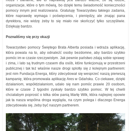
może i banalne, ale to naprawdę jest bardzo ważne, że są ludzie,
organizacje, które o tym mówią, bo dzięki temu świadomość konieczności
pomocy innym jest realizowana. Gratuluję Towarzystwu takiego zadania,
które naprawdę wymaga i poświęcenia, i pieniędzy, ale znając pana
dyrektora, nie widzę żeby to się miało nie skończyć tylko szczęśliwie.
Dziękuję bardzo.
Poznaliśmy się przy okazji
Towarzystwo pomocy Świętego Brata Alberta posiada i wdraża aplikację,
która powala na to, aby odnaleźć osoby bezdomne, aby bardzo szybko
pomóc im w czasie rzeczywistym. Jak pewnie państwo zdają sobie sprawę:
i zima, i lato są trudnym czasem dla osób, które funkcjonują w przestrzeni
publicznej i tak też właśnie nasze drogi splotły się z kolejnym partnerem:
jest nim Fundacja Energa, który zdecydował się wesprzeć naszą pierwszą
kampanię, która promowała aplikację Ares w Gdańsku. Co ciekawe, dzięki
działaniom, współdziałaniom, udało się nam pomóc prawie 20 osobom,
które w czasie 2 tygodni zyskały bardzo szybko pomoc. W tej chwili
chciałabym poprosić o kilka słów panią Martę Wilk, która najlepiej opowie
jak ta nasza wspólna droga wygląda, na czym polega i dlaczego Energa
zdecydowała się, żeby być naszym partnerem.