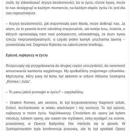
osób, by zlikwidować kryzys bezdomności, bo w życiu różnie bywa, może
to nas dosięgnąć w każdym momencie, na każdym etapie życia i to jest dla
nas najważniejsze.
– Kryzys bezdomności, jak wspomniała pani Marta, może dotknąć nas. Ja
wiem, że to pewnie brzmi odrobinę irracjonalnie, ale koleje losu, historie, o
których opowiadają nam nasi podopieczni, udowadniają, że dużo bywa
rzeczy nieprzewidywalnych, a często jeden kamyk uruchamia lawinę –
powiedziała red. Dagmara Rybicka na zakończenie briefingu.
Epizod, najlepszy w życiu
Rozpoczęły się przygotowania do drugiej części uroczystości, do ceremonii
wmurowania kamienia węgielnego. My spotkaliśmy znajomego człowieka.
Mężczyznę, który parę lat temu był aktorem w sztuce Wiliama Szekspira
„Romeo i Julia”.
– To panu jakoś pomogło w życiu? – zapytaliśmy.
– Grałem Romeo, ale seniora, to był trzypokoleniowy fragment sztuki.
Dzieci, kochankowie w wieku właściwym i my seniorzy. To był epizod,
najlepszy w moim życiu. Najciekawszy. Chodziłem do opery jak byłem
młodszy, lubiłem operę, ale nawet nie myślałem, żeby wystąpić na scenie,
prawdziwej, w Operze Bałtyckiej. Nie mieściło się w głowie. W
Szekspirowskim była konferencja prasowa, ale to był spektakl Opery