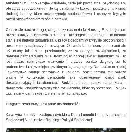
autobus SOS, innowacyjne działania, takie jak psychiatria, psychologia w
obszarze streetworkingu – to są działania, w których poszukujemy każdej
drobnej bariery, która powstrzymuje społeczeństwo i osoby w kryzysie
przed przywróceniem właśnie zdrowia.
Cieszę się bardzo z tego, czego uczy nas metoda Housing First, bo jestem
przekonana, że stopniowo ta metoda – nie projekt, podkreślam – ta metoda
stanie się metodą zasadniczą w pracy z osobami w kryzysie bezdomności i
poszukujemy najlepszych rozwiązań. Od wielu lat jesteśmy partnerami ale
też mamy takie silne przekonanie, że za dobrymi rozwiązaniami, za
dobrymi partnerstwami musi teraz pójść dobrej jakości infrastruktura i to
jest nasze największe wyzwanie i dlatego bardzo dziękuję za to
partnerstwo tutaj, w miejscu, w którym się znajdujemy. Na działce miejskiej
Towarzystwo buduje schronisko z usługami opiekuńczymi, tak bardzo
ważne w kontekście demografii jaką obserwujemy wśród osób
doświadczających bezdomności. Będzie dobrze – patrzę na prezesa –
damy radę. Znajdziemy wszystkie rozwiązania, które są potrzebne. Tak, jak
tutaj stoimy, damy radę i zmienimy świat na lepsze.
Program resortowy „Pokonać bezdomność”
Katarzyna Klimiuk – zastępca dyrektora Departamentu Pomocy i Integracji
Społecznej Ministerstwa Rodziny i Polityki Społecznej: