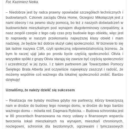
Fot. Kazimierz Netka.
– Niedobrze jest by radca prawny opowiadał szczegółach technicznych i
budowlanych. Członek zarządu Olivia Home, Grzegorz Mikołajczyk jest z
nami obecny i na pewno służy pomocą, bo też z naszych doświadczeń w
budownictwie mieszkalnym pod wynajem długoterminowy czerpaliśmy, a
nasz zespół czerpie z tego cały czas przy budowie tego obiektu, więc jest
to naprawdę w naszym przekonaniu najwyższej klasy obiekt i mam
nadzieję, że będzie też dobrze służył całej społeczności. W biznesie to się
tak ładnie nazywa CSR, czyli społeczną odpowiedzialnością biznesu. Ja
bym to raczej ujął jako po prostu bycie częścią społeczności. Olivia i
wszystkie spółki z grupy Olivia starają się zawsze być częścią społeczności
i uczestniczyć w jej życiu. I z takim partnerem jak Towarzystwo Pomocy
Świętego Brata Alberta jest oczywiście największy zaszczyt i radość, że
możemy wspólnie coś ważnego dla lokalnej społeczności zrobić. Bardzo
dziękuję!
Uznaliśmy, że należy dzielić się sukcesem
– Realizacja nie byłaby możliwa gdyby nie partnerzy, którzy towarzyszą
nam w drodze do budowy tego nowego domu, w drodze do tego bardzo
ważnego domu – mówiła red. Dagmara Rybicka. – Budowa schroniska jest
w 80 procentach finansowana na mocy ustawy o finansowym wsparciu
tworzenia lokali mieszkalnych na wynajem, mieszkań chronionych,
noclegowni, schronisk dla bezdomnych, ogrzewalni i tymczasowych