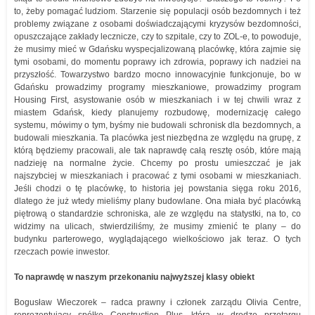
to, żeby pomagać ludziom. Starzenie się populacji osób bezdomnych i też
problemy związane z osobami doświadczającymi kryzysów bezdomności,
opuszczające zakłady lecznicze, czy to szpitale, czy to ZOL-e, to powoduje,
że musimy mieć w Gdańsku wyspecjalizowaną placówkę, która zajmie się
tymi osobami, do momentu poprawy ich zdrowia, poprawy ich nadziei na
przyszłość. Towarzystwo bardzo mocno innowacyjnie funkcjonuje, bo w
Gdańsku prowadzimy programy mieszkaniowe, prowadzimy program
Housing First, asystowanie osób w mieszkaniach i w tej chwili wraz z
miastem Gdańsk, kiedy planujemy rozbudowę, modernizację całego
systemu, mówimy o tym, byśmy nie budowali schronisk dla bezdomnych, a
budowali mieszkania. Ta placówka jest niezbędna ze względu na grupę, z
którą będziemy pracowali, ale tak naprawdę całą resztę osób, które mają
nadzieję na normalne życie. Chcemy po prostu umieszczać je jak
najszybciej w mieszkaniach i pracować z tymi osobami w mieszkaniach.
Jeśli chodzi o tę placówkę, to historia jej powstania sięga roku 2016,
dlatego że już wtedy mieliśmy plany budowlane. Ona miała być placówką
piętrową o standardzie schroniska, ale ze względu na statystki, na to, co
widzimy na ulicach, stwierdziliśmy, że musimy zmienić te plany – do
budynku parterowego, wyglądającego wielkościowo jak teraz. O tych
rzeczach powie inwestor.
To naprawdę w naszym przekonaniu najwyższej klasy obiekt
Bogusław Wieczorek – radca prawny i członek zarządu Olivia Centre,