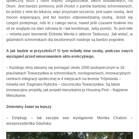
społeczny, dużo z nami imprez zorganizował, takich dodatkowych, na
Oruni. Jest bardzo pomocny, jeśli chodzi o panów bardziej schorowanych,
bo jeździ z nimi do lekarza, więc przyznam szczerze, jest super osobą. Jest
mocno wspierający, jest też bardzo odpowiedzialną osobą. Jeżeli się
czegoś podejmuje, robi to z całego serca, nawet jeśli czasami braknie mu
sił ze względu na stan zdrowia to i tak kombinuje, żeby pomóc. To jest miłe
– mówiła pani kierownik Elżbieta Wenta o aktorze Tadeuszu. Jak widać, w
gdańskich schroniskach dla bezdomnych nastroje są bardzo pogodne.
A jak będzie w przyszłości? O tym mówiły inne osoby, podczas swych
wystąpień przed wmurowaniem aktu erekcyjnego.
– Każdego dnia staramy się pomagać około 1000 podopiecznym w 16
placówkach Towarzystwa w schroniskach, noclegowniach, innowacyjnych
centrach integracji społecznej w 4 miejscach na terenie Trójmiasta –
mówiła red. Dagmara Rybicka – rzeczniczka Towarzystwa. Są także
innowacyjne projekty, jak projekt mieszkalniczy Housing First – Najpierw
Mieszkanie.
Zmienimy świat na lepszy
– Dziękuję – tak zaczęła swe wystąpienie Monika Chabior –
wiceprezydentka Gdańska: