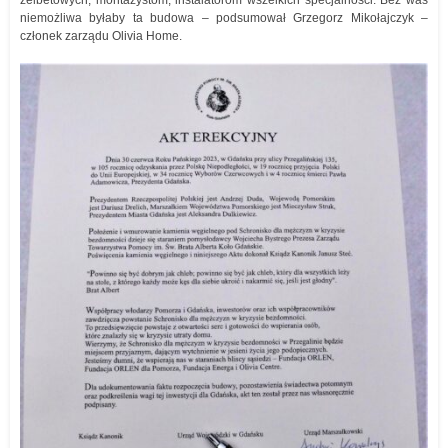
żelbetowych, montażystom, instalatorom wszelkich specjalności. Bez was
niemożliwa byłaby ta budowa – podsumował Grzegorz Mikołajczyk –
członek zarządu Olivia Home.