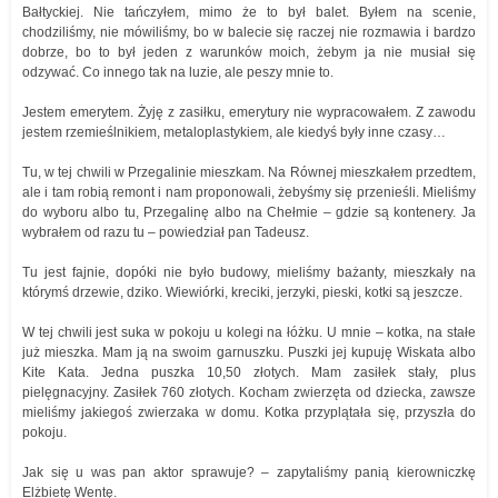
Bałtyckiej. Nie tańczyłem, mimo że to był balet. Byłem na scenie,
chodziliśmy, nie mówiliśmy, bo w balecie się raczej nie rozmawia i bardzo
dobrze, bo to był jeden z warunków moich, żebym ja nie musiał się
odzywać. Co innego tak na luzie, ale peszy mnie to.
Jestem emerytem. Żyję z zasiłku, emerytury nie wypracowałem. Z zawodu
jestem rzemieślnikiem, metaloplastykiem, ale kiedyś były inne czasy…
Tu, w tej chwili w Przegalinie mieszkam. Na Równej mieszkałem przedtem,
ale i tam robią remont i nam proponowali, żebyśmy się przenieśli. Mieliśmy
do wyboru albo tu, Przegalinę albo na Chełmie – gdzie są kontenery. Ja
wybrałem od razu tu – powiedział pan Tadeusz.
Tu jest fajnie, dopóki nie było budowy, mieliśmy bażanty, mieszkały na
którymś drzewie, dziko. Wiewiórki, kreciki, jerzyki, pieski, kotki są jeszcze.
W tej chwili jest suka w pokoju u kolegi na łóżku. U mnie – kotka, na stałe
już mieszka. Mam ją na swoim garnuszku. Puszki jej kupuję Wiskata albo
Kite Kata. Jedna puszka 10,50 złotych. Mam zasiłek stały, plus
pielęgnacyjny. Zasiłek 760 złotych. Kocham zwierzęta od dziecka, zawsze
mieliśmy jakiegoś zwierzaka w domu. Kotka przyplątała się, przyszła do
pokoju.
Jak się u was pan aktor sprawuje? – zapytaliśmy panią kierowniczkę
Elżbietę Wentę.