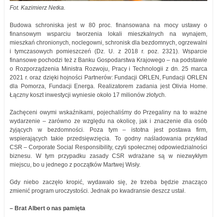
Fot. Kazimierz Netka.
Budowa schroniska jest w 80 proc. finansowana na mocy ustawy o
finansowym wsparciu tworzenia lokali mieszkalnych na wynajem,
mieszkań chronionych, noclegowni, schronisk dla bezdomnych, ogrzewalni
i tymczasowych pomieszczeń (Dz. U. z 2018 r. poz. 2321). Wsparcie
finansowe pochodzi też z Banku Gospodarstwa Krajowego – na podstawie
o Rozporządzenia Ministra Rozwoju, Pracy i Technologii z dn. 25 marca
2021 r. oraz dzięki hojności Partnerów: Fundacji ORLEN, Fundacji ORLEN
dla Pomorza, Fundacji Energa. Realizatorem zadania jest Olivia Home.
Łączny koszt inwestycji wyniesie około 17 milionów złotych.
Zachęceni owymi wskaźnikami, pojechaliśmy do Przegaliny na to ważne
wydarzenie – zarówno ze względu na okolicę, jak i znaczenie dla osób
żyjących w bezdomności. Poza tym – istotna jest postawa firm,
wspierających takie przedsięwzięcia. To godny naśladowania przykład
CSR – Corporate Social Responsibility, czyli społecznej odpowiedzialności
biznesu. W tym przypadku zasady CSR wdrażane są w niezwykłym
miejscu, bo u jednego z początków Martwej Wisły.
Gdy niebo zaczęło kropić, wydawało się, że trzeba będzie znacząco
zmienić program uroczystości. Jednak po kwadransie deszcz ustał.
– Brat Albert o nas pamięta