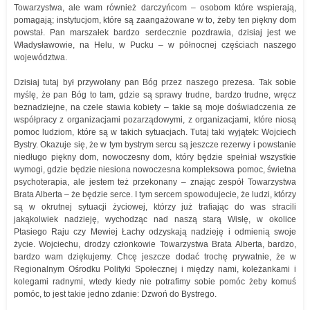
Towarzystwa, ale wam również darczyńcom – osobom które wspierają,
pomagają; instytucjom, które są zaangażowane w to, żeby ten piękny dom
powstał. Pan marszałek bardzo serdecznie pozdrawia, dzisiaj jest we
Władysławowie, na Helu, w Pucku – w północnej częściach naszego
województwa.
Dzisiaj tutaj był przywołany pan Bóg przez naszego prezesa. Tak sobie
myślę, że pan Bóg to tam, gdzie są sprawy trudne, bardzo trudne, wręcz
beznadziejne, na czele stawia kobiety – takie są moje doświadczenia ze
współpracy z organizacjami pozarządowymi, z organizacjami, które niosą
pomoc ludziom, które są w takich sytuacjach. Tutaj taki wyjątek: Wojciech
Bystry. Okazuje się, że w tym bystrym sercu są jeszcze rezerwy i powstanie
niedługo piękny dom, nowoczesny dom, który będzie spełniał wszystkie
wymogi, gdzie będzie niesiona nowoczesna kompleksowa pomoc, świetna
psychoterapia, ale jestem też przekonany – znając zespół Towarzystwa
Brata Alberta – że będzie serce. I tym sercem spowodujecie, że ludzi, którzy
są w okrutnej sytuacji życiowej, którzy już trafiając do was stracili
jakąkolwiek nadzieję, wychodząc nad naszą starą Wisłę, w okolice
Ptasiego Raju czy Mewiej Łachy odzyskają nadzieję i odmienią swoje
życie. Wojciechu, drodzy członkowie Towarzystwa Brata Alberta, bardzo,
bardzo wam dziękujemy. Chcę jeszcze dodać trochę prywatnie, że w
Regionalnym Ośrodku Polityki Społecznej i między nami, koleżankami i
kolegami radnymi, wtedy kiedy nie potrafimy sobie pomóc żeby komuś
pomóc, to jest takie jedno zdanie: Dzwoń do Bystrego.