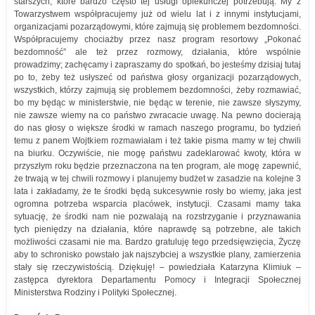
starszych, które bardzo często tej usługi opiekuńczej potrzebują. My z
Towarzystwem współpracujemy już od wielu lat i z innymi instytucjami,
organizacjami pozarządowymi, które zajmują się problemem bezdomności.
Współpracujemy chociażby przez nasz program resortowy „Pokonać
bezdomność” ale też przez rozmowy, działania, które wspólnie
prowadzimy; zachęcamy i zapraszamy do spotkań, bo jesteśmy dzisiaj tutaj
po to, żeby też usłyszeć od państwa głosy organizacji pozarządowych,
wszystkich, którzy zajmują się problemem bezdomności, żeby rozmawiać,
bo my będąc w ministerstwie, nie będąc w terenie, nie zawsze słyszymy,
nie zawsze wiemy na co państwo zwracacie uwagę. Na pewno docierają
do nas głosy o większe środki w ramach naszego programu, bo tydzień
temu z panem Wojtkiem rozmawiałam i też takie pisma mamy w tej chwili
na biurku. Oczywiście, nie mogę państwu zadeklarować kwoty, która w
przyszłym roku będzie przeznaczona na ten program, ale mogę zapewnić,
że trwają w tej chwili rozmowy i planujemy budżet w zasadzie na kolejne 3
lata i zakładamy, że te środki będą sukcesywnie rosły bo wiemy, jaka jest
ogromna potrzeba wsparcia placówek, instytucji. Czasami mamy taka
sytuację, że środki nam nie pozwalają na rozstrzyganie i przyznawania
tych pieniędzy na działania, które naprawdę są potrzebne, ale takich
możliwości czasami nie ma. Bardzo gratuluję tego przedsięwzięcia, Życzę
aby to schronisko powstało jak najszybciej a wszystkie plany, zamierzenia
stały się rzeczywistością. Dziękuję! – powiedziała Katarzyna Klimiuk –
zastępca dyrektora Departamentu Pomocy i Integracji Społecznej
Ministerstwa Rodziny i Polityki Społecznej.