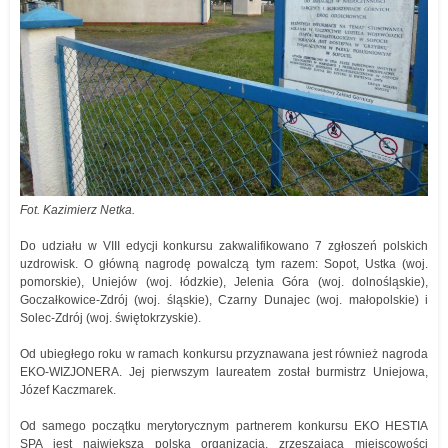
Fot. Kazimierz Netka.
Do udziału w VIII edycji konkursu zakwalifikowano 7 zgłoszeń polskich
uzdrowisk. O główną nagrodę powalczą tym razem: Sopot, Ustka (woj.
pomorskie), Uniejów (woj. łódzkie), Jelenia Góra (woj. dolnośląskie),
Goczałkowice-Zdrój (woj. śląskie), Czarny Dunajec (woj. małopolskie) i
Solec-Zdrój (woj. świętokrzyskie).
Od ubiegłego roku w ramach konkursu przyznawana jest również nagroda
EKO-WIZJONERA. Jej pierwszym laureatem został burmistrz Uniejowa,
Józef Kaczmarek.
Od samego początku merytorycznym partnerem konkursu EKO HESTIA
SPA jest największa polska organizacja, zrzeszająca miejscowości