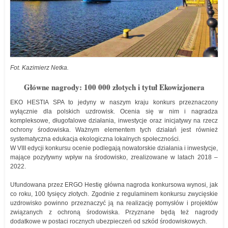
Fot. Kazimierz Netka.
Główne nagrody: 100 000 złotych i tytuł Ekowizjonera
EKO HESTIA SPA to jedyny w naszym kraju konkurs przeznaczony
wyłącznie dla polskich uzdrowisk. Ocenia się w nim i nagradza
kompleksowe, długofalowe działania, inwestycje oraz inicjatywy na rzecz
ochrony środowiska. Ważnym elementem tych działań jest również
systematyczna edukacja ekologiczna lokalnych społeczności.
W VIII edycji konkursu ocenie podlegają nowatorskie działania i inwestycje,
mające pozytywny wpływ na środowisko, zrealizowane w latach 2018 –
2022.
Ufundowana przez ERGO Hestię główna nagroda konkursowa wynosi, jak
co roku, 100 tysięcy złotych. Zgodnie z regulaminem konkursu zwycięskie
uzdrowisko powinno przeznaczyć ją na realizację pomysłów i projektów
związanych z ochroną środowiska. Przyznane będą też nagrody
dodatkowe w postaci rocznych ubezpieczeń od szkód środowiskowych.