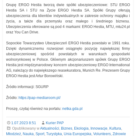
Grupę ERGO Hestia tworzą dwie spółki ubezpieczeniowe: STU ERGO
Hestia SA i STU na Życie ERGO Hestia SA. Spółki Grupy oferują
ubezpieczenia dla klientów indywidualnych w zakresie ochrony majątku i
życia, a także dla przemysłu oraz małego i średniego biznesu.
Ubezpieczenia oferowane są pod 4 markami: ERGO Hestia, MTU, mtu24.pl
oraz You Can Drive.
Sopockie Towarzystwo Ubezpieczeń ERGO Hestia powstało w 1991 roku.
Dzięki dynamicznemu rozwojowi osiągnęło pozycję największej firmy
ubezpieczeniowej spośród powstałych w warunkach gospodarki
wolnorynkowej w Polsce. Głównym akcjonariuszem spółek Grupy ERGO
Hestia jest międzynarodowy koncern ubezpieczeniowy ERGO International
AG, należący do największego reasekuratora, Munich Re. Prezesem Grupy
ERGO Hestia jest Artur Borowiński.
Źródło informacji: SGURP
Źródło:
https://pap-mediaroom.pl/
Proszę, czytaj również na portalu:
netka.gda.pl
1.07.2023 8:51
Kurier PAP
Opublikowany w
Aktualności
,
Biznes
,
Ekologia
,
Innowacje
,
Kultura
,
Młodzież
,
Nauka
,
Sport
,
Turystyka
,
Unia Europejska
,
Volunteers
,
Zdrowie