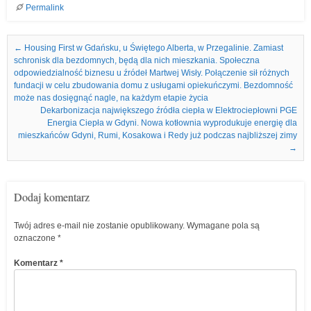
Permalink
Nawigacja we wpisach
←
Housing First w Gdańsku, u Świętego Alberta, w Przegalinie. Zamiast
schronisk dla bezdomnych, będą dla nich mieszkania. Społeczna
odpowiedzialność biznesu u źródeł Martwej Wisły. Połączenie sił różnych
fundacji w celu zbudowania domu z usługami opiekuńczymi. Bezdomność
może nas dosięgnąć nagle, na każdym etapie życia
Dekarbonizacja największego źródła ciepła w Elektrociepłowni PGE
Energia Ciepła w Gdyni. Nowa kotłownia wyprodukuje energię dla
mieszkańców Gdyni, Rumi, Kosakowa i Redy już podczas najbliższej zimy
→
Dodaj komentarz
Twój adres e-mail nie zostanie opublikowany.
Wymagane pola są
oznaczone
*
Komentarz
*