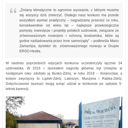
„Zmiany klimatyczne to ogromne wyzwanie, z którymi musimy
się wszyscy dziś zmierzyć. Dlatego nasz konkurs ma przede
wszystkim wymiar praktyczny – nagradzamy przecież co roku,
konsekwentnie od wielu lat – najlepsze proekologiczne
pomysły, inwestycje i projekty polskich uzdrowisk, związane ze
zrównoważonym rozwojem i ochroną środowiska, które są
godne naśladowania przez inne samorządy” – podkreśla Mario
Zamarripa, dyrektor ds. zrównoważonego rozwoju w Grupie
ERGO Hestia.
W siedmiu poprzednich edycjach konkursu uczestniczyły łącznie 34
uzdrowiska. W 2016 r. laureatem nagrody głównej był Uniejów, w
następnym roku zdobyło ją Busko-Zdrój, w roku 2018 – Inowrocław, a
kolejni zwycięzcy to Lądek-Zdrój, Latoszyn, Muszyna i Rabka-Zdrój.
Dotychczasowi laureaci mogą wziąć udział w konkursie po upływie 5-
letniej karencji.