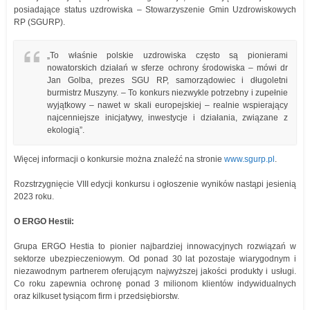
posiadające status uzdrowiska – Stowarzyszenie Gmin Uzdrowiskowych
RP (SGURP).
„To właśnie polskie uzdrowiska często są pionierami
nowatorskich działań w sferze ochrony środowiska – mówi dr
Jan Golba, prezes SGU RP, samorządowiec i długoletni
burmistrz Muszyny. – To konkurs niezwykle potrzebny i zupełnie
wyjątkowy – nawet w skali europejskiej – realnie wspierający
najcenniejsze inicjatywy, inwestycje i działania, związane z
ekologią”.
Więcej informacji o konkursie można znaleźć na stronie
www.sgurp.pl
.
Rozstrzygnięcie VIII edycji konkursu i ogłoszenie wyników nastąpi jesienią
2023 roku.
O ERGO Hestii:
Grupa ERGO Hestia to pionier najbardziej innowacyjnych rozwiązań w
sektorze ubezpieczeniowym. Od ponad 30 lat pozostaje wiarygodnym i
niezawodnym partnerem oferującym najwyższej jakości produkty i usługi.
Co roku zapewnia ochronę ponad 3 milionom klientów indywidualnych
oraz kilkuset tysiącom firm i przedsiębiorstw.