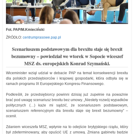
Fot. PAP/M.Kmieciński
ŹRÓDŁO:
centrumprasowe.pap.pl
Scenariuszem podstawowym dla brexitu staje się brexit
bezumowny – powiedział we wtorek w Sopocie wiceszef
MSZ ds. europejskich Konrad Szymański.
Wiceminister wziął udział w debacie PAP na temat konsekwencji brexitu
dla polskich przedsiębiorców i krajowej gospodarki, która odbyła się w
ramach programu IX Europejskiego Kongresu Finansowego.
Podkreślił, że przedsiębiorcy powinni dzisiaj już zupełnie na poważnie
brać pod uwagę scenariusz brexitu bez umowy. „Niestety rozwój wypadków
politycznych (…) każe mi sądzić, że scenariuszem podstawowym,
scenariuszem referencyjnym dla brexitu staje się brexit bezumowny” –
ocenił.
Zdaniem wiceszefa MSZ, wpłynie na to odejście brytyjskiego rządu, który
był zdeterminowany, aby opuścić UE z umową. Zmiana gabinetu będzie