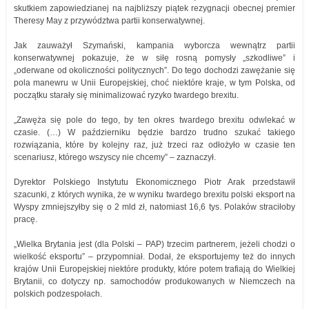
skutkiem zapowiedzianej na najbliższy piątek rezygnacji obecnej premier
Theresy May z przywództwa partii konserwatywnej.
Jak zauważył Szymański, kampania wyborcza wewnątrz partii
konserwatywnej pokazuje, że w siłę rosną pomysły „szkodliwe” i
„oderwane od okoliczności politycznych”. Do tego dochodzi zawężanie się
pola manewru w Unii Europejskiej, choć niektóre kraje, w tym Polska, od
początku starały się minimalizować ryzyko twardego brexitu.
„Zawęża się pole do tego, by ten okres twardego brexitu odwlekać w
czasie. (…) W październiku będzie bardzo trudno szukać takiego
rozwiązania, które by kolejny raz, już trzeci raz odłożyło w czasie ten
scenariusz, którego wszyscy nie chcemy” – zaznaczył.
Dyrektor Polskiego Instytutu Ekonomicznego Piotr Arak przedstawił
szacunki, z których wynika, że w wyniku twardego brexitu polski eksport na
Wyspy zmniejszyłby się o 2 mld zł, natomiast 16,6 tys. Polaków straciłoby
pracę.
„Wielka Brytania jest (dla Polski – PAP) trzecim partnerem, jeżeli chodzi o
wielkość eksportu” – przypomniał. Dodał, że eksportujemy też do innych
krajów Unii Europejskiej niektóre produkty, które potem trafiają do Wielkiej
Brytanii, co dotyczy np. samochodów produkowanych w Niemczech na
polskich podzespołach.