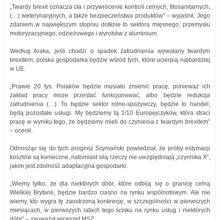
„Twardy brexit oznacza cła i przywrócenie kontroli celnych, fitosanitarnych,
(…) weterynaryjnych, a także bezpieczeństwa produktów” – wyjaśnił. Jego
zdaniem w największym stopniu dotknie to sektora mięsnego, przemysłu
motoryzacyjnego, odzieżowego i wyrobów z aluminium.
Według Araka, jeśli chodzi o spadek zatrudnienia wywołany twardym
brexitem, polska gospodarka będzie wśród tych, które ucierpią najbardziej
w UE.
„Prawie 20 tys. Polaków będzie musiało zmienić pracę, ponieważ ich
zakład pracy może przestać funkcjonować, albo będzie redukcja
zatrudnienia (…). To będzie sektor rolno-spożywczy, będzie to handel,
będą pozostałe usługi. My będziemy tą 1/10 Europejczyków, która straci
pracę w wyniku tego, że będziemy mieli do czynienia z twardym brexitem”
– ocenił.
Odnosząc się do tych prognoz Szymański powiedział, że próby estymacji
kosztów są konieczne, natomiast siłą rzeczy nie uwzględniają „czynnika X”,
jakim jest zdolność adaptacyjna gospodarki.
„Wiemy tylko, że dla niektórych dóbr, które odbiją się o granicę celną
Wielkiej Brytanii, będzie bardzo ciasno na rynku wspólnotowym. Ale nie
wiemy, kto wygra tę zaostrzoną konkrecję, w szczególności w pierwszych
miesiącach, w pierwszych latach tego ścisku na rynku usług i niektórych
dóbr” – zauważył wiceszef MSZ.