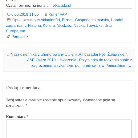
Czytaj również na portalu:
netka.gda.pl
6.06.2019 11:05
Kurier PAP
Opublikowany w
Aktualności
,
Biznes
,
Gospodarka morska
,
Handel
zagraniczny
,
Historia
,
Kultura
,
Młodzież
,
Nauka
,
Turystyka
,
Unia
Europejska
Permalink
Nawigacja we wpisach
←
Nasz dziennikarz uhonorowany tytułem „Ambasador Pętli Żuławskiej”.
ASF. Gwizd 2019 – ćwiczenia. Przymiarka do radzenia sobie z
zagrożeniem afrykańskim pomorem świń, w Pomorskiem.
→
Dodaj komentarz
Twój adres e-mail nie zostanie opublikowany.
Wymagane pola są
oznaczone
*
Komentarz
*