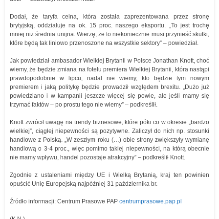
Dodał, że taryfa celna, która została zaprezentowana przez stronę
brytyjską, oddziałuje na ok. 15 proc. naszego eksportu. „To jest trochę
mniej niż średnia unijna. Wierzę, że to niekoniecznie musi przynieść skutki,
które będą tak liniowo przenoszone na wszystkie sektory” – powiedział.
Jak powiedział ambasador Wielkiej Brytanii w Polsce Jonathan Knott, choć
wiemy, że będzie zmiana na fotelu premiera Wielkiej Brytanii, która nastąpi
prawdopodobnie w lipcu, nadal nie wiemy, kto będzie tym nowym
premierem i jaką politykę będzie prowadził względem brexitu. „Dużo już
powiedziano i w kampanii jeszcze więcej się powie, ale jeśli mamy się
trzymać faktów – po prostu tego nie wiemy” – podkreślił.
Knott zwrócił uwagę na trendy biznesowe, które póki co w okresie „bardzo
wielkiej”, ciągłej niepewności są pozytywne. Zaliczył do nich np. stosunki
handlowe z Polską. „W zeszłym roku (…) obie strony zwiększyły wymianę
handlową o 3-4 proc., więc pomimo takiej niepewności, na którą obecnie
nie mamy wpływu, handel pozostaje atrakcyjny” – podkreślił Knott.
Zgodnie z ustaleniami między UE i Wielką Brytanią, kraj ten powinien
opuścić Unię Europejską najpóźniej 31 października br.
Źródło informacji: Centrum Prasowe PAP
centrumprasowe.pap.pl
(K.N.)