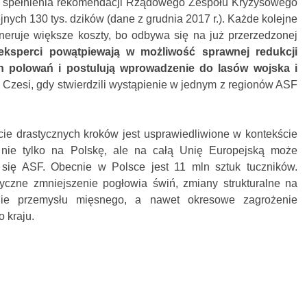
o spełnienia rekomendacji Rządowego Zespołu Kryzysowego
ejnych 130 tys. dzików (dane z grudnia 2017 r.). Każde kolejne
eneruje większe koszty, bo odbywa się na już przerzedzonej
 eksperci powątpiewają w możliwość sprawnej redukcji
h polowań i postulują wprowadzenie do lasów wojska i
 Czesi, gdy stwierdzili wystąpienie w jednym z regionów ASF
cie drastycznych kroków jest usprawiedliwione w kontekście
ą nie tylko na Polskę, ale na całą Unię Europejską może
e się ASF. Obecnie w Polsce jest 11 mln sztuk tuczników.
zne zmniejszenie pogłowia świń, zmiany strukturalne na
ie przemysłu mięsnego, a nawet okresowe zagrożenie
 kraju.