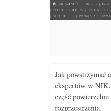
Menu
HOME
SKOCZ DO TREŚCI
AKTUALNOŚCI
BIZNES
UNIA
SPORT
KULTURA
NAUKA
HIS
VOLUNTEERS
WYNALAZKI I POMYS
Pulsarowy.pl
Jak powstrzymać a
ekspertów w NIK. 
część powierzchni 
rozprzestrzenia.