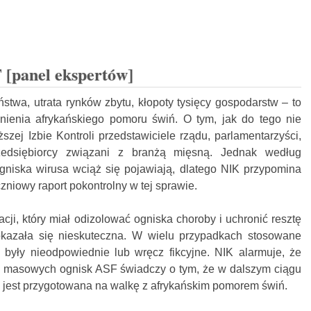
[panel ekspertów]
stwa, utrata rynków zbytu, kłopoty tysięcy gospodarstw – to
zenienia afrykańskiego pomoru świń. O tym, jak do tego nie
zej Izbie Kontroli przedstawiciele rządu, parlamentarzyści,
edsiębiorcy związani z branżą mięsną. Jednak według
niska wirusa wciąż się pojawiają, dlatego NIK przypomina
czniowy raport pokontrolny w tej sprawie.
cji, który miał odizolować ogniska choroby i uchronić resztę
kazała się nieskuteczna. W wielu przypadkach stosowane
 były nieodpowiednie lub wręcz fikcyjne. NIK alarmuje, że
. masowych ognisk ASF świadczy o tym, że w dalszym ciągu
 jest przygotowana na walkę z afrykańskim pomorem świń.