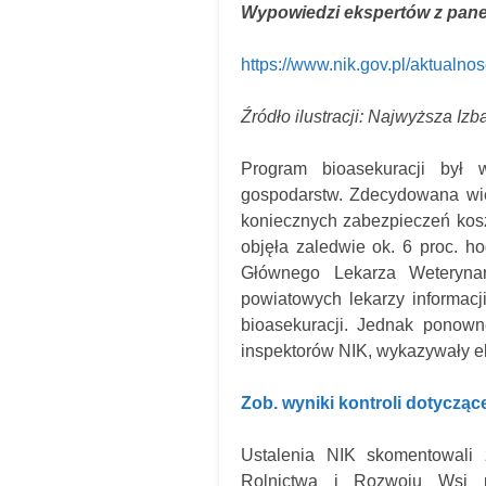
Wypowiedzi ekspertów z panelu
https://www.nik.gov.pl/aktualno
Źródło ilustracji: Najwyższa Izb
Program bioasekuracji był 
gospodarstw. Zdecydowana wię
koniecznych zabezpieczeń kosz
objęła zaledwie ok. 6 proc. ho
Głównego Lekarza Weterynar
powiatowych lekarzy informacj
bioasekuracji. Jednak ponown
inspektorów NIK, wykazywały e
Zob. wyniki kontroli dotycząc
Ustalenia NIK skomentowali z
Rolnictwa i Rozwoju Wsi po