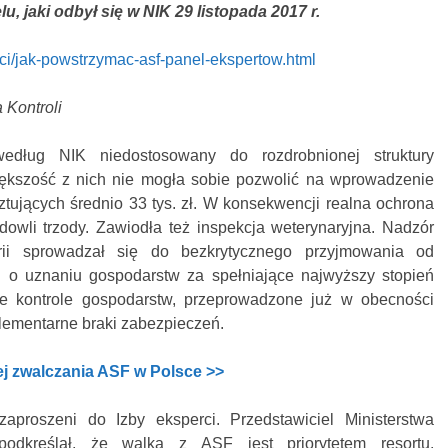
, jaki odbył się w NIK 29 listopada 2017 r.
sci/jak-powstrzymac-asf-panel-ekspertow.html
a Kontroli
według NIK niedostosowany do rozdrobnionej struktury
kszość z nich nie mogła sobie pozwolić na wprowadzenie
tujących średnio 33 tys. zł. W konsekwencji realna ochrona
dowli trzody. Zawiodła też inspekcja weterynaryjna. Nadzór
ii sprowadzał się do bezkrytycznego przyjmowania od
i o uznaniu gospodarstw za spełniające najwyższy stopień
e kontrole gospodarstw, przeprowadzone już w obecności
lementarne braki zabezpieczeń.
ej zwalczania ASF w Polsce >>
aproszeni do Izby eksperci. Przedstawiciel Ministerstwa
dkreślał, że walka z ASF jest priorytetem resortu.