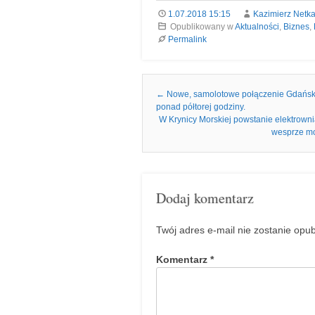
1.07.2018 15:15
Kazimierz Netk
Opublikowany w
Aktualności
,
Biznes
,
Permalink
Nawigacja we wpisach
←
Nowe, samolotowe połączenie Gdańska z
ponad półtorej godziny.
W Krynicy Morskiej powstanie elektrown
wesprze mod
Dodaj komentarz
Twój adres e-mail nie zostanie opu
Komentarz
*