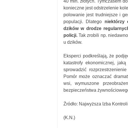
40 mln. złotych. Tymczasem d
konieczne jest odstrzelenie kol
polowanie jest trudniejsze i g
populacji. Dlatego
niektórzy
dzików w drodze regularnyc
policji.
Tak zrobili np. niedawno
u dzików.
Eksperci podkreślają, że podję
katastrofy ekonomicznej, jak
sprowadzić rozprzestrzenieni
Pomór może oznaczać dramatyc
wsi, wymuszone przeobrażen
bezpieczeństwa żywnościowego
Źródło: Najwyższa Izba Kontroli
(K.N.)