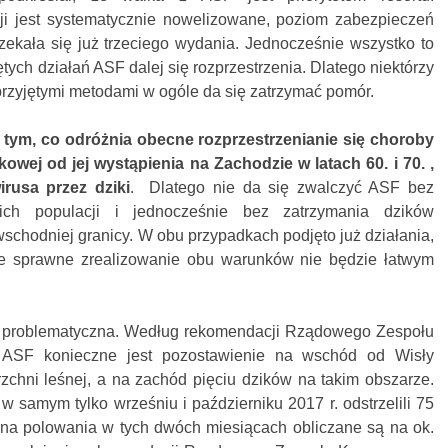
ji jest systematycznie nowelizowane, poziom zabezpieczeń
ekała się już trzeciego wydania. Jednocześnie wszystko to
tych działań ASF dalej się rozprzestrzenia. Dlatego niektórzy
 przyjętymi metodami w ogóle da się zatrzymać pomór.
 tym, co odróżnia obecne rozprzestrzenianie się choroby
wej od jej wystąpienia na Zachodzie w latach 60. i 70. ,
rusa przez dziki
. Dlatego nie da się zwalczyć ASF bez
 ich populacji i jednocześnie bez zatrzymania dzików
schodniej granicy. W obu przypadkach podjęto już działania,
 że sprawne zrealizowanie obu warunków nie będzie łatwym
st problematyczna. Według rekomendacji Rządowego Zespołu
 ASF konieczne jest pozostawienie na wschód od Wisły
zchni leśnej, a na zachód pięciu dzików na takim obszarze.
w samym tylko wrześniu i październiku 2017 r. odstrzelili 75
w na polowania w tych dwóch miesiącach obliczane są na ok.