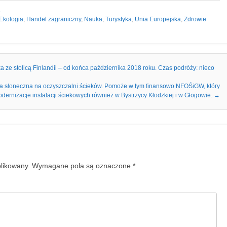
a
Ekologia
,
Handel zagraniczny
,
Nauka
,
Turystyka
,
Unia Europejska
,
Zdrowie
e stolicą Finlandii – od końca października 2018 roku. Czas podróży: nieco
ia słoneczna na oczyszczalni ścieków. Pomoże w tym finansowo NFOŚiGW, który
ernizacje instalacji ściekowych również w Bystrzycy Kłodzkiej i w Głogowie.
→
blikowany.
Wymagane pola są oznaczone
*