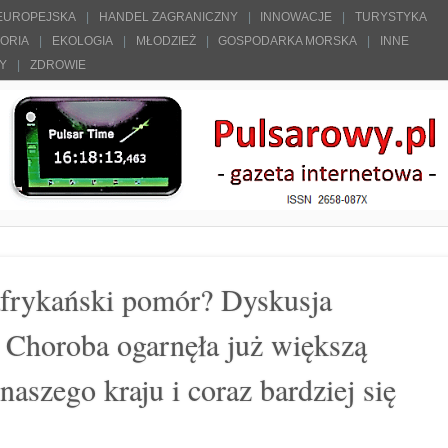
 EUROPEJSKA
HANDEL ZAGRANICZNY
INNOWACJE
TURYSTYKA
TORIA
EKOLOGIA
MŁODZIEŻ
GOSPODARKA MORSKA
INNE
ŁY
ZDROWIE
frykański pomór? Dyskusja
Choroba ogarnęła już większą
naszego kraju i coraz bardziej się